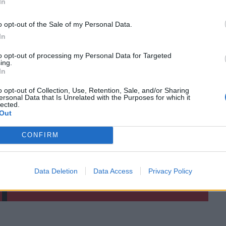
In
o opt-out of the Sale of my Personal Data.
In
to opt-out of processing my Personal Data for Targeted
ing.
In
o opt-out of Collection, Use, Retention, Sale, and/or Sharing
ΙΚΆ TAGS
ersonal Data that Is Unrelated with the Purposes for which it
Ηράκλειο
Βαλλιστική
lected.
Out
CONFIRM
ερ του CRETALIVE
Data Deletion
Data Access
Privacy Policy
ΤΗΝ ΕΊΔΗΣΗ