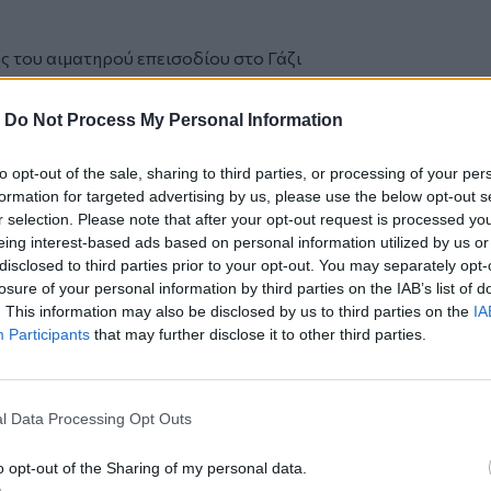
 του αιματηρού επεισοδίου στο Γάζι
τολέρο» του Γαζίου
πό την
Κρήτη
και το
Ηράκλειο
-
Do Not Process My Personal Information
to opt-out of the sale, sharing to third parties, or processing of your per
formation for targeted advertising by us, please use the below opt-out s
r selection. Please note that after your opt-out request is processed y
 στάση του λεωφορείου και έκτοτε
eing interest-based ads based on personal information utilized by us or
disclosed to third parties prior to your opt-out. You may separately opt-
losure of your personal information by third parties on the IAB’s list of
. This information may also be disclosed by us to third parties on the
IA
Participants
that may further disclose it to other third parties.
ο
Google News
και στο
Facebook
l Data Processing Opt Outs
κανάλι μας στο
YouTube
o opt-out of the Sharing of my personal data.