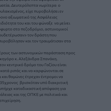
ματία. Δευτερόλεπτα νωρίτερα ο
φυλακισμένος, είχε πυροβολήσει εν
ονο αξιωματικό της Ασφάλειας
ιδιότητα του και του φώναξε να μείνει
όφυρτο στο πεζοδρόμιο, αστυνομικοί
ξουδετέρωσαν» τον δράστη που
πυροβόλησαν και τον τραυμάτισαν στα
 μέρους των αστυνομικών παράσταση προς
ικηγόρο κ. Αλεξάνδρα Σπανάκη.
ον κεντρικό δρόμο του Γαζίου είναι
 κατά ριπάς και να καρφώνονται σε
ι και θαμώνες έτρεχαν έντρομοι να
ο 35χρονος βρισκόταν υπό διακριτική
υπήρχε καταδικαστική απόφαση για
άλειας και της ΟΠΚΕ με πολιτικά και
επιχείρηση.