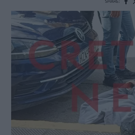
SHARE:
Face
T