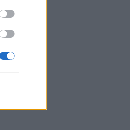
η 46χρονη κατηγορούμενη για
εμπρησμό
22:30
Αυτές είναι οι πιο επικίνδυνες
εβδομάδες για μεγάλες πυρκαγιές
22:21
Χρήστος Δάντης: «Δεν περίμενα την
αχαριστία, 22 χρόνια μετά και
συνάδελφοι προσπαθούν να ξεχάσουν
ότι έγραψα αυτό το τραγούδι»
22:14
Ξεκινούν τα δοκιμαστικά δρομολόγια
της επέκτασης του Μετρό
Θεσσαλονίκης
22:05
Τζόκερ: Αυτοί είναι οι τυχεροί αριθμοί
που κερδίζουν πάνω από 2 εκατ. ευρώ