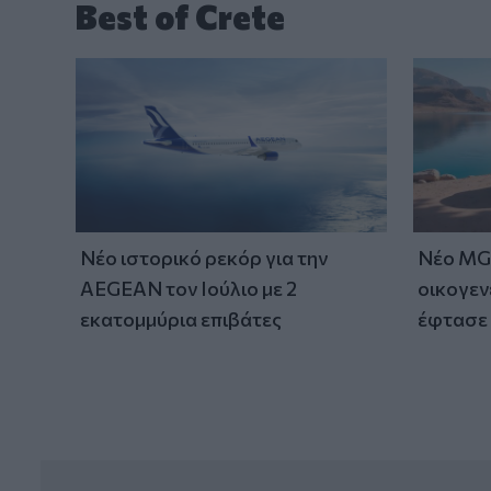
Best of Crete
Νέο ιστορικό ρεκόρ για την
Νέο MG 
AEGEAN τον Ιούλιο με 2
οικογεν
εκατομμύρια επιβάτες
έφτασε 