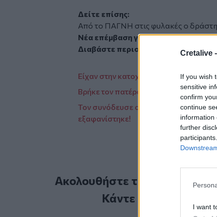
Δείτε επίσης:
Από το ΠΑΓΝΗ στις φυλακές ο δράστης
Nέα επέμβαση για τον 35χρονο «πισ
Διαβάστε περισσότερες ειδήσεις α
Cretalive 
Είχαν στην κατοχή τους την κάνναβη
If you wish 
sensitive in
Βρήκε τον πατέρα του νεκρό στο σπίτι!
confirm you
Τον συνόδευσε ο αδελφός του μέχρι τη
continue se
information 
εξαφανίστηκε!
further disc
participants
Downstream 
Ακολουθήστε το Cretalive στ
Persona
Κάντε εγγραφή στο 
I want t