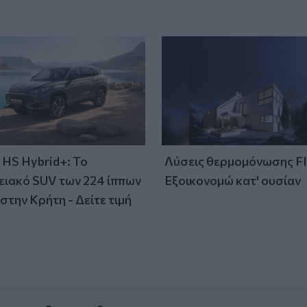
HS Hybrid+: Το
Λύσεις θερμομόνωσης F
ειακό SUV των 224 ίππων
Εξοικονομώ κατ' ουσίαν
στην Κρήτη - Δείτε τιμή