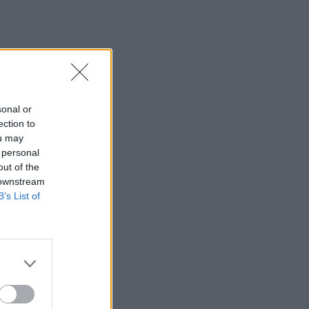
23:19
Τραγωδία στην Εύβοια: Νεκρός
37χρονος μετά από τροχαίο με
αγριογούρουνο
23:09
sonal or
Φωτιές σε Σκύρο και Λακωνία:
ection to
Συνελήφθησαν 63χρονη και 71χρονος
ou may
 personal
23:07
out of the
Χανιά: ΕΔΕ για την υπόθεση της
 downstream
75χρονης που βρέθηκε νεκρή σε
B’s List of
χωράφι
23:00
Ιταλία: Στη Νάπολη καταγράφηκε
θερμοκρασία-ρεκόρ 48 βαθμών
22:32
Υπόθεση Marfin: Έφθασε στην Ελλάδα