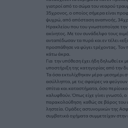
γιατροί από το σώμα του νεαρού τραυ
35χρονος, ο οποίος σήμερα είναι προ
ψυχρώ, από απόσταση αναπνοής, 34χρ
Ηρακλείου
που του γνωστοποίησε την 
ακίνητος. Με τον συνάδελφο τους αιμ
ανταπέδωσαν τα πυρά και εν τέλει «ε
προσπάθησε να φύγει τρέχοντας. Τον 
κάτω άκρα.
Για την υπόθεση έχει ήδη δηλωθεί εκ
υποστήριξη της κατηγορίας από την δ
Τα όσα εκτυλίχθηκαν μέρα-μεσημέρι στ
ασύλληπτα, με τις σφαίρες να φεύγουν
σπίτια και καταστήματα, όσο περίοικο
καλυφθούν. Όπως είχε γίνει γνωστό, 
παρακολούθηση καθώς σε βάρος του 
ληστεία. Ομάδες αστυνομικών της Ασφ
συμβατικά οχήματα συμμετείχαν στην 