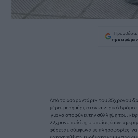
Προσθέστε
προτιμώμεν
Από το «σαραντάρι» του 35χρονου δρά
μέρα-μεσημέρι, στον κεντρικό δρόμο 
για να αποφύγει την σύλληψη του, «έ
22χρονο πολίτη, ο οποίος έπινε αμέρι
φέρεται, σύμφωνα με πληροφορίες, να 
κατασχεθέντα ευρήματα και εν προκει