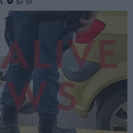
book
witter
Messenger
Whatsapp
Viber