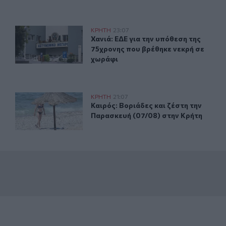
τροχαίο με αγριογούρουνο
Χανιά: ΕΔΕ για την υπόθεση της 75χρονης που βρέθηκε 
ΚΡΗΤΗ
23:07
37χρονος μετά από τροχαίο με αγριογούρουνο
Χανιά: ΕΔΕ για την υπόθεση της 75
Χανιά: ΕΔΕ για την υπόθεση της
75χρονης που βρέθηκε νεκρή σε
χωράφι
σκευή 7 Αυγούστου
Καιρός: Βοριάδες και ζέστη την Παρασκευή (07/08) στη
ΚΡΗΤΗ
21:07
κο Κνωσού την Παρασκευή 7 Αυγούστου
Καιρός: Βοριάδες και ζέστη την Πα
Καιρός: Βοριάδες και ζέστη την
Παρασκευή (07/08) στην Κρήτη