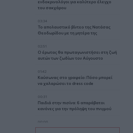
ενδοκρινολόγοι για καλύτερο έλεγχο
του σακχάρου
03:34
Το απολαυστικό βίντεο της Νατάσας
Θεοδωρίδου με τη μητέρα της
02:51
Ο έρωτας θα πρωταγωνιστήσει στη ζωή
αυτών των ζωδίων τον Αύγουστο
01:42
Καύσωνας στο γραφείο: Πόσο μπορεί
να χαλαρώσει το dress code
00:31
Παιδιά στην πισίνα: 6 απαράβατοι
κανόνες για την πρόληψη του πνιγμού
00:00
Ανατριχιαστικό βίντεο από τον σεισμό