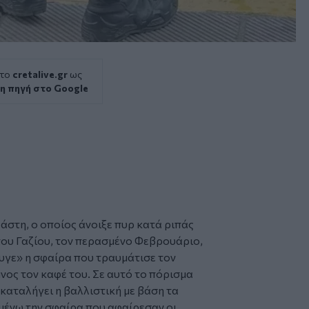
 το
cretalive.gr
ως
η πηγή στο Google
στη, ο οποίος άνοιξε πυρ κατά ριπάς
του
Γαζίου
, τον περασμένο Φεβρουάριο,
φυγε» η
σφαίρα
που τραυμάτισε τον
μνος τον καφέ του. Σε αυτό το πόρισμα
καταλήγει η βαλλιστική με βάση τα
μένω την σφαίρα που αφαίρεσαν οι