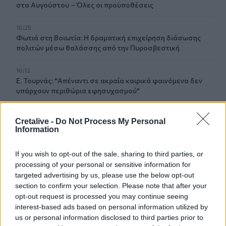
στα Αυγούστου – Όλες οι προϋποθέσεις
16:25
Φωτιά στη Βοιωτία: Η δραματική επιχείρηση διάσωσης
πολιτών μέσω θαλάσσης από την Πυροσβεστική
16:12
Ε. Τουρνάς: "Απέναντι σε ακραία καιρικά φαινόμενα δεν
υπάρχουν περιθώρια εφησυχασμού"
15:57
Cretalive -
Do Not Process My Personal
Φωτιά σε χαμηλή βλάστηση στη Σίνδο - Σηκώθηκε
Information
ελικόπτερο
If you wish to opt-out of the sale, sharing to third parties, or
15:54
processing of your personal or sensitive information for
Αττικόν: Εκτός λειτουργίας και οι δύο αξονικοί
targeted advertising by us, please use the below opt-out
τομογράφοι
section to confirm your selection. Please note that after your
opt-out request is processed you may continue seeing
15:48
interest-based ads based on personal information utilized by
Ταϊλάνδη: Στους 9 οι νεκροί μετά τον θάνατο ενός
us or personal information disclosed to third parties prior to
12χρονου κοριτσιού στην επίθεση με πυροβολισμούς σε