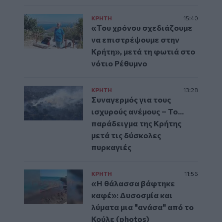
ΚΡΗΤΗ
15:40
«Του χρόνου σχεδιάζουμε
να επιστρέψουμε στην
Κρήτη», μετά τη φωτιά στο
νότιο Ρέθυμνο
ΚΡΗΤΗ
13:28
Συναγερμός για τους
ισχυρούς ανέμους – Το...
παράδειγμα της Κρήτης
μετά τις δύσκολες
πυρκαγιές
ΚΡΗΤΗ
11:56
«Η θάλασσα βάφτηκε
καφέ»: Δυσοσμία και
λύματα μια "ανάσα" από το
Κούλε (photos)