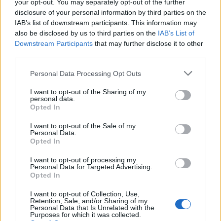
your opt-out. You may separately opt-out of the further
σχολείο
disclosure of your personal information by third parties on the
IAB’s list of downstream participants. This information may
15:40
also be disclosed by us to third parties on the
IAB’s List of
«Του χρόνου σχεδιάζουμε να επιστρέψουμε στην
Downstream Participants
that may further disclose it to other
Κρήτη», μετά τη φωτιά στο νότιο Ρέθυμνο
third parties.
15:38
Personal Data Processing Opt Outs
Θερινές εκπτώσεις: Χαμηλότερος ο τζίρος – Αυξημένες
οι πιέσεις από το ηλεκτρονικό εμπόριο
I want to opt-out of the Sharing of my
personal data.
Opted In
15:29
Συναγερμός για άνδρα περιπατητή που ζήτησε τις πρώτες
I want to opt-out of the Sale of my
βοήθειες κοντά στο φαράγγι του Τράφουλα
Personal Data.
Opted In
I want to opt-out of processing my
ΠΕΡΙΣΣΟΤΕΡΑ
Personal Data for Targeted Advertising.
Opted In
I want to opt-out of Collection, Use,
Retention, Sale, and/or Sharing of my
Personal Data that Is Unrelated with the
Purposes for which it was collected.