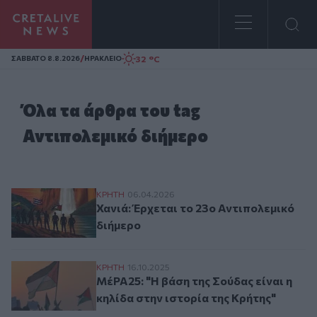
Homepage
/
32 °C
ΣAΒΒΑΤΟ 8.8.2026
ΗΡΑΚΛΕΙΟ
Όλα τα άρθρα του tag
Αντιπολεμικό διήμερο
Χανιά: Έρχεται το 23ο Αντιπολεμικό διήμ
ΚΡΗΤΗ
06.04.2026
Χανιά: Έρχεται το 23ο Αντιπολεμικό
διήμερο
ΜέΡΑ25: "Η βάση της Σούδας είναι η κηλίδ
ΚΡΗΤΗ
16.10.2025
ΜέΡΑ25: "Η βάση της Σούδας είναι η
κηλίδα στην ιστορία της Κρήτης"