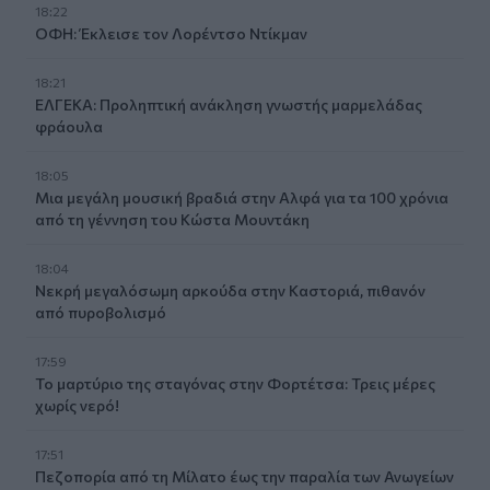
18:22
ΟΦΗ: Έκλεισε τον Λορέντσο Ντίκμαν
18:21
ΕΛΓΕΚΑ: Προληπτική ανάκληση γνωστής μαρμελάδας
φράουλα
18:05
Μια μεγάλη μουσική βραδιά στην Αλφά για τα 100 χρόνια
από τη γέννηση του Κώστα Μουντάκη
18:04
Νεκρή μεγαλόσωμη αρκούδα στην Καστοριά, πιθανόν
από πυροβολισμό
17:59
Το μαρτύριο της σταγόνας στην Φορτέτσα: Τρεις μέρες
χωρίς νερό!
17:51
Πεζοπορία από τη Μίλατο έως την παραλία των Ανωγείων