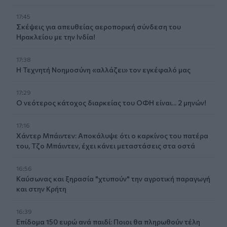
17:45
Σκέψεις για απευθείας αεροπορική σύνδεση του
Ηρακλείου με την Ινδία!
17:38
Η Τεχνητή Νοημοσύνη «αλλάζει» τον εγκέφαλό μας
17:29
Ο νεότερος κάτοχος διαρκείας του ΟΦΗ είναι... 2 μηνών!
17:16
Χάντερ Μπάιντεν: Αποκάλυψε ότι ο καρκίνος του πατέρα
του, Τζο Μπάιντεν, έχει κάνει μεταστάσεις στα οστά
16:56
Καύσωνας και ξηρασία "χτυπούν" την αγροτική παραγωγή
και στην Κρήτη
16:39
Επίδομα 150 ευρώ ανά παιδί: Ποιοι θα πληρωθούν τέλη