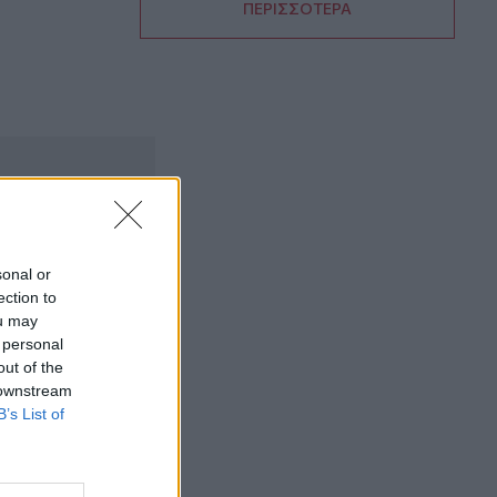
ΠΕΡΙΣΣΟΤΕΡΑ
15:54
Ο Γ. Αγριμανάκης Αντιδήμαρχος
Υπηρεσίας το Σάββατο 8 και την
Κυριακή 9 Αυγούστου
15:48
Δυτική Αττική: Ολοκληρώθηκαν οι
αυτοψίες στις πυρόπληκτες περιοχές
15:43
Εντυπωσιάζουν οι εικόνες από το νέο
sonal or
αεροδρόμιο στο Καστέλλι - Δείτε
ection to
βίντεο
ou may
 personal
15:38
out of the
Πολιτική Προστασία: Νέα εναέρια μέσα
 downstream
και τεχνολογία
B’s List of
15:36
ΔΕΕΠ Ηρακλείου: «Η Κρήτη βρίσκεται
στις προτεραιότητες της κυβέρνησης»