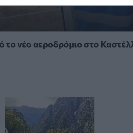
ό το νέο αεροδρόμιο στο Καστέλλ