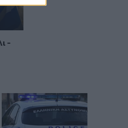
Επίσκεψη του Δημάρχου του Δήμου
Σαρωνικού στο ΕΛ.ΚΕ.Θ.Ε. στην
Ανάβυσσο
15:08
Φεστιβάλ Κινηματογράφου Χανίων: Δύο
εκθέσεις με ελεύθερη είσοδο στο
ι -
Μεγάλο Αρσενάλι
15:05
Με τη MINOAN LINES, το ταξίδι έχει
γεύση — και τιμές που εκπλήσσουν
14:59
Ρωσία: Ο Πούτιν εγκρίνει πώληση 30%
στο αεροδρόμιο της Μόσχας
14:50
ΕΛΜΕΠΑ: Και σε ηλεκτρονική έκδοση τα
πρακτικά του συνεδρίου για τη Ρένα
Κυριακού