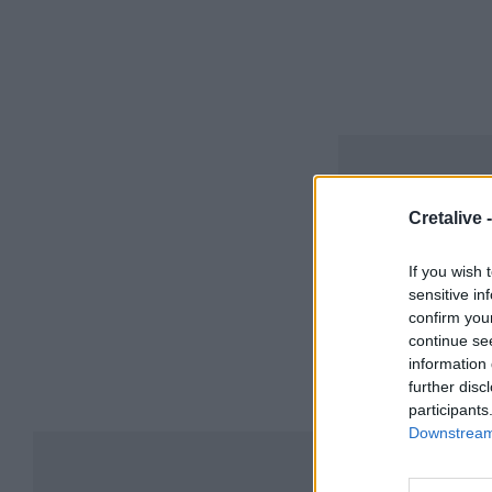
Cretalive 
If you wish 
sensitive in
confirm you
continue se
information 
further disc
participants
Downstream 
Συ