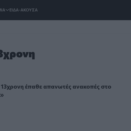
ΙΑ
ΕΙΔΑ-ΑΚΟΥΣΑ
13χρονη
χρονη έπαθε απανωτές ανακοπές στο χειρουργείο»
 13χρονη έπαθε απανωτές ανακοπές στο
ο»