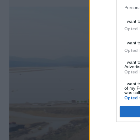
Persona
I want t
Opted 
I want t
Opted 
I want 
Advertis
Opted 
I want t
of my P
was col
Opted 