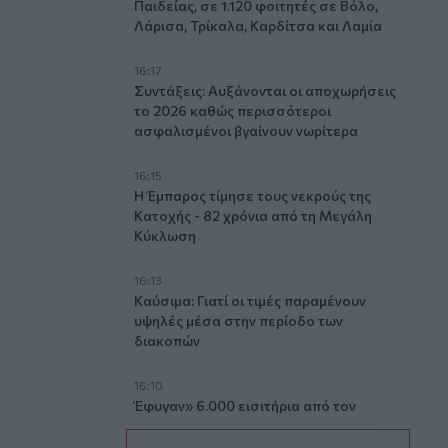
Παιδείας, σε 1.120 φοιτητές σε Βόλο,
Λάρισα, Τρίκαλα, Καρδίτσα και Λαμία
16:17
Συντάξεις: Αυξάνονται οι αποχωρήσεις
το 2026 καθώς περισσότεροι
ασφαλισμένοι βγαίνουν νωρίτερα
16:15
Η Έμπαρος τίμησε τους νεκρούς της
Κατοχής - 82 χρόνια από τη Μεγάλη
Κύκλωση
16:13
Καύσιμα: Γιατί οι τιμές παραμένουν
υψηλές μέσα στην περίοδο των
διακοπών
16:10
Έφυγαν» 6.000 εισιτήρια από τον
κόσμο του ΟΦΗ για το Σούπερ Καπ