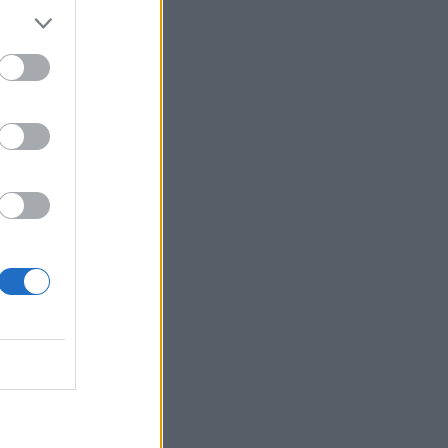
15:30
Η 97χρονη που περπάτησε πάνω σε
φτερό αεροπλάνου και έσπασε το
προηγούμενο (δικό της) ρεκόρ Γκίνες
15:27
Τελευταία βουτιά για 65χρονη στην
παραλία του Καβρού
15:17
Φωτιά στο νότιο Ρέθυμνο: Ο Δήμος
Αγίου Βασιλείου ευχαριστεί για το
"κύμα αλληλεγγύης"
15:15
«Τα έχω χάσει όλα»: Συντετριμμένος ο
πατέρας και σύζυγος των θυμάτων στο
τροχαίο στις Σέρρες
15:11