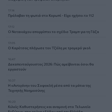
17:14
Πρόλαβαν τη φωτιά στο Κορωπί - Είχε ηχήσει το 112
17:12
Ο Νετανιάχου απορρίπτει το σχέδιο Τραμπ για τη Γάζα
17:05
Ο Καρέτσας πλήγωσε τον Τζόλη με τρομερό γκολ
16:47
Δεκαπενταύγουστος 2026: Πώς αμείβονται όσοι θα
εργαστούν
16:37
Η «Αντιγόνη» του Σοφοκλή μέσα από τα μάτια της
Τεχνητής Νοημοσύνης
16:20
Κιλκίς: Καθυστερήσεις και αναμονή στο Τελωνείο
Ευζώνων, στο ρεύμα εξόδου από την Ελλάδα