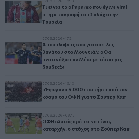
Τι είναι το «Papara» που έγινε viral στη 
07.08.2026 - 18:13
Τι είναι το «Papara» που έγινε viral
στη μεταγραφή του Σαλάχ στην
Τουρκία
Aποκαλύψεις σοκ για απειλές θανάτου στ
07.08.2026 - 17:24
Aποκαλύψεις σοκ για απειλές
θανάτου στο Μουντιάλ: «Θα
ανατινάξω τον Μέσι με τέσσερις
βόμβες!»
«Έφυγαν» 6.000 εισιτήρια από τον κόσμο
07.08.2026 - 16:10
«Έφυγαν» 6.000 εισιτήρια από τον
κόσμο του ΟΦΗ για το Σούπερ Καπ
ΟΦΗ: Αυτός πρέπει να είναι, καταρχήν, ο
07.08.2026 - 08:15
ΟΦΗ: Αυτός πρέπει να είναι,
καταρχήν, ο στόχος στο Σούπερ Καπ