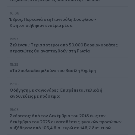
16:06
Έβρος: Πυρκαγιά στη Γιαννούλη Σουφλίου -
Κινητοποιήθηκαν εναέρια μέσα
15:57
Ζελένσκι: Περισσότεροι από 50.000 Βορειοκορεάτες
στρατιώτες θα αναπτυχθούν στη Ρωσία
15:35
«Τα λουλούδια μιλούν» του Βασίλη Ξημέρη
15:26
Οδήγηση με σαγιονάρες: Επιτρέπεται τελικά ή
κινδυνεύεις με πρόστιμο;
15:03
Σκέρτσος: Από τον Δεκέμβριο του 2018 έως τον
Δεκέμβριο του 2025 οι καταθέσεις φυσικών προσώπων
αυξήθηκαν από 106,4 δισ. ευρώ σε 148,7 δισ. ευρώ