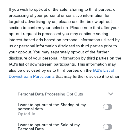
Super Cup: Η μάχη των φιλάθλων για τα δι
06.08.2026 - 12:23
Super Cup: Η μάχη των φιλάθλων για
If you wish to opt-out of the sale, sharing to third parties, or
τα διαθέσιμα εισιτήρια!
processing of your personal or sensitive information for
targeted advertising by us, please use the below opt-out
section to confirm your selection. Please note that after your
Ποδηλασία: Δυναμική παρουσία της Kastr
06.08.2026 - 11:08
opt-out request is processed you may continue seeing
Ποδηλασία: Δυναμική παρουσία της
interest-based ads based on personal information utilized by
Kastro Cycling Team στο Πανελλήνιο
us or personal information disclosed to third parties prior to
Πρωτάθλημα Πίστας 2026
your opt-out. You may separately opt-out of the further
disclosure of your personal information by third parties on the
IAB’s list of downstream participants. This information may
also be disclosed by us to third parties on the
IAB’s List of
Σελιδοποίηση
Current page
Downstream Participants
that may further disclose it to other
1
Προηγούμενη σελίδα
Next page
third parties.
Personal Data Processing Opt Outs
I want to opt-out of the Sharing of my
personal data.
Ροή ειδήσεων
Δημοφιλή
Opted In
I want to opt-out of the Sale of my
Personal Data.
17:50