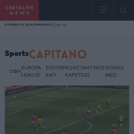
Homepage
/
30 °C
ΚΥΡΙΑΚΗ 9.8.2026
ΗΡΑΚΛΕΙΟ
Sports
EUROPA
ΣΟΥΠΕΡ
ΚΩΝΣΤΑΝΤΙΝΟΣ
ΛΙΟΝΕΛ
ΟΦΗ
LEAGUE
ΚΑΠ
ΚΑΡΕΤΣΑΣ
ΜΕΣΙ