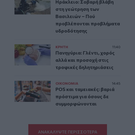
Ηράκλειο: Σοβαρή βλάβη
στη γεώτρηση των
Βασιλειών – Πού
προβλέπονται προβλήματα
υδροδότησης
ΚΡΗΤΗ
11:40
Πανηγύρια: Γλέντι, χορός
αλλά και προσοχή στις
τροφικές δηλητηριάσεις
ΟΙΚΟΝΟΜΙΑ
14:45
POS και ταμειακές: βαριά
πρόστιμα για όσους δε
συμμορφώνονται
ΑΝΑΚΑΛΥΨΤΕ ΠΕΡΙΣΣΟΤΕΡΑ