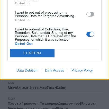
Opted In
Οι «δικαιότεροι φόροι… για τους ισχυρούς» του Αλέξη
Τσίπρα, τι ακριβώς σημαίνουν ;
I want to opt-out of processing my
Personal Data for Targeted Advertising.
Opted In
17:47
Παρέμβαση εισαγγελέα για το ελικόπτερο που
I want to opt-out of Collection, Use,
προσγειώθηκε δίπλα σε λουόμενους στη Μήλο
Retention, Sale, and/or Sharing of my
Personal Data that Is Unrelated with the
Purposes for which it was collected.
17:42
Opted Out
Κρίσιμες ελλείψεις αίματος - Έκκληση της ΕΟΘΑ για
αιμοδοσία
CONFIRM
17:34
Κοντογεώργης: «Η φετινή ΔΕΘ είναι προεκλογική, αλλά
Data Deletion
Data Access
Privacy Policy
δεν είναι παροχολογική»
17:33
Μεγάλη φωτιά στο Μουζάκι Ηλείας
17:20
Πλαστική ρύπανση: Το «παραμελημένο» πρόβλημα στη
διαχείριση των τροφικών αποβλήτων