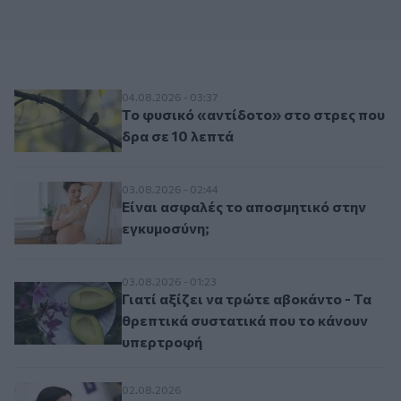
Το φυσικό «αντίδοτο» στο στρες που δρα 
04.08.2026 - 03:37
Το φυσικό «αντίδοτο» στο στρες που
δρα σε 10 λεπτά
Είναι ασφαλές το αποσμητικό στην εγκυμ
03.08.2026 - 02:44
Είναι ασφαλές το αποσμητικό στην
εγκυμοσύνη;
Γιατί αξίζει να τρώτε αβοκάντο - Τα θρε
03.08.2026 - 01:23
Γιατί αξίζει να τρώτε αβοκάντο - Τα
θρεπτικά συστατικά που το κάνουν
υπερτροφή
Στην περιοχή των πυρκαγιών η Ειρήνη Αγ
02.08.2026