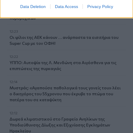
12:30
Data Deletion
Data Access
Privacy Policy
Ο Ντ. Τραμπ αρνείται ότι αντιμετωπίζει έλλειψη
πυρομαχικών
12:23
Οι φίλοι της ΑΕΚ κάνουν … ανάρπαστα τα εισιτήρια του
Super Cup με τον ΟΦΗ!
12:22
ΥΠΠΟ: Αυτοψία της Λ. Μενδώνη στα Αιγόσθενα για τις
επιπτώσεις της πυρκαγιάς
12:14
Μυστράς: «Αγαπούσε παθολογικά τους γονείς του» λέει
ο δικηγόρος του 55χρονου που έκρυβε το πτώμα του
πατέρα του σε καταψύκτη
12:12
Δωρεά κλιματιστικού στο Γραφείο Ανηλίκων της
Υποδιεύθυνσης Δίωξης και Εξιχνίασης Εγκλημάτων
Ηρακλείου