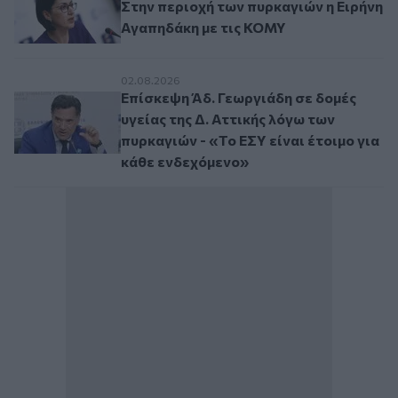
Στην περιοχή των πυρκαγιών η Ειρήνη
Αγαπηδάκη με τις ΚΟΜΥ
Επίσκεψη Άδ. Γεωργιάδη σε δομές υγείας τ
02.08.2026
Επίσκεψη Άδ. Γεωργιάδη σε δομές
υγείας της Δ. Αττικής λόγω των
πυρκαγιών - «Το ΕΣΥ είναι έτοιμο για
κάθε ενδεχόμενο»