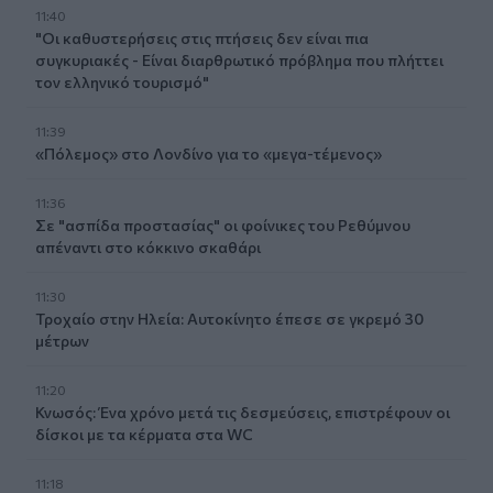
11:40
"Οι καθυστερήσεις στις πτήσεις δεν είναι πια
συγκυριακές - Είναι διαρθρωτικό πρόβλημα που πλήττει
τον ελληνικό τουρισμό"
11:39
«Πόλεμος» στο Λονδίνο για το «μεγα-τέμενος»
11:36
Σε "ασπίδα προστασίας" οι φοίνικες του Ρεθύμνου
απέναντι στο κόκκινο σκαθάρι
11:30
Τροχαίο στην Ηλεία: Αυτοκίνητο έπεσε σε γκρεμό 30
μέτρων
11:20
Κνωσός: Ένα χρόνο μετά τις δεσμεύσεις, επιστρέφουν οι
δίσκοι με τα κέρματα στα WC
11:18