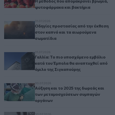
Η μέθοδος που απομακρύνει βρωμιά,
φυτοφάρμακα και βακτήρια
Οδηγίες προστασίας από την έκθεση στον
31.07.2026
Οδηγίες προστασίας από την έκθεση
στον καπνό και τα αιωρούμενα
σωματίδια
Γαλλία: Το πιο υποσχόμενο εμβόλιο κατά
31.07.2026
Γαλλία: Το πιο υποσχόμενο εμβόλιο
κατά του Έμπολα θα αναπτυχθεί από
όμιλο της Σιγκαπούρης
Αύξηση και το 2025 της δωρεάς και των
30.07.2026
Αύξηση και το 2025 της δωρεάς και
των μεταμοσχεύσεων συμπαγών
οργάνων
Παγωτό ή παγωμένο γιαούρτι;
30.07.2026