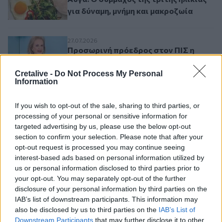
για δύναμη, μνήμη και μακροζωία
Προσωρινή πρόεδρος στον ΠΙΣ η Ματίνα
27.07.2026
Προσωρινή πρόεδρος στον ΠΙΣ η
Ματίνα Παγώνη
Cretalive -
Do Not Process My Personal
Information
Παγκόσμια διατροφική κρίση: 1 στους 3 α
27.07.2026
Παγκόσμια διατροφική κρίση: 1 στους
If you wish to opt-out of the sale, sharing to third parties, or
3 ανθρώπους δεν μπορεί να αγοράσει
processing of your personal or sensitive information for
υγιεινό φαγητό
targeted advertising by us, please use the below opt-out
section to confirm your selection. Please note that after your
opt-out request is processed you may continue seeing
Πονοκέφαλος για ημέρες: Οι πιθανές αιτί
27.07.2026
interest-based ads based on personal information utilized by
Πονοκέφαλος για ημέρες: Οι πιθανές
us or personal information disclosed to third parties prior to
αιτίες και τα προειδοποιητικά
your opt-out. You may separately opt-out of the further
σημάδια
disclosure of your personal information by third parties on the
IAB’s list of downstream participants. This information may
also be disclosed by us to third parties on the
IAB’s List of
Downstream Participants
that may further disclose it to other