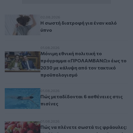
Η σωστή διατροφή για έναν καλό ύπνο
02.08.2026
Η σωστή διατροφή για έναν καλό
ύπνο
Μόνιμη εθνική πολιτική το πρόγραμμα 
01.08.2026
Μόνιμη εθνική πολιτική το
πρόγραμμα «ΠΡΟΛΑΜΒΑΝΩ» έως το
2030 με κάλυψη από τον τακτικό
προϋπολογισμό
Πώς μεταδίδονται 6 ασθένειες στις πισίνε
01.08.2026
Πώς μεταδίδονται 6 ασθένειες στις
πισίνες
Πώς να πλένετε σωστά τις φράουλες: Η μ
01.08.2026
Πώς να πλένετε σωστά τις φράουλες: