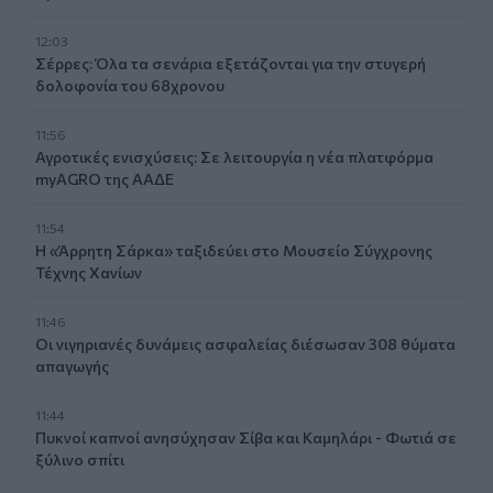
12:03
Σέρρες: Όλα τα σενάρια εξετάζονται για την στυγερή
δολοφονία του 68χρονου
11:56
Αγροτικές ενισχύσεις: Σε λειτουργία η νέα πλατφόρμα
myAGRO της ΑΑΔΕ
11:54
Η «Άρρητη Σάρκα» ταξιδεύει στο Μουσείο Σύγχρονης
Τέχνης Χανίων
11:46
Οι νιγηριανές δυνάμεις ασφαλείας διέσωσαν 308 θύματα
απαγωγής
11:44
Πυκνοί καπνοί ανησύχησαν Σίβα και Καμηλάρι - Φωτιά σε
ξύλινο σπίτι