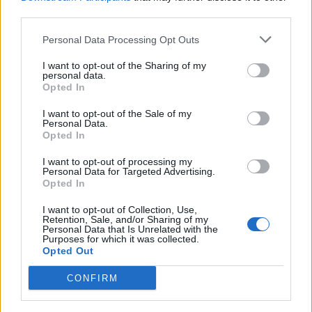
Σελιδοποίηση
Current page
1
Προηγούμενη σελίδα
Next page
third parties.
Personal Data Processing Opt Outs
I want to opt-out of the Sharing of my
personal data.
Opted In
Ροή ειδήσεων
Δημοφιλή
I want to opt-out of the Sale of my
Personal Data.
12:39
Opted In
ΕΧΠ-ΒΕ: Το «Ενιαίο Πλαίσιο» που Κατακερματίζει τη
I want to opt-out of processing my
Βιομηχανία - Η σημασία των παρεμβάσεων του ΠΑΣΕΒΙΠΕ
Personal Data for Targeted Advertising.
Opted In
12:32
Το Μουσείο Μόδας στο Μπαθ έλαβε 7,2 εκ. λίρες για τη
I want to opt-out of Collection, Use,
Retention, Sale, and/or Sharing of my
μεταφορά σε ιστορικό κτίριο
Personal Data that Is Unrelated with the
Purposes for which it was collected.
Opted Out
12:31
Φεστιβάλ Κρήτης: Μάγεψε η μουσικοχορευτική
CONFIRM
παράσταση "Donna Nobis Pace - Echoes of Hope"» -
Κατάμεστο το "Μάνος Χατζιδάκις"