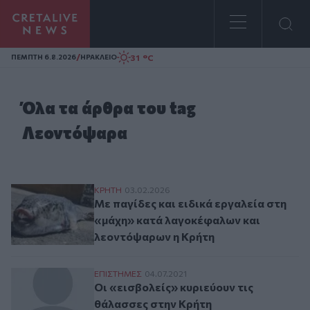
Homepage
/
31 °C
ΠΕΜΠΤΗ 6.8.2026
ΗΡΑΚΛΕΙΟ
Όλα τα άρθρα του tag
Λεοντόψαρα
Με παγίδες και ειδικά εργαλεία στη «μά
ΚΡΗΤΗ
03.02.2026
Με παγίδες και ειδικά εργαλεία στη
«μάχη» κατά λαγοκέφαλων και
λεοντόψαρων η Κρήτη
Οι «εισβολείς» κυριεύουν τις θάλασσες σ
ΕΠΙΣΤΗΜΕΣ
04.07.2021
Οι «εισβολείς» κυριεύουν τις
θάλασσες στην Κρήτη