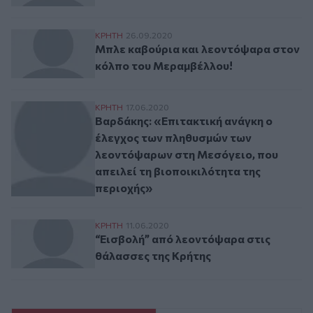
Μπλε καβούρια και λεοντόψαρα στον κό
ΚΡΗΤΗ
26.09.2020
Μπλε καβούρια και λεοντόψαρα στον
κόλπο του Μεραμβέλλου!
Βαρδάκης: «Επιτακτική ανάγκη ο έλεγχος
ΚΡΗΤΗ
17.06.2020
Βαρδάκης: «Επιτακτική ανάγκη ο
έλεγχος των πληθυσμών των
λεοντόψαρων στη Μεσόγειο, που
απειλεί τη βιοποικιλότητα της
περιοχής»
“Εισβολή” από λεοντόψαρα στις θάλασσες
ΚΡΗΤΗ
11.06.2020
“Εισβολή” από λεοντόψαρα στις
θάλασσες της Κρήτης