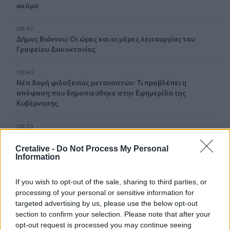
ακόμα
08:47
Δήμος Βιάννου: Οι ώρες και οι μέρες λειτουργίας του
Γραφείου Δακοκτονίας
08:40
Νέα δομή φιλοξενίας μεταναστών: Τι προβλέπει η
απόφαση που δημοσιεύθηκε στην Εφημερίδα της
Κυβέρνησης
08:33
Η Ρωσία έπληξε δύο πλοία κοντά στο ουκρανικό λιμάνι
της Οδησσού
Cretalive -
Do Not Process My Personal
Information
08:25
Ο Σύλλογος Εργαζομένων Πρωτοβάθμιας Φροντίδας
If you wish to opt-out of the sale, sharing to third parties, or
Υγείας Κρήτης αποχαιρετά τον Π. Μαματζάκη
processing of your personal or sensitive information for
targeted advertising by us, please use the below opt-out
08:19
section to confirm your selection. Please note that after your
Ελούντα: Ηλικιωμένος απειλούσε να πηδήξει από
opt-out request is processed you may continue seeing