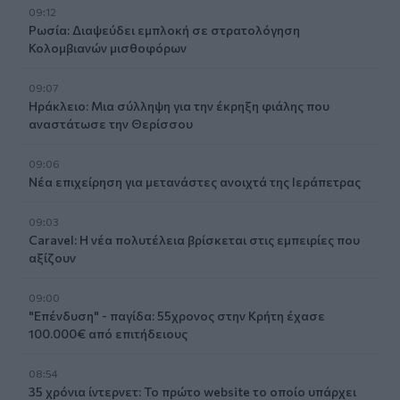
09:12
Ρωσία: Διαψεύδει εμπλοκή σε στρατολόγηση
Κολομβιανών μισθοφόρων
09:07
Ηράκλειο: Μια σύλληψη για την έκρηξη φιάλης που
αναστάτωσε την Θερίσσου
09:06
Νέα επιχείρηση για μετανάστες ανοιχτά της Ιεράπετρας
09:03
Caravel: Η νέα πολυτέλεια βρίσκεται στις εμπειρίες που
αξίζουν
09:00
"Επένδυση" - παγίδα: 55χρονος στην Κρήτη έχασε
100.000€ από επιτήδειους
08:54
35 χρόνια ίντερνετ: Το πρώτο website το οποίο υπάρχει