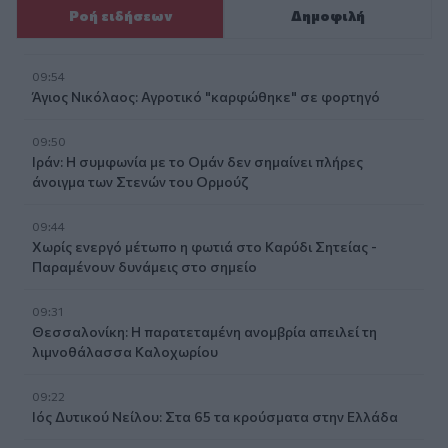
Ροή ειδήσεων
Δημοφιλή
09:54
Άγιος Νικόλαος: Αγροτικό "καρφώθηκε" σε φορτηγό
09:50
Ιράν: Η συμφωνία με το Ομάν δεν σημαίνει πλήρες
άνοιγμα των Στενών του Ορμούζ
09:44
Χωρίς ενεργό μέτωπο η φωτιά στο Καρύδι Σητείας -
Παραμένουν δυνάμεις στο σημείο
09:31
Θεσσαλονίκη: Η παρατεταμένη ανομβρία απειλεί τη
λιμνοθάλασσα Καλοχωρίου
09:22
Ιός Δυτικού Νείλου: Στα 65 τα κρούσματα στην Ελλάδα