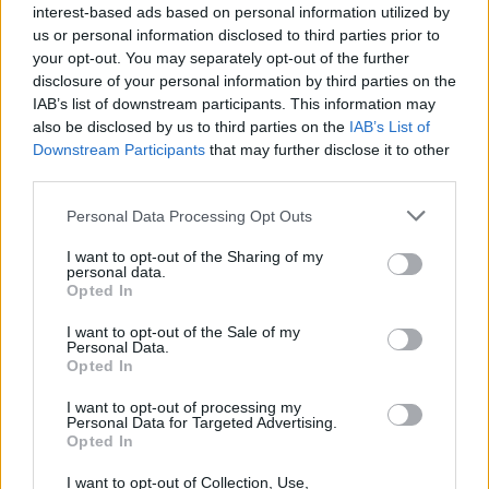
μπαλκόνι
interest-based ads based on personal information utilized by
us or personal information disclosed to third parties prior to
08:12
your opt-out. You may separately opt-out of the further
Η ΥΠΑ για τον εξοπλισμό αεροναυτιλίας στο νέο
disclosure of your personal information by third parties on the
αεροδρόμιο Καστελλίου
IAB’s list of downstream participants. This information may
also be disclosed by us to third parties on the
IAB’s List of
Downstream Participants
that may further disclose it to other
08:06
Σήμερα το τελευταίο αντίο στον Λάκη Χαλκιά
third parties.
Personal Data Processing Opt Outs
08:00
Πλήθος κόσμου στην προβολή της ταινίας
I want to opt-out of the Sharing of my
«Καποδίστριας» στα Υακίνθεια 2026
personal data.
Opted In
07:54
I want to opt-out of the Sale of my
Σήμερα απολογείται ο 26χρονος Αφγανός για τη
Personal Data.
δολοφονία της Βρετανίδας στην Κυψέλη
Opted In
I want to opt-out of processing my
Personal Data for Targeted Advertising.
ΠΕΡΙΣΣΟΤΕΡΑ
Opted In
I want to opt-out of Collection, Use,