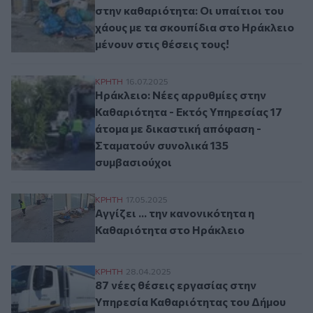
στην καθαριότητα: Οι υπαίτιοι του
χάους με τα σκουπίδια στο Ηράκλειο
μένουν στις θέσεις τους!
Ηράκλειο: Νέες αρρυθμίες στην Καθαριότ
ΚΡΗΤΗ
16.07.2025
Ηράκλειο: Νέες αρρυθμίες στην
Καθαριότητα - Εκτός Υπηρεσίας 17
άτομα με δικαστική απόφαση -
Σταματούν συνολικά 135
συμβασιούχοι
Αγγίζει ... την κανονικότητα η Καθαριότη
ΚΡΗΤΗ
17.05.2025
Αγγίζει ... την κανονικότητα η
Καθαριότητα στο Ηράκλειο
87 νέες θέσεις εργασίας στην Υπηρεσία 
ΚΡΗΤΗ
28.04.2025
87 νέες θέσεις εργασίας στην
Υπηρεσία Καθαριότητας του Δήμου