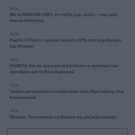
15:05
Με τη MINOAN LINES, το ταξίδι έχει γεύση — και τιμές
που εκπλήσσουν
14:59
Ρωσία: Ο Πούτιν εγκρίνει πώληση 30% στο αεροδρόμιο
της Μόσχας
14:50
ΕΛΜΕΠΑ: Και σε ηλεκτρονική έκδοση τα πρακτικά του
συνεδρίου για τη Ρένα Κυριακού
14:39
Ομάδα μεταναστών εντοπίστηκαν στον Άγιο Ιωάννη, στα
Καπετανιανά
14:36
Θέουτα: Ταυτοποιούν τα θύματα της μαζικής εισροής