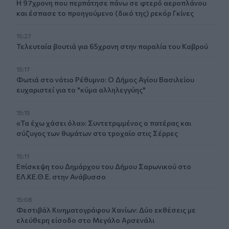
Η 97χρονη που περπάτησε πάνω σε φτερό αεροπλάνου
και έσπασε το προηγούμενο (δικό της) ρεκόρ Γκίνες
15:27
Τελευταία βουτιά για 65χρονη στην παραλία του Καβρού
15:17
Φωτιά στο νότιο Ρέθυμνο: Ο Δήμος Αγίου Βασιλείου
ευχαριστεί για το "κύμα αλληλεγγύης"
15:15
«Τα έχω χάσει όλα»: Συντετριμμένος ο πατέρας και
σύζυγος των θυμάτων στο τροχαίο στις Σέρρες
15:11
Επίσκεψη του Δημάρχου του Δήμου Σαρωνικού στο
ΕΛ.ΚΕ.Θ.Ε. στην Ανάβυσσο
15:08
Φεστιβάλ Κινηματογράφου Χανίων: Δύο εκθέσεις με
ελεύθερη είσοδο στο Μεγάλο Αρσενάλι