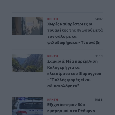
ΚΡΗΤΗ
14:02
Χωρίς καθαρίστριες οι
τουαλέτες της Κνωσού μετά
τον σάλο με τα
φιλοδωρήματα - Τί συνέβη
ΚΡΗΤΗ
13:18
Σαμαριά: Νέα παρέμβαση
Καλογερή για τα
κλεισίματα του Φαραγγιού
- "Πολλές φορές είναι
αδικαιολόγητα"
ΚΡΗΤΗ
10:38
Εξιχνιάστηκαν δύο
εμπρησμοί στο Ρέθυμνο -