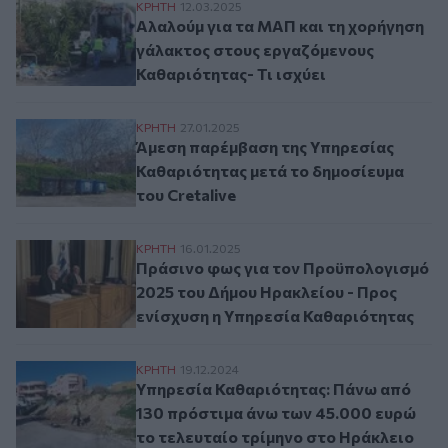
Αλαλούμ για τα ΜΑΠ και τη χορήγηση γάλ
ΚΡΗΤΗ
12.03.2025
Αλαλούμ για τα ΜΑΠ και τη χορήγηση
γάλακτος στους εργαζόμενους
Καθαριότητας- Τι ισχύει
Άμεση παρέμβαση της Υπηρεσίας Καθαριότ
ΚΡΗΤΗ
27.01.2025
Άμεση παρέμβαση της Υπηρεσίας
Καθαριότητας μετά το δημοσίευμα
του Cretalive
Πράσινο φως για τον Προϋπολογισμό 202
ΚΡΗΤΗ
16.01.2025
Πράσινο φως για τον Προϋπολογισμό
2025 του Δήμου Ηρακλείου - Προς
ενίσχυση η Υπηρεσία Καθαριότητας
Υπηρεσία Καθαριότητας: Πάνω από 130 πρ
ΚΡΗΤΗ
19.12.2024
Υπηρεσία Καθαριότητας: Πάνω από
130 πρόστιμα άνω των 45.000 ευρώ
το τελευταίο τρίμηνο στο Ηράκλειο