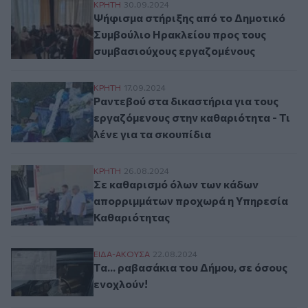
Ψήφισμα στήριξης από το Δημοτικό Συμβ
ΚΡΗΤΗ
30.09.2024
Ψήφισμα στήριξης από το Δημοτικό
Συμβούλιο Ηρακλείου προς τους
συμβασιούχους εργαζομένους
Ραντεβού στα δικαστήρια για τους εργαζό
ΚΡΗΤΗ
17.09.2024
Ραντεβού στα δικαστήρια για τους
εργαζόμενους στην καθαριότητα - Τι
λένε για τα σκουπίδια
Σε καθαρισμό όλων των κάδων απορριμμ
ΚΡΗΤΗ
26.08.2024
Σε καθαρισμό όλων των κάδων
απορριμμάτων προχωρά η Υπηρεσία
Καθαριότητας
Τα... ραβασάκια του Δήμου, σε όσους ενοχ
ΕΙΔΑ-ΑΚΟΥΣΑ
22.08.2024
Τα... ραβασάκια του Δήμου, σε όσους
ενοχλούν!