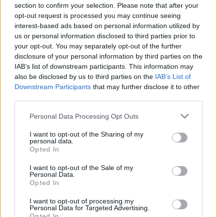
section to confirm your selection. Please note that after your
opt-out request is processed you may continue seeing
interest-based ads based on personal information utilized by
us or personal information disclosed to third parties prior to
Ροή ειδήσεων
Δημοφιλή
your opt-out. You may separately opt-out of the further
disclosure of your personal information by third parties on the
16:17
IAB’s list of downstream participants. This information may
Συντάξεις: Αυξάνονται οι αποχωρήσεις το 2026 καθώς
also be disclosed by us to third parties on the
IAB’s List of
περισσότεροι ασφαλισμένοι βγαίνουν νωρίτερα
Downstream Participants
that may further disclose it to other
third parties.
16:15
Personal Data Processing Opt Outs
Η Έμπαρος τίμησε τους νεκρούς της Κατοχής - 82 χρόνια
από τη Μεγάλη Κύκλωση
I want to opt-out of the Sharing of my
personal data.
16:13
Opted In
Καύσιμα: Γιατί οι τιμές παραμένουν υψηλές μέσα στην
περίοδο των διακοπών
I want to opt-out of the Sale of my
Personal Data.
Opted In
16:10
Έφυγαν» 6.000 εισιτήρια από τον κόσμο του ΟΦΗ για το
I want to opt-out of processing my
Personal Data for Targeted Advertising.
Σούπερ Καπ
Opted In