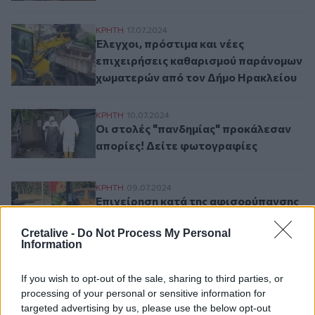
Έλεγχοι, πρόστιμα και νέες επιχειρήσει
ΚΡΗΤΗ
17.07.2024
Έλεγχοι, πρόστιμα και νέες
επιχειρήσεις καθαρισμού παράνομων
χωματερών από τον Δήμο Ηρακλείου
Οι στολές "πανδημίας" προκάλεσαν απορί
ΚΡΗΤΗ
10.07.2024
Οι στολές "πανδημίας" προκάλεσαν
απορίες! Δείτε φωτογραφίες
Επιχείρηση κατά της αφισορύπανσης από
ΚΡΗΤΗ
09.07.2024
Επιχείρηση κατά της αφισορύπανσης
από τον Δήμο Ηρακλείου
Cretalive -
Do Not Process My Personal
Information
Σελιδοποίηση
If you wish to opt-out of the sale, sharing to third parties, or
Current page
2
Προηγούμενη σελίδα
Next page
processing of your personal or sensitive information for
targeted advertising by us, please use the below opt-out