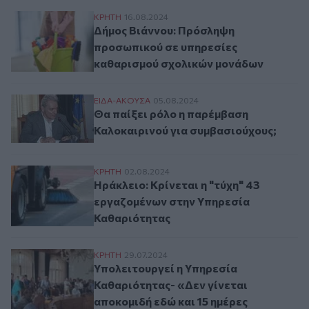
Δήμος Βιάννου: Πρόσληψη προσωπικού σ
ΚΡΗΤΗ
16.08.2024
Δήμος Βιάννου: Πρόσληψη
προσωπικού σε υπηρεσίες
καθαρισμού σχολικών μονάδων
Θα παίξει ρόλο η παρέμβαση Καλοκαιρινο
ΕΙΔΑ-ΑΚΟΥΣΑ
05.08.2024
Θα παίξει ρόλο η παρέμβαση
Καλοκαιρινού για συμβασιούχους;
Ηράκλειο: Κρίνεται η "τύχη" 43 εργαζομ
ΚΡΗΤΗ
02.08.2024
Ηράκλειο: Κρίνεται η "τύχη" 43
εργαζομένων στην Υπηρεσία
Καθαριότητας
Υπολειτουργεί η Υπηρεσία Καθαριότητας- 
ΚΡΗΤΗ
29.07.2024
Υπολειτουργεί η Υπηρεσία
Καθαριότητας- «Δεν γίνεται
αποκομιδή εδώ και 15 ημέρες