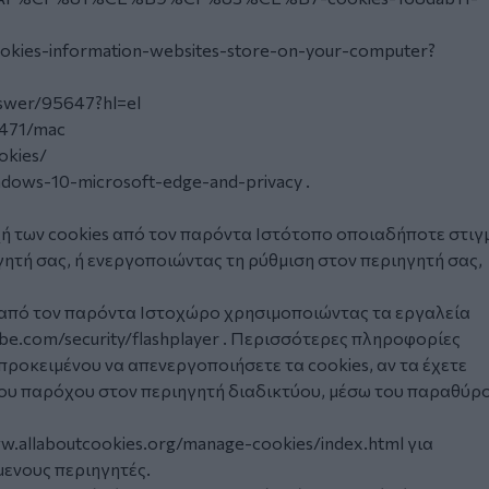
ookies-information-websites-store-on-your-computer?
swer/95647?hl=el
11471/mac
okies/
indows-10-microsoft-edge-and-privacy
.
χή των
cookies
από τον παρόντα Ιστότοπο οποιαδήποτε στιγ
γητή σας, ή ενεργοποιώντας τη ρύθμιση στον περιηγητή σας,
s από τον παρόντα Ιστοχώρο χρησιμοποιώντας τα εργαλεία
e.com/security/flashplayer
. Περισσότερες πληροφορίες
 προκειμένου να απενεργοποιήσετε τα
cookies
, αν τα έχετε
του παρόχου στον περιηγητή διαδικτύου, μέσω του παραθύρ
.allaboutcookies.org/manage-cookies/index.html
για
μενους περιηγητές.