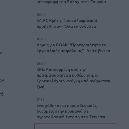
μεταγραφή του Σαλάχ στην Τουρκία
18:09
ΕΛ.ΑΣ Κρήτη: Ποιοι αξιωματικοί
προήχθησαν - Όλα τα ονόματα
18:06
Δήμας για ΒΟΑΚ: "Προτεραιότητα τα
έργα οδικής ασφάλειας"- Δείτε βίντεο
ν
18:00
ΚΚΕ: Αποκομμένη από την
πραγματικότητα η κυβέρνηση, οι
ον
Κρητικοί έχουν ανάγκη από ανθρώπινη
ζωή
πό
17:57
Ενισχύθηκαν οι πυροσβεστικές
δυνάμεις στην πυρκαγιά σε
αγροτοδασική έκταση στο Στεφάνι
Κορίνθου
-