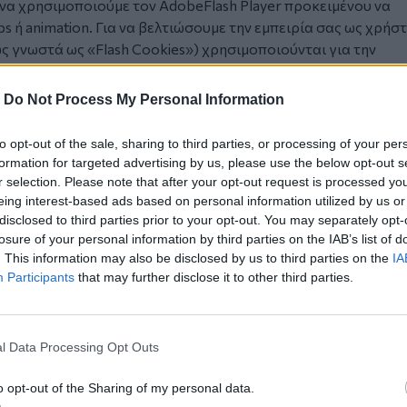
 να χρησιμοποιούμε τον AdobeFlash Player προκειμένου να
 ή animation. Για να βελτιώσουμε την εμπειρία σας ως χρήστ
ως γνωστά ως «Flash
Cookies
») χρησιμοποιούνται για την
εών σας και προτιμήσεων. Τα Flash
Cookies
αποθηκεύονται
φής (interface) διαφορετικής από αυτήν που παρέχεται από 
-
Do Not Process My Personal Information
αίνει ότι δεν μπορείτε να διαχειριστείτε τα Flash
Cookies
 που θα διαχειριζόσασταν τα
Cookies
. Αντιθέτως, μπορείτε να
to opt-out of the sale, sharing to third parties, or processing of your per
ματος Flash, απευθείας από την ιστοσελίδα του Adobe. Η
formation for targeted advertising by us, please use the below opt-out s
τικά με το πως να διαγράψετε ή απενεργοποιήσετε τα Flash
r selection. Please note that after your opt-out request is processed y
yer
για περαιτέρω πληροφορίες. Πρέπει να γνωρίζετε ότι εά
eing interest-based ads based on personal information utilized by us or
disclosed to third parties prior to your opt-out. You may separately opt-
τα Flash
Cookies
για τον παρόντα Ιστότοπο, μπορεί να μην
losure of your personal information by third parties on the IAB’s list of
ες λειτουργίες, όπως σε περιεχόμενα βίντεο ή σε υπηρεσίες
. This information may also be disclosed by us to third parties on the
IA
Participants
that may further disclose it to other third parties.
ι οι πάροχοι υπηρεσιών μας, μπορεί να χρησιμοποιούμε
βολή διαφημίσεων που πιστεύουμε ότι σχετίζονται
ράδειγμα, μπορεί να χρησιμοποιούμε στοχευμένα ή
l Data Processing Opt Outs
ητα που βλέπετε την ίδια διαφήμιση στον Ιστότοπο μας και ν
 των διαφημιστικών ενεργειών. Αυτά τα
Cookies
θυμούνται τ
o opt-out of the Sharing of my personal data.
στούμε τις πληροφορίες αυτές, με άλλους οργανισμούς, όπως