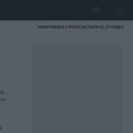
HAPPYNEWS
PODCAST
#FACE_STORIES
ls
τον
ε