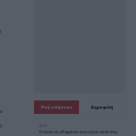
ο
Ροή ειδήσεων
Δημοφιλή
πο
ά
18:13
Τι είναι το «Papara» που έγινε viral στη