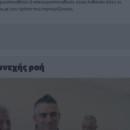
ργοποιηθούν ή απενεργοποιηθούν, είναι πιθανόν όλες οι
α με τον τρόπο που προορίζονται.
υνεχής ροή