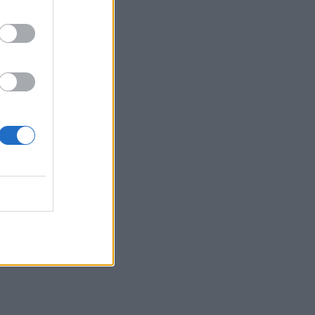
16:41
Στο ΥΠΕΝ οι προτάσεις του ΤΕΕ/ΤΑΚ για
το μέλλον της βιομηχανίας στην Κρήτη
16:37
ς.
Κρήτη: Έδειχνε το 10χρονο κορίτσι και
ρωτούσε "πόσο;" - Έρευνες για
παιδεραστή τουρίστα - Δείτε βίντεο
16:30
Στεγαστικό επίδομα από το υπουργείο
Παιδείας, σε 1.120 φοιτητές σε Βόλο,
Λάρισα, Τρίκαλα, Καρδίτσα και Λαμία
16:17
Συντάξεις: Αυξάνονται οι αποχωρήσεις
το 2026 καθώς περισσότεροι
ασφαλισμένοι βγαίνουν νωρίτερα
16:15