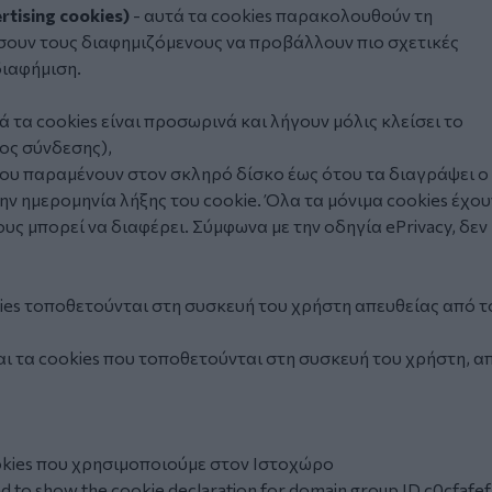
tising cookies)
- αυτά τα cookies παρακολουθούν τη
σουν τους διαφημιζόμενους να προβάλλουν πιο σχετικές
διαφήμιση.
ά τα cookies είναι προσωρινά και λήγουν μόλις κλείσει το
ος σύνδεσης),
που παραμένουν στον σκληρό δίσκο έως ότου τα διαγράψει ο
ν ημερομηνία λήξης του cookie. Όλα τα μόνιμα cookies έχου
υς μπορεί να διαφέρει. Σύμφωνα με την οδηγία ePrivacy, δεν
kies τοποθετούνται στη συσκευή του χρήστη απευθείας από τ
ναι τα cookies που τοποθετούνται στη συσκευή του χρήστη, α
okies που χρησιμοποιούμε στον
Ιστοχώρο
to show the cookie declaration for domain group ID c0cfafef