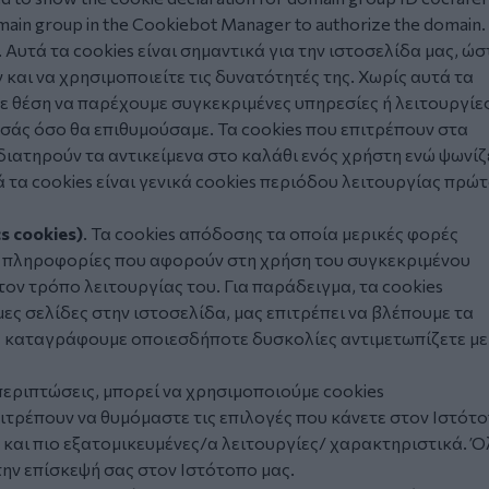
ain group in the Cookiebot Manager to authorize the domain.
. Αυτά τα
cookies
είναι σημαντικά για την ιστοσελίδα μας, ώσ
 και να χρησιμοποιείτε τις δυνατότητές της. Χωρίς αυτά τα
 σε θέση να παρέχουμε συγκεκριμένες υπηρεσίες ή λειτουργίε
 εσάς όσο θα επιθυμούσαμε. Τα cookies που επιτρέπουν στα
διατηρούν τα αντικείμενα στο καλάθι ενός χρήστη ενώ ψωνίζ
 τα cookies είναι γενικά cookies περιόδου λειτουργίας πρώ
cs cookies)
. Τα
cookies
απόδοσης τα οποία μερικές φορές
υν πληροφορίες που αφορούν στη χρήση του συγκεκριμένου
τον τρόπο λειτουργίας του. Για παράδειγμα, τα
cookies
ες σελίδες στην ιστοσελίδα, μας επιτρέπει να βλέπουμε τα
α καταγράφουμε οποιεσδήποτε δυσκολίες αντιμετωπίζετε με
 περιπτώσεις, μπορεί να χρησιμοποιούμε cookies
ιτρέπουν να θυμόμαστε τις επιλογές που κάνετε στον Ιστότ
 και πιο εξατομικευμένες/α λειτουργίες/ χαρακτηριστικά. 
ην επίσκεψή σας στον Ιστότοπο μας.