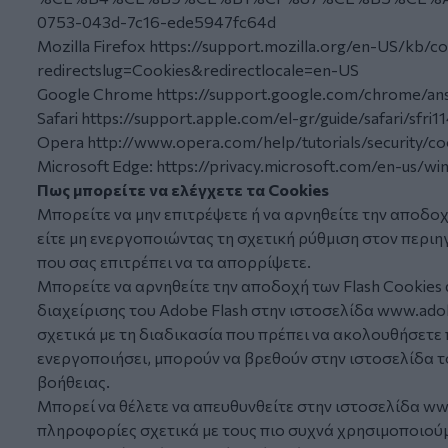
0753-043d-7c16-ede5947fc64d
Mozilla Firefox
https://support.mozilla.org/en-US/kb/c
redirectslug=Cookies&redirectlocale=en-US
Google Chrome
https://support.google.com/chrome/an
Safari
https://support.apple.com/el-gr/guide/safari/sfri
Opera
http://www.opera.com/help/tutorials/security/co
Microsoft Edge:
https://privacy.microsoft.com/en-us/w
Πως μπορείτε να ελέγχετε τα Cookies
Μπορείτε να μην επιτρέψετε ή να αρνηθείτε την αποδο
είτε μη ενεργοποιώντας τη σχετική ρύθμιση στον περιη
που σας επιτρέπει να τα απορρίψετε.
Μπορείτε να αρνηθείτε την αποδοχή των Flash Cookie
διαχείρισης του Adobe Flash στην ιστοσελίδα
www.adob
σχετικά με τη διαδικασία που πρέπει να ακολουθήσετε
ενεργοποιήσει, μπορούν να βρεθούν στην ιστοσελίδα 
βοήθειας.
Μπορεί να θέλετε να απευθυνθείτε στην ιστοσελίδα
www
πληροφορίες σχετικά με τους πιο συχνά χρησιμοποιού