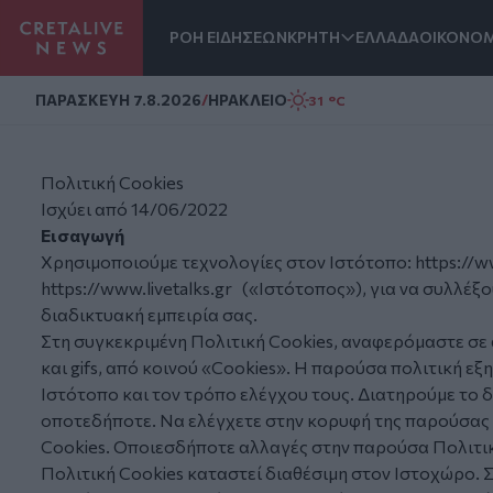
ΡΟΗ ΕΙΔΗΣΕΩΝ
ΚΡΗΤΗ
ΕΛΛΑΔΑ
ΟΙΚΟΝΟΜ
Homepage
ΠΑΡΑΣΚΕΥΗ 7.8.2026
/
ΗΡΑΚΛΕΙΟ
31 °C
Πολιτική Cookies
Ισχύει από 14/06/2022
Εισαγωγή
Χρησιμοποιούμε τεχνολογίες στον Ιστότοπο:
https://w
https://www.livetalks.gr
(«
Ιστότοπος
»), για να συλλέ
διαδικτυακή εμπειρία σας.
Στη συγκεκριμένη Πολιτική Cookies, αναφερόμαστε σε αυ
και gifs, από κοινού «
Cookies
». Η παρούσα πολιτική εξ
Ιστότοπο και τον τρόπο ελέγχου τους. Διατηρούμε το δ
οποτεδήποτε. Να ελέγχετε στην κορυφή της παρούσας σ
Cookies. Οποιεσδήποτε αλλαγές στην παρούσα Πολιτικ
Πολιτική Cookies καταστεί διαθέσιμη στον Ιστοχώρο. 