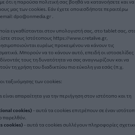
ε ότι η παρούσα πολιτική σας βοηθά να κατανοήσετε και να
ρους μας των cookies. Εάν έχετε οποιεσδήποτε περαιτέρω
email:
dpo@onmedia.gr
.
οποία εγκαθίστανται στον υπολογιστή σας, στο tablet σας, στ
γείστε στους Ιστότοπους
https://www.cretalive.gr
,
ρησιμοποιούνται ευρέως προκειμένου να κάνουν τις
σματικά. Μπορούν να το κάνουν αυτό, επειδή οι ιστοσελίδες
 δίνοντάς τους τη δυνατότητα να σας αναγνωρίζουν και να
ούν τη χρήση του διαδικτύου πιο εύκολη για εσάς (π.χ.
οι ταξινόμησης των cookies:
s είναι απαραίτητα για την περιήγηση στον ιστότοπο και τη
ional cookies)
- αυτά τα cookies επιτρέπουν σε έναν ιστότο
το παρελθόν.
s cookies)
- αυτά τα cookies συλλέγουν πληροφορίες σχετικ