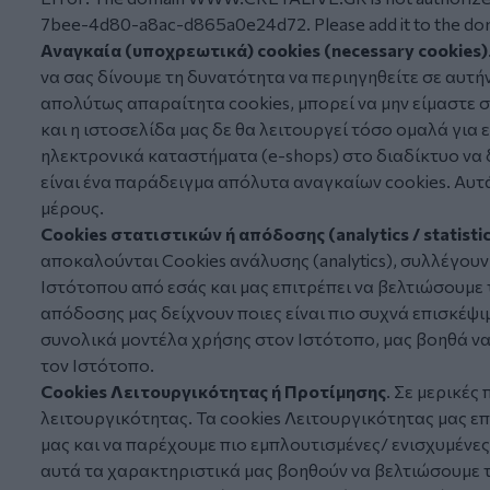
7bee-4d80-a8ac-d865a0e24d72. Please add it to the dom
Αναγκαία (υποχρεωτικά)
cookies (necessary cookies)
να σας δίνουμε τη δυνατότητα να περιηγηθείτε σε αυτήν
απολύτως απαραίτητα
cookies
, μπορεί να μην είμαστε
και η ιστοσελίδα μας δε θα λειτουργεί τόσο ομαλά για
ηλεκτρονικά καταστήματα (e-shops) στο διαδίκτυο να 
είναι ένα παράδειγμα απόλυτα αναγκαίων cookies. Αυτά
μέρους.
Cookies
στατιστικών ή απόδοσης
(analytics / statisti
αποκαλούνται Cookies ανάλυσης (analytics), συλλέγο
Ιστότοπου από εσάς και μας επιτρέπει να βελτιώσουμε 
απόδοσης μας δείχνουν ποιες είναι πιο συχνά επισκέψιμ
συνολικά μοντέλα χρήσης στον Ιστότοπο, μας βοηθά ν
τον Ιστότοπο.
Cookies
Λειτουργικότητας ή Προτίμησης
. Σε μερικές
λειτουργικότητας. Τα
cookies
Λειτουργικότητας μας επ
μας και να παρέχουμε πιο εμπλουτισμένες/ ενισχυμένες
αυτά τα χαρακτηριστικά μας βοηθούν να βελτιώσουμε τ