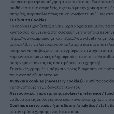
πληρέστερα την περιήγηση στον Ιστότοπο. Ευελπιστούμ
αισθάνεστε πιο ασφαλείς, σχετικά με την χρήση από μέ
απορίες, παρακαλώ όπως επικοινωνήσετε μαζί μας στο 
Τι είναι τα Cookies
Τα
cookies
(ιχνηθέτες) είναι μικρά αρχεία κειμένου τα 
κινητό σας και γενικά στη συσκευή με την οποία περιη
https://www.capitano.gr
και
https://www.livetalks.gr
. Χ
ιστοσελίδες να λειτουργούν καλύτερα και πιο αποτελε
μπορούν να διαβάζουν και να γράφουν τα αρχεία αυτά,
θυμούνται σημαντικές πληροφορίες, οι οποίες θα καθιστ
απομνημονεύοντας τις προτιμήσεις του χρήστη).
Σε γενικές γραμμές, υπάρχουν τρεις διαφορετικοί τρόπ
ποιο σκοπό εξυπηρετούν:
Αναγκαία cookies (necessary cookies)
- αυτά τα cookie
χρησιμοποίηση των δυνατοτήτων του.
Λειτουργικά ή προτίμησης cookies (preference / funct
να θυμάται τις επιλογές που έχει κάνει ένας χρήστης σ
Cookies στατιστικών ή απόδοσης (analytics / statistic
με τον τρόπο χρήσης ενός Ιστότοπου.