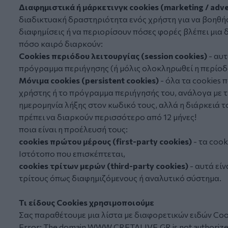
Διαφημιστικά ή μάρκετινγκ cookies (marketing / adver
διαδικτυακή δραστηριότητα ενός χρήστη για να βοηθή
διαφημίσεις ή να περιορίσουν πόσες φορές βλέπει μια 
πόσο καιρό διαρκούν:
Cookies περιόδου λειτουργίας (session cookies)
- αυτ
πρόγραμμα περιήγησης (ή μόλις ολοκληρωθεί η περίοδ
Μόνιμα cookies (persistent cookies)
- όλα τα cookies 
χρήστης ή το πρόγραμμα περιήγησής του, ανάλογα με τη
ημερομηνία λήξης στον κωδικό τους, αλλά η διάρκειά το
πρέπει να διαρκούν περισσότερο από 12 μήνες!
ποια είναι η προέλευσή τους:
cookies πρώτου μέρους (first-party cookies)
- τα coo
Ιστότοπο που επισκέπτεται,
cookies τρίτων μερών (third-party cookies)
- αυτά εί
τρίτους όπως διαφημιζόμενους ή αναλυτικό σύστημα.
Τι είδους Cookies χρησιμοποιούμε
Σας παραθέτουμε μια λίστα με διαφορετικών ειδών Co
Error: The domain WWW.CRETALIVE.GR is not authorized 