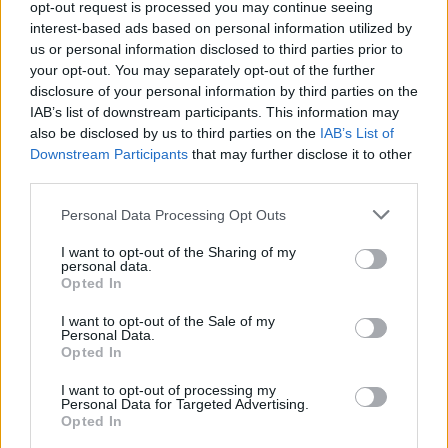
opt-out request is processed you may continue seeing
interest-based ads based on personal information utilized by
us or personal information disclosed to third parties prior to
Ροή ειδήσεων
Δημοφιλή
your opt-out. You may separately opt-out of the further
disclosure of your personal information by third parties on the
IAB’s list of downstream participants. This information may
03:33
also be disclosed by us to third parties on the
IAB’s List of
Το φαρμακείο των διακοπών: Τι να πάρετε μαζί σας
Downstream Participants
that may further disclose it to other
third parties.
02:39
Πρωτεΐνη δεν έχει μόνο το κρέας – Ανακαλύψτε 8
Personal Data Processing Opt Outs
φρούτα με πρωτεΐνη και βάλτε τα στο πιάτο σας
I want to opt-out of the Sharing of my
personal data.
01:40
Opted In
Αυτά τα ζώδια θα ζήσουν τον απόλυτο έρωτα έως το
τέλος του καλοκαιριού
I want to opt-out of the Sale of my
Personal Data.
Opted In
00:35
Ρούχα και αξεσουάρ από την ταινία «The Devil Wears
I want to opt-out of processing my
Prada 2» πωλούνται σε δημοπρασία
Personal Data for Targeted Advertising.
Opted In
23:59