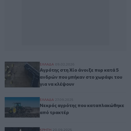
Αγρότης στη Χίο άνοιξε πυρ κατά 5 ανδρώ
ΕΛΛAΔΑ
09.02.2026
Αγρότης στη Χίο άνοιξε πυρ κατά 5
ανδρών που μπήκαν στο χωράφι του
για να κλέψουν
Νεκρός αγρότης που καταπλακώθηκε από
ΕΛΛAΔΑ
27.09.2025
Νεκρός αγρότης που καταπλακώθηκε
από τρακτέρ
Θλίψη σε Ηράκλειο και Μεσαρά για τον 
ΚΡΗΤΗ
20.09.2025