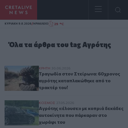
Homepage
/
29 °C
ΚΥΡΙΑΚΗ 9.8.2026
ΗΡΑΚΛΕΙΟ
Όλα τα άρθρα του tag Αγρότης
Τραγωδία στον Στείρωνα: 60χρονος αγρό
ΚΡΗΤΗ
30.06.2026
Τραγωδία στον Στείρωνα: 60χρονος
αγρότης καταπλακώθηκε από το
τρακτέρ του!
Aγρότης «έλουσε» με κοπριά δεκάδες αυ
ΚΟΣΜΟΣ
27.05.2026
Aγρότης «έλουσε» με κοπριά δεκάδες
αυτοκίνητα που πάρκαραν στο
χωράφι του