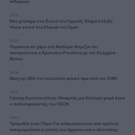
influencer
22:32
Νέο χτύπημα στα Στενά του Ορμούζ: Βλήμα έπληξε
πλοίο κοντά στο Khasab του Ομάν
22:27
Παράνοια σε γάμο στη Μαδέρα: Νόμιζαν ότι
παντρεύονται ο Κριστιάνο Ρονάλντο με την Χεορχίνα -
Βίντεο
22:14
Nίκη της ΑΕΚ στο τελευταίο φιλικό πριν από τον ΟΦΗ
22:11
Γιάννης Κωνσταντέλιας: Μπαμπάς για δεύτερη φορά έγινε
ο ποδοσφαιριστής του ΠΑΟΚ
22:03
Τραγωδία στην Πάρο: Για ανθρωποκτονία από αμέλεια
κατηγορούνται οι γονείς του 4χρονου και ο ιδιοκτήτης