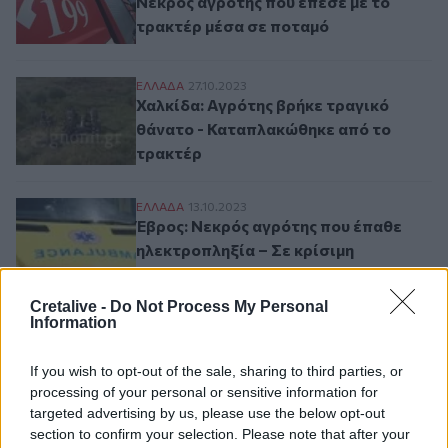
Νεκρός αγρότης που έπεσε με το
τρακτέρ μέσα σε ποταμό
Χαλκίδα: Αγρότης βρήκε τραγικό θάνατο
ΕΛΛAΔΑ
27.10.2023
Χαλκίδα: Αγρότης βρήκε τραγικό
θάνατο - Καταπλακώθηκε από το
τρακτέρ
Έβρος: Νεκρός αγρότης που έπαθε ηλεκτρ
ΕΛΛAΔΑ
13.10.2023
Έβρος: Νεκρός αγρότης που έπαθε
ηλεκτροπληξία – Σε κρίσιμη
κατάσταση νεαρός που πήγε να τον
σώσει
Cretalive -
Do Not Process My Personal
Information
If you wish to opt-out of the sale, sharing to third parties, or
Σελιδοποίηση
Current page
1
Προηγούμενη σελίδα
Next page
processing of your personal or sensitive information for
targeted advertising by us, please use the below opt-out
section to confirm your selection. Please note that after your