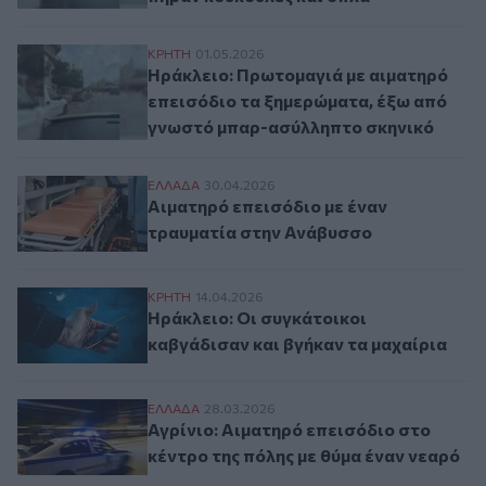
Ηράκλειο: Πρωτομαγιά με αιματηρό επει
ΚΡΗΤΗ
01.05.2026
Ηράκλειο: Πρωτομαγιά με αιματηρό
επεισόδιο τα ξημερώματα, έξω από
γνωστό μπαρ-ασύλληπτο σκηνικό
Αιματηρό επεισόδιο με έναν τραυματία σ
ΕΛΛAΔΑ
30.04.2026
Αιματηρό επεισόδιο με έναν
τραυματία στην Ανάβυσσο
Ηράκλειο: Οι συγκάτοικοι καβγάδισαν κα
ΚΡΗΤΗ
14.04.2026
Ηράκλειο: Οι συγκάτοικοι
καβγάδισαν και βγήκαν τα μαχαίρια
Αγρίνιο: Αιματηρό επεισόδιο στο κέντρο 
ΕΛΛAΔΑ
28.03.2026
Αγρίνιο: Αιματηρό επεισόδιο στο
κέντρο της πόλης με θύμα έναν νεαρό