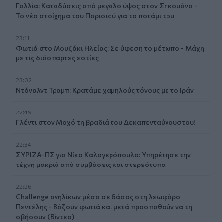
Γαλλία: Καταδύσεις από μεγάλο ύψος στον Σηκουάνα -
Το νέο στοίχημα του Παρισιού για το ποτάμι του
23:11
Φωτιά στο Μουζάκι Ηλείας: Σε ύφεση το μέτωπο - Μάχη
με τις διάσπαρτες εστίες
23:02
Ντόναλντ Τραμπ: Κρατάμε χαμηλούς τόνους με το Ιράν
22:49
Γλέντι στον Μοχό τη βραδιά του Δεκαπενταύγουστου!
22:34
ΣΥΡΙΖΑ-ΠΣ για Νίκο Καλογερόπουλο: Υπηρέτησε την
τέχνη μακριά από συμβάσεις και στερεότυπα
22:26
Challenge ανηλίκων μέσα σε δάσος στη λεωφόρο
Πεντέλης - Βάζουν φωτιά και μετά προσπαθούν να τη
σβήσουν (Βίντεο)