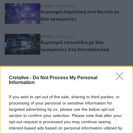
Αιματηρή συμπλοκή στο Μενίδι με δύο τρ
ΕΛΛAΔΑ
20.04.2025
Αιματηρή συμπλοκή στο Μενίδι με
δύο τραυματίες
Αιματηρό επεισόδιο με δύο τραυματίες σ
ΕΛΛAΔΑ
11.03.2025
Αιματηρό επεισόδιο με δύο
τραυματίες στη Θεσσαλονίκη
Σελιδοποίηση
Current page
1
Προηγούμενη σελίδα
Next page
Cretalive -
Do Not Process My Personal
Information
If you wish to opt-out of the sale, sharing to third parties, or
processing of your personal or sensitive information for
targeted advertising by us, please use the below opt-out
Ροή ειδήσεων
Δημοφιλή
section to confirm your selection. Please note that after your
opt-out request is processed you may continue seeing
interest-based ads based on personal information utilized by
05:05