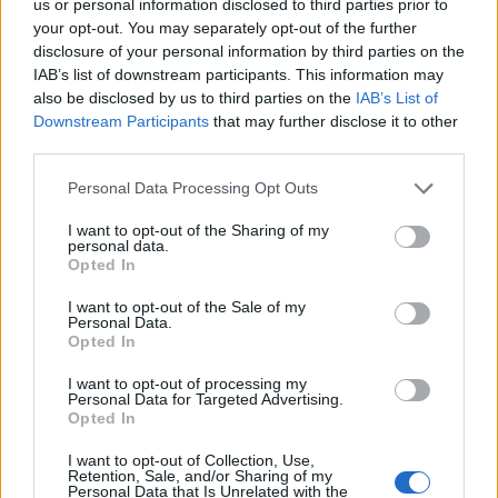
us or personal information disclosed to third parties prior to
Ούτε ξύδι ούτε μαγειρική σόδα: Το προϊόν του μπάνιου
your opt-out. You may separately opt-out of the further
που θα σας βοηθήσει να διώξετε τα μυρμήγκια
disclosure of your personal information by third parties on the
IAB’s list of downstream participants. This information may
04:43
also be disclosed by us to third parties on the
IAB’s List of
Ο αέρας στα σακουλάκια με τα τσιπς δεν είναι αέρας
Downstream Participants
that may further disclose it to other
third parties.
03:17
Οι ειδικοί συμφωνούν: «Ο καλύτερος τρόπος για να
Personal Data Processing Opt Outs
κρατήσετε τους αρουραίους μακριά από τον κήπο σας
είναι αυτά τα τρία φυτά»
I want to opt-out of the Sharing of my
personal data.
Opted In
02:09
Αδύναμα χέρια και θολή όραση: Πώς η τεχνολογία μπορεί
I want to opt-out of the Sale of my
να επηρεάσει τη φυσική κατάσταση
Personal Data.
Opted In
01:19
I want to opt-out of processing my
Δέκα φράσεις για να χωρίσεις χωρίς κακίες και δράματα
Personal Data for Targeted Advertising.
Opted In
00:14
I want to opt-out of Collection, Use,
Κράμπες: Τι τις προκαλεί και τι να κάνουμε όταν αρχίσουν
Retention, Sale, and/or Sharing of my
οι ενοχλήσεις
Personal Data that Is Unrelated with the