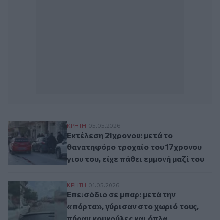
Εκτέλεση 21χρονου: μετά το θανατηφόρο τ
ΚΡΗΤΗ
05.05.2026
Εκτέλεση 21χρονου: μετά το
θανατηφόρο τροχαίο του 17χρονου
γιου του, είχε πάθει εμμονή μαζί του
Επεισόδιο σε μπαρ: μετά την «πόρτα», γύ
ΚΡΗΤΗ
01.05.2026
Επεισόδιο σε μπαρ: μετά την
«πόρτα», γύρισαν στο χωριό τους,
πήραν κουκούλες και όπλα