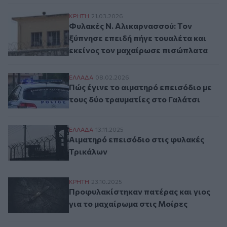
Φυλακές Ν. Αλικαρνασσού: Τον ξύπνησε ε
ΚΡΗΤΗ
21.03.2026
Φυλακές Ν. Αλικαρνασσού: Τον
ξύπνησε επειδή πήγε τουαλέτα και
εκείνος τον μαχαίρωσε πισώπλατα
Πώς έγινε το αιματηρό επεισόδιο με τους
ΕΛΛAΔΑ
08.02.2026
Πώς έγινε το αιματηρό επεισόδιο με
τους δύο τραυματίες στο Γαλάτσι
Αιματηρό επεισόδιο στις φυλακές Τρικάλ
ΕΛΛAΔΑ
13.11.2025
Αιματηρό επεισόδιο στις φυλακές
Τρικάλων
Προφυλακίστηκαν πατέρας και γιος για τ
ΚΡΗΤΗ
23.10.2025
Προφυλακίστηκαν πατέρας και γιος
για το μαχαίρωμα στις Μοίρες