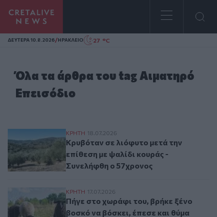
Homepage
/
27 °C
ΔΕΥΤΕΡΑ 10.8.2026
ΗΡΑΚΛΕΙΟ
Όλα τα άρθρα του tag Αιματηρό
Επεισόδιο
Κρυβόταν σε λιόφυτο μετά την επίθεση με
ΚΡΗΤΗ
18.07.2026
Κρυβόταν σε λιόφυτο μετά την
επίθεση με ψαλίδι κουράς -
Συνελήφθη ο 57χρονος
Πήγε στο χωράφι του, βρήκε ξένο βοσκό να
ΚΡΗΤΗ
17.07.2026
Πήγε στο χωράφι του, βρήκε ξένο
βοσκό να βόσκει, έπεσε και θύμα