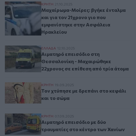
Μαχαίρωμα-Μοίρες: βγήκε ένταλμα και γι
ΚΡΗΤΗ
21.10.2025
Μαχαίρωμα-Μοίρες: βγήκε ένταλμα
και για τον 21χρονο γιο που
εμφανίστηκε στην Ασφάλεια
Ηρακλείου
Αιματηρό επεισόδιο στη Θεσσαλονίκη - Μ
ΕΛΛAΔΑ
12.10.2025
Αιματηρό επεισόδιο στη
Θεσσαλονίκη - Μαχαιρώθηκε
22χρονος σε επίθεση από τρία άτομα
Τον χτύπησε με δρεπάνι στο κεφάλι και τ
ΚΡΗΤΗ
19.09.2025
Τον χτύπησε με δρεπάνι στο κεφάλι
και το σώμα
Αιματηρό επεισόδιο με δύο τραυματίες στ
ΚΡΗΤΗ
07.09.2025
Αιματηρό επεισόδιο με δύο
τραυματίες στο κέντρο των Χανίων