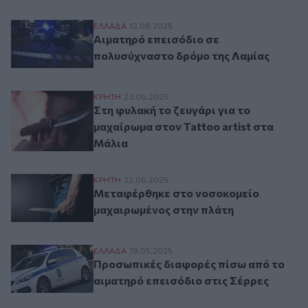
Αιματηρό επεισόδιο σε πολυσύχναστο δρ
ΕΛΛAΔΑ
12.08.2025
Αιματηρό επεισόδιο σε
πολυσύχναστο δρόμο της Λαμίας
Στη φυλακή το ζευγάρι για το μαχαίρωμα σ
ΚΡΗΤΗ
23.06.2025
Στη φυλακή το ζευγάρι για το
μαχαίρωμα στον Tattoo artist στα
Μάλια
Μεταφέρθηκε στο νοσοκομείο μαχαιρωμέ
ΚΡΗΤΗ
22.06.2025
Μεταφέρθηκε στο νοσοκομείο
μαχαιρωμένος στην πλάτη
Προσωπικές διαφορές πίσω από το αιματη
ΕΛΛAΔΑ
19.05.2025
Προσωπικές διαφορές πίσω από το
αιματηρό επεισόδιο στις Σέρρες