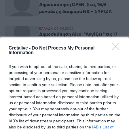
Δημοσκόπηση OPEN: Στις 16,9
μονάδες η διαφορά ΝΔ – ΣΥΡΙΖΑ
Δημοσκόπηση Alco: "Αγγίζει" τις 17 μονά
ΕΛΛAΔΑ
09.06.2020
Δημοσκόπηση Alco: "Αγγίζει" τις 17
μονάδες η διαφορά ΝΔ - ΣΥΡΙΖΑ
Cretalive -
Do Not Process My Personal
Information
Σελιδοποίηση
If you wish to opt-out of the sale, sharing to third parties, or
Current page
1
Προηγούμενη σελίδα
Next page
processing of your personal or sensitive information for
targeted advertising by us, please use the below opt-out
section to confirm your selection. Please note that after your
opt-out request is processed you may continue seeing
interest-based ads based on personal information utilized by
Ροή ειδήσεων
Δημοφιλή
us or personal information disclosed to third parties prior to
your opt-out. You may separately opt-out of the further
disclosure of your personal information by third parties on the
18:05
IAB’s list of downstream participants. This information may
ΟΦΗ: Σπουδαία επένδυση με τον Κωνσταντίνο
also be disclosed by us to third parties on the
IAB’s List of