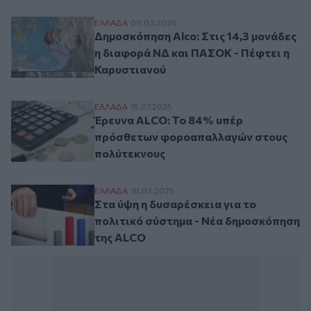
Δημοσκόπηση Alco: Στις 14,3 μονάδες η 
ΕΛΛAΔΑ
09.03.2026
Δημοσκόπηση Alco: Στις 14,3 μονάδες
η διαφορά ΝΔ και ΠΑΣΟΚ - Πέφτει η
Καρυστιανού
Έρευνα ALCO: Το 84% υπέρ πρόσθετων 
ΕΛΛAΔΑ
15.07.2025
Έρευνα ALCO: Το 84% υπέρ
πρόσθετων φοροαπαλλαγών στους
πολύτεκνους
Στα ύψη η δυσαρέσκεια για το πολιτικό 
ΕΛΛAΔΑ
18.03.2025
Στα ύψη η δυσαρέσκεια για το
πολιτικό σύστημα - Νέα δημοσκόπηση
της ALCO