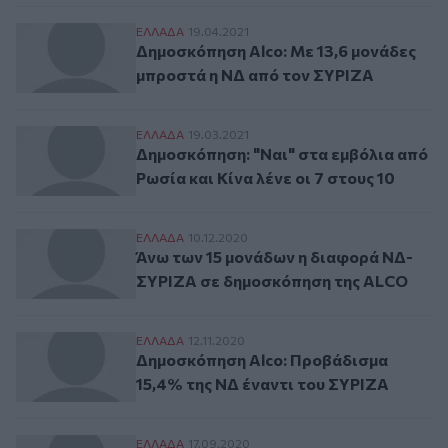
Δημοσκόπηση Alco: Με 13,6 μονάδες μπρ
ΕΛΛAΔΑ
19.04.2021
Δημοσκόπηση Alco: Με 13,6 μονάδες
μπροστά η ΝΔ από τον ΣΥΡΙΖΑ
Δημοσκόπηση: "Ναι" στα εμβόλια από Ρωσία
ΕΛΛAΔΑ
19.03.2021
Δημοσκόπηση: "Ναι" στα εμβόλια από
Ρωσία και Κίνα λένε οι 7 στους 10
Άνω των 15 μονάδων η διαφορά ΝΔ-ΣΥΡΙ
ΕΛΛAΔΑ
10.12.2020
Άνω των 15 μονάδων η διαφορά ΝΔ-
ΣΥΡΙΖΑ σε δημοσκόπηση της ALCO
Δημοσκόπηση Alco: Προβάδισμα 15,4% τη
ΕΛΛAΔΑ
12.11.2020
Δημοσκόπηση Alco: Προβάδισμα
15,4% της ΝΔ έναντι του ΣΥΡΙΖΑ
Δημοσκόπηση OPEN: Στις 16,9 μονάδες η
ΕΛΛAΔΑ
17.09.2020