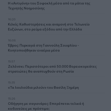
Η «Αντιγόνη» του Σοφοκλή μέσα από τα μάτια της
Τεχνητής Νοημοσύνης
16:20
Κιλκίς: Καθυστερήσεις και αναμονή στο Τελωνείο
Ευζώνων, στο ρεύμα εξόδου από την Ελλάδα
16:06
Έβρος: Πυρκαγιά στη Γιαννούλη Σουφλίου -
Κινητοποιήθηκαν εναέρια μέσα
15:57
Ζελένσκι: Περισσότεροι από 50.000 Βορειοκορεάτες
στρατιώτες θα αναπτυχθούν στη Ρωσία
15:35
«Τα λουλούδια μιλούν» του Βασίλη Ξημέρη
15:26
Οδήγηση με σαγιονάρες: Επιτρέπεται τελικά ή
κινδυνεύεις με πρόστιμο;