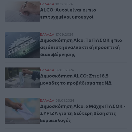
ALCO: Αυτοί είναι οι πιο επιτυχημένοι υπ
ΕΛΛAΔΑ
10.12.2024
ALCO: Αυτοί είναι οι πιο
επιτυχημένοι υπουργοί
Δημοσκόπηση Alco: Το ΠΑΣΟΚ η πιο αξιό
ΕΛΛAΔΑ
17.09.2024
Δημοσκόπηση Alco: Το ΠΑΣΟΚ η πιο
αξιόπιστη εναλλακτική προοπτική
διακυβέρνησης
Δημοσκόπηση ALCO: Στις 16,5 μονάδες τ
ΕΛΛAΔΑ
07.03.2024
Δημοσκόπηση ALCO: Στις 16,5
μονάδες το προβάδισμα της ΝΔ
Δημοσκόπηση Alco: «Μάχη» ΠΑΣΟΚ - ΣΥΡΙ
ΕΛΛAΔΑ
08.01.2024
Δημοσκόπηση Alco: «Μάχη» ΠΑΣΟΚ -
ΣΥΡΙΖΑ για τη δεύτερη θέση στις
Ευρωεκλογές