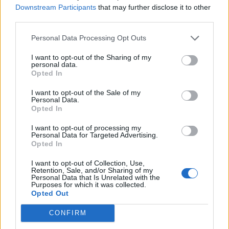
Παπαδάκη
Downstream Participants
that may further disclose it to other
third parties.
18:00
Εύβοια: Ιερέας έσωσε 78χρονη από πνιγμό
Personal Data Processing Opt Outs
I want to opt-out of the Sharing of my
17:50
personal data.
Οι «δικαιότεροι φόροι… για τους ισχυρούς» του Αλέξη
Opted In
Τσίπρα, τι ακριβώς σημαίνουν ;
I want to opt-out of the Sale of my
Personal Data.
17:47
Opted In
Παρέμβαση εισαγγελέα για το ελικόπτερο που
προσγειώθηκε δίπλα σε λουόμενους στη Μήλο
I want to opt-out of processing my
Personal Data for Targeted Advertising.
Opted In
17:42
Κρίσιμες ελλείψεις αίματος - Έκκληση της ΕΟΘΑ για
I want to opt-out of Collection, Use,
αιμοδοσία
Retention, Sale, and/or Sharing of my
Personal Data that Is Unrelated with the
Purposes for which it was collected.
17:34
Opted Out
Κοντογεώργης: «Η φετινή ΔΕΘ είναι προεκλογική, αλλά
δεν είναι παροχολογική»
CONFIRM