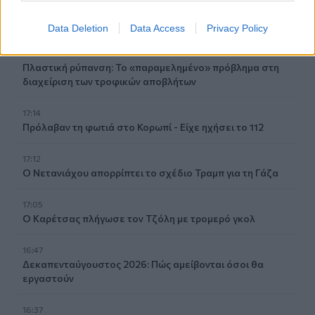
17:33
Μεγάλη φωτιά στο Μουζάκι Ηλείας
Data Deletion
Data Access
Privacy Policy
17:20
Πλαστική ρύπανση: Το «παραμελημένο» πρόβλημα στη
διαχείριση των τροφικών αποβλήτων
17:14
Πρόλαβαν τη φωτιά στο Κορωπί - Είχε ηχήσει το 112
17:12
Ο Νετανιάχου απορρίπτει το σχέδιο Τραμπ για τη Γάζα
17:05
Ο Καρέτσας πλήγωσε τον Τζόλη με τρομερό γκολ
16:47
Δεκαπενταύγουστος 2026: Πώς αμείβονται όσοι θα
εργαστούν
16:37