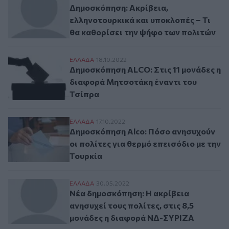
Δημοσκόπηση: Ακρίβεια,
ελληνοτουρκικά και υποκλοπές – Τι
θα καθορίσει την ψήφο των πολιτών
Δημοσκόπηση ALCO: Στις 11 μονάδες η δι
ΕΛΛAΔΑ
18.10.2022
Δημοσκόπηση ALCO: Στις 11 μονάδες η
διαφορά Μητσοτάκη έναντι του
Τσίπρα
Δημοσκόπηση Alco: Πόσο ανησυχούν οι πολ
ΕΛΛAΔΑ
17.10.2022
Δημοσκόπηση Alco: Πόσο ανησυχούν
οι πολίτες για θερμό επεισόδιο με την
Τουρκία
Νέα δημοσκόπηση: Η ακρίβεια ανησυχεί τ
ΕΛΛAΔΑ
30.05.2022
Νέα δημοσκόπηση: Η ακρίβεια
ανησυχεί τους πολίτες, στις 8,5
μονάδες η διαφορά ΝΔ-ΣΥΡΙΖΑ