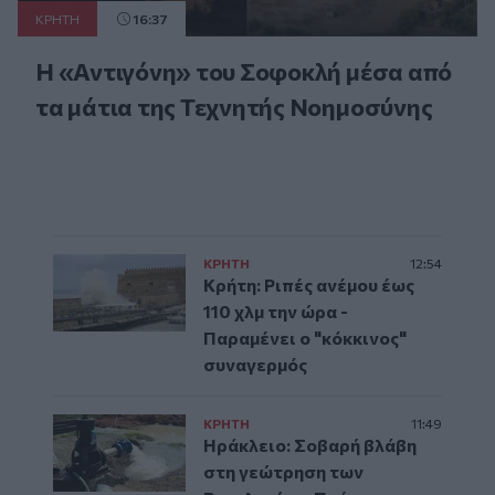
ΚΡΗΤΗ
16:37
Η «Αντιγόνη» του Σοφοκλή μέσα από
τα μάτια της Τεχνητής Νοημοσύνης
ΚΡΗΤΗ
12:54
Κρήτη: Ριπές ανέμου έως
110 χλμ την ώρα -
Παραμένει ο "κόκκινος"
συναγερμός
ΚΡΗΤΗ
11:49
Ηράκλειο: Σοβαρή βλάβη
στη γεώτρηση των