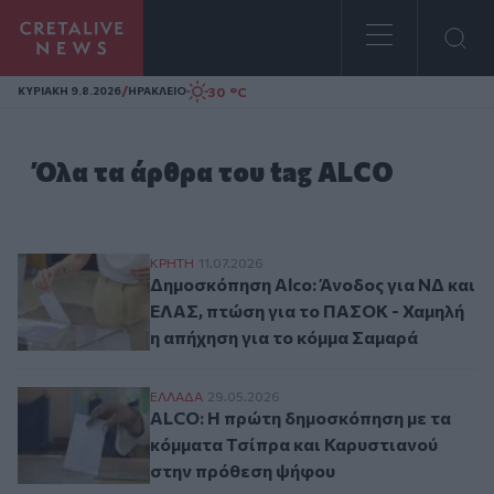
Homepage
/
30 °C
ΚΥΡΙΑΚΗ 9.8.2026
ΗΡΑΚΛΕΙΟ
Όλα τα άρθρα του tag ALCO
Δημοσκόπηση Alco: Άνοδος για ΝΔ και ΕΛ
ΚΡΗΤΗ
11.07.2026
Δημοσκόπηση Alco: Άνοδος για ΝΔ και
ΕΛΑΣ, πτώση για το ΠΑΣΟΚ - Χαμηλή
η απήχηση για το κόμμα Σαμαρά
ALCO: Η πρώτη δημοσκόπηση με τα κόμμα
ΕΛΛAΔΑ
29.05.2026
ALCO: Η πρώτη δημοσκόπηση με τα
κόμματα Τσίπρα και Καρυστιανού
στην πρόθεση ψήφου