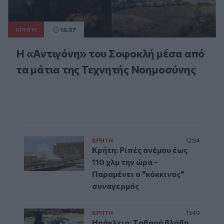
ΚΡΗΤΗ
16:37
Η «Αντιγόνη» του Σοφοκλή μέσα από
τα μάτια της Τεχνητής Νοημοσύνης
ΚΡΗΤΗ
12:54
Κρήτη: Ριπές ανέμου έως
110 χλμ την ώρα -
Παραμένει ο "κόκκινος"
συναγερμός
ΚΡΗΤΗ
11:49
Ηράκλειο: Σοβαρή βλάβη