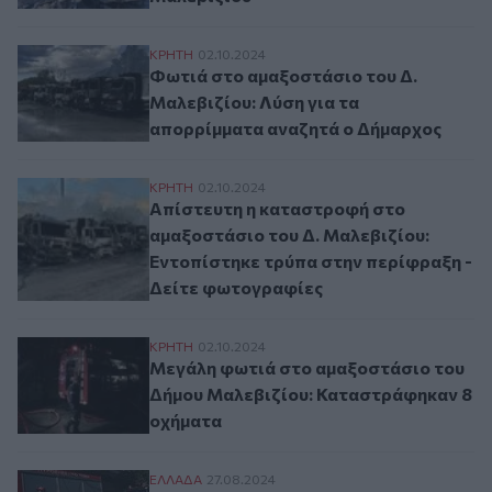
Φωτιά στο αμαξοστάσιο του Δ. Μαλεβιζίο
ΚΡΗΤΗ
02.10.2024
Φωτιά στο αμαξοστάσιο του Δ.
Μαλεβιζίου: Λύση για τα
απορρίμματα αναζητά ο Δήμαρχος
Απίστευτη η καταστροφή στο αμαξοστάσιο
ΚΡΗΤΗ
02.10.2024
Απίστευτη η καταστροφή στο
αμαξοστάσιο του Δ. Μαλεβιζίου:
Εντοπίστηκε τρύπα στην περίφραξη -
Δείτε φωτογραφίες
Μεγάλη φωτιά στο αμαξοστάσιο του Δήμ
ΚΡΗΤΗ
02.10.2024
Μεγάλη φωτιά στο αμαξοστάσιο του
Δήμου Μαλεβιζίου: Καταστράφηκαν 8
οχήματα
Υπό μερικό έλεγχο η πυρκαγιά σε αμαξο
ΕΛΛAΔΑ
27.08.2024