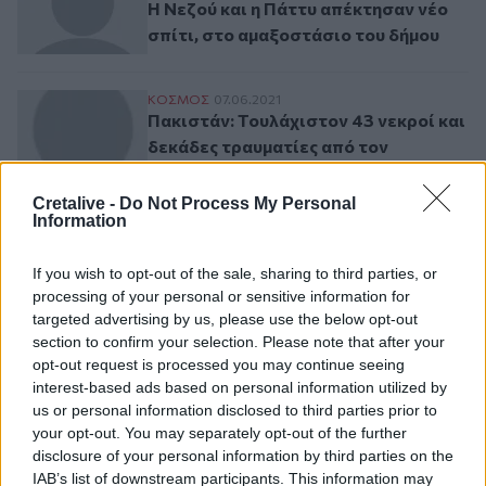
Η Νεζού και η Πάττυ απέκτησαν νέο
σπίτι, στο αμαξοστάσιο του δήμου
Πακιστάν: Τουλάχιστον 43 νεκροί και δε
ΚΟΣΜΟΣ
07.06.2021
Πακιστάν: Τουλάχιστον 43 νεκροί και
δεκάδες τραυματίες από τον
εκτροχιασμό και τη σύγκρουση δύο
τρένων
Cretalive -
Do Not Process My Personal
Information
Στο αμαξοστάσιο του ΟΣΥ ο Κυριάκος Μ
ΕΛΛAΔΑ
09.04.2021
If you wish to opt-out of the sale, sharing to third parties, or
Στο αμαξοστάσιο του ΟΣΥ ο Κυριάκος
processing of your personal or sensitive information for
Μητσοτάκης
targeted advertising by us, please use the below opt-out
section to confirm your selection. Please note that after your
opt-out request is processed you may continue seeing
interest-based ads based on personal information utilized by
Ροή ειδήσεων
Δημοφιλή
us or personal information disclosed to third parties prior to
your opt-out. You may separately opt-out of the further
disclosure of your personal information by third parties on the
17:50
IAB’s list of downstream participants. This information may