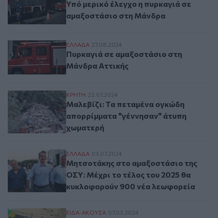
Υπό μερικό έλεγχο η πυρκαγιά σε
αμαξοστάσιο στη Μάνδρα
Πυρκαγιά σε αμαξοστάσιο στη Μάνδρα Ατ
ΕΛΛAΔΑ
27.08.2024
Πυρκαγιά σε αμαξοστάσιο στη
Μάνδρα Αττικής
Μαλεβίζι: Τα πεταμένα ογκώδη απορρίμμ
ΚΡΗΤΗ
22.07.2024
Μαλεβίζι: Τα πεταμένα ογκώδη
απορρίμματα "γέννησαν" άτυπη
χωματερή
Μητσοτάκης στο αμαξοστάσιο της ΟΣΥ: Μ
ΕΛΛAΔΑ
03.07.2024
Μητσοτάκης στο αμαξοστάσιο της
ΟΣΥ: Μέχρι το τέλος του 2025 θα
κυκλοφορούν 900 νέα λεωφορεία
Τσικνοπέμπτη στο αμαξοστάσιο του Δήμο
ΕΙΔΑ-ΑΚΟΥΣΑ
07.03.2024