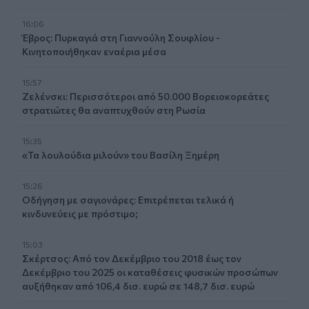
16:06
Έβρος: Πυρκαγιά στη Γιαννούλη Σουφλίου -
Κινητοποιήθηκαν εναέρια μέσα
15:57
Ζελένσκι: Περισσότεροι από 50.000 Βορειοκορεάτες
στρατιώτες θα αναπτυχθούν στη Ρωσία
15:35
«Τα λουλούδια μιλούν» του Βασίλη Ξημέρη
15:26
Οδήγηση με σαγιονάρες: Επιτρέπεται τελικά ή
κινδυνεύεις με πρόστιμο;
15:03
Σκέρτσος: Από τον Δεκέμβριο του 2018 έως τον
Δεκέμβριο του 2025 οι καταθέσεις φυσικών προσώπων
αυξήθηκαν από 106,4 δισ. ευρώ σε 148,7 δισ. ευρώ