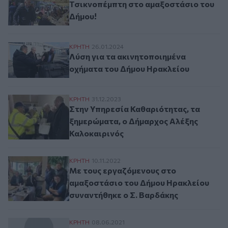
Τσικνοπέμπτη στο αμαξοστάσιο του
Δήμου!
Λύση για τα ακινητοποιημένα οχήματα το
ΚΡΗΤΗ
26.01.2024
Λύση για τα ακινητοποιημένα
οχήματα του Δήμου Ηρακλείου
Στην Υπηρεσία Καθαριότητας, τα ξημερώμ
ΚΡΗΤΗ
31.12.2023
Στην Υπηρεσία Καθαριότητας, τα
ξημερώματα, ο Δήμαρχος Αλέξης
Καλοκαιρινός
Με τους εργαζόμενους στο αμαξοστάσιο 
ΚΡΗΤΗ
10.11.2022
Με τους εργαζόμενους στο
αμαξοστάσιο του Δήμου Ηρακλείου
συναντήθηκε ο Σ. Βαρδάκης
Η Νεζού και η Πάττυ απέκτησαν νέο σπίτι
ΚΡΗΤΗ
08.06.2021