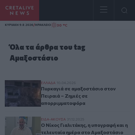
Homepage
/
30 °C
ΚΥΡΙΑΚΗ 9.8.2026
ΗΡΑΚΛΕΙΟ
Όλα τα άρθρα του tag
Αμαξοστάσιο
Πυρκαγιά σε αμαξοστάσιο στον Πειραιά 
ΕΛΛAΔΑ
10.04.2026
Πυρκαγιά σε αμαξοστάσιο στον
Πειραιά – Ζημιές σε
απορριμματοφόρα
Ο Νίκος Γιαλιτάκης, η υπογραφή και η τε
ΕΙΔΑ-ΑΚΟΥΣΑ
31.12.2025
Ο Νίκος Γιαλιτάκης, η υπογραφή και η
τελευταία ημέρα στο Αμαξοστάσιο