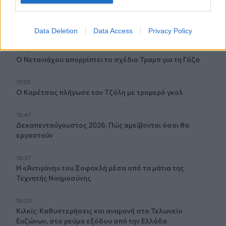
17:14
Πρόλαβαν τη φωτιά στο Κορωπί - Είχε ηχήσει το 112
Data Deletion
Data Access
Privacy Policy
17:12
Ο Νετανιάχου απορρίπτει το σχέδιο Τραμπ για τη Γάζα
17:05
Ο Καρέτσας πλήγωσε τον Τζόλη με τρομερό γκολ
16:47
Δεκαπενταύγουστος 2026: Πώς αμείβονται όσοι θα
εργαστούν
16:37
Η «Αντιγόνη» του Σοφοκλή μέσα από τα μάτια της
Τεχνητής Νοημοσύνης
16:20
Κιλκίς: Καθυστερήσεις και αναμονή στο Τελωνείο
Ευζώνων, στο ρεύμα εξόδου από την Ελλάδα