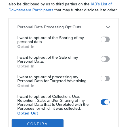
Οι «δικαιότεροι φόροι… για τους ισχυρούς» του Αλέξη
also be disclosed by us to third parties on the
IAB’s List of
Τσίπρα, τι ακριβώς σημαίνουν ;
Downstream Participants
that may further disclose it to other
third parties.
17:47
Παρέμβαση εισαγγελέα για το ελικόπτερο που
Personal Data Processing Opt Outs
προσγειώθηκε δίπλα σε λουόμενους στη Μήλο
I want to opt-out of the Sharing of my
personal data.
17:42
Opted In
Κρίσιμες ελλείψεις αίματος - Έκκληση της ΕΟΘΑ για
αιμοδοσία
I want to opt-out of the Sale of my
Personal Data.
Opted In
17:34
Κοντογεώργης: «Η φετινή ΔΕΘ είναι προεκλογική, αλλά
I want to opt-out of processing my
Personal Data for Targeted Advertising.
δεν είναι παροχολογική»
Opted In
17:33
I want to opt-out of Collection, Use,
Μεγάλη φωτιά στο Μουζάκι Ηλείας
Retention, Sale, and/or Sharing of my
Personal Data that Is Unrelated with the
Purposes for which it was collected.
17:20
Opted Out
Πλαστική ρύπανση: Το «παραμελημένο» πρόβλημα στη
διαχείριση των τροφικών αποβλήτων
CONFIRM