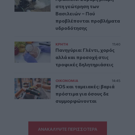
στη γεώτρηση των
Βασιλειών – Πού
προβλέπονται προβλήματα
υδροδότησης
ΚΡΗΤΗ
11:40
Πανηγύρια: Γλέντι, χορός
αλλά και προσοχή στις
τροφικές δηλητηριάσεις
ΟΙΚΟΝΟΜΙΑ
14:45
POS και ταμειακές: βαριά
πρόστιμα για όσους δε
συμμορφώνονται
ΑΝΑΚΑΛΥΨΤΕ ΠΕΡΙΣΣΟΤΕΡΑ