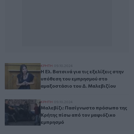
Η Ελ. Βατσινά για τις εξελίξεις στην υπ
ΚΡΗΤΗ
09.10.2024
Η Ελ. Βατσινά για τις εξελίξεις στην
υπόθεση του εμπρησμού στο
αμαξοστάσιο του Δ. Μαλεβιζίου
Μαλεβίζι: Πασίγνωστο πρόσωπο της Κρήτ
ΚΡΗΤΗ
09.10.2024
Μαλεβίζι: Πασίγνωστο πρόσωπο της
Κρήτης πίσω από τον μαφιόζικο
εμπρησμό