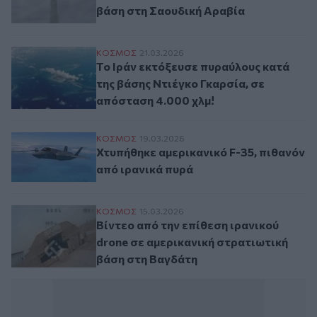
βάση στη Σαουδική Αραβία
Το Ιράν εκτόξευσε πυραύλους κατά της βά
ΚΟΣΜΟΣ
21.03.2026
Το Ιράν εκτόξευσε πυραύλους κατά
της βάσης Ντιέγκο Γκαρσία, σε
απόσταση 4.000 χλμ!
Χτυπήθηκε αμερικανικό F-35, πιθανόν από
ΚΟΣΜΟΣ
19.03.2026
Χτυπήθηκε αμερικανικό F-35, πιθανόν
από ιρανικά πυρά
Βίντεο από την επίθεση ιρανικού drone σ
ΚΟΣΜΟΣ
15.03.2026
Βίντεο από την επίθεση ιρανικού
drone σε αμερικανική στρατιωτική
βάση στη Βαγδάτη