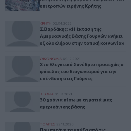
επιτροπών ειρήνης Κρήτης
Σ.Βαρδάκης: «Η έκταση της Αμερικανικής
ΚΡΗΤΗ
02.04.2022
Σ.Βαρδάκης: «Η έκταση της
Αμερικανικής Βάσης Γουρνών ανήκει
εξ ολοκλήρου στην τοπική κοινωνία»
Στο Ελεγκτικό Συνέδριο προσεχώς ο φάκε
ΟΙΚΟΝΟΜΙΑ
09.12.2021
Στο Ελεγκτικό Συνέδριο προσεχώς ο
φάκελος του διαγωνισμού για την
επένδυση στις Γούρνες
30 χρόνια πίσω με τη ματιά μιας αμερικάν
ΙΣΤΟΡΙΑ
01.01.2021
30 χρόνια πίσω με τη ματιά μιας
αμερικάνικης βάσης
Που πετάνε τα μπάζα από τις περιοχές πο
ΠΟΛΙΤΕΣ
22.11.2020
Που πετάνε τα μπάζα από τις