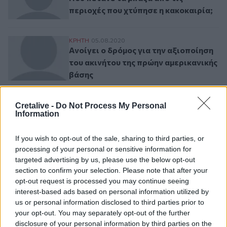
περιοχές που χτύπησε η κακοκαιρία;
Ανοίγει ο δρόμος για την αξιοποίηση του
ΚΡΗΤΗ
05.08.2020
Ανοίγει ο δρόμος για την αξιοποίηση
του ακινήτου της πρώην αμερικανικής
βάσης
«Πυρετωδώς» ετοιμάζεται το ΤΑΙΠΕΔ για τ
ΟΙΚΟΝΟΜΙΑ
09.06.2020
Cretalive -
Do Not Process My Personal
«Πυρετωδώς» ετοιμάζεται το
Information
ΤΑΙΠΕΔ για το "φιλέτο" στις Γούρνες
If you wish to opt-out of the sale, sharing to third parties, or
processing of your personal or sensitive information for
targeted advertising by us, please use the below opt-out
Σελιδοποίηση
Current page
1
section to confirm your selection. Please note that after your
Προηγούμενη σελίδα
Next page
opt-out request is processed you may continue seeing
interest-based ads based on personal information utilized by
us or personal information disclosed to third parties prior to
your opt-out. You may separately opt-out of the further
disclosure of your personal information by third parties on the