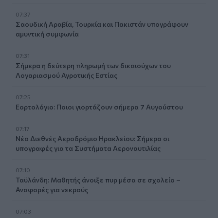
07:37
Σαουδική Αραβία, Τουρκία και Πακιστάν υπογράφουν
αμυντική συμφωνία
07:31
Σήμερα η δεύτερη πληρωμή των δικαιούχων του
Λογαριασμού Αγροτικής Εστίας
07:25
Εορτολόγιο: Ποιοι γιορτάζουν σήμερα 7 Αυγούστου
07:17
Νέο Διεθνές Αεροδρόμιο Ηρακλείου: Σήμερα οι
υπογραφές για τα Συστήματα Αεροναυτιλίας
07:10
Ταϋλάνδη: Μαθητής άνοιξε πυρ μέσα σε σχολείο –
Αναφορές για νεκρούς
07:03