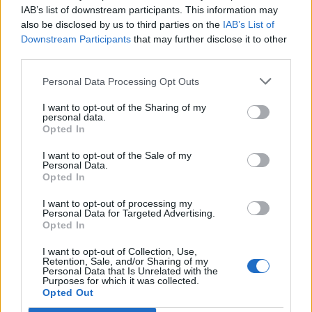
Ροή ειδήσεων
Δημοφιλή
IAB’s list of downstream participants. This information may
also be disclosed by us to third parties on the
IAB’s List of
Downstream Participants
that may further disclose it to other
08:50
third parties.
Αίγιο: Νεκρός 52χρονος οδηγός λεωφορείου, υπέστη
καρδιακό επεισόδιο στο τιμόνι
Personal Data Processing Opt Outs
I want to opt-out of the Sharing of my
08:41
personal data.
Σίντνεϊ Τάουλ: Πέθανε σε ηλικία 26 ετών η σταρ του
Opted In
TikTok
I want to opt-out of the Sale of my
Personal Data.
08:34
Opted In
«Καμίνι» τις επόμενες ημέρες η Κρήτη και μελτέμια έως 8
μποφόρ
I want to opt-out of processing my
Personal Data for Targeted Advertising.
Opted In
08:30
Via Pastarella: Η καρμπονάρα που κλέβει την παράσταση
I want to opt-out of Collection, Use,
(βίντεο)
Retention, Sale, and/or Sharing of my
Personal Data that Is Unrelated with the
Purposes for which it was collected.
08:22
Opted Out
Φωτιά σε εγκαταλελειμμένο κτίριο στο Μοσχάτο