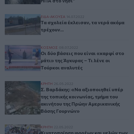
ΗΠΑ στο νησί"
Τα σχολεία έκλεισαν, τα νερά ακόμα τρέχο
ΕΙΔΑ-ΑΚΟΥΣΑ
14.07.2022
Τα σχολεία έκλεισαν, τα νερά ακόμα
τρέχουν...
Οι δύο βάσεις που είναι «καρφί στο μάτι» 
ΚΟΣΜΟΣ
08.07.2022
Οι δύο βάσεις που είναι «καρφί στο
μάτι» της Άγκυρας – Τι λένε οι
Τούρκοι αναλυτές
Σ. Βαρδάκης: «Να αξιοποιηθεί υπέρ της τ
ΚΡΗΤΗ
26.05.2022
Σ. Βαρδάκης: «Να αξιοποιηθεί υπέρ
της τοπικής κοινωνίας, τμήμα του
ακινήτου της Πρώην Αμερικανικής
Βάσης Γουρνών»
Κινητοποίηση φορέων και μελών των επιτ
ΚΡΗΤΗ
22.05.2022
Κινητοποίηση φορέων και μελών των