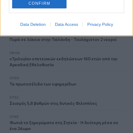
CONFIRM
08:15
ΟΦΗ: Αυτός πρέπει να είναι, καταρχήν, ο στόχος στο
Σούπερ Καπ
Data Deletion
Data Access
Privacy Policy
08:08
Πυρά σε λύκειο στην Ταϊλάνδη - Τουλάχιστον 2 νεκροί
08:06
«Τριλογία» επετειακών εκδηλώσεων 160 ετών από την
Αρκαδική Εθελοθυσία
07:59
Τα πρωτοσέλιδα των εφημερίδων
07:52
Σεισμός 5,8 βαθμών στις δυτικές Φιλιππίνες
07:45
Φωτιά τα ξημερώματα στη Σητεία - Η δεύτερη μέσα σε
ένα 24ωρο