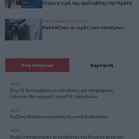
λίτρο η τιμή της αμόλυβδης την Κρήτη
Καλπάζουν οι τιμές των καυσίμων
ΟΙΚΟΝΟΜΙΑ
05.06.2022
Καλπάζουν οι τιμές των καυσίμων
Ροή ειδήσεων
Δημοφιλή
14:08
Στις 16 Σεπτεμβρίου οι εξετάσεις για υποψήφιους
Οδικούς Μεταφορείς στην Π.Ε. Ηρακλείου
14:08
Κοζάνη: Νταλίκα ανετράπη έξω από Βαθύλακκο
14:02
Χωρίς καθαρίστριες οι τουαλέτες της Κνωσού μετά τον