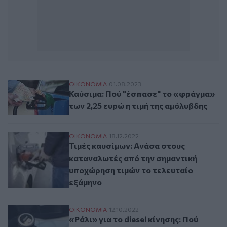
Καύσιμα: Πού "έσπασε" το «φράγμα» των 2
ΟΙΚΟΝΟΜΙΑ
01.08.2023
Καύσιμα: Πού "έσπασε" το «φράγμα»
των 2,25 ευρώ η τιμή της αμόλυβδης
Τιμές καυσίμων: Ανάσα στους καταναλωτέ
ΟΙΚΟΝΟΜΙΑ
18.12.2022
Τιμές καυσίμων: Ανάσα στους
καταναλωτές από την σημαντική
υποχώρηση τιμών το τελευταίο
εξάμηνο
«Ράλι» για το diesel κίνησης: Πού έφτασε τ
ΟΙΚΟΝΟΜΙΑ
12.10.2022
«Ράλι» για το diesel κίνησης: Πού