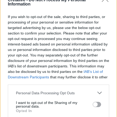
Information
13:35
Ηράκλειο: Οι παραστάσεις στα Κηποθέατρα τη Δευτέρα
If you wish to opt-out of the sale, sharing to third parties, or
10/8
processing of your personal or sensitive information for
targeted advertising by us, please use the below opt-out
13:30
section to confirm your selection. Please note that after your
Νέο πρόστιμο $567 εκατ. στη Meta για βλάβες στην
opt-out request is processed you may continue seeing
ψυχική υγεία των παιδιών
interest-based ads based on personal information utilized by
us or personal information disclosed to third parties prior to
13:28
your opt-out. You may separately opt-out of the further
"Μπλόκο" στις διακοπές ηλεκτροδότησης στον Πλατανιά
disclosure of your personal information by third parties on the
μέσα στην τουριστική περίοδο
IAB’s list of downstream participants. This information may
also be disclosed by us to third parties on the
IAB’s List of
13:22
Downstream Participants
that may further disclose it to other
Συνελήφθη πρώην κυβερνήτης στο Μεξικό για την
third parties.
εξαφάνιση 43 φοιτητών πριν από 12 χρόνια
Personal Data Processing Opt Outs
13:18
I want to opt-out of the Sharing of my
Σαμαριά: Νέα παρέμβαση Καλογερή για τα κλεισίματα
personal data.
του Φαραγγιού - "Πολλές φορές είναι αδικαιολόγητα"
Opted In