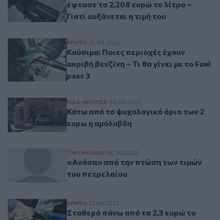
έφτασε τα 2,208 ευρώ το λίτρο –
Γιατί αυξάνεται η τιμή του
Καύσιμα: Ποιες περιοχές έχουν ακριβή βενζί
ΚΡΗΤΗ
25.09.2022
Καύσιμα: Ποιες περιοχές έχουν
ακριβή βενζίνη – Τι θα γίνει με το Fuel
pass 3
Κάτω από το ψυχολογικό όριο των 2 ευρω
ΕΙΔΑ-ΑΚΟΥΣΑ
04.09.2022
Κάτω από το ψυχολογικό όριο των 2
ευρω η αμόλυβδη
«Ανάσα» από την πτώση των τιμών του πε
ΟΙΚΟΝΟΜΙΑ
06.08.2022
«Ανάσα» από την πτώση των τιμών
του πετρελαίου
Σταθερά πάνω από τα 2,3 ευρώ το λίτρο η
ΚΡΗΤΗ
21.06.2022
Σταθερά πάνω από τα 2,3 ευρώ το