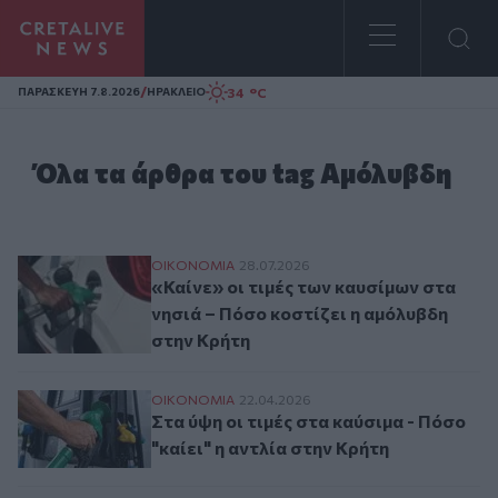
Homepage
/
34 °C
ΠΑΡΑΣΚΕΥΗ 7.8.2026
ΗΡΑΚΛΕΙΟ
Όλα τα άρθρα του tag Αμόλυβδη
«Καίνε» οι τιμές των καυσίμων στα νησιά
ΟΙΚΟΝΟΜΙΑ
28.07.2026
«Καίνε» οι τιμές των καυσίμων στα
νησιά – Πόσο κοστίζει η αμόλυβδη
στην Κρήτη
Στα ύψη οι τιμές στα καύσιμα - Πόσο "καίε
ΟΙΚΟΝΟΜΙΑ
22.04.2026
Στα ύψη οι τιμές στα καύσιμα - Πόσο
"καίει" η αντλία στην Κρήτη