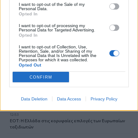
13:13
I want to opt-out of the Sale of my
Personal Data.
Συνελήφθη στη Γερμανία ένας από τους εκτελεστές της
Opted In
«Greek Mafia» - Κατηγορείται και για τη δολοφονία
Ζαμπούνη
I want to opt-out of processing my
Personal Data for Targeted Advertising.
Opted In
13:03
Κρητικές γεύσεις και μουσική παράδοση σε μια
I want to opt-out of Collection, Use,
ξεχωριστή βραδιά στο Αβδού
Retention, Sale, and/or Sharing of my
Personal Data that Is Unrelated with the
Purposes for which it was collected.
13:03
Opted Out
Αργεντινή: Επεισόδια μετά το τέλος κινητοποίησης κατά
νομοσχεδίου ιδιοκτησίας
CONFIRM
12:56
Στη Σάμο για τη γιορτή της Μεταμόρφωσης του Σωτήρος
Data Deletion
Data Access
Privacy Policy
ο Αρχιεπίσκοπος Κρήτης Ευγένιος
12:53
ΕΟΤ: Η Ελλάδα στις κορυφαίες επιλογές των Ευρωπαίων
ταξιδιωτών