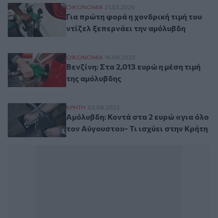
Για πρώτη φορά η χονδρική τιμή του ντίζ
ΟΙΚΟΝΟΜΙΑ
21.03.2026
Για πρώτη φορά η χονδρική τιμή του
ντίζελ ξεπερνάει την αμόλυβδη
Βενζίνη: Στα 2,013 ευρώ η μέση τιμή της 
ΟΙΚΟΝΟΜΙΑ
14.09.2023
Βενζίνη: Στα 2,013 ευρώ η μέση τιμή
της αμόλυβδης
Αμόλυβδη: Κοντά στα 2 ευρώ «για όλο τον
ΚΡΗΤΗ
03.08.2023
Αμόλυβδη: Κοντά στα 2 ευρώ «για όλο
τον Αύγουστο»- Τι ισχύει στην Κρήτη