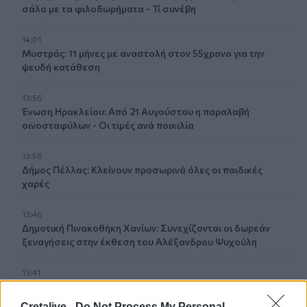
σάλο με τα φιλοδωρήματα - Τί συνέβη
14:01
Μυστράς: 11 μήνες με αναστολή στον 55χρονο για την
ψευδή κατάθεση
13:56
Ένωση Ηρακλείου: Από 21 Αυγούστου η παραλαβή
οινοσταφύλων - Οι τιμές ανά ποικιλία
13:56
Δήμος Πέλλας: Κλείνουν προσωρινά όλες οι παιδικές
χαρές
13:46
Δημοτική Πινακοθήκη Χανίων: Συνεχίζονται οι δωρεάν
ξεναγήσεις στην έκθεση του Αλέξανδρου Ψυχούλη
13:41
Βρετανία: Επεισόδια σε διαδήλωση κατά των
μεταναστών
Cretalive -
Do Not Process My Personal