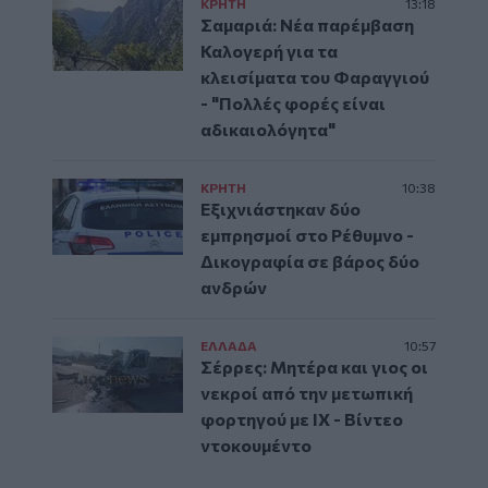
ΚΡΗΤΗ
13:18
Σαμαριά: Νέα παρέμβαση
Καλογερή για τα
κλεισίματα του Φαραγγιού
- "Πολλές φορές είναι
αδικαιολόγητα"
ΚΡΗΤΗ
10:38
Εξιχνιάστηκαν δύο
εμπρησμοί στο Ρέθυμνο -
Δικογραφία σε βάρος δύο
ανδρών
ΕΛΛAΔΑ
10:57
Σέρρες: Μητέρα και γιος οι
νεκροί από την μετωπική
φορτηγού με ΙΧ - Βίντεο
ντοκουμέντο