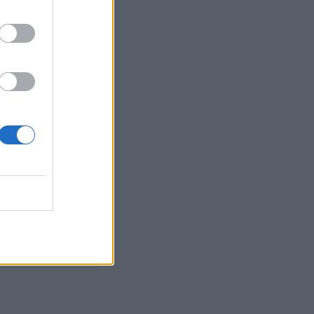
21:14
ΟΦΗ: Μεγάλο προβάδισμα πρόκρισης
για την ΤΣΣΚΑ Σόφιας
21:07
Καιρός: Βοριάδες και ζέστη την
Παρασκευή (07/08) στην Κρήτη
21:07
Γιατί δεν έσωσα το κουτάβι: Τι
αναφέρει ο ερευνητής που κατέγραφε
τη συμβίωση του μικρού σκυλιού με
αγέλη λύκων
21:00
Χανιά: Τραγούδια που κουβαλούν
ιστορίες και αναμνήσεις στο
Αρχαιολογικό Μουσείο
20:49