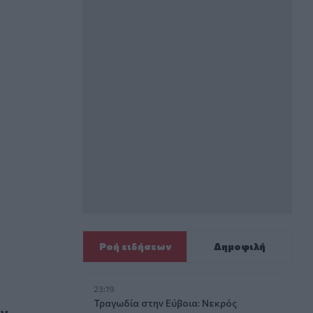
ασμούς
Ροή ειδήσεων
Δημοφιλή
23:19
Τραγωδία στην Εύβοια: Νεκρός
ον