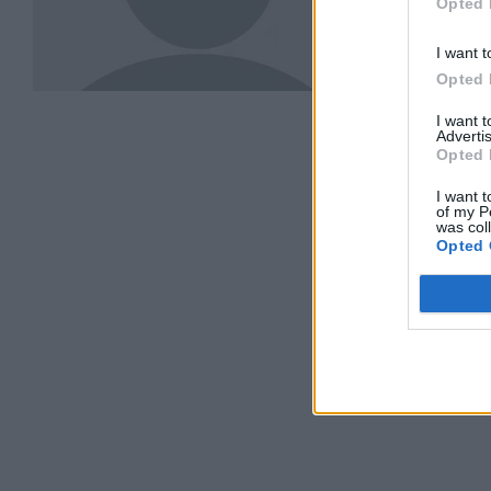
Opted 
I want t
Opted 
I want 
Advertis
Opted 
I want t
of my P
was col
Opted 