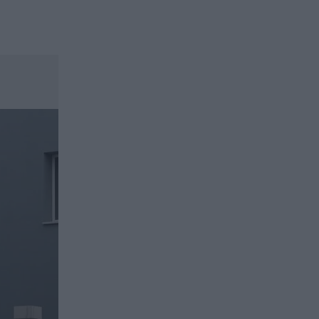
Στην Κρήτη ο υπ. Υποδομών Χρίστος
Δήμας: «Προχωρούν τα έργα σε όλο το
μήκος του ΒΟΑΚ»
20:42
Νορβηγία: Μυστηριώδεις θάνατοι
ταράνδων δημιουργούν ερωτηματικά