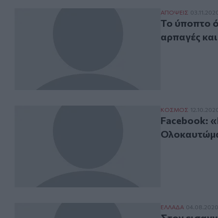
Το ύποπτο όχημα
ΑΠΟΨΕΙΣ
03.11.202
Το ύποπτο ό
αρπαγές και
Facebook: «Κόβ
ΚΟΣΜΟΣ
12.10.202
Facebook: «
Ολοκαυτώμ
Στον εισαγγελέ
ΕΛΛAΔΑ
04.08.202
Στον εισαγγ