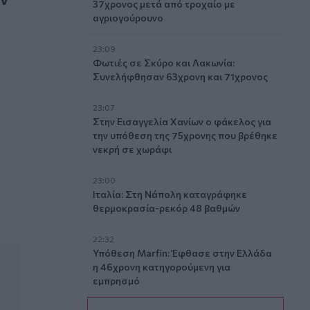
37χρονος μετά από τροχαίο με
αγριογούρουνο
23:09
Φωτιές σε Σκύρο και Λακωνία:
Συνελήφθησαν 63χρονη και 71χρονος
23:07
Στην Εισαγγελία Χανίων ο φάκελος για
την υπόθεση της 75χρονης που βρέθηκε
νεκρή σε χωράφι
23:00
Ιταλία: Στη Νάπολη καταγράφηκε
θερμοκρασία-ρεκόρ 48 βαθμών
22:32
Υπόθεση Marfin: Έφθασε στην Ελλάδα
η 46χρονη κατηγορούμενη για
εμπρησμό