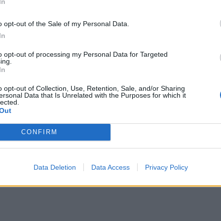
In
o opt-out of the Sale of my Personal Data.
In
to opt-out of processing my Personal Data for Targeted
ing.
In
Σελιδοποίηση
Current page
2
Προηγούμενη σελίδα
Next page
o opt-out of Collection, Use, Retention, Sale, and/or Sharing
ersonal Data that Is Unrelated with the Purposes for which it
lected.
Out
CONFIRM
Data Deletion
Data Access
Privacy Policy