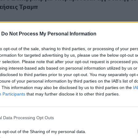
ρτήσεις Τραμπ
-
Do Not Process My Personal Information
to opt-out of the sale, sharing to third parties, or processing of your per
τά Facebook από εργαζομένους
20
formation for targeted advertising by us, please use the below opt-out s
 κατά Facebook από εργαζομένους
r selection. Please note that after your opt-out request is processed y
eing interest-based ads based on personal information utilized by us or
disclosed to third parties prior to your opt-out. You may separately opt-
losure of your personal information by third parties on the IAB’s list of
. This information may also be disclosed by us to third parties on the
IA
Participants
that may further disclose it to other third parties.
ποψήφιος βουλευτής για αναρτήσεις κατά Μητσοτάκη, Τσιό
4.2020
l Data Processing Opt Outs
Α υποψήφιος βουλευτής για αναρτήσεις κατά
 Τσιόδρα και Χαρδαλιά
o opt-out of the Sharing of my personal data.