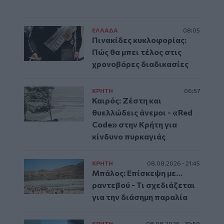
ΕΛΛAΔΑ
08:05
Πινακίδες κυκλοφορίας:
Πώς θα μπει τέλος στις
χρονοβόρες διαδικασίες
ΚΡΗΤΗ
06:57
Καιρός: Ζέστη και
θυελλώδεις άνεμοι - «Red
Code» στην Κρήτη για
κίνδυνο πυρκαγιάς
ΚΡΗΤΗ
08.08.2026 - 21:45
Μπάλος: Επίσκεψη με…
ραντεβού - Τι σχεδιάζεται
για την διάσημη παραλία
ΚΡΗΤΗ
08.08.2026 - 19:59