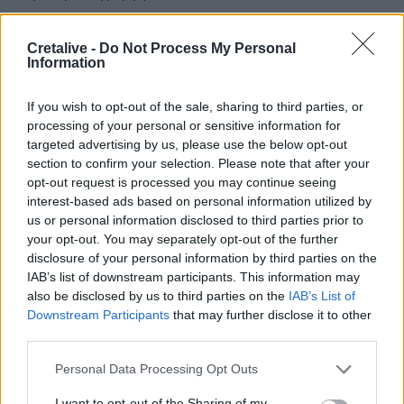
08:51
Cretalive -
Do Not Process My Personal
Χανιά: Συνελήφθη 24χρονος μετά από καταγγελία ότι
Information
κλείδωσε την 17χρονη πρώην του ε σπίτι
If you wish to opt-out of the sale, sharing to third parties, or
08:42
processing of your personal or sensitive information for
Κ.Καρτάλης: Η Ευρώπη θερμαίνεται ταχύτερα από άλλες
targeted advertising by us, please use the below opt-out
ηπείρους
section to confirm your selection. Please note that after your
opt-out request is processed you may continue seeing
08:34
interest-based ads based on personal information utilized by
Δεύτερη πηγή εισοδήματος για τους επαγγελματίες
us or personal information disclosed to third parties prior to
ψαράδες ο αλιευτικός τουρισμός
your opt-out. You may separately opt-out of the further
disclosure of your personal information by third parties on the
08:25
IAB’s list of downstream participants. This information may
Από την Αττική στη Νότια Γαλλία : Οι εμπειρίες Ελλήνων
also be disclosed by us to third parties on the
IAB’s List of
και Γάλλων πυροσβεστών στα πύρινα μέτωπα
Downstream Participants
that may further disclose it to other
third parties.
08:18
Στα 15 δισ. ευρώ ο στόχος για νέα δάνεια το 2026
Personal Data Processing Opt Outs
08:12
I want to opt-out of the Sharing of my