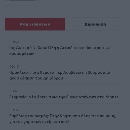
Ροή ειδήσεων
Δημοφιλή
09:52
Ιός Δυτικού Νείλου: Όλη η Αττική στο επίκεντρο των
κρουσμάτων
09:43
Ηράκλειο: Ποια θέματα περιλαμβάνει η εβδομαδιαία
ανασκόπηση του Δημάρχου
09:41
Γερμανία: Νέα έρευνα για την άμυνα απέναντι στα drones
09:35
Γαμήλιος τουρισμός: Στην Κρήτη από όλες τις ηπείρους,
για τον γάμο των ονείρων τους!