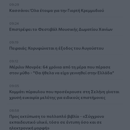
09:29
Κασσάνοι: Όλα έτοιμα για την Γιορτή Κρεμμυδιού
09:24
Επιστρέφει το Φεστιβάλ Μουσικής Δωματίου Χανίων
09:19
Πειραιάς: Κορυφώνεται η έξοδος του Αυγούστου
09:12
Μέριλιν Μονρόε: 64 χρόνια από τη μέρα που πέρασε
στον μύθο - "Θα ήθελα να είχα γεννηθεί στην Ελλάδα"
09:05
Κομμάτι πύραυλου που προσέκρουσε στη Σελήνη γίνεται
χρυσή ευκαιρία μελέτης για ειδικούς επιστήμονες
08:58
Προς εκτύπωση το πολλαπλό βιβλίο - «Σύγχρονο
εκπαιδευτικό υλικό, τόσο σε έντυπη όσο και σε
ηλεκτρονική μορφή»