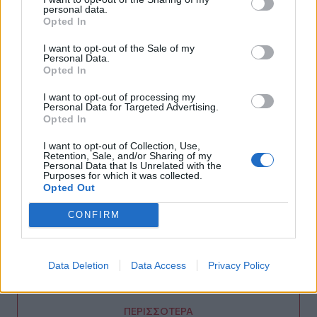
personal data.
Τροχαίο στην Αθηνών–Σουνίου: Πώς έγινε η σύγκρουση
Opted In
με τη μηχανή της «ΔΙΑΣ» – Δύο αστυνομικοί τραυματίες
I want to opt-out of the Sale of my
08:05
Personal Data.
Opted In
Πινακίδες κυκλοφορίας: Πώς θα μπει τέλος στις
χρονοβόρες διαδικασίες
I want to opt-out of processing my
Personal Data for Targeted Advertising.
07:59
Opted In
Καναδάς: Σε κατάσταση έκτακτης ανάγκης η Βρετανική
Κολομβία εξαιτίας των πυρκαγιών
I want to opt-out of Collection, Use,
Retention, Sale, and/or Sharing of my
Personal Data that Is Unrelated with the
Purposes for which it was collected.
07:52
Opted Out
Φωτιά σε εγκαταστάσεις της Aramco στη Σαουδική
Αραβία
CONFIRM
07:45
Γερμανία: Επεκτείνεται η έρευνα για την αντιμετώπιση
των drones μετά το περιστατικό σε αεροδρόμιο
Data Deletion
Data Access
Privacy Policy
ΠΕΡΙΣΣΟΤΕΡΑ