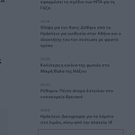
εφαρμόσει το σχέδιο των ΗΠΑ για τη
Γάζα
20:14
Θλίψη για τον Χανς: Δόθηκε από το
Ηράκλειο για υιοθεσία στην Αθήνα και ο
ιδιοκτήτης του τον σκότωσε με φρικτό
τρόπο
προαύλιο του σχολείου
ς
20:05
Καλύτερη η εικόνα της φωτιάς στη
Μικρή Βίγλα της Νάξου
20:03
Ρέθυμνο: Πέντε άτομα έστειλαν στο
νοσοκομείο Βρετανό
19:59
Ηράκλειο: Δικογραφία για τα λύματα
στο λιμάνι, πίσω από την πλατεία 18
Άγγλων