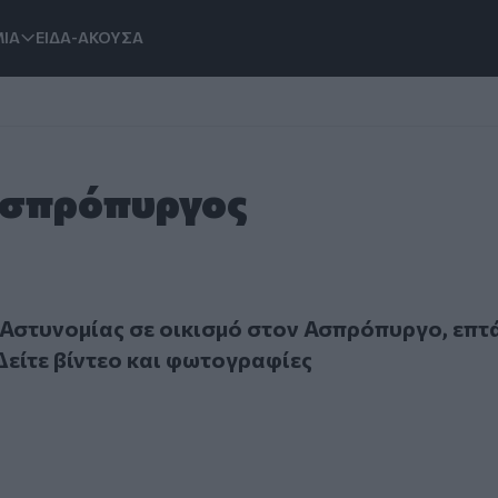
ΙΑ
ΕΙΔΑ-ΑΚΟΥΣΑ
 Ασπρόπυργος
υνομίας σε οικισμό στον Ασπρόπυργο, επτά συλλήψεις: Δείτ
Αστυνομίας σε οικισμό στον Ασπρόπυργο, επτ
Δείτε βίντεο και φωτογραφίες