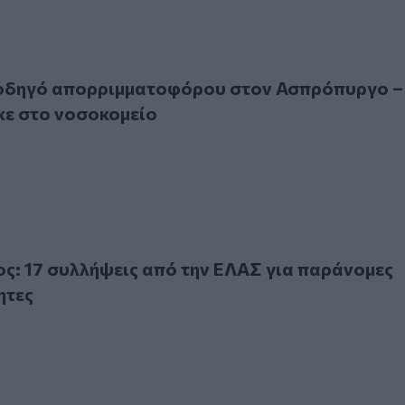
ηγό απορριμματοφόρου στον Ασπρόπυργο – Μεταφέρθηκε σ
 οδηγό απορριμματοφόρου στον Ασπρόπυργο –
ε στο νοσοκομείο
7 συλλήψεις από την ΕΛΑΣ για παράνομες δραστηριότητες
5
: 17 συλλήψεις από την ΕΛΑΣ για παράνομες
ητες