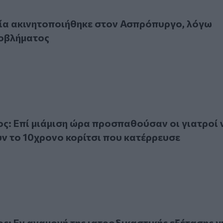
κινητοποιήθηκε στον Ασπρόπυργο, λόγω τεχνικού προβλήμ
ία ακινητοποιήθηκε στον Ασπρόπυργο, λόγω
ροβλήματος
πί μιάμιση ώρα προσπαθούσαν οι γιατροί να επαναφέρουν 
: Επί μιάμιση ώρα προσπαθούσαν οι γιατροί 
 το 10χρονο κορίτσι που κατέρρευσε
ν αναμονή της ιατροδικαστικής εξέτασης για τον αιφνίδιο 
: Εν αναμονή της ιατροδικαστικής εξέτασης γ