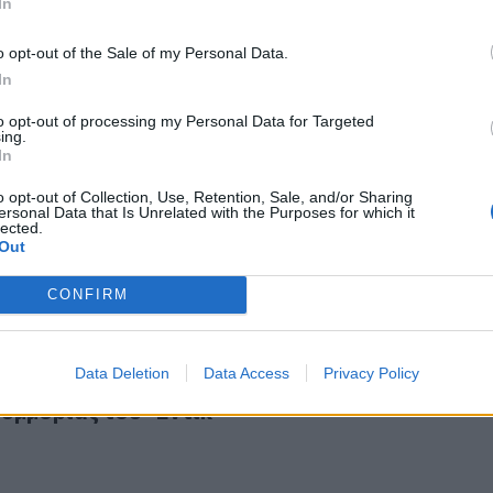
In
o opt-out of the Sale of my Personal Data.
In
to opt-out of processing my Personal Data for Targeted
ing.
ική επιχείρηση σε οικισμό του Ασπροπύργου- Έγιναν 15 συλ
In
νομική επιχείρηση σε οικισμό του Ασπροπύργο
υλλήψεις
o opt-out of Collection, Use, Retention, Sale, and/or Sharing
ersonal Data that Is Unrelated with the Purposes for which it
lected.
Out
CONFIRM
νία στον Ασπρόπυργο: Θεαματική σύλληψη μέλους της συμμορ
Data Deletion
Data Access
Privacy Policy
ταινία στον Ασπρόπυργο: Θεαματική σύλληψη
συμμορίας του "Εντικ"