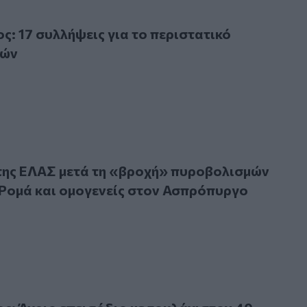
7 συλλήψεις για το περιστατικό πυροβολισμών
: 17 συλλήψεις για το περιστατικό
μών
 ΕΛΑΣ μετά τη «βροχή» πυροβολισμών ανάμεσα σε Ρομά και
της ΕΛΑΣ μετά τη «βροχή» πυροβολισμών
Ρομά και ομογενείς στον Ασπρόπυργο
γριο επεισόδιο με τουλάχιστον 40 πυροβολισμούς