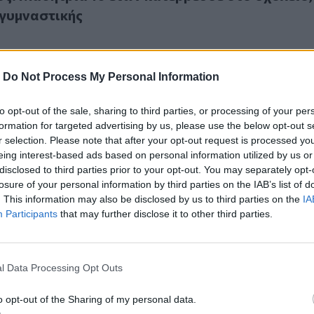
 γυμναστικής
-
Do Not Process My Personal Information
to opt-out of the sale, sharing to third parties, or processing of your per
στον Ασπρόπυργο
formation for targeted advertising by us, please use the below opt-out s
ιά στον Ασπρόπυργο
r selection. Please note that after your opt-out request is processed y
eing interest-based ads based on personal information utilized by us or
disclosed to third parties prior to your opt-out. You may separately opt-
losure of your personal information by third parties on the IAB’s list of
. This information may also be disclosed by us to third parties on the
IA
Participants
that may further disclose it to other third parties.
ίντεο από τη στιγμή της επίθεσης ανηλίκων σε 14χρονο έξω
l Data Processing Opt Outs
: Βίντεο από τη στιγμή της επίθεσης ανηλίκων
ω από σχολείο
o opt-out of the Sharing of my personal data.