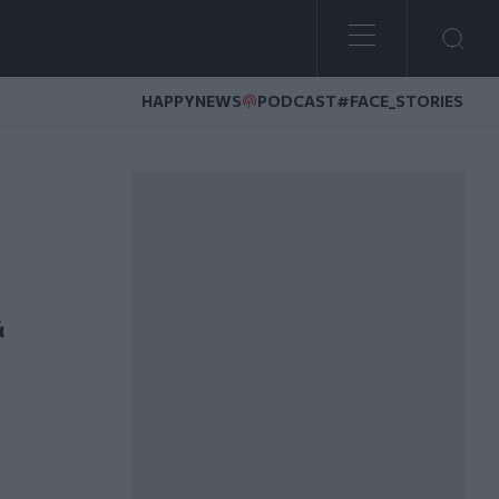
HAPPYNEWS
PODCAST
#FACE_STORIES
ε βίντεο και φωτογραφίες
ά