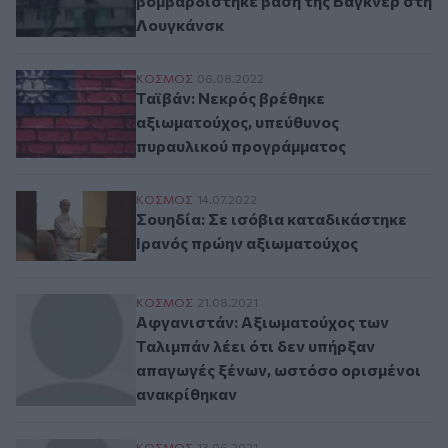
βομβαρδίστηκε βάση της Βάγκνερ στη
Λουγκάνσκ
Ταϊβάν: Νεκρός βρέθηκε αξιωματούχος, 
ΚΟΣΜΟΣ
06.08.2022
Ταϊβάν: Νεκρός βρέθηκε
αξιωματούχος, υπεύθυνος
πυραυλικού προγράμματος
Σουηδία: Σε ισόβια καταδικάστηκε Ιρανό
ΚΟΣΜΟΣ
14.07.2022
Σουηδία: Σε ισόβια καταδικάστηκε
Ιρανός πρώην αξιωματούχος
Αφγανιστάν: Αξιωματούχος των Ταλιμπάν 
ΚΟΣΜΟΣ
21.08.2021
Αφγανιστάν: Αξιωματούχος των
Ταλιμπάν λέει ότι δεν υπήρξαν
απαγωγές ξένων, ωστόσο ορισμένοι
ανακρίθηκαν
ΚΟΣΜΟΣ
13.06.2021