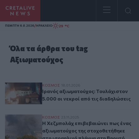
Homepage
/
29 °C
ΠΕΜΠΤΗ 6.8.2026
ΗΡΑΚΛΕΙΟ
Όλα τα άρθρα του tag
Αξιωματούχος
Ιρανός αξιωματούχος: Τουλάχιστον 5.000 
ΚΟΣΜΟΣ
18.01.2026
Ιρανός αξιωματούχος: Τουλάχιστον
5.000 οι νεκροί από τις διαδηλώσεις
Η Χεζμπολάχ επιβεβαιώνει πως ένας αξιω
ΚΟΣΜΟΣ
23.11.2025
Η Χεζμπολάχ επιβεβαιώνει πως ένας
αξιωματούχος της στοχοθετήθηκε
στο ισραηλινό πλήγμα στη Βηρυτό