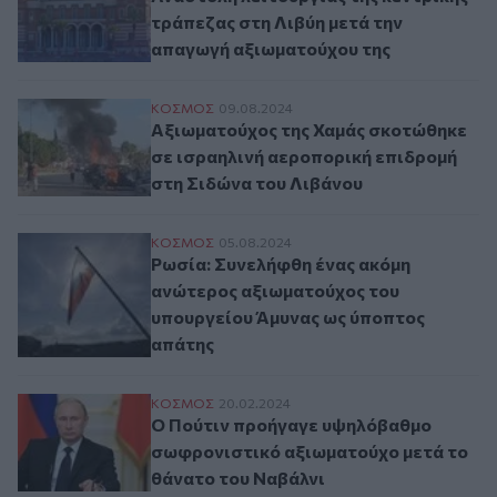
τράπεζας στη Λιβύη μετά την
απαγωγή αξιωματούχου της
Αξιωματούχος της Χαμάς σκοτώθηκε σε ι
ΚΟΣΜΟΣ
09.08.2024
Αξιωματούχος της Χαμάς σκοτώθηκε
σε ισραηλινή αεροπορική επιδρομή
στη Σιδώνα του Λιβάνου
Ρωσία: Συνελήφθη ένας ακόμη ανώτερος 
ΚΟΣΜΟΣ
05.08.2024
Ρωσία: Συνελήφθη ένας ακόμη
ανώτερος αξιωματούχος του
υπουργείου Άμυνας ως ύποπτος
απάτης
Ο Πούτιν προήγαγε υψηλόβαθμο σωφρονισ
ΚΟΣΜΟΣ
20.02.2024
Ο Πούτιν προήγαγε υψηλόβαθμο
σωφρονιστικό αξιωματούχο μετά το
θάνατο του Ναβάλνι