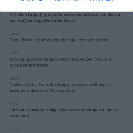
04:14
Η Σελίνα Γκόμεζ τραγουδά στα ισπανικά στο νέο βίντεο
του συζύγου της, Μπένι Μπλάνκο
03:33
Τι συμβαίνει τις μέρες ακριβώς πριν το εγκεφαλικό
02:07
Στο χαμηλότερο επίπεδο των τελευταίων 13 ετών η
αγορά smartphones
02:00
Νέιθαν Τόμας: Το παιδί-θαύμα που έγινε καθηγητής
πανεπιστημίου στα 18 του χρόνια
01:10
Γιατί του Σωτήρος τρώμε ψάρι και ευλογούμε τα πρώτα
σταφύλια
23:55