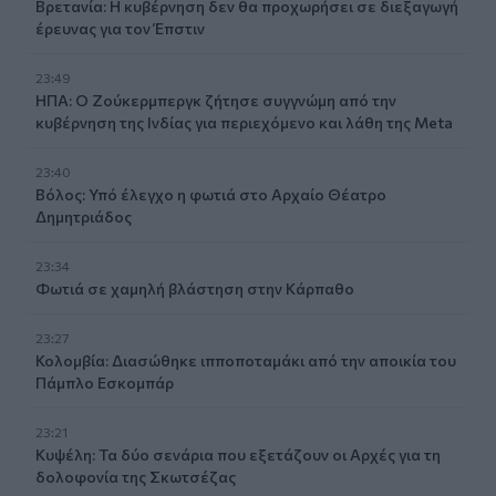
Βρετανία: Η κυβέρνηση δεν θα προχωρήσει σε διεξαγωγή
έρευνας για τον Έπστιν
23:49
ΗΠΑ: Ο Ζούκερμπεργκ ζήτησε συγγνώμη από την
κυβέρνηση της Ινδίας για περιεχόμενο και λάθη της Meta
23:40
Βόλος: Υπό έλεγχο η φωτιά στο Αρχαίο Θέατρο
Δημητριάδος
23:34
Φωτιά σε χαμηλή βλάστηση στην Κάρπαθο
23:27
Κολομβία: Διασώθηκε ιπποποταμάκι από την αποικία του
Πάμπλο Εσκομπάρ
23:21
Κυψέλη: Τα δύο σενάρια που εξετάζουν οι Αρχές για τη
δολοφονία της Σκωτσέζας