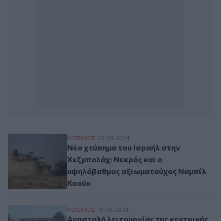
Νέο χτύπημα του Ισραήλ στην Χεζμπολάχ
ΚΟΣΜΟΣ
29.09.2024
Νέο χτύπημα του Ισραήλ στην
Χεζμπολάχ: Νεκρός και ο
υψηλόβαθμος αξιωματούχος Ναμπίλ
Καούκ
Αναστολή λειτουργίας της κεντρικής τρά
ΚΟΣΜΟΣ
18.08.2024
Αναστολή λειτουργίας της κεντρικής