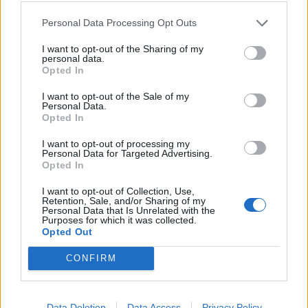
07:20
Στην Ελλάδα σήμερα, από τη Βρετανία, η 46χρονη που
Personal Data Processing Opt Outs
κατηγορείται για τον εμπρησμό στη Marfin
I want to opt-out of the Sharing of my
personal data.
07:12
Opted In
Γουατεμάλα: Τέλος της εκρηκτικής δραστηριότητας στο
ηφαίστειο Φουέγο
I want to opt-out of the Sale of my
Personal Data.
Opted In
07:05
Εορτολόγιο: Ποιοι γιορτάζουν σήμερα 6 Αυγούστου
I want to opt-out of processing my
Personal Data for Targeted Advertising.
Opted In
06:57
Νέα θωρηκτά των ΗΠΑ θα φέρουν το όνομα του Ντόναλντ
I want to opt-out of Collection, Use,
Τραμπ
Retention, Sale, and/or Sharing of my
Personal Data that Is Unrelated with the
Purposes for which it was collected.
06:45
Opted Out
Λασίθι: Μεγάλη φωτιά στο Καρύδι Σητείας - Μήνυμα από
το 112
CONFIRM
05:37
Σαλάτα καπρέζε
Data Deletion
Data Access
Privacy Policy