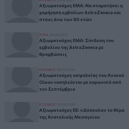
Αξιωματούχος EMA: Nα σταματήσει η χορή
Αξιωματούχος EMA: Nα σταματήσει η
χορήγηση εμβολίων AstraZeneca και
στους άνω των 60 ετών
Αξιωματούχος EMA: Σύνδεση του εμβολίου
ΥΓΕΙΑ
06.04.2021
Αξιωματούχος EMA: Σύνδεση του
εμβολίου της AstraZeneca με
θρομβώσεις
Αξιωματούχος ασφαλείας του Λευκού Οίκ
ΚΟΣΜΟΣ
08.10.2020
Αξιωματούχος ασφαλείας του Λευκού
Οίκου νοσηλεύεται με κορωνοϊό από
τον Σεπτέμβριο
Αξιωματούχος ΕΕ: «Δύσκολο» το θέμα τη
ΚΟΣΜΟΣ
19.09.2020
Αξιωματούχος ΕΕ: «Δύσκολο» το θέμα
της Ανατολικής Μεσογείου