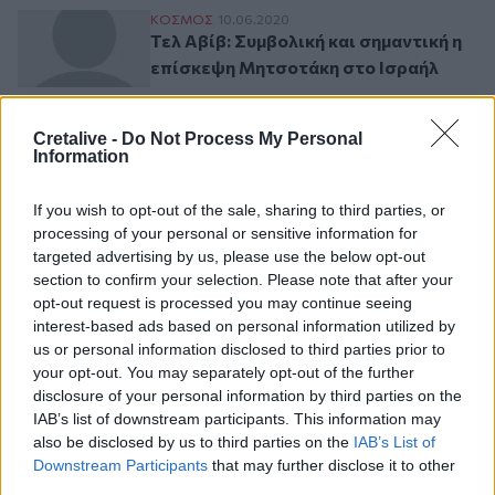
Τελ Αβίβ: Συμβολική και σημαντική η επ
ΚΟΣΜΟΣ
10.06.2020
Τελ Αβίβ: Συμβολική και σημαντική η
επίσκεψη Μητσοτάκη στο Ισραήλ
Cretalive -
Do Not Process My Personal
Information
Ροή ειδήσεων
Δημοφιλή
If you wish to opt-out of the sale, sharing to third parties, or
processing of your personal or sensitive information for
07:40
targeted advertising by us, please use the below opt-out
ΗΠΑ: Το προεδρικό ελικόπτερο πλησίασε υπερβολικά
section to confirm your selection. Please note that after your
αεροπλάνο της γραμμής
opt-out request is processed you may continue seeing
interest-based ads based on personal information utilized by
07:33
us or personal information disclosed to third parties prior to
Τα πρωτοσέλιδα των εφημερίδων
your opt-out. You may separately opt-out of the further
disclosure of your personal information by third parties on the
07:26
IAB’s list of downstream participants. This information may
Θλίψη στην εκπαιδευτική κοινότητα για τον θάνατο του
also be disclosed by us to third parties on the
IAB’s List of
Θοδωρή Κατσωνόπουλου
Downstream Participants
that may further disclose it to other
third parties.