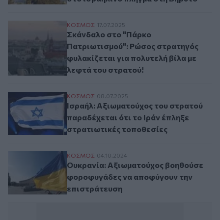
Σκάνδαλο στο "Πάρκο Πατριωτισμού": Ρώσ
ΚΟΣΜΟΣ
17.07.2025
Σκάνδαλο στο "Πάρκο
Πατριωτισμού": Ρώσος στρατηγός
φυλακίζεται για πολυτελή βίλα με
λεφτά του στρατού!
Ισραήλ: Αξιωματούχος του στρατού παραδ
ΚΟΣΜΟΣ
08.07.2025
Ισραήλ: Αξιωματούχος του στρατού
παραδέχεται ότι το Ιράν έπληξε
στρατιωτικές τοποθεσίες
Ουκρανία: Αξιωματούχος βοηθούσε φορο
ΚΟΣΜΟΣ
04.10.2024
Ουκρανία: Αξιωματούχος βοηθούσε
φοροφυγάδες να αποφύγουν την
επιστράτευση