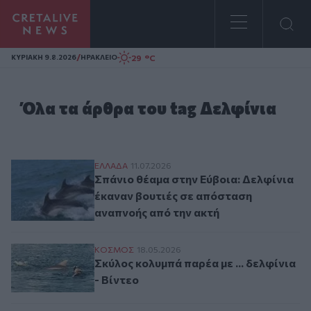
Homepage
/
29 °C
ΚΥΡΙΑΚΗ 9.8.2026
ΗΡΑΚΛΕΙΟ
Όλα τα άρθρα του tag Δελφίνια
Σπάνιο θέαμα στην Εύβοια: Δελφίνια έκαν
ΕΛΛAΔΑ
11.07.2026
Σπάνιο θέαμα στην Εύβοια: Δελφίνια
έκαναν βουτιές σε απόσταση
αναπνοής από την ακτή
Σκύλος κολυμπά παρέα με ... δελφίνια - Βί
ΚΟΣΜΟΣ
18.05.2026
Σκύλος κολυμπά παρέα με ... δελφίνια
- Βίντεο