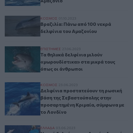
Αμαζόνιο
Βραζιλία: Πάνω από 100 νεκρά δελφίνια 
ΚΟΣΜΟΣ
01.10.2023
Βραζιλία: Πάνω από 100 νεκρά
δελφίνια του Αμαζονίου
Τα θηλυκά δελφίνια μιλούν «μωρουδίστικ
ΕΠΙΣΤΗΜΕΣ
27.06.2023
Τα θηλυκά δελφίνια μιλούν
«μωρουδίστικα» στα μικρά τους
όπως οι άνθρωποι
Δελφίνια προστατεύουν τη ρωσική βάση 
ΚΟΣΜΟΣ
23.06.2023
Δελφίνια προστατεύουν τη ρωσική
βάση της Σεβαστούπολης στην
προσαρτημένη Κριμαία, σύμφωνα με
το Λονδίνο
Νεκρά δελφίνια στο Αιγαίο: Αφορά συγκ
ΕΛΛAΔΑ
03.06.2023