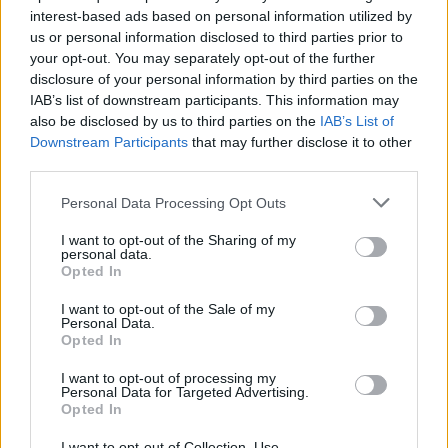
interest-based ads based on personal information utilized by
Ροή ειδήσεων
Δημοφιλή
us or personal information disclosed to third parties prior to
your opt-out. You may separately opt-out of the further
disclosure of your personal information by third parties on the
06:21
IAB’s list of downstream participants. This information may
Αργία 15ης Αυγούστου: Πώς θα αμειφθούν όσοι
also be disclosed by us to third parties on the
IAB’s List of
εργαστούν
Downstream Participants
that may further disclose it to other
third parties.
05:38
Τρόμος στην Μποτσουάνα: Εξαγριωμένος ιπποπόταμος
Personal Data Processing Opt Outs
καταδιώκει τουρίστες
I want to opt-out of the Sharing of my
personal data.
04:42
Opted In
e-ΕΦΚΑ – ΔΥΠΑ: Ο «χάρτης» πληρωμών έως 14
Αυγούστου
I want to opt-out of the Sale of my
Personal Data.
Opted In
03:33
Το φαρμακείο των διακοπών: Τι να πάρετε μαζί σας
I want to opt-out of processing my
Personal Data for Targeted Advertising.
Opted In
02:39
Πρωτεΐνη δεν έχει μόνο το κρέας – Ανακαλύψτε 8
I want to opt-out of Collection, Use,