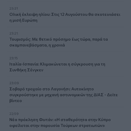
23:31
Ολική έκλειψη ηλίου: Στις 12 Αυγούστου θα σκοτεινιάσει
η μισή Ευρώπη
23:21
Τουρισμός: Με θετικό πρόσημο έως τώρα, παρά τα
σκαμπανεβάσματα, η χρονιά
23:15
Ιταλία-Ισπανία: Κλιμακώνεται η σύγκρουση για τη
Συνθήκη Σένγκεν
23:09
Σοβαρό τροχαίο στο Λαγονήσι: Αυτοκίνητο
συγκρούστηκε με μηχανή αστυνομικών της ΔΙΑΣ - Δείτε
βίντεο
22:59
Νέα πρόκληση Φιντάν: «Η σταθερότητα στην Κύπρο
οφείλεται στην παρουσία Τούρκων στρατιωτών»