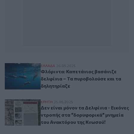
Φλόριντα: Καπετάνιος βασάνιζε δελφίνια
ΕΛΛAΔΑ
26.05.2025
Φλόριντα: Καπετάνιος βασάνιζε
δελφίνια – Τα πυροβολούσε και τα
δηλητηρίαζε
Δεν είναι μόνον τα Δελφίνια - Εικόνες ν
ΚΡΗΤΗ
25.05.2025
Δεν είναι μόνον τα Δελφίνια - Εικόνες
ντροπής στα "δορυφορικά" μνημεία
του Ανακτόρου της Κνωσού!