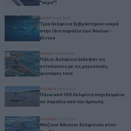
"αέρα"!
Τρία δελφίνια ξεβράστηκαν νεκρά στην ίδ
ΚΡΗΤΗ
21.02.2025
Τρία δελφίνια ξεβράστηκαν νεκρά
στην ίδια παραλία των Χανίων -
βίντεο
Πήλιο: Δελφίνια έκλεψαν τις εντυπώσεις μ
ΕΛΛAΔΑ
30.09.2024
Πήλιο: Δελφίνια έκλεψαν τις
εντυπώσεις με τις χορευτικές
φιγούρες τους
Πάνω από 100 δελφίνια παγιδευμένα σε π
ΚΟΣΜΟΣ
04.07.2024
Πάνω από 100 δελφίνια παγιδευμένα
σε παραλία από την άμπωτη
Μαζικοί θάνατοι δελφινιών στον Αμαζόνι
ΚΟΣΜΟΣ
02.10.2023
Μαζικοί θάνατοι δελφινιών στον