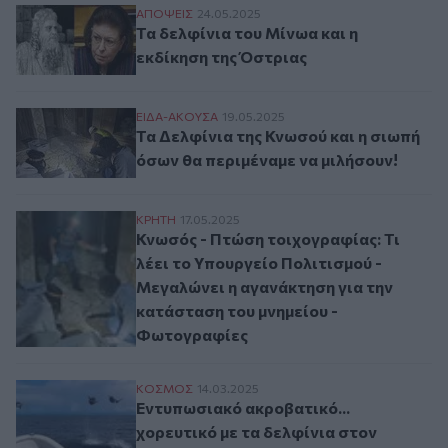
Τα δελφίνια του Μίνωα και η εκδίκηση τη
ΑΠΟΨΕΙΣ
24.05.2025
Τα δελφίνια του Μίνωα και η
εκδίκηση της Όστριας
Τα Δελφίνια της Κνωσού και η σιωπή όσων
ΕΙΔΑ-ΑΚΟΥΣΑ
19.05.2025
Τα Δελφίνια της Κνωσού και η σιωπή
όσων θα περιμέναμε να μιλήσουν!
Κνωσός - Πτώση τοιχογραφίας: Τι λέει τ
ΚΡΗΤΗ
17.05.2025
Κνωσός - Πτώση τοιχογραφίας: Τι
λέει το Υπουργείο Πολιτισμού -
Μεγαλώνει η αγανάκτηση για την
κατάσταση του μνημείου -
Φωτογραφίες
Εντυπωσιακό ακροβατικό... χορευτικό με 
ΚΟΣΜΟΣ
14.03.2025
Εντυπωσιακό ακροβατικό...
χορευτικό με τα δελφίνια στον