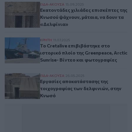
Εκατοντάδες χιλιάδες επισκέπτες της Κνω
ΕΙΔΑ-ΑΚΟΥΣΑ
15.09.2025
Εκατοντάδες χιλιάδες επισκέπτες της
Κνωσού ψάχνουν, μάταια, να δουν τα
«Δελφίνια»
Το Cretalive επιβιβάστηκε στο ιστορικό π
ΚΡΗΤΗ
11.07.2025
Το Cretalive επιβιβάστηκε στο
ιστορικό πλοίο της Greenpeace, Arctic
Sunrise- Βίντεο και φωτογραφίες
Εργασίες αποκατάστασης της τοιχογραφί
ΕΙΔΑ-ΑΚΟΥΣΑ
26.05.2025
Εργασίες αποκατάστασης της
τοιχογραφίας των δελφινιών, στην
Κνωσό