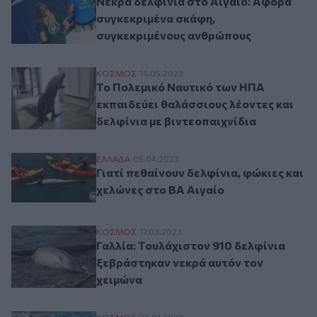
Νεκρά δελφίνια στο Αιγαίο: Αφορά
συγκεκριμένα σκάφη,
συγκεκριμένους ανθρώπους
Το Πολεμικό Ναυτικό των ΗΠΑ εκπαιδεύει 
ΚΟΣΜΟΣ
14.05.2023
Το Πολεμικό Ναυτικό των ΗΠΑ
εκπαιδεύει θαλάσσιους λέοντες και
δελφίνια με βιντεοπαιχνίδια
Γιατί πεθαίνουν δελφίνια, φώκιες και χελ
ΕΛΛAΔΑ
05.04.2023
Γιατί πεθαίνουν δελφίνια, φώκιες και
χελώνες στο ΒΑ Αιγαίο
Γαλλία: Τουλάχιστον 910 δελφίνια ξεβρά
ΚΟΣΜΟΣ
17.03.2023
Γαλλία: Τουλάχιστον 910 δελφίνια
ξεβράστηκαν νεκρά αυτόν τον
χειμώνα
ΚΟΣΜΟΣ
23.01.2023