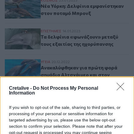
Νέα Υόρκη: Δελφίνια εμφανίστηκαν στον
Νέα Υόρκη: Δελφίνια εμφανίστηκαν
στον ποταμό Μπρονξ
Τα δελφίνια «φωνάζουν» μεταξύ τους εξα
ΕΠΙΣΤΗΜΕΣ
14.01.2023
Τα δελφίνια «φωνάζουν» μεταξύ
τους εξαιτίας της ηχορύπανσης
Ανακαλύφθηκαν για πρώτη φορά σημάδια 
ΥΓΕΙΑ
20.12.2022
Ανακαλύφθηκαν για πρώτη φορά
σημάδια Αλτσχάιμερ και στον
εγκέφαλο δελφινιών
Cretalive -
Do Not Process My Personal
Information
Σελιδοποίηση
Current page
1
If you wish to opt-out of the sale, sharing to third parties, or
Προηγούμενη σελίδα
Next page
processing of your personal or sensitive information for
targeted advertising by us, please use the below opt-out
section to confirm your selection. Please note that after your
opt-out request is processed you may continue seeing