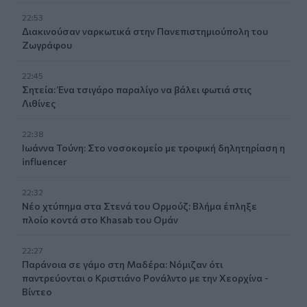
22:53
Διακινούσαν ναρκωτικά στην Πανεπιστημιούπολη του
Ζωγράφου
22:45
Σητεία: Ένα τσιγάρο παραλίγο να βάλει φωτιά στις
Λιθίνες
22:38
Ιωάννα Τούνη: Στο νοσοκομείο με τροφική δηλητηρίαση η
influencer
22:32
Νέο χτύπημα στα Στενά του Ορμούζ: Βλήμα έπληξε
πλοίο κοντά στο Khasab του Ομάν
22:27
Παράνοια σε γάμο στη Μαδέρα: Νόμιζαν ότι
παντρεύονται ο Κριστιάνο Ρονάλντο με την Χεορχίνα -
Βίντεο