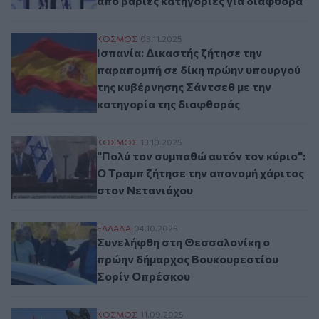
από βαριές κατηγορίες για διαφθορά
Ισπανία: Δικαστής ζήτησε την παραπομπή
ΚΟΣΜΟΣ
03.11.2025
Ισπανία: Δικαστής ζήτησε την
παραπομπή σε δίκη πρώην υπουργού
της κυβέρνησης Σάντσεθ με την
κατηγορία της διαφθοράς
"Πολύ τον συμπαθώ αυτόν τον κύριο": Ο 
ΚΟΣΜΟΣ
13.10.2025
"Πολύ τον συμπαθώ αυτόν τον κύριο":
Ο Τραμπ ζήτησε την απονομή χάριτος
στον Νετανιάχου
Συνελήφθη στη Θεσσαλονίκη ο πρώην δή
ΕΛΛAΔΑ
04.10.2025
Συνελήφθη στη Θεσσαλονίκη ο
πρώην δήμαρχος Βουκουρεστίου
Σορίν Οπρέσκου
Αλβανία: Ρομπότ-υπουργός βάζει τέλος στ
ΚΟΣΜΟΣ
11.09.2025