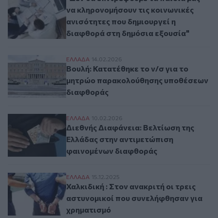
να κληρονομήσουν τις κοινωνικές
ανισότητες που δημιουργεί η
διαφθορά στη δημόσια εξουσία"
Βουλή: Κατατέθηκε το ν/σ για το μητρώ
ΕΛΛAΔΑ
14.02.2026
Βουλή: Κατατέθηκε το ν/σ για το
μητρώο παρακολούθησης υποθέσεων
διαφθοράς
Διεθνής Διαφάνεια: Βελτίωση της Ελλάδα
ΕΛΛAΔΑ
10.02.2026
Διεθνής Διαφάνεια: Βελτίωση της
Ελλάδας στην αντιμετώπιση
φαινομένων διαφθοράς
Χαλκιδική : Στον ανακριτή οι τρεις αστυ
ΕΛΛAΔΑ
15.12.2025
Χαλκιδική : Στον ανακριτή οι τρεις
αστυνομικοί που συνελήφθησαν για
χρηματισμό