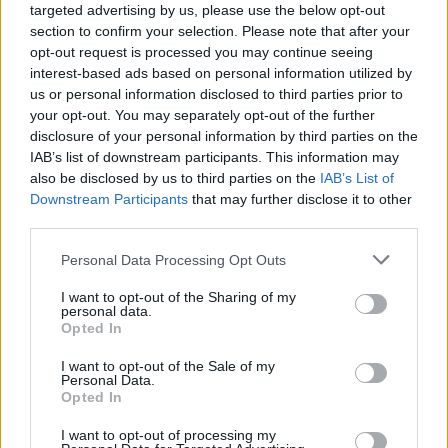
targeted advertising by us, please use the below opt-out
Σελιδοποίηση
Current page
1
Προηγούμενη σελίδα
Next page
section to confirm your selection. Please note that after your
opt-out request is processed you may continue seeing
interest-based ads based on personal information utilized by
us or personal information disclosed to third parties prior to
your opt-out. You may separately opt-out of the further
disclosure of your personal information by third parties on the
Ροή ειδήσεων
Δημοφιλή
IAB’s list of downstream participants. This information may
also be disclosed by us to third parties on the
IAB’s List of
Downstream Participants
that may further disclose it to other
06:21
third parties.
Αργία 15ης Αυγούστου: Πώς θα αμειφθούν όσοι
εργαστούν
Personal Data Processing Opt Outs
05:38
I want to opt-out of the Sharing of my
personal data.
Τρόμος στην Μποτσουάνα: Εξαγριωμένος ιπποπόταμος
Opted In
καταδιώκει τουρίστες
I want to opt-out of the Sale of my
04:42
Personal Data.
Opted In
e-ΕΦΚΑ – ΔΥΠΑ: Ο «χάρτης» πληρωμών έως 14
Αυγούστου
I want to opt-out of processing my