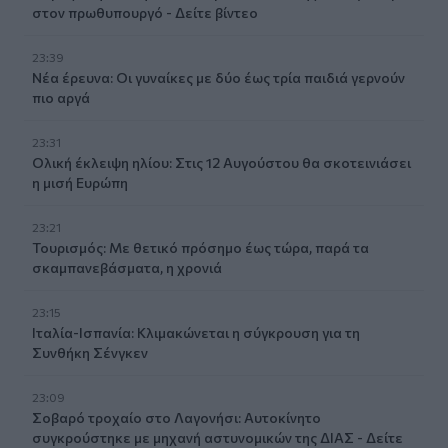
στον πρωθυπουργό - Δείτε βίντεο
23:39
Νέα έρευνα: Οι γυναίκες με δύο έως τρία παιδιά γερνούν
πιο αργά
23:31
Ολική έκλειψη ηλίου: Στις 12 Αυγούστου θα σκοτεινιάσει
η μισή Ευρώπη
23:21
Τουρισμός: Με θετικό πρόσημο έως τώρα, παρά τα
σκαμπανεβάσματα, η χρονιά
23:15
Ιταλία-Ισπανία: Κλιμακώνεται η σύγκρουση για τη
Συνθήκη Σένγκεν
23:09
Σοβαρό τροχαίο στο Λαγονήσι: Αυτοκίνητο
συγκρούστηκε με μηχανή αστυνομικών της ΔΙΑΣ - Δείτε