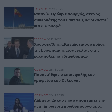
Ισπανία: Πρώην υπουργός, στενός συνεργά
ΚΟΣΜΟΣ
11.12.2025
Ισπανία: Πρώην υπουργός, στενός
συνεργάτης του Σάντσεθ, θα δικαστεί
για διαφθορά
Χρυσοχοΐδης: «Καταλυτικός ο ρόλος της
ΕΛΛAΔΑ
01.12.2025
Χρυσοχοΐδης: «Καταλυτικός ο ρόλος
της Ευρωπαϊκής Εισαγγελίας στην
καταπολέμηση διαφθοράς»
Παραιτήθηκε ο επικεφαλής του γραφείου 
ΚΟΣΜΟΣ
28.11.2025
Παραιτήθηκε ο επικεφαλής του
γραφείου του Ζελέσνκι
Αλβανία: Δικαστήριο αποπέμπει την ανα
ΚΟΣΜΟΣ
20.11.2025
Αλβανία: Δικαστήριο αποπέμπει την
αναπληρώτρια πρωθυπουργό μετά