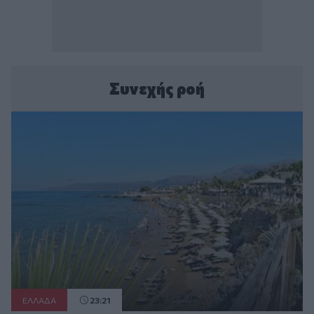
Συνεχής ροή
ΕΛΛAΔΑ
23:21