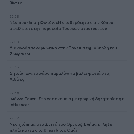
βίντεο
22:59
Νέα πρόκληση Φιντάν: «Η σταθερότητα στην Κύπρο
οφείλεται στην παρουσία Τούρκων στρατιωτών»
22:53
Διακινούσαν ναρκωτικά στην Πανεπιστημιούπολη του
Ζωγράφου
22:45
Σητεία: Ένα τσιγάρο παραλίγο να βάλει φωτιά στις
Λιθίνες
22:38
Ιωάννα Τούνη: Στο νοσοκομείο με τροφική δηλητηρίαση η
influencer
22:32
Νέο χτύπημα στα Στενά του Ορμούζ: Βλήμα έπληξε
πλοίο κοντά στο Khasab του Ομάν