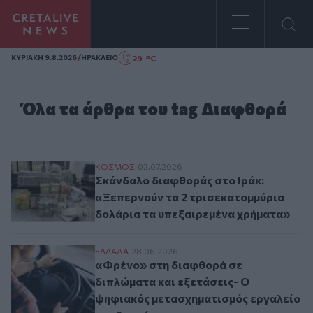
Homepage
/
29 °C
ΚΥΡΙΑΚΗ 9.8.2026
ΗΡΑΚΛΕΙΟ
Όλα τα άρθρα του tag Διαφθορά
Σκάνδαλο διαφθοράς στο Ιράκ: «Ξεπερνού
ΚΟΣΜΟΣ
02.07.2026
Σκάνδαλο διαφθοράς στο Ιράκ:
«Ξεπερνούν τα 2 τρισεκατομμύρια
δολάρια τα υπεξαιρεμένα χρήματα»
«Φρένο» στη διαφθορά σε διπλώματα και 
ΕΛΛAΔΑ
28.06.2026
«Φρένο» στη διαφθορά σε
διπλώματα και εξετάσεις- Ο
ψηφιακός μετασχηματισμός εργαλείο