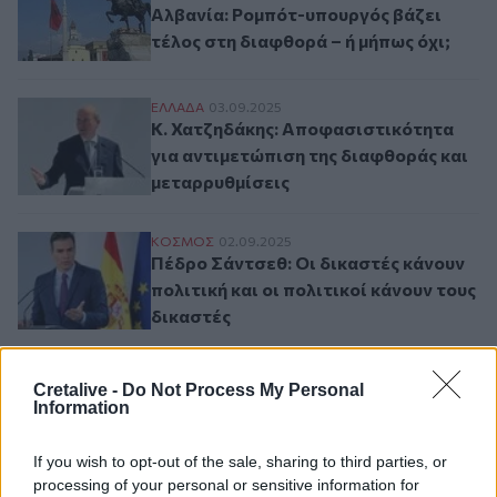
Αλβανία: Ρομπότ-υπουργός βάζει
τέλος στη διαφθορά – ή μήπως όχι;
Κ. Χατζηδάκης: Αποφασιστικότητα για αν
ΕΛΛAΔΑ
03.09.2025
Κ. Χατζηδάκης: Αποφασιστικότητα
για αντιμετώπιση της διαφθοράς και
μεταρρυθμίσεις
Πέδρο Σάντσεθ: Οι δικαστές κάνουν πολιτι
ΚΟΣΜΟΣ
02.09.2025
Πέδρο Σάντσεθ: Οι δικαστές κάνουν
πολιτική και οι πολιτικοί κάνουν τους
δικαστές
Προφυλακίστηκε πρώην Πρόεδρος του Πε
ΚΟΣΜΟΣ
14.08.2025
Cretalive -
Do Not Process My Personal
Προφυλακίστηκε πρώην Πρόεδρος
Information
του Περού για υπόθεση διαφθοράς
If you wish to opt-out of the sale, sharing to third parties, or
processing of your personal or sensitive information for