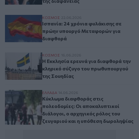
της διαφάνειας
Ισπανία: 24 χρόνια φυλάκισης σε πρώην
ΚΟΣΜΟΣ
22.06.2026
Ισπανία: 24 χρόνια φυλάκισης σε
πρώην υπουργό Μεταφορών για
διαφθορά
Η Εκκλησία ερευνά για διαφθορά την κλη
ΚΟΣΜΟΣ
16.06.2026
Η Εκκλησία ερευνά για διαφθορά την
κληρικό σύζυγο του πρωθυπουργού
της Σουηδίας
Κύκλωμα διαφθοράς στις πολεοδομίες: Οι
ΕΛΛAΔΑ
14.06.2026
Κύκλωμα διαφθοράς στις
πολεοδομίες: Οι αποκαλυπτικοί
διάλογοι, ο αρχηγικός ρόλος του
ζευγαριού και η υπόθεση δωροληψίας