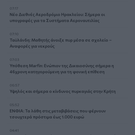
07:17
Νέο Διεθνές Αεροδρόμιο Ηρακλείου: Σήμερα οι
υπογραφές για τα Συστήματα Αεροναυτιλίας
07:10
Ταϋλάνδη: Μαθητής άνοιξε πυρ μέσα σε σχολείο –
Αναφορές για νεκρούς
07:03
Υπόθεση Marfin: Ενώπιον της Δικαιοσύνης σήμερα η
46χρονη κατηγορούμενη για τη φονική επίθεση
06:57
Υψηλός και σήμερα ο κίνδυνος πυρκαγιάς στην Κρήτη
05:52
ΕΝΦΙΑ: Τα λάθη στις μεταβιβάσεις που φέρνουν
τσουχτερά πρόστιμα έως 1.000 ευρώ
04:41