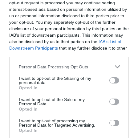
opt-out request is processed you may continue seeing
interest-based ads based on personal information utilized by
Σελιδοποίηση
us or personal information disclosed to third parties prior to
Current page
1
Προηγούμενη σελίδα
Next page
your opt-out. You may separately opt-out of the further
disclosure of your personal information by third parties on the
IAB’s list of downstream participants. This information may
also be disclosed by us to third parties on the
IAB’s List of
Downstream Participants
that may further disclose it to other
Ροή ειδήσεων
Δημοφιλή
third parties.
Personal Data Processing Opt Outs
08:15
I want to opt-out of the Sharing of my
ΟΦΗ: Αυτός πρέπει να είναι, καταρχήν, ο στόχος στο
personal data.
Σούπερ Καπ
Opted In
I want to opt-out of the Sale of my
08:08
Personal Data.
Πυρά σε λύκειο στην Ταϊλάνδη - Τουλάχιστον 2 νεκροί
Opted In
08:06
I want to opt-out of processing my
Personal Data for Targeted Advertising.
«Τριλογία» επετειακών εκδηλώσεων 160 ετών από την
Opted In
Αρκαδική Εθελοθυσία