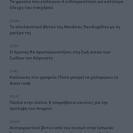
Τα φρούτα που επιλέγουν 4 ενδοκρινολόγοι για καλύτερο
έλεγχο του σακχάρου
03:34
Το απολαυστικό βίντεο της Νατάσας Θεοδωρίδου με τη
μητέρα της
02:51
Ο έρωτας θα πρωταγωνιστήσει στη ζωή αυτών των
ζωδίων τον Αύγουστο
01:42
Καύσωνας στο γραφείο: Πόσο μπορεί να χαλαρώσει το
dress code
00:31
Παιδιά στην πισίνα: 6 απαράβατοι κανόνες για την
πρόληψη του πνιγμού
00:00
Ανατριχιαστικό βίντεο από τον σεισμό στην Ιαπωνία: