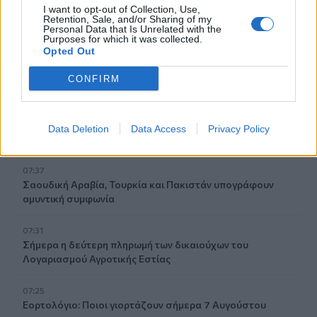
I want to opt-out of Collection, Use,
07:59
Retention, Sale, and/or Sharing of my
Personal Data that Is Unrelated with the
Τα πρωτοσέλιδα των εφημερίδων
Purposes for which it was collected.
Opted Out
07:52
Σεισμός 5,8 βαθμών στις δυτικές Φιλιππίνες
CONFIRM
07:45
Φωτιά τα ξημερώματα στη Σητεία - Η δεύτερη μέσα σε
Data Deletion
Data Access
Privacy Policy
ένα 24ωρο
07:37
Σαουδική Αραβία, Τουρκία και Πακιστάν υπογράφουν
αμυντική συμφωνία
07:31
Σήμερα η δεύτερη πληρωμή των δικαιούχων του
Λογαριασμού Αγροτικής Εστίας
07:25
Εορτολόγιο: Ποιοι γιορτάζουν σήμερα 7 Αυγούστου