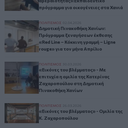
αβεβαιότητας»:Εκπαιδευτικό
πρόγραμμα για οικογένειες στα Χανιά
Δημοτική Πινακοθήκη Χανίων: Πρόγραμμα ξ
ΠΟΛΙΤΙΣΜΟΣ
02.04.2026
Δημοτική Πινακοθήκη Χανίων:
Πρόγραμμα ξεναγήσεων έκθεσης
«Red Line – Κόκκινη γραμμή – Ligne
rouge» για τον μήνα Απρίλιο
«Εικόνες του βλέμματος» - Με επιτυχία 
ΠΟΛΙΤΙΣΜΟΣ
30.03.2026
«Εικόνες του βλέμματος» - Με
επιτυχία η ομιλία της Κατερίνας
Ζαχαροπούλου στη Δημοτική
Πινακοθήκη Χανίων
«Εικόνες του βλέμματος» - Ομιλία της Κ
ΠΟΛΙΤΙΣΜΟΣ
26.03.2026
«Εικόνες του βλέμματος» - Ομιλία της
Κ. Ζαχαροπούλου