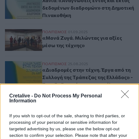
Χανιά: «Αναγνώσεις εντός και εκτός
δεδομένων διαδρομών» στη Δημοτική
Πινακοθήκη
«Μονά Ζυγά. Μιλώντας για αξίες μέσω της
ΠΟΛΙΤΙΣΜΟΣ
01.09.2025
«Μονά Ζυγά. Μιλώντας για αξίες
μέσω της τέχνης»
«Διαδρομές στην τέχνη. Έργα από τη Συλλ
ΠΟΛΙΤΙΣΜΟΣ
25.08.2025
«Διαδρομές στην τέχνη. Έργα από τη
Συλλογή της Τράπεζας της Ελλάδος» -
Έναρξη ξεναγήσεων για ενήλικες
Cretalive -
Do Not Process My Personal
Information
Αρχίζει ο β΄ κύκλος του εκπαιδευτικού 
ΚΡΗΤΗ
20.08.2025
Αρχίζει ο β΄ κύκλος του
εκπαιδευτικού προγράμματος
If you wish to opt-out of the sale, sharing to third parties, or
«Καλοκαιρινές Διαδρομές
processing of your personal or sensitive information for
targeted advertising by us, please use the below opt-out
Δημιουργίας»
section to confirm your selection. Please note that after your