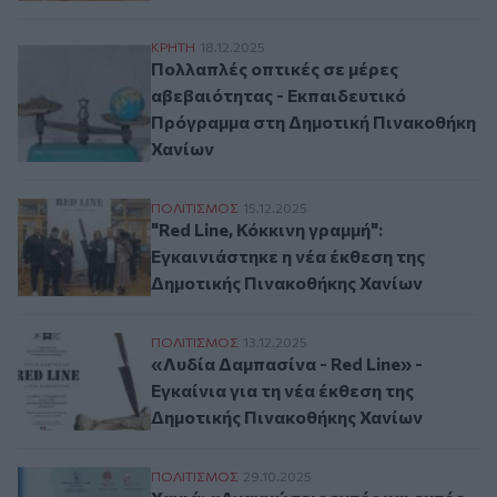
Πολλαπλές oπτικές σε μέρες αβεβαιότητ
ΚΡΗΤΗ
18.12.2025
Πολλαπλές oπτικές σε μέρες
αβεβαιότητας - Εκπαιδευτικό
Πρόγραμμα στη Δημοτική Πινακοθήκη
Χανίων
"Red Line, Κόκκινη γραμμή": Εγκαινιάστηκ
ΠΟΛΙΤΙΣΜΟΣ
15.12.2025
"Red Line, Κόκκινη γραμμή":
Εγκαινιάστηκε η νέα έκθεση της
Δημοτικής Πινακοθήκης Χανίων
«Λυδία Δαμπασίνα - Red Line» - Εγκαίνια 
ΠΟΛΙΤΙΣΜΟΣ
13.12.2025
«Λυδία Δαμπασίνα - Red Line» -
Εγκαίνια για τη νέα έκθεση της
Δημοτικής Πινακοθήκης Χανίων
Χανιά: «Αναγνώσεις εντός και εκτός δεδ
ΠΟΛΙΤΙΣΜΟΣ
29.10.2025