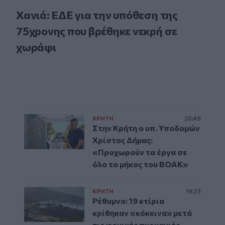
Χανιά: ΕΔΕ για την υπόθεση της
75χρονης που βρέθηκε νεκρή σε
χωράφι
ΚΡΗΤΗ
20:49
Στην Κρήτη ο υπ. Υποδομών
Χρίστος Δήμας:
«Προχωρούν τα έργα σε
όλο το μήκος του ΒΟΑΚ»
ΚΡΗΤΗ
19:23
Ρέθυμνο: 19 κτίρια
κρίθηκαν «κόκκινα» μετά
τις φονικές πυρκαγιές