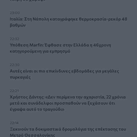
23:00
Ιταλία: Στη Νάπολη καταγράφηκε θερμοκρασία-ρεκόρ 48
βαθμών
22:32
Υπόθεση Marfin: Έφθασε στην Ελλάδα η 46χρονη
κατηγορούμενη για εμπρησμό
22:30
Αυτές είναι οι πιο επικίνδυνες εβδομάδες για μεγάλες
πυρκαγιές
22:21
Χρήστος Δάντης: «Δεν περίμενα την αχαριστία, 22 χρόνια
μετά και συνάδελφοι προσπαθούν να ξεχάσουν ότι
έγραψα αυτό το τραγούδι»
22:14
Ξεκινούν τα δοκιμαστικά δρομολόγια της επέκτασης του
Μετρό Θεσσαλονίκης