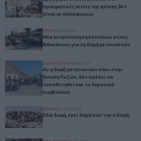
πραγματικές αιτίες της κρίσης δεν
είναι οι πρόσφυγες»
Νέα κινητοποίηση κατοίκων στους Αθανάτ
ΚΡΗΤΗ
18.06.2026
Νέα κινητοποίηση κατοίκων στους
Αθανάτους για τη δομή μεταναστών
Αν η δομή μεταναστών πάει στην Ένωση Πε
ΕΙΔΑ-ΑΚΟΥΣΑ
14.06.2026
Αν η δομή μεταναστών πάει στην
Ένωση Πεζών, δεν πρέπει να
τοποθετηθεί και το δημοτικό
συμβούλιο;
Εδώ δομή, εκεί δομή που ‘ναι η δομή;
ΑΠΟΨΕΙΣ
14.06.2026
Εδώ δομή, εκεί δομή που ‘ναι η δομή;
ΕΙΔΑ-ΑΚΟΥΣΑ
11.06.2026