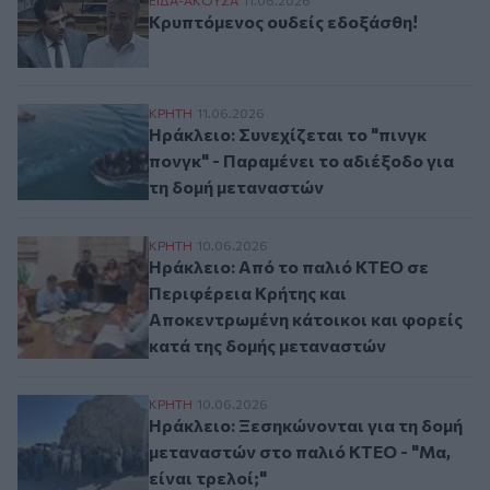
Κρυπτόμενος ουδείς εδοξάσθη!
Κρυπτόμενος ουδείς εδοξάσθη!
Ηράκλειο: Συνεχίζεται το "πινγκ πονγκ" 
ΚΡΗΤΗ
11.06.2026
Ηράκλειο: Συνεχίζεται το "πινγκ
πονγκ" - Παραμένει το αδιέξοδο για
τη δομή μεταναστών
Ηράκλειο: Από το παλιό ΚΤΕΟ σε Περιφέρ
ΚΡΗΤΗ
10.06.2026
Ηράκλειο: Από το παλιό ΚΤΕΟ σε
Περιφέρεια Κρήτης και
Αποκεντρωμένη κάτοικοι και φορείς
κατά της δομής μεταναστών
Ηράκλειο: Ξεσηκώνονται για τη δομή μετα
ΚΡΗΤΗ
10.06.2026
Ηράκλειο: Ξεσηκώνονται για τη δομή
μεταναστών στο παλιό ΚΤΕΟ - "Μα,
είναι τρελοί;"