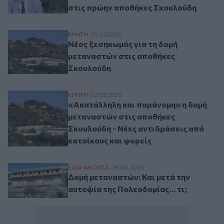
στις πρώην αποθήκες Σκουλούδη
Νέος ξεσηκωμός για τη δομή μεταναστών
ΚΡΗΤΗ
20.07.2026
Νέος ξεσηκωμός για τη δομή
μεταναστών στις αποθήκες
Σκουλούδη
«Ακατάλληλη και παράνομη» η δομή μεταν
ΚΡΗΤΗ
02.07.2026
«Ακατάλληλη και παράνομη» η δομή
μεταναστών στις αποθήκες
Σκουλούδη - Νέες αντιδράσεις από
κατοίκους και φορείς
Δομή μεταναστών: Και μετά την αυτοψία τ
ΕΙΔΑ-ΑΚΟΥΣΑ
29.06.2026
Δομή μεταναστών: Και μετά την
αυτοψία της Πολεοδομίας… τι;