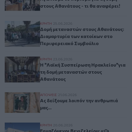
στους Αθανάτους - τι θα αναφέρει!
Δομή μεταναστών στους Αθανάτους: Διαμ
ΚΡΗΤΗ
25.06.2026
Δομή μεταναστών στους Αθανάτους:
Διαμαρτυρία των κατοίκων στο
Περιφερειακό Συμβούλιο
Η "Λαϊκή Συσπείρωση Ηρακλείου"για τη 
ΚΡΗΤΗ
23.06.2026
Η "Λαϊκή Συσπείρωση Ηρακλείου"για
τη δομή μεταναστών στους
Αθανάτους
Ας δείξουμε λοιπόν την ανθρωπιά μας...
ΑΠΟΨΕΙΣ
21.06.2026
Ας δείξουμε λοιπόν την ανθρωπιά
μας...
Εργαζόμενοι Βενιζελείου: «Οι πραγματικές
ΚΡΗΤΗ
20.06.2026
Εργαζόμενοι Βενιζελείου: «Οι