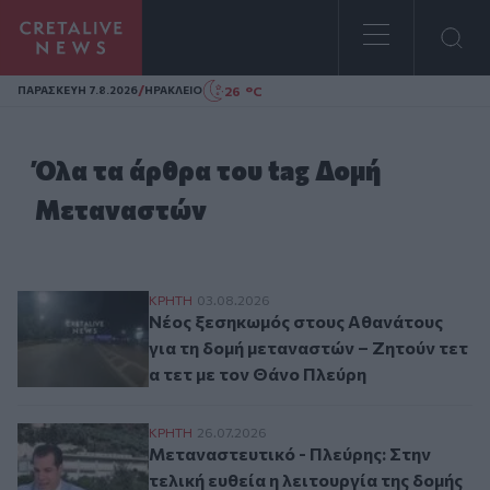
Homepage
/
26 °C
ΠΑΡΑΣΚΕΥΗ 7.8.2026
ΗΡΑΚΛΕΙΟ
Όλα τα άρθρα του tag Δομή
Μεταναστών
Νέος ξεσηκωμός στους Αθανάτους για τη 
ΚΡΗΤΗ
03.08.2026
Νέος ξεσηκωμός στους Αθανάτους
για τη δομή μεταναστών – Ζητούν τετ
α τετ με τον Θάνο Πλεύρη
Μεταναστευτικό - Πλεύρης: Στην τελική ε
ΚΡΗΤΗ
26.07.2026
Μεταναστευτικό - Πλεύρης: Στην
τελική ευθεία η λειτουργία της δομής