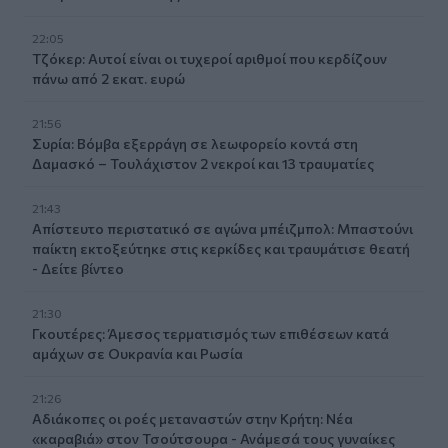
22:05
Τζόκερ: Αυτοί είναι οι τυχεροί αριθμοί που κερδίζουν
πάνω από 2 εκατ. ευρώ
21:56
Συρία: Βόμβα εξερράγη σε λεωφορείο κοντά στη
Δαμασκό – Τουλάχιστον 2 νεκροί και 13 τραυματίες
21:43
Απίστευτο περιστατικό σε αγώνα μπέιζμπολ: Μπαστούνι
παίκτη εκτοξεύτηκε στις κερκίδες και τραυμάτισε θεατή
- Δείτε βίντεο
21:30
Γκουτέρες: Άμεσος τερματισμός των επιθέσεων κατά
αμάχων σε Ουκρανία και Ρωσία
21:26
Αδιάκοπες οι ροές μεταναστών στην Κρήτη: Νέα
«καραβιά» στον Τσούτσουρα - Ανάμεσά τους γυναίκες