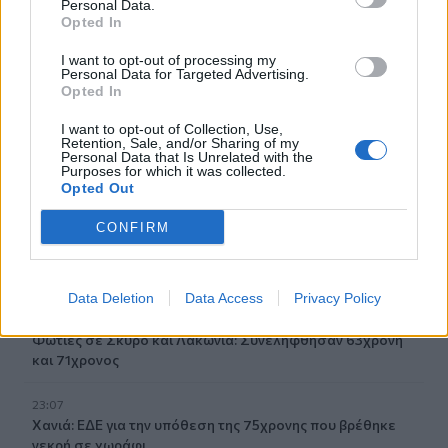
Personal Data.
Χαλκίδας
Opted In
I want to opt-out of processing my
23:32
Personal Data for Targeted Advertising.
Οι «μαύρες χήρες» της Ρωσίας: Παντρεύονται
Opted In
νεοσύλλεκτους πριν μεταβούν στο μέτωπο για να
εισπράξουν τις «παχυλές» αποζημιώσεις
I want to opt-out of Collection, Use,
Retention, Sale, and/or Sharing of my
Personal Data that Is Unrelated with the
23:25
Purposes for which it was collected.
Opted Out
Ρόδος: Έσπασε ο κάβος και τραυμάτισε ναυτικό
CONFIRM
23:19
Τραγωδία στην Εύβοια: Νεκρός 37χρονος μετά από
τροχαίο με αγριογούρουνο
Data Deletion
Data Access
Privacy Policy
23:09
Φωτιές σε Σκύρο και Λακωνία: Συνελήφθησαν 63χρονη
και 71χρονος
23:07
Χανιά: ΕΔΕ για την υπόθεση της 75χρονης που βρέθηκε
νεκρή σε χωράφι