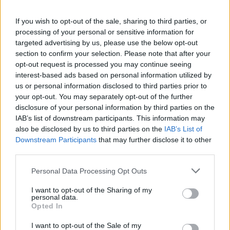
If you wish to opt-out of the sale, sharing to third parties, or
processing of your personal or sensitive information for
targeted advertising by us, please use the below opt-out
section to confirm your selection. Please note that after your
Ροή ειδήσεων
Δημοφιλή
opt-out request is processed you may continue seeing
interest-based ads based on personal information utilized by
us or personal information disclosed to third parties prior to
00:31
your opt-out. You may separately opt-out of the further
Παιδιά στην πισίνα: 6 απαράβατοι κανόνες για την
disclosure of your personal information by third parties on the
πρόληψη του πνιγμού
IAB’s list of downstream participants. This information may
also be disclosed by us to third parties on the
IAB’s List of
00:00
Downstream Participants
that may further disclose it to other
Ανατριχιαστικό βίντεο από τον σεισμό στην Ιαπωνία:
third parties.
Γιατροί προστατεύουν με τα σώματά τους ασθενή την
ώρα του χειρουργείου
Personal Data Processing Opt Outs
23:54
I want to opt-out of the Sharing of my
Τραμπ: Ο πόλεμος με το Ιράν "θα τελειώσει σύντομα"
personal data.
Opted In
23:43
I want to opt-out of the Sale of my
30χρονη έπεσε στη θάλασσα από την γέφυρα της