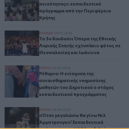
ανισότητας»: εκπαιδευτικό
πρόγραμμα από την Περιφέρεια
Κρήτης
Το 3ο Κουδούνι Όπερα της Εθνικής Λυρική
ΕΛΛAΔΑ
08.10.2025
Το 3ο Κουδούνι Όπερα της Εθνικής
Λυρικής Σκηνής «χτυπάει» φέτος σε
Θεσσαλονίκη και Ιωάννινα
Ρέθυμνο: Η ενίσχυση της συναισθηματική
ΚΡΗΤΗ
29.09.2025
Ρέθυμνο: Η ενίσχυση της
συναισθηματικής νοημοσύνης
μαθητών του Δημοτικού o στόχος
εκπαιδευτικού προγράμματος
«Όταν μεγαλώσω θα γίνω Νιλ Άρμστρονγκ»
ΚΡΗΤΗ
28.09.2025
«Όταν μεγαλώσω θα γίνω Νιλ
Άρμστρονγκ»! Εκπαιδευτικό
πρόγραμμα της NASA ταξιδεύει στα