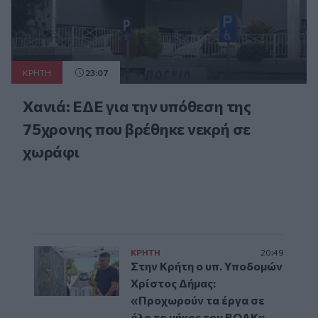
ΚΡΗΤΗ
23:07
Χανιά: ΕΔΕ για την υπόθεση της
75χρονης που βρέθηκε νεκρή σε
χωράφι
ΚΡΗΤΗ
20:49
Στην Κρήτη ο υπ. Υποδομών
Χρίστος Δήμας:
«Προχωρούν τα έργα σε
όλο το μήκος του ΒΟΑΚ»