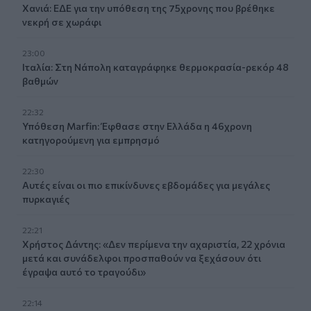
Χανιά: ΕΔΕ για την υπόθεση της 75χρονης που βρέθηκε
νεκρή σε χωράφι
23:00
Ιταλία: Στη Νάπολη καταγράφηκε θερμοκρασία-ρεκόρ 48
βαθμών
22:32
Υπόθεση Marfin: Έφθασε στην Ελλάδα η 46χρονη
κατηγορούμενη για εμπρησμό
22:30
Αυτές είναι οι πιο επικίνδυνες εβδομάδες για μεγάλες
πυρκαγιές
22:21
Χρήστος Δάντης: «Δεν περίμενα την αχαριστία, 22 χρόνια
μετά και συνάδελφοι προσπαθούν να ξεχάσουν ότι
έγραψα αυτό το τραγούδι»
22:14