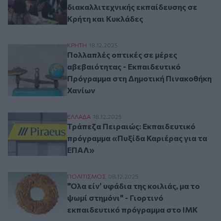
διακαλλιτεχνικής εκπαίδευσης σε
Κρήτη και Κυκλάδες
Πολλαπλές oπτικές σε μέρες αβεβαιότητ
ΚΡΗΤΗ
18.12.2025
Πολλαπλές oπτικές σε μέρες
αβεβαιότητας - Εκπαιδευτικό
Πρόγραμμα στη Δημοτική Πινακοθήκη
Χανίων
Τράπεζα Πειραιώς: Εκπαιδευτικό πρόγρα
ΕΛΛAΔΑ
18.12.2025
Τράπεζα Πειραιώς: Εκπαιδευτικό
πρόγραμμα «Πυξίδα Καριέρας για τα
ΕΠΑΛ»
"Όλα είν’ υφάδια της κοιλιάς, μα το ψωμί
ΠΟΛΙΤΙΣΜΟΣ
08.12.2025
"Όλα είν’ υφάδια της κοιλιάς, μα το
ψωμί στημόνι" - Γιορτινό
εκπαιδευτικό πρόγραμμα στο ΙΜΚ