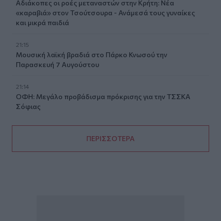
Αδιάκοπες οι ροές μεταναστών στην Κρήτη: Νέα
«καραβιά» στον Τσούτσουρα - Ανάμεσά τους γυναίκες
και μικρά παιδιά
21:15
Μουσική λαϊκή βραδιά στο Πάρκο Κνωσού την
Παρασκευή 7 Αυγούστου
21:14
ΟΦΗ: Μεγάλο προβάδισμα πρόκρισης για την ΤΣΣΚΑ
Σόφιας
ΠΕΡΙΣΣΟΤΕΡΑ