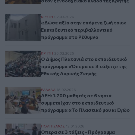
στον ξενοδοχειακό κλάδο της Κρήτης
«Δώσε αξία στην επόμενη ζωή του»: Εκπα
ΚΡΗΤΗ
02.03.2026
«Δώσε αξία στην επόμενη ζωή του»:
Εκπαιδευτικό περιβαλλοντικό
πρόγραμμα στο Ρέθυμνο
Ο Δήμος Πλατανιά στο εκπαιδευτικό πρόγ
ΚΡΗΤΗ
26.02.2026
Ο Δήμος Πλατανιά στο εκπαιδευτικό
πρόγραμμα «Όπερα σε 3 τάξεις» της
Εθνικής Λυρικής Σκηνής
ΔΕΗ: 1.700 μαθητές σε 6 νησιά συμμετείχ
ΕΛΛAΔΑ
18.02.2026
ΔΕΗ: 1.700 μαθητές σε 6 νησιά
συμμετείχαν στο εκπαιδευτικό
πρόγραμμα «Το Πλαστικό μου κι Εγώ»
Όπερα σε 3 τάξεις - Πρόγραμμα διακαλλι
ΠΟΛΙΤΙΣΜΟΣ
12.01.2026
Όπερα σε 3 τάξεις - Πρόγραμμα