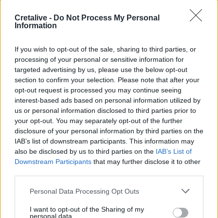
σχολεία της Κρήτης!
Cretalive -
Do Not Process My Personal
Information
If you wish to opt-out of the sale, sharing to third parties, or
Σελιδοποίηση
Current page
1
Προηγούμενη σελίδα
Next page
processing of your personal or sensitive information for
targeted advertising by us, please use the below opt-out
section to confirm your selection. Please note that after your
opt-out request is processed you may continue seeing
interest-based ads based on personal information utilized by
us or personal information disclosed to third parties prior to
Ροή ειδήσεων
Δημοφιλή
your opt-out. You may separately opt-out of the further
disclosure of your personal information by third parties on the
IAB’s list of downstream participants. This information may
00:00
also be disclosed by us to third parties on the
IAB’s List of
Ανατριχιαστικό βίντεο από τον σεισμό στην Ιαπωνία:
Γιατροί προστατεύουν με τα σώματά τους ασθενή την
Downstream Participants
that may further disclose it to other
ώρα του χειρουργείου
third parties.
Personal Data Processing Opt Outs
23:54
Τραμπ: Ο πόλεμος με το Ιράν "θα τελειώσει σύντομα"
I want to opt-out of the Sharing of my
personal data.