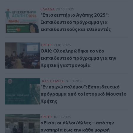
"Επισκεπτήριο Αγάπης 2025": Εκπαιδευτι
ΕΛΛAΔΑ
29.10.2025
"Επισκεπτήριο Αγάπης 2025":
Εκπαιδευτικό πρόγραμμα για
εκπαιδευτικούς και εθελοντές
ΟΑΚ: Ολοκληρώθηκε το νέο εκπαιδευτικό
ΚΡΗΤΗ
21.10.2025
ΟΑΚ: Ολοκληρώθηκε το νέο
εκπαιδευτικό πρόγραμμα για την
Κρητική γαστρονομία
"Εν καιρώ πολέμου": Εκπαιδευτικό πρόγρ
ΠΟΛΙΤΙΣΜΟΣ
20.10.2025
"Εν καιρώ πολέμου": Εκπαιδευτικό
πρόγραμμα από το Ιστορικό Μουσείο
Κρήτης
«Είσαι οι άλλοι/άλλες – από την αναπηρί
ΚΡΗΤΗ
16.10.2025
«Είσαι οι άλλοι/άλλες – από την
αναπηρία έως την κάθε μορφή