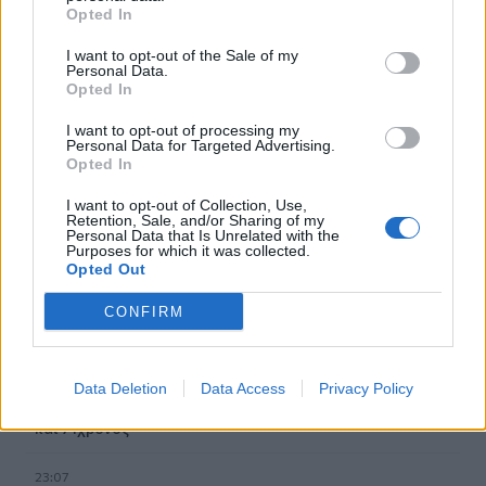
Opted In
23:43
30χρονη έπεσε στη θάλασσα από την γέφυρα της
I want to opt-out of the Sale of my
Χαλκίδας
Personal Data.
Opted In
23:32
Οι «μαύρες χήρες» της Ρωσίας: Παντρεύονται
I want to opt-out of processing my
Personal Data for Targeted Advertising.
νεοσύλλεκτους πριν μεταβούν στο μέτωπο για να
Opted In
εισπράξουν τις «παχυλές» αποζημιώσεις
I want to opt-out of Collection, Use,
Retention, Sale, and/or Sharing of my
23:25
Personal Data that Is Unrelated with the
Ρόδος: Έσπασε ο κάβος και τραυμάτισε ναυτικό
Purposes for which it was collected.
Opted Out
23:19
CONFIRM
Τραγωδία στην Εύβοια: Νεκρός 37χρονος μετά από
τροχαίο με αγριογούρουνο
23:09
Data Deletion
Data Access
Privacy Policy
Φωτιές σε Σκύρο και Λακωνία: Συνελήφθησαν 63χρονη
και 71χρονος
23:07