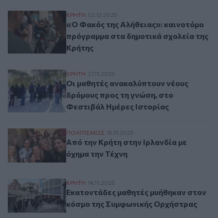
«Ο Φακός της Αλήθειας»: καινοτόμο πρόγ
ΚΡΗΤΗ
02.12.2025
«Ο Φακός της Αλήθειας»: καινοτόμο
πρόγραμμα στα δημοτικά σχολεία της
Κρήτης
Οι μαθητές ανακαλύπτουν νέους δρόμους 
ΚΡΗΤΗ
27.11.2025
Οι μαθητές ανακαλύπτουν νέους
δρόμους προς τη γνώση, στο
Φεστιβάλ Ημέρες Ιστορίας
Από την Κρήτη στην Ιρλανδία με όχημα τη
ΠΟΛΙΤΙΣΜΟΣ
15.11.2025
Από την Κρήτη στην Ιρλανδία με
όχημα την Τέχνη
Εκατοντάδες μαθητές μυήθηκαν στον κόσ
ΚΡΗΤΗ
14.11.2025
Εκατοντάδες μαθητές μυήθηκαν στον
κόσμο της Συμφωνικής Ορχήστρας