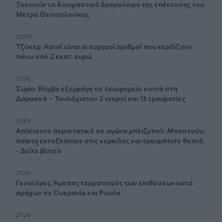
Ξεκινούν τα δοκιμαστικά δρομολόγια της επέκτασης του
Μετρό Θεσσαλονίκης
22:05
Τζόκερ: Αυτοί είναι οι τυχεροί αριθμοί που κερδίζουν
πάνω από 2 εκατ. ευρώ
21:56
Συρία: Βόμβα εξερράγη σε λεωφορείο κοντά στη
Δαμασκό – Τουλάχιστον 2 νεκροί και 13 τραυματίες
21:43
Απίστευτο περιστατικό σε αγώνα μπέιζμπολ: Μπαστούνι
παίκτη εκτοξεύτηκε στις κερκίδες και τραυμάτισε θεατή
- Δείτε βίντεο
21:30
Γκουτέρες: Άμεσος τερματισμός των επιθέσεων κατά
αμάχων σε Ουκρανία και Ρωσία
21:26