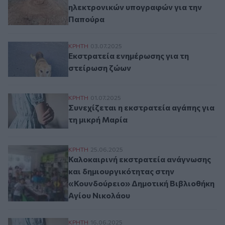
ηλεκτρονικών υπογραφών για την
Παπούρα
Εκστρατεία ενημέρωσης για τη στείρωση
ΚΡΗΤΗ
03.07.2025
Εκστρατεία ενημέρωσης για τη
στείρωση ζώων
Συνεχίζεται η εκστρατεία αγάπης για τη 
ΚΡΗΤΗ
01.07.2025
Συνεχίζεται η εκστρατεία αγάπης για
τη μικρή Μαρία
Καλοκαιρινή εκστρατεία ανάγνωσης και 
ΚΡΗΤΗ
25.06.2025
Καλοκαιρινή εκστρατεία ανάγνωσης
και δημιουργικότητας στην
«Κουνδούρειο» Δημοτική Βιβλιοθήκη
Αγίου Νικολάου
Εκστρατεία αγάπης και στήριξης για τη μ
ΚΡΗΤΗ
16.06.2025