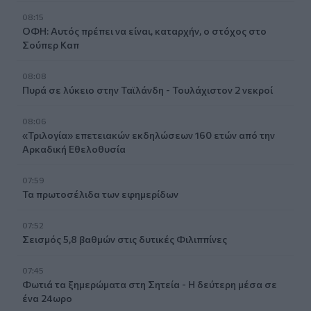
08:15
ΟΦΗ: Αυτός πρέπει να είναι, καταρχήν, ο στόχος στο
Σούπερ Καπ
08:08
Πυρά σε λύκειο στην Ταϊλάνδη - Τουλάχιστον 2 νεκροί
08:06
«Τριλογία» επετειακών εκδηλώσεων 160 ετών από την
Αρκαδική Εθελοθυσία
07:59
Τα πρωτοσέλιδα των εφημερίδων
07:52
Σεισμός 5,8 βαθμών στις δυτικές Φιλιππίνες
07:45
Φωτιά τα ξημερώματα στη Σητεία - Η δεύτερη μέσα σε
ένα 24ωρο