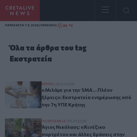
Homepage
/
29 °C
ΠΑΡΑΣΚΕΥΗ 7.8.2026
ΗΡΑΚΛΕΙΟ
Όλα τα άρθρα του tag
Εκστρατεία
«Μιλάμε για την SMA… Πλέον ξέρεις»: Εκ
ΚΡΗΤΗ
28.07.2026
«Μιλάμε για την SMA… Πλέον
ξέρεις»: Εκστρατεία ενημέρωσης από
την 7η ΥΠΕ Κρήτης
Άγιος Νικόλαος: «Κινέζικο πορτρέτο» κα
ΠΟΛΙΤΙΣΜΟΣ
09.07.2026
Άγιος Νικόλαος: «Κινέζικο
πορτρέτο» και άλλες δράσεις στην