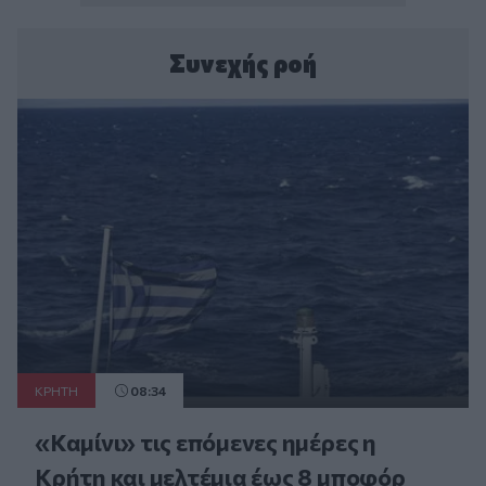
Συνεχής ροή
ΚΡΗΤΗ
08:34
«Καμίνι» τις επόμενες ημέρες η
Κρήτη και μελτέμια έως 8 μποφόρ