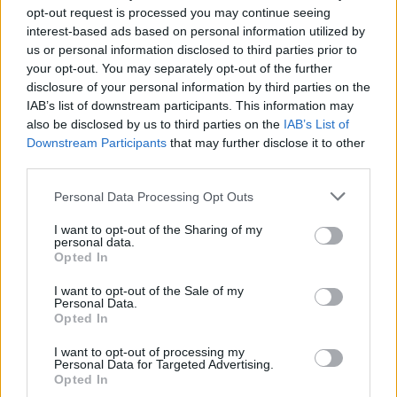
υγεία των φυτών
opt-out request is processed you may continue seeing
interest-based ads based on personal information utilized by
us or personal information disclosed to third parties prior to
your opt-out. You may separately opt-out of the further
Σελιδοποίηση
Current page
1
disclosure of your personal information by third parties on the
Προηγούμενη σελίδα
Next page
IAB’s list of downstream participants. This information may
also be disclosed by us to third parties on the
IAB’s List of
Downstream Participants
that may further disclose it to other
third parties.
Ροή ειδήσεων
Δημοφιλή
Personal Data Processing Opt Outs
I want to opt-out of the Sharing of my
personal data.
09:00
Opted In
ΗΠΑ: Ένας νεκρός από τις πυρκαγιές στην Καλιφόρνια
I want to opt-out of the Sale of my
Personal Data.
09:00
Opted In
Η νέα εποχή της επιχειρηματικής χρηματοδότησης και η
αξία των συνεργειών
I want to opt-out of processing my
Personal Data for Targeted Advertising.
Opted In
08:54