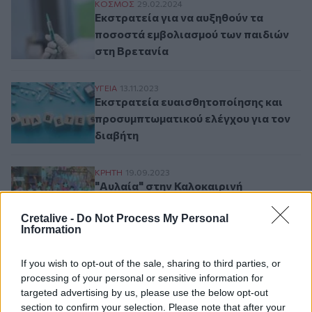
Εκστρατεία για να αυξηθούν τα ποσοστά 
ΚΟΣΜΟΣ
29.02.2024
Εκστρατεία για να αυξηθούν τα
ποσοστά εμβολιασμού των παιδιών
στη Βρετανία
Εκστρατεία ευαισθητοποίησης και προσυμ
ΥΓΕΙΑ
13.11.2023
Εκστρατεία ευαισθητοποίησης και
προσυμπτωματικού ελέγχου για τον
διαβήτη
"Αυλαία" στην Καλοκαιρινή Εκστρατεία Α
ΚΡΗΤΗ
19.09.2023
"Αυλαία" στην Καλοκαιρινή
Εκστρατεία Ανάγνωσης &
Δημιουργικότητας, στα Χανιά
Cretalive -
Do Not Process My Personal
Information
Πανευρωπαϊκή εκστρατεία #PlantHealth4Li
ΕΛΛAΔΑ
01.08.2023
If you wish to opt-out of the sale, sharing to third parties, or
Πανευρωπαϊκή εκστρατεία
processing of your personal or sensitive information for
#PlantHealth4Life με στόχο την
targeted advertising by us, please use the below opt-out
ευαισθητοποίηση του κοινού για την
section to confirm your selection. Please note that after your