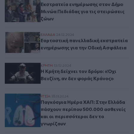
Εκστρατεία ενημέρωσης στον Δήμο
Μινώα Πεδιάδας για τις στειρώσεις
ζώων
Εορταστική πανελλαδική εκστρατεία ενη
ΕΛΛAΔΑ
24.12.2024
Εορταστική πανελλαδική εκστρατεία
ενημέρωσης για την Οδική Ασφάλεια
Η Κρήτη δείχνει τον δρόμο: «Όχι Βενζίνη
ΚΡΗΤΗ
13.12.2024
Η Κρήτη δείχνει τον δρόμο: «Όχι
Βενζίνη, αν δεν φοράς Κράνος»
Παγκόσμια Ημέρα ΧΑΠ: Στην Ελλάδα πάσχο
ΥΓΕΙΑ
18.11.2024
Παγκόσμια Ημέρα ΧΑΠ: Στην Ελλάδα
πάσχουν περίπου 500.000 ασθενείς
και οι περισσότεροι δεν το
γνωρίζουν