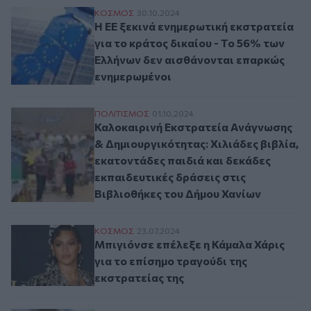
Η ΕΕ ξεκινά ενημερωτική εκστρατεία για 
ΚΟΣΜΟΣ
30.10.2024
Η ΕΕ ξεκινά ενημερωτική εκστρατεία
για το κράτος δικαίου - Το 56% των
Ελλήνων δεν αισθάνονται επαρκώς
ενημερωμένοι
Καλοκαιρινή Εκστρατεία Ανάγνωσης & Δημι
ΠΟΛΙΤΙΣΜΟΣ
01.10.2024
Καλοκαιρινή Εκστρατεία Ανάγνωσης
& Δημιουργικότητας: Χιλιάδες βιβλία,
εκατοντάδες παιδιά και δεκάδες
εκπαιδευτικές δράσεις στις
Βιβλιοθήκες του Δήμου Χανίων
Μπιγιόνσε επέλεξε η Κάμαλα Χάρις για το
ΚΟΣΜΟΣ
23.07.2024
Μπιγιόνσε επέλεξε η Κάμαλα Χάρις
για το επίσημο τραγούδι της
εκστρατείας της