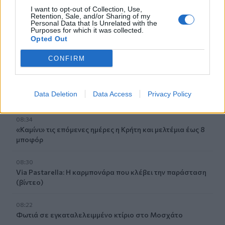
Το Αβδού τιμά ένα μεγάλο δημιουργό, ένα μεγάλο
I want to opt-out of Collection, Use,
μαέστρο, ένα μεγάλο δάσκαλο
Retention, Sale, and/or Sharing of my
Personal Data that Is Unrelated with the
Purposes for which it was collected.
08:50
Opted Out
Αίγιο: Νεκρός 52χρονος οδηγός λεωφορείου, υπέστη
καρδιακό επεισόδιο στο τιμόνι
CONFIRM
08:41
Σίντνεϊ Τάουλ: Πέθανε σε ηλικία 26 ετών η σταρ του
Data Deletion
Data Access
Privacy Policy
TikTok
08:34
«Καμίνι» τις επόμενες ημέρες η Κρήτη και μελτέμια έως 8
μποφόρ
08:30
Via Pastarella: Η καρμπονάρα που κλέβει την παράσταση
(βίντεο)
08:22
Φωτιά σε εγκαταλελειμμένο κτίριο στο Μοσχάτο