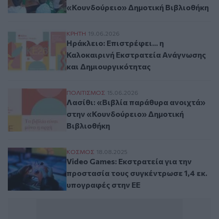
«Κουνδούρειο» Δημοτική Βιβλιοθήκη
Ηράκλειο: Επιστρέφει... η Καλοκαιρινή 
ΚΡΗΤΗ
19.06.2026
Ηράκλειο: Επιστρέφει... η
Καλοκαιρινή Εκστρατεία Ανάγνωσης
και Δημιουργικότητας
Λασίθι: «Βιβλία παράθυρα ανοιχτά» στην
ΠΟΛΙΤΙΣΜΟΣ
15.06.2026
Λασίθι: «Βιβλία παράθυρα ανοιχτά»
στην «Κουνδούρειο» Δημοτική
Βιβλιοθήκη
Video Games: Εκστρατεία για την προστασ
ΚΟΣΜΟΣ
18.08.2025
Video Games: Εκστρατεία για την
προστασία τους συγκέντρωσε 1,4 εκ.
υπογραφές στην ΕΕ