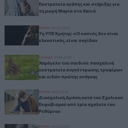
Εκστρατεία αγάπης και στήριξης για
τη μικρή Μαρία στα Χανιά
7η ΥΠΕ Κρήτης: «Ο καπνός δεν είναι ελκυσ
ΚΡΗΤΗ
30.05.2025
7η ΥΠΕ Κρήτης: «Ο καπνός δεν είναι
ελκυστικός, είναι παγίδα»
Χαμόγελο του παιδιού: πασχαλινή εκστρα
ΕΛΛAΔΑ
01.04.2025
Χαμόγελο του παιδιού: πασχαλινή
εκστρατεία συγκέντρωσης τροφίμων
και ειδών πρώτης ανάγκης
Διασχολική Δράση κατά του Σχολικού Εκ
ΚΡΗΤΗ
17.03.2025
Διασχολική Δράση κατά του Σχολικού
Εκφοβισμού από τρία σχολεία του
Ρεθύμνου
Εκστρατεία ενημέρωσης στον Δήμο Μινώα 
ΚΡΗΤΗ
25.02.2025