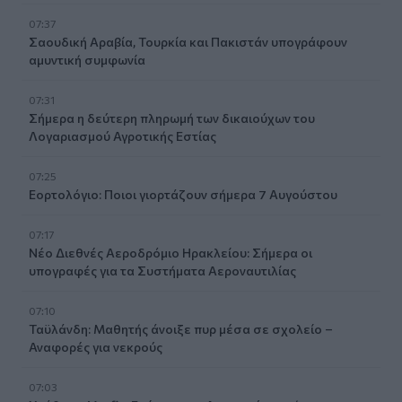
07:37
Σαουδική Αραβία, Τουρκία και Πακιστάν υπογράφουν
αμυντική συμφωνία
07:31
Σήμερα η δεύτερη πληρωμή των δικαιούχων του
Λογαριασμού Αγροτικής Εστίας
07:25
Εορτολόγιο: Ποιοι γιορτάζουν σήμερα 7 Αυγούστου
07:17
Νέο Διεθνές Αεροδρόμιο Ηρακλείου: Σήμερα οι
υπογραφές για τα Συστήματα Αεροναυτιλίας
07:10
Ταϋλάνδη: Μαθητής άνοιξε πυρ μέσα σε σχολείο –
Αναφορές για νεκρούς
07:03