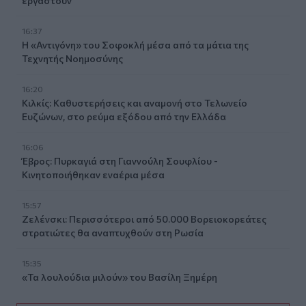
εργαστούν
16:37
Η «Αντιγόνη» του Σοφοκλή μέσα από τα μάτια της
Τεχνητής Νοημοσύνης
16:20
Κιλκίς: Καθυστερήσεις και αναμονή στο Τελωνείο
Ευζώνων, στο ρεύμα εξόδου από την Ελλάδα
16:06
Έβρος: Πυρκαγιά στη Γιαννούλη Σουφλίου -
Κινητοποιήθηκαν εναέρια μέσα
15:57
Ζελένσκι: Περισσότεροι από 50.000 Βορειοκορεάτες
στρατιώτες θα αναπτυχθούν στη Ρωσία
15:35
«Τα λουλούδια μιλούν» του Βασίλη Ξημέρη