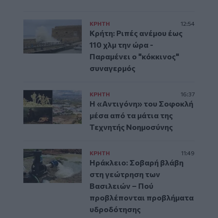
ΚΡΗΤΗ
12:54
Κρήτη: Ριπές ανέμου έως
110 χλμ την ώρα -
Παραμένει ο "κόκκινος"
συναγερμός
ΚΡΗΤΗ
16:37
Η «Αντιγόνη» του Σοφοκλή
μέσα από τα μάτια της
Τεχνητής Νοημοσύνης
ΚΡΗΤΗ
11:49
Ηράκλειο: Σοβαρή βλάβη
στη γεώτρηση των
Βασιλειών – Πού
προβλέπονται προβλήματα
υδροδότησης