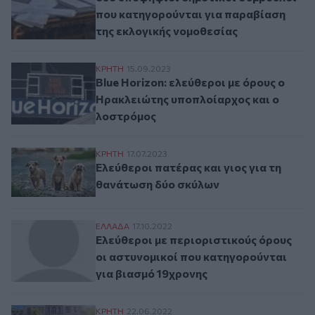
που κατηγορούνται για παραβίαση
της εκλογικής νομοθεσίας
Blue Horizon: ελεύθεροι με όρους ο Ηρα
ΚΡΗΤΗ
15.09.2023
Blue Horizon: ελεύθεροι με όρους ο
Ηρακλειώτης υποπλοίαρχος και ο
λοστρόμος
Ελεύθεροι πατέρας και γιος για τη θανάτ
ΚΡΗΤΗ
17.07.2023
Ελεύθεροι πατέρας και γιος για τη
θανάτωση δύο σκύλων
Ελεύθεροι με περιοριστικούς όρους οι ασ
ΕΛΛAΔΑ
17.10.2022
Ελεύθεροι με περιοριστικούς όρους
οι αστυνομικοί που κατηγορούνται
για βιασμό 19χρονης
Κύκλωμα τοκογλυφίας: τέσσερις στη φυλ
ΚΡΗΤΗ
22.06.2022