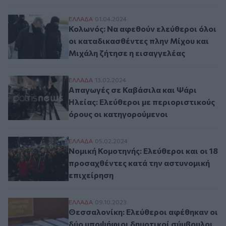
Κολωνός: Να αφεθούν ελεύθεροι όλοι οι 
ΕΛΛAΔΑ
01.04.2024
Κολωνός: Να αφεθούν ελεύθεροι όλοι
οι καταδικασθέντες πλην Μίχου και
Μιχάλη ζήτησε η εισαγγελέας
Απαγωγές σε Καβάσιλα και Ψάρι Ηλείας: 
ΕΛΛAΔΑ
13.02.2024
Απαγωγές σε Καβάσιλα και Ψάρι
Ηλείας: Ελεύθεροι με περιοριστικούς
όρους οι κατηγορούμενοι
Νομική Κομοτηνής: Ελεύθεροι και οι 18 π
ΕΛΛAΔΑ
05.02.2024
Νομική Κομοτηνής: Ελεύθεροι και οι 18
προσαχθέντες κατά την αστυνομική
επιχείρηση
Θεσσαλονίκη: Ελεύθεροι αφέθηκαν οι δύο
ΕΛΛAΔΑ
09.10.2023
Θεσσαλονίκη: Ελεύθεροι αφέθηκαν οι
δύο υποψήφιοι δημοτικοί σύμβουλοι