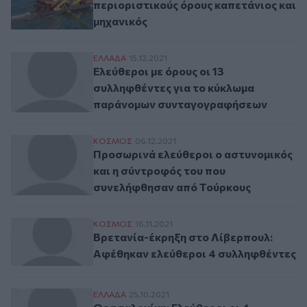
περιοριστικούς όρους καπετάνιος και
μηχανικός
Ελεύθεροι με όρους οι 13 συλληφθέντες
ΕΛΛAΔΑ
15.12.2021
Ελεύθεροι με όρους οι 13
συλληφθέντες για το κύκλωμα
παράνομων συνταγογραφήσεων
Προσωρινά ελεύθεροι ο αστυνομικός και
ΚΟΣΜΟΣ
06.12.2021
Προσωρινά ελεύθεροι ο αστυνομικός
και η σύντροφός του που
συνελήφθησαν από Τούρκους
Βρετανία-έκρηξη στο Λίβερπουλ: Αφέθηκ
ΚΟΣΜΟΣ
16.11.2021
Βρετανία-έκρηξη στο Λίβερπουλ:
Αφέθηκαν ελεύθεροι 4 συλληφθέντες
Θεσσαλονίκη: Ελεύθεροι οι 4 συλληφθέντε
ΕΛΛAΔΑ
25.10.2021