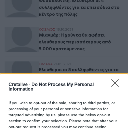
Θεσσαλονίκη: Ελεύθεροι οι 4
συλληφθέντες για τα επεισόδια στο
κέντρο της πόλης
Μιανμάρ: Η χούντα θα αφήσει ελεύθερου
ΚΟΣΜΟΣ
18.10.2021
Μιανμάρ: Η χούντα θα αφήσει
ελεύθερους περισσότερους από
5.000 κρατούμενους
Ελεύθεροι οι 5 συλληφθέντες για το κορι
ΕΛΛAΔΑ
21.09.2021
Ελεύθεροι οι 5 συλληφθέντες για το
κοριτσάκι που ξεχάστηκε στο
σχολικό για ώρες
Cretalive -
Do Not Process My Personal
Information
Καρτ-Πάτρα: Ελεύθεροι και οι 5 συλληφθ
ΕΛΛAΔΑ
20.09.2021
If you wish to opt-out of the sale, sharing to third parties, or
Καρτ-Πάτρα: Ελεύθεροι και οι 5
processing of your personal or sensitive information for
συλληφθέντες
targeted advertising by us, please use the below opt-out
section to confirm your selection. Please note that after your
opt-out request is processed you may continue seeing