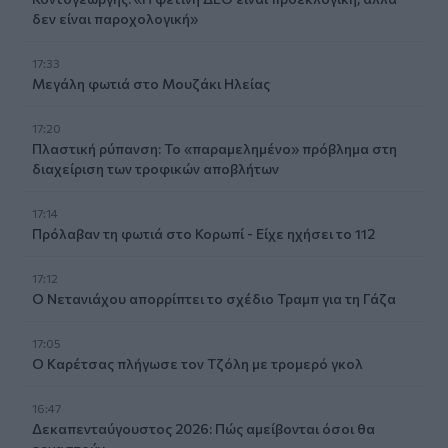
δεν είναι παροχολογική»
17:33
Μεγάλη φωτιά στο Μουζάκι Ηλείας
17:20
Πλαστική ρύπανση: Το «παραμελημένο» πρόβλημα στη
διαχείριση των τροφικών αποβλήτων
17:14
Πρόλαβαν τη φωτιά στο Κορωπί - Είχε ηχήσει το 112
17:12
Ο Νετανιάχου απορρίπτει το σχέδιο Τραμπ για τη Γάζα
17:05
Ο Καρέτσας πλήγωσε τον Τζόλη με τρομερό γκολ
16:47
Δεκαπενταύγουστος 2026: Πώς αμείβονται όσοι θα