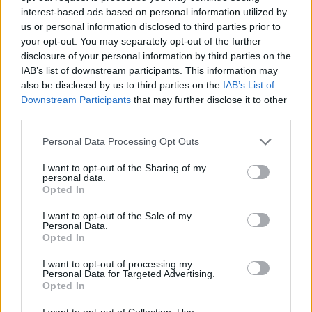
interest-based ads based on personal information utilized by
Σελιδοποίηση
Current page
1
Προηγούμενη σελίδα
Next page
us or personal information disclosed to third parties prior to
your opt-out. You may separately opt-out of the further
disclosure of your personal information by third parties on the
IAB’s list of downstream participants. This information may
also be disclosed by us to third parties on the
IAB’s List of
Downstream Participants
that may further disclose it to other
Ροή ειδήσεων
Δημοφιλή
third parties.
Personal Data Processing Opt Outs
18:16
Ρέθυμνο: Εσπερίδα για τον Νικόλαο Παπαδογιαννάκη στο
I want to opt-out of the Sharing of my
"Θεομήτωρ"
personal data.
Opted In
18:12
I want to opt-out of the Sale of my
Θ. Γιάνναρος: «Οι συνεχείς πυρκαγιές μειώνουν
Personal Data.
δραματικά τη δυνατότητα φυσικής αναγέννησης»
Opted In
I want to opt-out of processing my
18:05
Personal Data for Targeted Advertising.
Πάρος: Ελεύθερος ο ιδιοκτήτης του beach bar για τον
Opted In
θάνατο του τετράχρονου
I want to opt-out of Collection, Use,