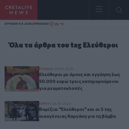
Homepage
/
29 °C
ΚΥΡΙΑΚΗ 9.8.2026
ΗΡΑΚΛΕΙΟ
Όλα τα άρθρα του tag Ελεύθεροι
Ελεύθεροι με όρους και εγγύηση έως 50.
ΕΛΛAΔΑ
29.06.2026
Ελεύθεροι με όρους και εγγύηση έως
50.000 ευρώ τρεις κατηγορούμενοι
για ρευματοκλοπές
Βορίζια: "Ελεύθεροι" και οι 5 της οικογέ
ΚΡΗΤΗ
26.06.2026
Βορίζια: "Ελεύθεροι" και οι 5 της
οικογένειας Καργάκη για τη βόμβα