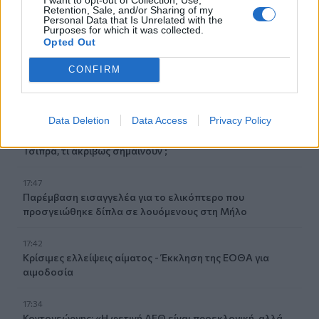
Retention, Sale, and/or Sharing of my
18:05
Personal Data that Is Unrelated with the
ΟΦΗ: Σπουδαία επένδυση με τον Κωνσταντίνο
Purposes for which it was collected.
Opted Out
Παπαδάκη
CONFIRM
18:00
Εύβοια: Ιερέας έσωσε 78χρονη από πνιγμό
Data Deletion
Data Access
Privacy Policy
17:50
Οι «δικαιότεροι φόροι… για τους ισχυρούς» του Αλέξη
Τσίπρα, τι ακριβώς σημαίνουν ;
17:47
Παρέμβαση εισαγγελέα για το ελικόπτερο που
προσγειώθηκε δίπλα σε λουόμενους στη Μήλο
17:42
Κρίσιμες ελλείψεις αίματος - Έκκληση της ΕΟΘΑ για
αιμοδοσία
17:34
Κοντογεώργης: «Η φετινή ΔΕΘ είναι προεκλογική, αλλά