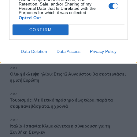
βάση
Retention, Sale, and/or Sharing of my
Personal Data that Is Unrelated with the
Purposes for which it was collected.
23:47
Opted Out
Χαμός στη Βουλή του Κοσόβου: Βουλευτής πέταξε αυγά
στον πρωθυπουργό - Δείτε βίντεο
CONFIRM
23:39
Νέα έρευνα: Οι γυναίκες με δύο έως τρία παιδιά γερνούν
Data Deletion
Data Access
Privacy Policy
πιο αργά
23:31
Ολική έκλειψη ηλίου: Στις 12 Αυγούστου θα σκοτεινιάσει
η μισή Ευρώπη
23:21
Τουρισμός: Με θετικό πρόσημο έως τώρα, παρά τα
σκαμπανεβάσματα, η χρονιά
23:15
Ιταλία-Ισπανία: Κλιμακώνεται η σύγκρουση για τη
Συνθήκη Σένγκεν