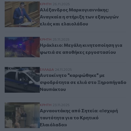
Αλέξανδρος Μαρκογιαννάκης: Αναγκαία η 
ΚΡΗΤΗ
26.11.2025
Αλέξανδρος Μαρκογιαννάκης:
Αναγκαία η στήριξη των εξαγωγών
ελιάς και ελαιολάδου
Ηράκλειο: Μεγάλη κινητοποίηση για φωτ
ΚΡΗΤΗ
25.11.2025
Ηράκλειο: Μεγάλη κινητοποίηση για
φωτιά σε αποθήκες εργοστασίου
Αυτοκίνητο "καρφώθηκε" με σφοδρότητα
ΕΛΛAΔΑ
24.11.2025
Αυτοκίνητο "καρφώθηκε" με
σφοδρότητα σε ελιά στο Ξηροπήγαδο
Ναυπάκτου
Αρναουτάκης από Σητεία: «Ισχυρή ταυτότ
ΚΡΗΤΗ
23.11.2025
Αρναουτάκης από Σητεία: «Ισχυρή
ταυτότητα για το Κρητικό
Ελαιόλαδο»