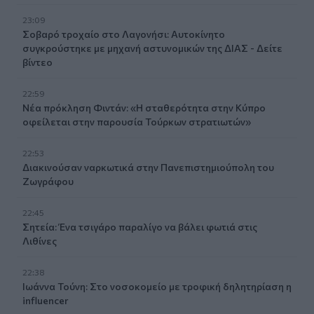
23:09
Σοβαρό τροχαίο στο Λαγονήσι: Αυτοκίνητο
συγκρούστηκε με μηχανή αστυνομικών της ΔΙΑΣ - Δείτε
βίντεο
22:59
Νέα πρόκληση Φιντάν: «Η σταθερότητα στην Κύπρο
οφείλεται στην παρουσία Τούρκων στρατιωτών»
22:53
Διακινούσαν ναρκωτικά στην Πανεπιστημιούπολη του
Ζωγράφου
22:45
Σητεία: Ένα τσιγάρο παραλίγο να βάλει φωτιά στις
Λιθίνες
22:38
Ιωάννα Τούνη: Στο νοσοκομείο με τροφική δηλητηρίαση η
influencer