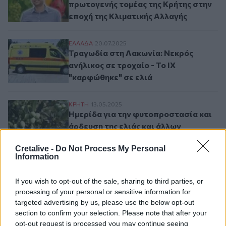
πρωτογενής τομέας της Κρήτης στην
εποχή της Κλιματικής Αλλαγής
Τραγωδία στη Λακωνία: Νεκρός ανήλικος σ
ΕΛΛAΔΑ
20.07.2025
Τραγωδία στη Λακωνία: Νεκρός
ανήλικος σε τροχαίο - Το ΙΧ
"καρφώθηκε" σε ελιά
Ημερίδα για την φυτοπροστασία και άρδε
ΚΡΗΤΗ
13.05.2025
Ημερίδα για την φυτοπροστασία και
άρδευση της ελιάς και άλλων
Κρητικών καλλιεργειών
Cretalive -
Do Not Process My Personal
Information
Σελιδοποίηση
Current page
1
If you wish to opt-out of the sale, sharing to third parties, or
Προηγούμενη σελίδα
Next page
processing of your personal or sensitive information for
targeted advertising by us, please use the below opt-out
section to confirm your selection. Please note that after your
opt-out request is processed you may continue seeing