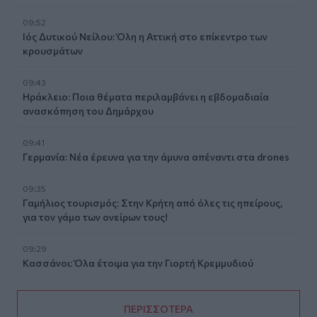
09:52
Ιός Δυτικού Νείλου: Όλη η Αττική στο επίκεντρο των
κρουσμάτων
09:43
Ηράκλειο: Ποια θέματα περιλαμβάνει η εβδομαδιαία
ανασκόπηση του Δημάρχου
09:41
Γερμανία: Νέα έρευνα για την άμυνα απέναντι στα drones
09:35
Γαμήλιος τουρισμός: Στην Κρήτη από όλες τις ηπείρους,
για τον γάμο των ονείρων τους!
09:29
Κασσάνοι: Όλα έτοιμα για την Γιορτή Κρεμμυδιού
ΠΕΡΙΣΣΟΤΕΡΑ