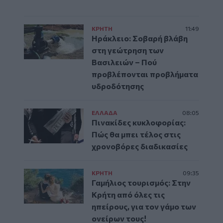
ΚΡΗΤΗ
11:49
Ηράκλειο: Σοβαρή βλάβη
στη γεώτρηση των
Βασιλειών – Πού
προβλέπονται προβλήματα
υδροδότησης
ΕΛΛAΔΑ
08:05
Πινακίδες κυκλοφορίας:
Πώς θα μπει τέλος στις
χρονοβόρες διαδικασίες
ΚΡΗΤΗ
09:35
Γαμήλιος τουρισμός: Στην
Κρήτη από όλες τις
ηπείρους, για τον γάμο των
ονείρων τους!