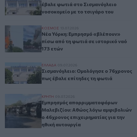
έβαλε φωτιά στο Σισμανόγλειο
νοσοκομείο με το τσιγάρο του
Νέα Υόρκη: Εμπρησμό «βλέπουν» πίσω από
ΚΟΣΜΟΣ
13.07.2026
Νέα Υόρκη: Εμπρησμό «βλέπουν»
πίσω από τη φωτιά σε ιστορικό ναό
173 ετών
Σισμανόγλειο: Ομολόγησε ο 76χρονος πως
ΕΛΛAΔΑ
09.07.2026
Σισμανόγλειο: Ομολόγησε ο 76χρονος
πως έβαλε επίτηδες τη φωτιά
Εμπρησμός απορριμματοφόρων Μαλεβιζίου
ΚΡΗΤΗ
09.07.2026
Εμπρησμός απορριμματοφόρων
Μαλεβιζίου: Αθώος λόγω αμφιβολιών
ο 46χρονος επιχειρηματίας για την
ηθική αυτουργία