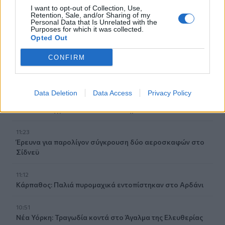
I want to opt-out of Collection, Use,
11:43
Retention, Sale, and/or Sharing of my
Personal Data that Is Unrelated with the
Ρεκόρ υψηλής θερμοκρασίας 36,9°C σημειώθηκε στο
Purposes for which it was collected.
Χονγκ Κονγκ
Opted Out
11:40
CONFIRM
Πανηγύρια: Γλέντι, χορός αλλά και προσοχή στις
τροφικές δηλητηριάσεις
Data Deletion
Data Access
Privacy Policy
11:35
Ρωσικά πλήγματα σε δύο διυλιστήρια
11:23
Έρευνα για παρολίγον σύγκρουση δύο αεροσκαφών στο
Σίδνεϋ
11:12
Κάρπαθος: Παλιά πυρομαχικά εντοπίστηκαν στο Αρδάνι
10:51
Νέα Υόρκη: Τραγωδία κοντά στο Άγαλμα της Ελευθερίας