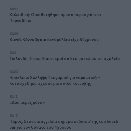
10:42
Χαλκιδική: Οριοθετήθηκε άμεσα πυρκαγιά στα
Πυργαδίκια
10:39
Χανιά: Κάνναβη και δενδρύλλια είχε 52χρονος
10:31
Ταϊλάνδη: Στους 9 οι νεκροί από το μακελειό σε σχολείο
10:23
Ηράκλειο: Σύλληψη ζευγαριού για ναρκωτικά –
Κατασχέθηκε σχεδόν μισό κιλό κάνναβης
10:13
«Δύο μέρες μόνο»
10:10
Πάρος: Στον εισαγγελέα σήμερα ο ιδιοκτήτης του beach
bar για τον θάνατο του 4χρονου