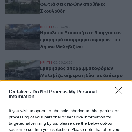
φωτιά στις πρώην αποθήκες
Σκουλούδη
Ηράκλειο: Διακοπή στη δίκη για τον εμ
ΚΡΗΤΗ
03.06.2026
Ηράκλειο: Διακοπή στη δίκη για τον
εμπρησμό απορριμματοφόρων του
Δήμου Μαλεβιζίου
Εμπρησμός απορριμματοφόρων Μαλεβίζι: 
ΚΡΗΤΗ
03.06.2026
Εμπρησμός απορριμματοφόρων
Μαλεβίζι: σήμερα η δίκη σε δεύτερο
βαθμό
Cretalive -
Do Not Process My Personal
Information
Ηράκλειο - Εμπρησμός εκκλησιαστικών ειδ
ΚΡΗΤΗ
01.06.2026
Ηράκλειο - Εμπρησμός
εκκλησιαστικών ειδών: ποια είναι η
If you wish to opt-out of the sale, sharing to third parties, or
processing of your personal or sensitive information for
γυναίκα που τα έκανε όλα στάχτη
targeted advertising by us, please use the below opt-out
section to confirm your selection. Please note that after your