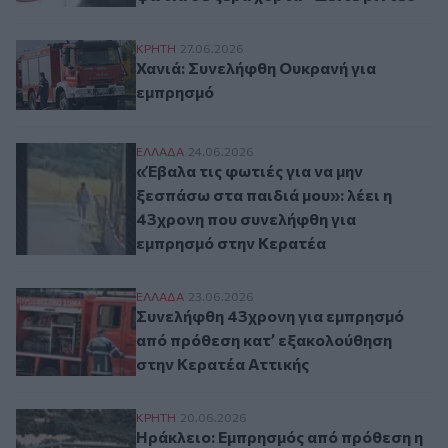
Χανιά: Συνελήφθη Ουκρανή για εμπρησμό
ΚΡΗΤΗ
27.06.2026
Χανιά: Συνελήφθη Ουκρανή για
εμπρησμό
«Έβαλα τις φωτιές για να μην ξεσπάσω στ
ΕΛΛAΔΑ
24.06.2026
«Έβαλα τις φωτιές για να μην
ξεσπάσω στα παιδιά μου»: λέει η
43χρονη που συνελήφθη για
εμπρησμό στην Κερατέα
Συνελήφθη 43χρονη για εμπρησμό από πρ
ΕΛΛAΔΑ
23.06.2026
Συνελήφθη 43χρονη για εμπρησμό
από πρόθεση κατ’ εξακολούθηση
στην Κερατέα Αττικής
Ηράκλειο: Εμπρησμός από πρόθεση η φωτ
ΚΡΗΤΗ
20.06.2026
Ηράκλειο: Εμπρησμός από πρόθεση η