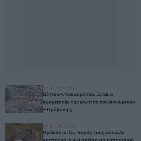
Βίντεο-ντοκουμέντο: Είναι ο εμπρηστής 
ΚΡΗΤΗ
01.08.2026
Βίντεο-ντοκουμέντο: Είναι ο
εμπρηστής της φωτιάς του Ασώματου
– Πρέβελης;
Ηράκλειο: Ο... λαγός τους έστειλε κρατ
ΚΡΗΤΗ
30.07.2026
Ηράκλειο: Ο... λαγός τους έστειλε
κρατητήρια για απόπειρα εμπρησμού