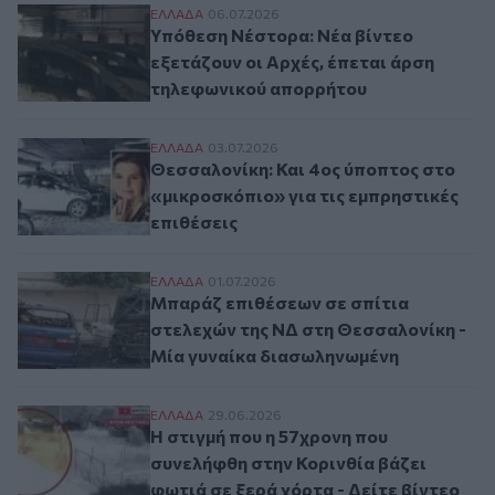
Υπόθεση Νέστορα: Νέα βίντεο εξετάζουν 
ΕΛΛAΔΑ
06.07.2026
Υπόθεση Νέστορα: Νέα βίντεο
εξετάζουν οι Αρχές, έπεται άρση
τηλεφωνικού απορρήτου
Θεσσαλονίκη: Και 4ος ύποπτος στο «μικρο
ΕΛΛAΔΑ
03.07.2026
Θεσσαλονίκη: Και 4ος ύποπτος στο
«μικροσκόπιο» για τις εμπρηστικές
επιθέσεις
Μπαράζ επιθέσεων σε σπίτια στελεχών τη
ΕΛΛAΔΑ
01.07.2026
Μπαράζ επιθέσεων σε σπίτια
στελεχών της ΝΔ στη Θεσσαλονίκη -
Μία γυναίκα διασωληνωμένη
Η στιγμή που η 57χρονη που συνελήφθη στη
ΕΛΛAΔΑ
29.06.2026
Η στιγμή που η 57χρονη που
συνελήφθη στην Κορινθία βάζει
φωτιά σε ξερά χόρτα - Δείτε βίντεο