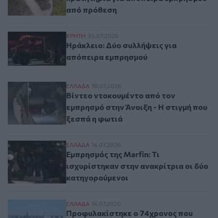
από πρόθεση
Ηράκλειο: Δύο συλλήψεις για απόπειρα 
ΚΡΗΤΗ
30.07.2026
Ηράκλειο: Δύο συλλήψεις για
απόπειρα εμπρησμού
Βίντεο ντοκουμέντο από τον εμπρησμό στη
ΕΛΛAΔΑ
18.07.2026
Βίντεο ντοκουμέντο από τον
εμπρησμό στην Άνοιξη - Η στιγμή που
ξεσπά η φωτιά
Εμπρησμός της Marfin: Τι ισχυρίστηκαν σ
ΕΛΛAΔΑ
14.07.2026
Εμπρησμός της Marfin: Τι
ισχυρίστηκαν στην ανακρίτρια οι δύο
κατηγορούμενοι
Προφυλακίστηκε ο 74χρονος που έβαλε φω
ΕΛΛAΔΑ
14.07.2026
Προφυλακίστηκε ο 74χρονος που