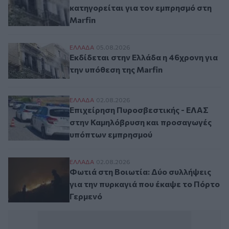
κατηγορείται για τον εμπρησμό στη
Marfin
Εκδίδεται στην Ελλάδα η 46χρονη για την
ΕΛΛAΔΑ
05.08.2026
Εκδίδεται στην Ελλάδα η 46χρονη για
την υπόθεση της Marfin
Επιχείρηση Πυροσβεστικής - ΕΛΑΣ στην
ΕΛΛAΔΑ
02.08.2026
Επιχείρηση Πυροσβεστικής - ΕΛΑΣ
στην Καμηλόβρυση και προσαγωγές
υπόπτων εμπρησμού
Φωτιά στη Βοιωτία: Δύο συλλήψεις για τ
ΕΛΛAΔΑ
02.08.2026
Φωτιά στη Βοιωτία: Δύο συλλήψεις
για την πυρκαγιά που έκαψε το Πόρτο
Γερμενό