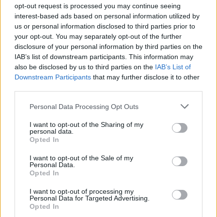
opt-out request is processed you may continue seeing
Σελιδοποίηση
interest-based ads based on personal information utilized by
Current page
1
Προηγούμενη σελίδα
Next page
us or personal information disclosed to third parties prior to
your opt-out. You may separately opt-out of the further
disclosure of your personal information by third parties on the
IAB’s list of downstream participants. This information may
also be disclosed by us to third parties on the
IAB’s List of
Ροή ειδήσεων
Δημοφιλή
Downstream Participants
that may further disclose it to other
third parties.
Personal Data Processing Opt Outs
11:59
Τραγωδία στα Μάλια: 64χρονος ανασύρθηκε νεκρός από
I want to opt-out of the Sharing of my
τη θάλασσα
personal data.
Opted In
11:55
Σορός 57χρονης στον Λυκαβηττό: Τι εξετάζουν οι αρχές
I want to opt-out of the Sale of my
Personal Data.
για τη μοιραία πτώση
Opted In
11:49
I want to opt-out of processing my
Personal Data for Targeted Advertising.
Ηράκλειο: Σοβαρή βλάβη στη γεώτρηση των Βασιλειών –
Opted In
Πού προβλέπονται προβλήματα υδροδότησης