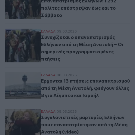
Επαναπατρισμός Ελλήνων: 1.292
πολίτες επέστρεψαν έως και το
Σάββατο
Συνεχίζεται ο επαναπατρισμός Ελλήνων α
ΕΛΛAΔΑ
09.03.2026
Συνεχίζεται ο επαναπατρισμός
Ελλήνων από τη Μέση Ανατολή – Οι
σημερινές προγραμματισμένες
πτήσεις
Ερχονται 13 πτήσεις επαναπατρισμού από 
ΕΛΛAΔΑ
08.03.2026
Ερχονται 13 πτήσεις επαναπατρισμού
από τη Μέση Ανατολή, φεύγουν άλλες
8 για Αίγυπτο και Ισραήλ
Συγκλονιστικές μαρτυρίες Ελλήνων που ε
ΕΛΛAΔΑ
08.03.2026
Συγκλονιστικές μαρτυρίες Ελλήνων
που επαναπατρίστηκαν από τη Μέση
Ανατολή (video)