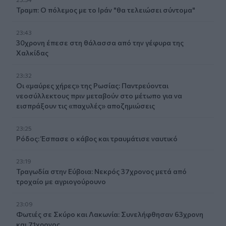
Τραμπ: Ο πόλεμος με το Ιράν "θα τελειώσει σύντομα"
23:43
30χρονη έπεσε στη θάλασσα από την γέφυρα της
Χαλκίδας
23:32
Οι «μαύρες χήρες» της Ρωσίας: Παντρεύονται
νεοσύλλεκτους πριν μεταβούν στο μέτωπο για να
εισπράξουν τις «παχυλές» αποζημιώσεις
23:25
Ρόδος: Έσπασε ο κάβος και τραυμάτισε ναυτικό
23:19
Τραγωδία στην Εύβοια: Νεκρός 37χρονος μετά από
τροχαίο με αγριογούρουνο
23:09
Φωτιές σε Σκύρο και Λακωνία: Συνελήφθησαν 63χρονη
και 71χρονος