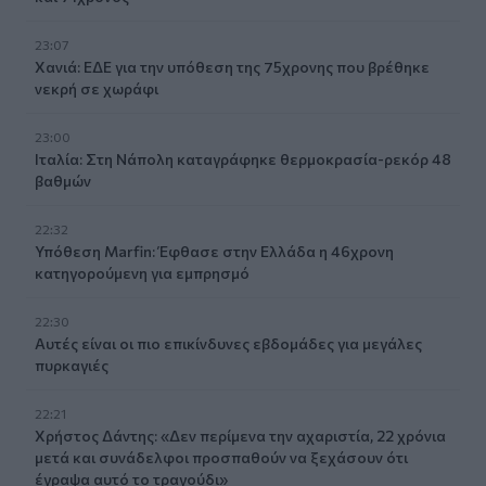
23:07
Χανιά: ΕΔΕ για την υπόθεση της 75χρονης που βρέθηκε
νεκρή σε χωράφι
23:00
Ιταλία: Στη Νάπολη καταγράφηκε θερμοκρασία-ρεκόρ 48
βαθμών
22:32
Υπόθεση Marfin: Έφθασε στην Ελλάδα η 46χρονη
κατηγορούμενη για εμπρησμό
22:30
Αυτές είναι οι πιο επικίνδυνες εβδομάδες για μεγάλες
πυρκαγιές
22:21
Χρήστος Δάντης: «Δεν περίμενα την αχαριστία, 22 χρόνια
μετά και συνάδελφοι προσπαθούν να ξεχάσουν ότι
έγραψα αυτό το τραγούδι»