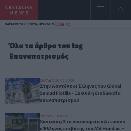
Homepage
/
26 °C
ΠΑΡΑΣΚΕΥΗ 7.8.2026
ΗΡΑΚΛΕΙΟ
Όλα τα άρθρα του tag
Επαναπατρισμός
Στην Ασντόντ οι Έλληνες του Global Sumud
ΕΛΛAΔΑ
20.05.2026
Στην Ασντόντ οι Έλληνες του Global
Sumud Flotilla - Ξεκινά η διαδικασία
επαναπατρισμού
Χανταϊός: Στο νοσοκομείο «Αττικόν» ο Έλ
ΕΛΛAΔΑ
11.05.2026
Χανταϊός: Στο νοσοκομείο «Αττικόν»
ο Έλληνας επιβάτης του MV Hondius –