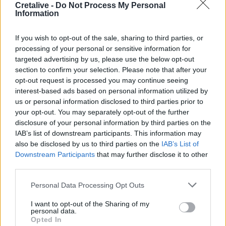
κιονόκρανου του Λεωνιδαίου
Cretalive -
Do Not Process My Personal
Information
If you wish to opt-out of the sale, sharing to third parties, or
Σελιδοποίηση
Current page
processing of your personal or sensitive information for
1
Προηγούμενη σελίδα
Next page
targeted advertising by us, please use the below opt-out
section to confirm your selection. Please note that after your
opt-out request is processed you may continue seeing
interest-based ads based on personal information utilized by
us or personal information disclosed to third parties prior to
Ροή ειδήσεων
Δημοφιλή
your opt-out. You may separately opt-out of the further
disclosure of your personal information by third parties on the
IAB’s list of downstream participants. This information may
05:52
also be disclosed by us to third parties on the
IAB’s List of
ΕΝΦΙΑ: Τα λάθη στις μεταβιβάσεις που φέρνουν
Downstream Participants
that may further disclose it to other
τσουχτερά πρόστιμα έως 1.000 ευρώ
third parties.
04:41
Personal Data Processing Opt Outs
Τα φρούτα που επιλέγουν 4 ενδοκρινολόγοι για καλύτερο
I want to opt-out of the Sharing of my
έλεγχο του σακχάρου
personal data.
Opted In