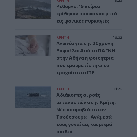
Ρέθυμνο: 19 κτίρια
κρίθηκαν «κόκκινα» μετά
τις φονικές πυρκαγιές
ΚΡΗΤΗ
18:32
Αγωνία για την 20χρονη
Ραφαέλα: Από το ΠΑΓΝΗ
στην Αθήνα η φοιτήτρια
που τραυματίστηκε σε
τροχαίο στο ΙΤΕ
ΚΡΗΤΗ
21:26
Αδιάκοπες οι ροές
μεταναστών στην Κρήτη:
Νέα «καραβιά» στον
Τσούτσουρα - Ανάμεσά
τους γυναίκες και μικρά
παιδιά