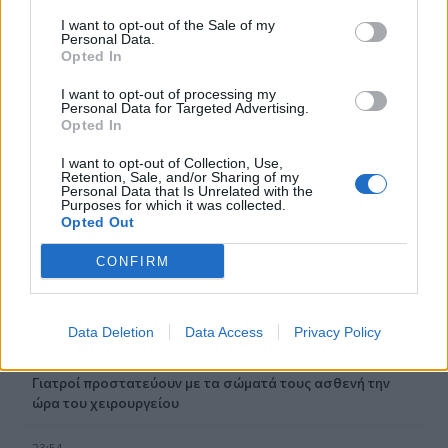
03:34
Το απολαυστικό βίντεο της Νατάσας Θεοδωρίδου με τη
I want to opt-out of the Sale of my
Personal Data.
μητέρα της
Opted In
02:51
I want to opt-out of processing my
Ο έρωτας θα πρωταγωνιστήσει στη ζωή αυτών των
Personal Data for Targeted Advertising.
Opted In
ζωδίων τον Αύγουστο
I want to opt-out of Collection, Use,
01:42
Retention, Sale, and/or Sharing of my
Personal Data that Is Unrelated with the
Καύσωνας στο γραφείο: Πόσο μπορεί να χαλαρώσει το
Purposes for which it was collected.
dress code
Opted Out
00:31
CONFIRM
Παιδιά στην πισίνα: 6 απαράβατοι κανόνες για την
πρόληψη του πνιγμού
Data Deletion
Data Access
Privacy Policy
00:00
Ανατριχιαστικό βίντεο από τον σεισμό στην Ιαπωνία:
Γιατροί προστατεύουν με τα σώματά τους ασθενή την
ώρα του χειρουργείου
23:54