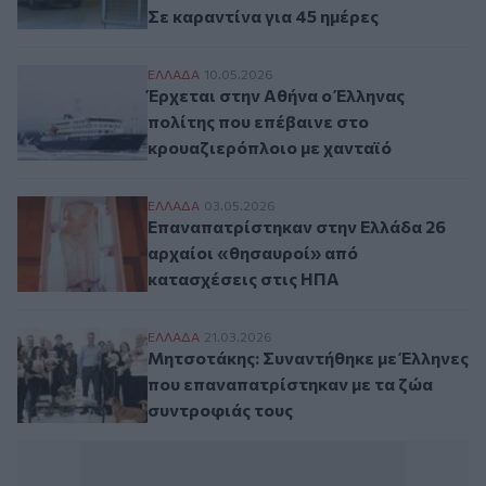
Σε καραντίνα για 45 ημέρες
Έρχεται στην Αθήνα ο Έλληνας πολίτης π
ΕΛΛAΔΑ
10.05.2026
Έρχεται στην Αθήνα ο Έλληνας
πολίτης που επέβαινε στο
κρουαζιερόπλοιο με χανταϊό
Επαναπατρίστηκαν στην Ελλάδα 26 αρχαί
ΕΛΛAΔΑ
03.05.2026
Επαναπατρίστηκαν στην Ελλάδα 26
αρχαίοι «θησαυροί» από
κατασχέσεις στις ΗΠΑ
Μητσοτάκης: Συναντήθηκε με Έλληνες που
ΕΛΛAΔΑ
21.03.2026
Μητσοτάκης: Συναντήθηκε με Έλληνες
που επαναπατρίστηκαν με τα ζώα
συντροφιάς τους