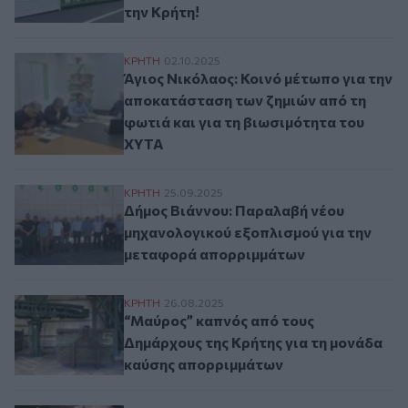
την Κρήτη!
Άγιος Νικόλαος: Κοινό μέτωπο για την απ
ΚΡΗΤΗ
02.10.2025
Άγιος Νικόλαος: Κοινό μέτωπο για την
αποκατάσταση των ζημιών από τη
φωτιά και για τη βιωσιμότητα του
ΧΥΤΑ
Δήμος Βιάννου: Παραλαβή νέου μηχανολο
ΚΡΗΤΗ
25.09.2025
Δήμος Βιάννου: Παραλαβή νέου
μηχανολογικού εξοπλισμού για την
μεταφορά απορριμμάτων
“Μαύρος” καπνός από τους Δημάρχους τη
ΚΡΗΤΗ
26.08.2025
“Μαύρος” καπνός από τους
Δημάρχους της Κρήτης για τη μονάδα
καύσης απορριμμάτων