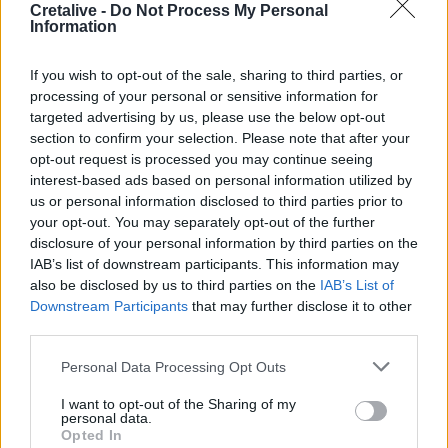
Ενέργειας και Υδάτων
Cretalive -
Do Not Process My Personal
Information
If you wish to opt-out of the sale, sharing to third parties, or
Σελιδοποίηση
Current page
processing of your personal or sensitive information for
1
Προηγούμενη σελίδα
Next page
targeted advertising by us, please use the below opt-out
section to confirm your selection. Please note that after your
opt-out request is processed you may continue seeing
interest-based ads based on personal information utilized by
us or personal information disclosed to third parties prior to
Ροή ειδήσεων
Δημοφιλή
your opt-out. You may separately opt-out of the further
disclosure of your personal information by third parties on the
IAB’s list of downstream participants. This information may
05:52
also be disclosed by us to third parties on the
IAB’s List of
ΕΝΦΙΑ: Τα λάθη στις μεταβιβάσεις που φέρνουν
Downstream Participants
that may further disclose it to other
τσουχτερά πρόστιμα έως 1.000 ευρώ
third parties.
04:41
Personal Data Processing Opt Outs
Τα φρούτα που επιλέγουν 4 ενδοκρινολόγοι για καλύτερο
I want to opt-out of the Sharing of my
έλεγχο του σακχάρου
personal data.
Opted In