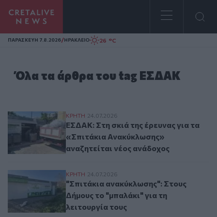
Homepage
/
26 °C
ΠΑΡΑΣΚΕΥΗ 7.8.2026
ΗΡΑΚΛΕΙΟ
Όλα τα άρθρα του tag ΕΣΔΑΚ
ΕΣΔΑΚ: Στη σκιά της έρευνας για τα «Σπι
ΚΡΗΤΗ
24.07.2026
ΕΣΔΑΚ: Στη σκιά της έρευνας για τα
«Σπιτάκια Ανακύκλωσης»
αναζητείται νέος ανάδοχος
"Σπιτάκια ανακύκλωσης": Στους Δήμους το
ΚΡΗΤΗ
24.07.2026
"Σπιτάκια ανακύκλωσης": Στους
Δήμους το "μπαλάκι" για τη
λειτουργία τους