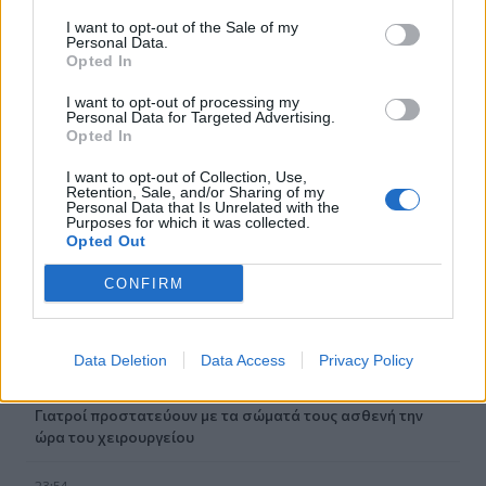
03:34
Το απολαυστικό βίντεο της Νατάσας Θεοδωρίδου με τη
I want to opt-out of the Sale of my
Personal Data.
μητέρα της
Opted In
02:51
I want to opt-out of processing my
Ο έρωτας θα πρωταγωνιστήσει στη ζωή αυτών των
Personal Data for Targeted Advertising.
Opted In
ζωδίων τον Αύγουστο
I want to opt-out of Collection, Use,
01:42
Retention, Sale, and/or Sharing of my
Personal Data that Is Unrelated with the
Καύσωνας στο γραφείο: Πόσο μπορεί να χαλαρώσει το
Purposes for which it was collected.
dress code
Opted Out
00:31
CONFIRM
Παιδιά στην πισίνα: 6 απαράβατοι κανόνες για την
πρόληψη του πνιγμού
Data Deletion
Data Access
Privacy Policy
00:00
Ανατριχιαστικό βίντεο από τον σεισμό στην Ιαπωνία:
Γιατροί προστατεύουν με τα σώματά τους ασθενή την
ώρα του χειρουργείου
23:54