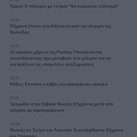
Τραμπ: Ο πόλεμος με το Ιράν "θα τελειώσει σύντομα"
23:43
30χρονη έπεσε στη θάλασσα από την γέφυρα της
Χαλκίδας
23:32
Οι «μαύρες χήρες» της Ρωσίας: Παντρεύονται
νεοσύλλεκτους πριν μεταβούν στο μέτωπο για να
εισπράξουν τις «παχυλές» αποζημιώσεις
23:25
Ρόδος: Έσπασε ο κάβος και τραυμάτισε ναυτικό
23:19
Τραγωδία στην Εύβοια: Νεκρός 37χρονος μετά από
τροχαίο με αγριογούρουνο
23:09
Φωτιές σε Σκύρο και Λακωνία: Συνελήφθησαν 63χρονη
και 71χρονος