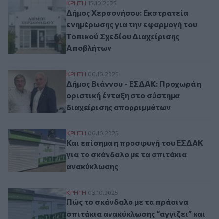
Δήμος Χερσονήσου: Εκστρατεία ενημέρωσ
ΚΡΗΤΗ
15.10.2025
Δήμος Χερσονήσου: Εκστρατεία
ενημέρωσης για την εφαρμογή του
Τοπικού Σχεδίου Διαχείρισης
Αποβλήτων
Δήμος Βιάννου - ΕΣΔΑΚ: Προχωρά η οριστ
ΚΡΗΤΗ
06.10.2025
Δήμος Βιάννου - ΕΣΔΑΚ: Προχωρά η
οριστική ένταξη στο σύστημα
διαχείρισης απορριμμάτων
Και επίσημα η προσφυγή του ΕΣΔΑΚ για τ
ΚΡΗΤΗ
06.10.2025
Και επίσημα η προσφυγή του ΕΣΔΑΚ
για το σκάνδαλο με τα σπιτάκια
ανακύκλωσης
Πώς το σκάνδαλο με τα πράσινα σπιτάκια 
ΚΡΗΤΗ
03.10.2025
Πώς το σκάνδαλο με τα πράσινα
σπιτάκια ανακύκλωσης “αγγίζει” και