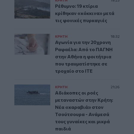
Ρέθυμνο: 19 κτίρια
κρίθηκαν «κόκκινα» μετά
τις φονικές πυρκαγιές
ΚΡΗΤΗ
18:32
Αγωνία για την 20χρονη
Ραφαέλα: Από το ΠΑΓΝΗ
στην Αθήνα η φοιτήτρια
που τραυματίστηκε σε
τροχαίο στο ΙΤΕ
ΚΡΗΤΗ
21:26
Αδιάκοπες οι ροές
μεταναστών στην Κρήτη:
Νέα «καραβιά» στον
Τσούτσουρα - Ανάμεσά
τους γυναίκες και μικρά
παιδιά