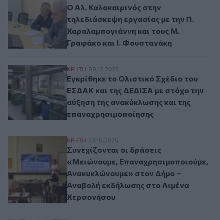
Ο Αλ. Καλοκαιρινός στην
τηλεδιάσκεψη εργασίας με την Π.
Χαραλαμπογιάννη και τους Μ.
Γραφάκο και Ι. Φουστανάκη
Εγκρίθηκε το Ολιστικό Σχέδιο του ΕΣΔΑΚ
ΚΡΗΤΗ
09.12.2025
Εγκρίθηκε το Ολιστικό Σχέδιο του
ΕΣΔΑΚ και της ΔΕΔΙΣΑ με στόχο την
αύξηση της ανακύκλωσης και της
επαναχρησιμοποίησης
Συνεχίζονται οι δράσεις «Μειώνουμε, Ε
ΚΡΗΤΗ
23.10.2025
Συνεχίζονται οι δράσεις
«Μειώνουμε, Επαναχρησιμοποιούμε,
Ανακυκλώνουμε» στον Δήμο –
Αναβολή εκδήλωσης στο Λιμένα
Χερσονήσου