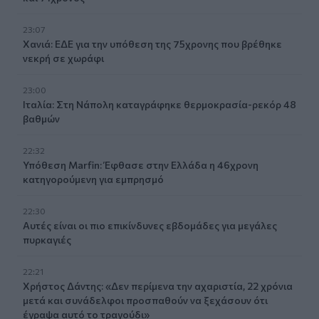
23:07
Χανιά: ΕΔΕ για την υπόθεση της 75χρονης που βρέθηκε
νεκρή σε χωράφι
23:00
Ιταλία: Στη Νάπολη καταγράφηκε θερμοκρασία-ρεκόρ 48
βαθμών
22:32
Υπόθεση Marfin: Έφθασε στην Ελλάδα η 46χρονη
κατηγορούμενη για εμπρησμό
22:30
Αυτές είναι οι πιο επικίνδυνες εβδομάδες για μεγάλες
πυρκαγιές
22:21
Χρήστος Δάντης: «Δεν περίμενα την αχαριστία, 22 χρόνια
μετά και συνάδελφοι προσπαθούν να ξεχάσουν ότι
έγραψα αυτό το τραγούδι»