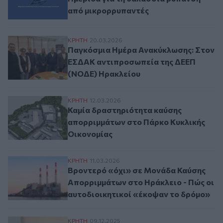
από μικρορρυπαντές
Παγκόσμια Ημέρα Ανακύκλωσης: Στον ΕΣ
ΚΡΗΤΗ
20.03.2026
Παγκόσμια Ημέρα Ανακύκλωσης: Στον
ΕΣΔΑΚ αντιπροσωπεία της ΔΕΕΠ
(ΝΟΔΕ) Ηρακλείου
Καμία δραστηριότητα καύσης απορριμμά
ΚΡΗΤΗ
12.03.2026
Καμία δραστηριότητα καύσης
απορριμμάτων στο Πάρκο Κυκλικής
Οικονομίας
Βροντερό «όχι» σε Μονάδα Καύσης Απορρ
ΚΡΗΤΗ
11.03.2026
Βροντερό «όχι» σε Μονάδα Καύσης
Απορριμμάτων στο Ηράκλειο - Πώς οι
αυτοδιοικητικοί «έκοψαν το δρόμο»
Ο Αλ. Καλοκαιρινός στην τηλεδιάσκεψη ερ
ΚΡΗΤΗ
09.12.2025