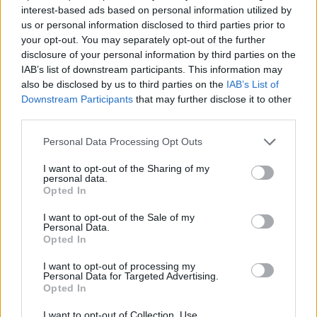
Λαμία: Απατεώνες άρπαξαν μεγάλο χρηματικό ποσό από
interest-based ads based on personal information utilized by
ηλικιωμένη
us or personal information disclosed to third parties prior to
your opt-out. You may separately opt-out of the further
disclosure of your personal information by third parties on the
21:33
Μεσογειακή φώκια έκανε στάση για ξεκούραση στην
IAB’s list of downstream participants. This information may
παραλία της Αγίας Βάσως στο Τρίκερι
also be disclosed by us to third parties on the
IAB’s List of
Downstream Participants
that may further disclose it to other
third parties.
21:31
Μεταναστευτικό: Σύλληψη 18χρονου διακινητή για την
Personal Data Processing Opt Outs
"καραβιά" στον Τσούτσουρα
I want to opt-out of the Sharing of my
21:11
personal data.
Δημοπρατείται η μπάλα των ιστορικών γκολ του
Opted In
Μαραντόνα επί της Αγγλίας στο Μουντιάλ 1986
I want to opt-out of the Sale of my
Personal Data.
21:08
Opted In
Διεθνείς διακρίσεις για τη μαθητική ταινία stop motion
«Shared Weights» του 8ου Γυμνασίου Ηρακλείου
I want to opt-out of processing my
Personal Data for Targeted Advertising.
Opted In
20:57
ΥΠΑΑΤ – ΑΑΔΕ: Υπεγράφη κοινή απόφαση για
I want to opt-out of Collection, Use,