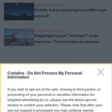
Έπαιξε πιάνο κρεμασμένος κάθετα με γερ
ΚΟΣΜΟΣ
08.02.2024
Έπαιξε πιάνο κρεμασμένος κάθετα με
γερανό!
Μηχάνημα έργων "κόλλησε" στην παραλία 
ΕΛΛAΔΑ
06.12.2023
Μηχάνημα έργων "κόλλησε" στην
παραλία - Το ανέσυραν με γερανό
Σελιδοποίηση
Current page
1
Προηγούμενη σελίδα
Next page
Cretalive -
Do Not Process My Personal
Information
If you wish to opt-out of the sale, sharing to third parties, or
processing of your personal or sensitive information for
Ροή ειδήσεων
Δημοφιλή
targeted advertising by us, please use the below opt-out
section to confirm your selection. Please note that after your
opt-out request is processed you may continue seeing
21:39