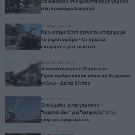
Λεωφορείο συγκρούστηκε με γερανό
στη λεωφόρο Συγγρού
Περιστέρι: Έτσι έγινε το ατύχημα με το γε
ΕΛΛAΔΑ
26.07.2025
Περιστέρι: Έτσι έγινε το ατύχημα με
το γερανοφόρο - Οι πρώτες
εκτιμήσεις για τα αίτια
Αναστάτωση στο Περιστέρι: Γερανοφόρο έ
ΕΛΛAΔΑ
26.07.2025
Αναστάτωση στο Περιστέρι:
Γερανοφόρο έπεσε πάνω σε διώροφο
κτίριο - Δείτε βίντεο
Ένα λιμάνι, ένας γερανός – "Καμπανάκι" 
ΚΡΗΤΗ
18.07.2025
Ένα λιμάνι, ένας γερανός –
"Καμπανάκι" για "ασφυξία" στις
φορτοεκφορτώσεις