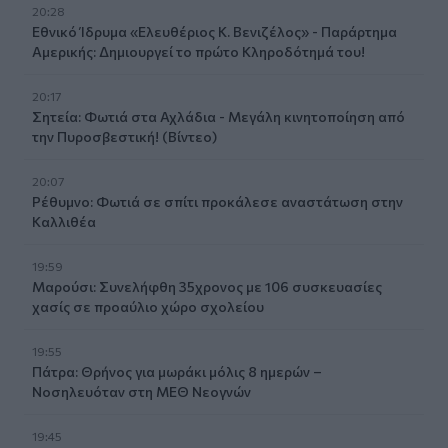
20:28
Εθνικό Ίδρυμα «Ελευθέριος Κ. Βενιζέλος» - Παράρτημα
Αμερικής: Δημιουργεί το πρώτο Κληροδότημά του!
20:17
Σητεία: Φωτιά στα Αχλάδια - Μεγάλη κινητοποίηση από
την Πυροσβεστική! (Βίντεο)
20:07
Ρέθυμνο: Φωτιά σε σπίτι προκάλεσε αναστάτωση στην
Καλλιθέα
19:59
Μαρούσι: Συνελήφθη 35χρονος με 106 συσκευασίες
χασίς σε προαύλιο χώρο σχολείου
19:55
Πάτρα: Θρήνος για μωράκι μόλις 8 ημερών –
Νοσηλευόταν στη ΜΕΘ Νεογνών
19:45