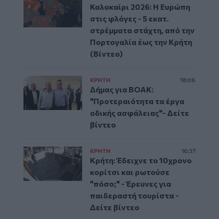
Καλοκαίρι 2026: Η Ευρώπη
στις φλόγες - 5 εκατ.
στρέμματα στάχτη, από την
Πορτογαλία έως την Κρήτη
(Βίντεο)
ΚΡΗΤΗ
18:06
Δήμας για ΒΟΑΚ:
"Προτεραιότητα τα έργα
οδικής ασφάλειας"- Δείτε
βίντεο
ΚΡΗΤΗ
16:37
Κρήτη: Έδειχνε το 10χρονο
κορίτσι και ρωτούσε
"πόσο;" - Έρευνες για
παιδεραστή τουρίστα -
Δείτε βίντεο