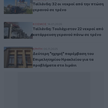
Ταϊλάνδη: 32 οι νεκροί από την πτώση
γερανού σε τρένο
Ταϊλάνδη: Τουλάχιστον 22 νεκροί από κα
ΚΟΣΜΟΣ
14.01.2026
Ταϊλάνδη: Τουλάχιστον 22 νεκροί από
κατάρρευση γερανού πάνω σε τρένο
Δεύτερη "ηχηρή" παρέμβαση του Επιμελητ
ΚΡΗΤΗ
06.11.2025
Δεύτερη "ηχηρή" παρέμβαση του
Επιμελητηρίου Ηρακλείου για τα
προβλήματα στο λιμάνι