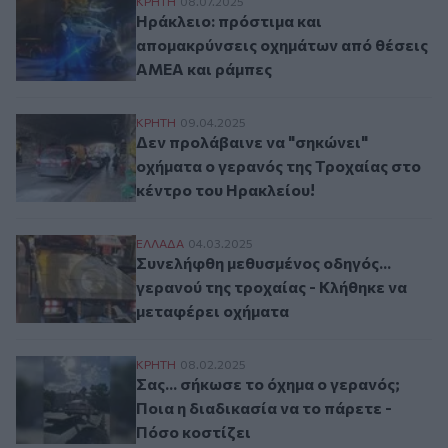
Ηράκλειο: πρόστιμα και απομακρύνσεις 
ΚΡΗΤΗ
08.07.2025
Ηράκλειο: πρόστιμα και
απομακρύνσεις οχημάτων από θέσεις
ΑΜΕΑ και ράμπες
Δεν προλάβαινε να "σηκώνει" οχήματα ο γ
ΚΡΗΤΗ
09.04.2025
Δεν προλάβαινε να "σηκώνει"
οχήματα ο γερανός της Τροχαίας στο
κέντρο του Ηρακλείου!
Συνελήφθη μεθυσμένος οδηγός... γερανού 
ΕΛΛAΔΑ
04.03.2025
Συνελήφθη μεθυσμένος οδηγός...
γερανού της τροχαίας - Κλήθηκε να
μεταφέρει οχήματα
Σας... σήκωσε το όχημα ο γερανός; Ποια η
ΚΡΗΤΗ
08.02.2025
Σας... σήκωσε το όχημα ο γερανός;
Ποια η διαδικασία να το πάρετε -
Πόσο κοστίζει