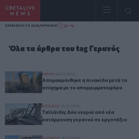
Homepage
/
27 °C
ΠΑΡΑΣΚΕΥΗ 7.8.2026
ΗΡΑΚΛΕΙΟ
Όλα τα άρθρα του tag Γερανός
Απομακρύνθηκε η πινακίδα μετά το ατύχ
ΚΡΗΤΗ
24.07.2026
Απομακρύνθηκε η πινακίδα μετά το
ατύχημα με το απορριμματοφόρο
Ταϊλάνδη: Δύο νεκροί από νέα κατάρρευσ
ΚΟΣΜΟΣ
15.01.2026
Ταϊλάνδη: Δύο νεκροί από νέα
κατάρρευση γερανού σε εργοτάξιο
Ταϊλάνδη: 32 οι νεκροί από την πτώση γε
ΚΟΣΜΟΣ
14.01.2026