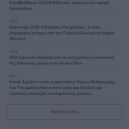
Καταβλήθηκαν 33.579.900 εκατ. ευρώ για την αγορά
λιπασμάτων
19:42
Καλοκαίρι 2026: Η Ευρώπη στις φλόγες - 5 εκατ.
στρέμματα στάχτη, από την Πορτογαλία έως την Κρήτη
(Βίντεο)
19:18
ΗΠΑ: Εφετείο απαγόρευσε να συνεχιστεί η κατασκευή
της αίθουσας χορού στον Λευκό Οίκο
19:11
Χανιά: Σχεδόν 1 εκατ. ευρώ από το Ταμείο Αλληλεγγύης
του Υπουργείου Μετανάστευσης και Ασύλου για
σχολικές υποδομές και δημόσιους χώρους
ΠΕΡΙΣΣΟΤΕΡΑ