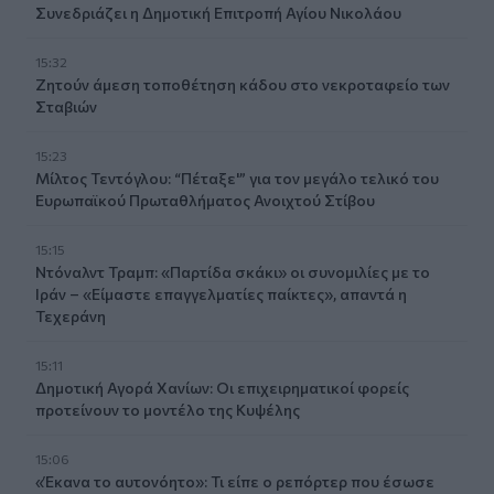
Συνεδριάζει η Δημοτική Επιτροπή Αγίου Νικολάου
15:32
Ζητούν άμεση τοποθέτηση κάδου στο νεκροταφείο των
Σταβιών
15:23
Μίλτος Τεντόγλου: “Πέταξε'” για τον μεγάλο τελικό του
Ευρωπαϊκού Πρωταθλήματος Ανοιχτού Στίβου
15:15
Ντόναλντ Τραμπ: «Παρτίδα σκάκι» οι συνομιλίες με το
Ιράν – «Είμαστε επαγγελματίες παίκτες», απαντά η
Τεχεράνη
15:11
Δημοτική Αγορά Χανίων: Οι επιχειρηματικοί φορείς
προτείνουν το μοντέλο της Κυψέλης
15:06
«Έκανα το αυτονόητο»: Τι είπε ο ρεπόρτερ που έσωσε