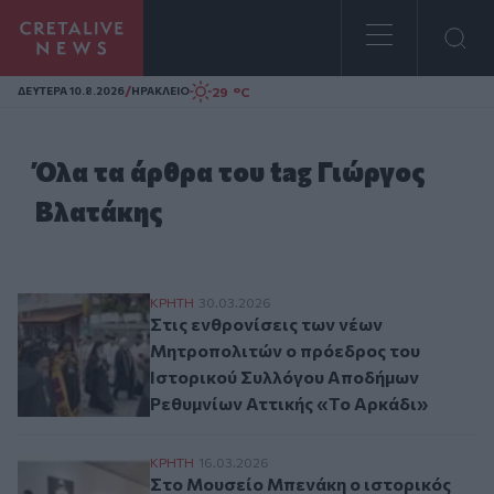
Homepage
/
29 °C
ΔΕΥΤΕΡΑ 10.8.2026
ΗΡΑΚΛΕΙΟ
Όλα τα άρθρα του tag Γιώργος
Βλατάκης
Στις ενθρονίσεις των νέων Μητροπολιτών
ΚΡΗΤΗ
30.03.2026
Στις ενθρονίσεις των νέων
Μητροπολιτών ο πρόεδρος του
Ιστορικού Συλλόγου Αποδήμων
Ρεθυμνίων Αττικής «Το Αρκάδι»
Στο Μουσείο Μπενάκη ο ιστορικός σύλλογο
ΚΡΗΤΗ
16.03.2026
Στο Μουσείο Μπενάκη ο ιστορικός