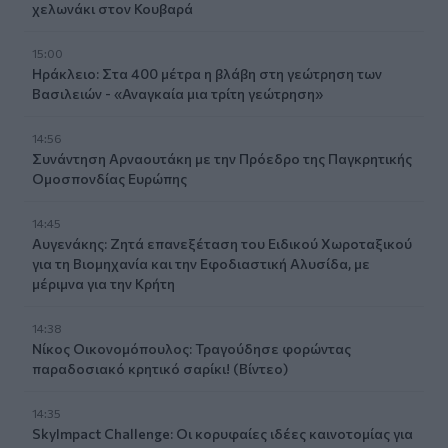
χελωνάκι στον Κουβαρά
15:00
Ηράκλειο: Στα 400 μέτρα η βλάβη στη γεώτρηση των
Βασιλειών - «Αναγκαία μια τρίτη γεώτρηση»
14:56
Συνάντηση Αρναουτάκη με την Πρόεδρο της Παγκρητικής
Ομοσπονδίας Ευρώπης
14:45
Αυγενάκης: Ζητά επανεξέταση του Ειδικού Χωροταξικού
για τη Βιομηχανία και την Εφοδιαστική Αλυσίδα, με
μέριμνα για την Κρήτη
14:38
Νίκος Οικονομόπουλος: Τραγούδησε φορώντας
παραδοσιακό κρητικό σαρίκι! (Βίντεο)
14:35
SkyImpact Challenge: Οι κορυφαίες ιδέες καινοτομίας για