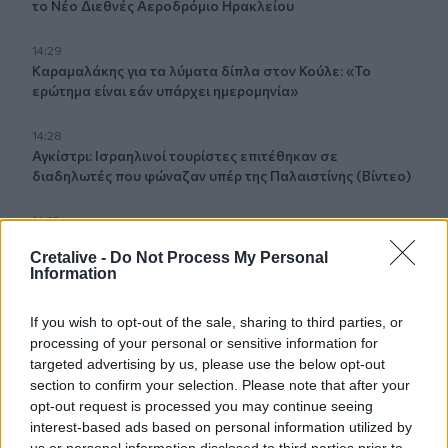
το Νέο Διεθνές Αεροδρόμιο Ηρακλείου
14:29
Καραμαλάκης για τα λύματα δίπλα στον Κούλε: «Το
ερώτημα είναι εάν υπάρχει ημερομηνία»
14:28
Αγκίστρι: Ισραηλινοί τουρίστες επιτέθηκαν σε
διαδηλωτές που φώναζαν υπέρ της Παλαιστίνης (Βίντεο)
14:18
Δήμος Φαιστού: Τιμούν τους πεσόντες στο Τραχήλι
Cretalive -
Do Not Process My Personal
Βοριζίων
Information
14:02
If you wish to opt-out of the sale, sharing to third parties, or
Τα μάρμαρα του Παναθηναϊκού Σταδίου θα λάμψουν
processing of your personal or sensitive information for
ξανά!
targeted advertising by us, please use the below opt-out
section to confirm your selection. Please note that after your
13:59
opt-out request is processed you may continue seeing
Ολική έκλειψη Ηλίου 2026: Πού θα είναι ορατό το
interest-based ads based on personal information utilized by
εντυπωσιακό φαινόμενο, όλα όσα πρέπει να γνωρίζετε