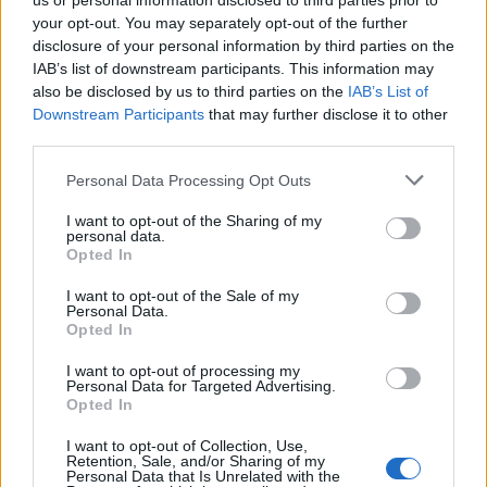
us or personal information disclosed to third parties prior to
your opt-out. You may separately opt-out of the further
13:53
disclosure of your personal information by third parties on the
Φυσικό αέριο: Συναγερμός στην Ευρώπη - Χαμηλά τα
IAB’s list of downstream participants. This information may
αποθέματα ενόψει χειμώνα
also be disclosed by us to third parties on the
IAB’s List of
Downstream Participants
that may further disclose it to other
13:49
third parties.
Βραζιλία: Ποδοσφαιριστής έπεσε στο... κενό
πανηγυρίζοντας γκολ που εν τέλει ακυρώθηκε - Βίντεο
Personal Data Processing Opt Outs
13:48
I want to opt-out of the Sharing of my
ΓΕΕΘΑ: Υπεγράφη το Κοινό Σχέδιο Δράσης Ελλάδας –
personal data.
Opted In
Κύπρου – Ιορδανίας για το 2026
I want to opt-out of the Sale of my
13:38
Personal Data.
Συνταγή για γαρίδες tempura με κρούστα καρύδας
Opted In
I want to opt-out of processing my
Personal Data for Targeted Advertising.
ΠΕΡΙΣΣΟΤΕΡΑ
Opted In
I want to opt-out of Collection, Use,
Retention, Sale, and/or Sharing of my
Personal Data that Is Unrelated with the