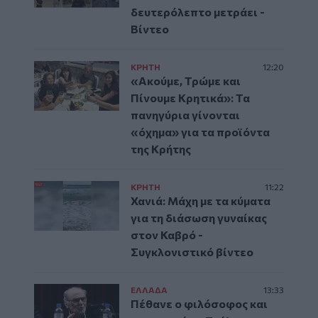
δευτερόλεπτο μετράει -
Βίντεο
ΚΡΗΤΗ
12:20
«Ακούμε, Τρώμε και
Πίνουμε Κρητικά»: Τα
πανηγύρια γίνονται
«όχημα» για τα προϊόντα
της Κρήτης
ΚΡΗΤΗ
11:22
Χανιά: Μάχη με τα κύματα
για τη διάσωση γυναίκας
στον Καβρό -
Συγκλονιστικό βίντεο
ΕΛΛAΔΑ
13:33
Πέθανε ο φιλόσοφος και