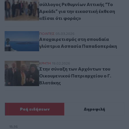
σύλλογος Ρεθυμνίων Αττικής “Το
Αρκάδι” για την εικαστική έκθεση
«Είσαι ότι φοράς»
Αποχαιρετισμός στη σπουδαία γλύπτρια
ΠΟΛΙΤΕΣ
05.03.2026
Αποχαιρετισμός στη σπουδαία
γλύπτρια Ασπασία Παπαδοπεράκη
Στην σύναξη των Αρχόντων του Οικουμενι
ΚΡΗΤΗ
19.02.2026
Στην σύναξη των Αρχόντων του
Οικουμενικού Πατριαρχείου ο Γ.
Βλατάκης
Ροή ειδήσεων
Δημοφιλή
15:36