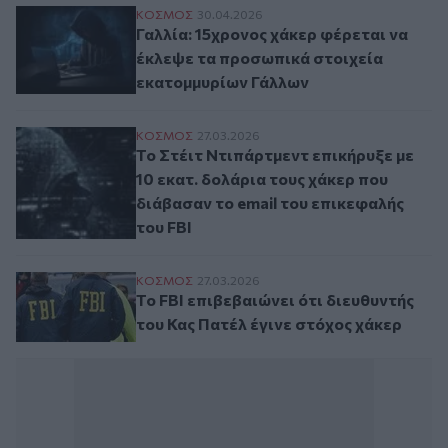
Γαλλία: 15χρονος χάκερ φέρεται να έκλε
ΚΟΣΜΟΣ
30.04.2026
Γαλλία: 15χρονος χάκερ φέρεται να
έκλεψε τα προσωπικά στοιχεία
εκατομμυρίων Γάλλων
Το Στέιτ Ντιπάρτμεντ επικήρυξε με 10 εκα
ΚΟΣΜΟΣ
27.03.2026
Το Στέιτ Ντιπάρτμεντ επικήρυξε με
10 εκατ. δολάρια τους χάκερ που
διάβασαν το email του επικεφαλής
του FBI
Το FBI επιβεβαιώνει ότι διευθυντής του Κ
ΚΟΣΜΟΣ
27.03.2026
Το FBI επιβεβαιώνει ότι διευθυντής
του Κας Πατέλ έγινε στόχος χάκερ