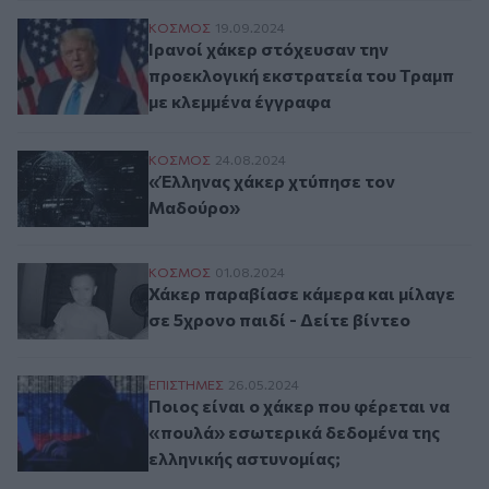
Ιρανοί χάκερ στόχευσαν την προεκλογική
ΚΟΣΜΟΣ
19.09.2024
Ιρανοί χάκερ στόχευσαν την
προεκλογική εκστρατεία του Τραμπ
με κλεμμένα έγγραφα
«Έλληνας χάκερ χτύπησε τον Μαδούρο»
ΚΟΣΜΟΣ
24.08.2024
«Έλληνας χάκερ χτύπησε τον
Μαδούρο»
Χάκερ παραβίασε κάμερα και μίλαγε σε 5χ
ΚΟΣΜΟΣ
01.08.2024
Χάκερ παραβίασε κάμερα και μίλαγε
σε 5χρονο παιδί - Δείτε βίντεο
Ποιος είναι ο χάκερ που φέρεται να «που
ΕΠΙΣΤΗΜΕΣ
26.05.2024
Ποιος είναι ο χάκερ που φέρεται να
«πουλά» εσωτερικά δεδομένα της
ελληνικής αστυνομίας;