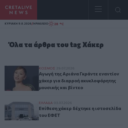
Homepage
/
28 °C
ΚΥΡΙΑΚΗ 9.8.2026
ΗΡΑΚΛΕΙΟ
Όλα τα άρθρα του tag Χάκερ
Αγωγή της Αριάνα Γκράντε εναντίον χάκε
ΚΟΣΜΟΣ
29.07.2026
Αγωγή της Αριάνα Γκράντε εναντίον
χάκερ για διαρροή ακυκλοφόρητης
μουσικής και βίντεο
Επίθεση χάκερ δέχτηκε η ιστοσελίδα του
ΕΛΛAΔΑ
03.07.2026
Επίθεση χάκερ δέχτηκε η ιστοσελίδα
του ΕΦΕΤ