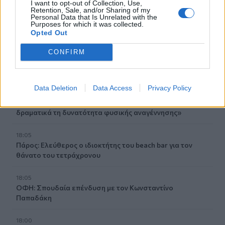
I want to opt-out of Collection, Use,
Retention, Sale, and/or Sharing of my
Personal Data that Is Unrelated with the
18:31
Purposes for which it was collected.
Δύο συλλήψεις για φωτιές σε Μαρούσι και Χίο
Opted Out
18:16
CONFIRM
Ρέθυμνο: Εσπερίδα για τον Νικόλαο Παπαδογιαννάκη στο
"Θεομήτωρ"
Data Deletion
Data Access
Privacy Policy
18:12
Θ. Γιάνναρος: «Οι συνεχείς πυρκαγιές μειώνουν
δραματικά τη δυνατότητα φυσικής αναγέννησης»
18:05
Πάρος: Ελεύθερος ο ιδιοκτήτης του beach bar για τον
θάνατο του τετράχρονου
18:05
ΟΦΗ: Σπουδαία επένδυση με τον Κωνσταντίνο
Παπαδάκη
18:00