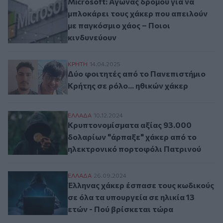
Microsoft: Αγώνας δρόμου για να
μπλοκάρει τους χάκερ που απειλούν
με παγκόσμιο χάος – Ποιοι
κινδυνεύουν
Δύο φοιτητές από το Πανεπιστήμιο Κρήτης
ΚΡΗΤΗ
14.04.2025
Δύο φοιτητές από το Πανεπιστήμιο
Κρήτης σε ρόλο... ηθικών χάκερ
Κρυπτονομίσματα αξίας 93.000 δολαρίων
ΕΛΛAΔΑ
10.12.2024
Κρυπτονομίσματα αξίας 93.000
δολαρίων "άρπαξε" χάκερ από το
ηλεκτρονικό πορτοφόλι Πατρινού
Έλληνας χάκερ έσπασε τους κωδικούς σε ό
ΕΛΛAΔΑ
26.09.2024
Έλληνας χάκερ έσπασε τους κωδικούς
σε όλα τα υπουργεία σε ηλικία 13
ετών - Πού βρίσκεται τώρα