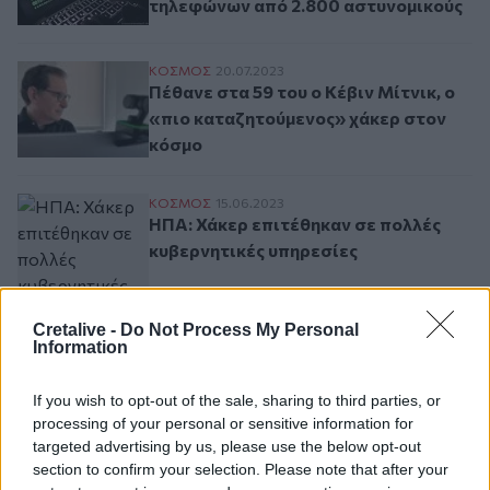
τηλεφώνων από 2.800 αστυνομικούς
Πέθανε στα 59 του ο Κέβιν Μίτνικ, o «πι
ΚΟΣΜΟΣ
20.07.2023
Πέθανε στα 59 του ο Κέβιν Μίτνικ, o
«πιο καταζητούμενος» χάκερ στον
κόσμο
ΗΠΑ: Χάκερ επιτέθηκαν σε πολλές κυβερν
ΚΟΣΜΟΣ
15.06.2023
ΗΠΑ: Χάκερ επιτέθηκαν σε πολλές
κυβερνητικές υπηρεσίες
Cretalive -
Do Not Process My Personal
Information
Χάκαρε το Twitter του υπουργού Πολιτισ
ΕΙΔΑ-ΑΚΟΥΣΑ
14.06.2023
Χάκαρε το Twitter του υπουργού
If you wish to opt-out of the sale, sharing to third parties, or
Πολιτισμού και «πέθανε» τη Νάνα
processing of your personal or sensitive information for
Μούσχουρη
targeted advertising by us, please use the below opt-out
section to confirm your selection. Please note that after your