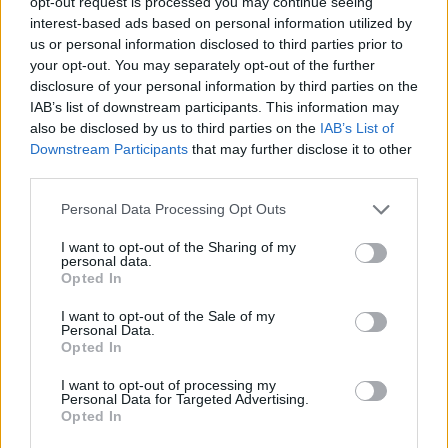
opt-out request is processed you may continue seeing
interest-based ads based on personal information utilized by
Σελιδοποίηση
Current page
1
us or personal information disclosed to third parties prior to
Προηγούμενη σελίδα
Next page
your opt-out. You may separately opt-out of the further
disclosure of your personal information by third parties on the
IAB’s list of downstream participants. This information may
also be disclosed by us to third parties on the
IAB’s List of
Downstream Participants
that may further disclose it to other
Ροή ειδήσεων
Δημοφιλή
third parties.
Personal Data Processing Opt Outs
19:00
Σικελία: Ανακαλύφθηκε ναυάγιο 2.100 ετών με
I want to opt-out of the Sharing of my
personal data.
εκατοντάδες αμφορείς στον βυθό
Opted In
18:50
I want to opt-out of the Sale of my
Personal Data.
Ευρωπαϊκό Κολύμβησης: Πρεμιέρα με 13 ελληνικές
Opted In
συμμετοχές
I want to opt-out of processing my
18:35
Personal Data for Targeted Advertising.
Opted In
Χανιά: Το παλιό φορτηγό έγινε... ενυδρείο - Η πρωτότυπη
ιδέα των πυροσβεστών (Βίντεο)