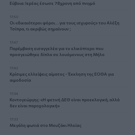
Εύβοια: Ιερέας έσωσε 78χρονη από πνιγμό
17:50
Οι «δικαιότεροι φόροι… για τους ισχυρούς» του Αλέξη
Τσίπρα, τι ακριβώς σημαίνουν ;
17:47
Παρέμβαση εισαγγελέα για το ελικόπτερο που
προσγειώθηκε δίπλα σε λουόμενους στη Μήλο
17:42
Κρίσιμες ελλείψεις αίματος - Έκκληση της ΕΟΘΑ για
αιμοδοσία
17:34
Κοντογεώργης: «Η φετινή ΔΕΘ είναι προεκλογική, αλλά
δεν είναι παροχολογική»
17:33
Μεγάλη φωτιά στο Μουζάκι Ηλείας