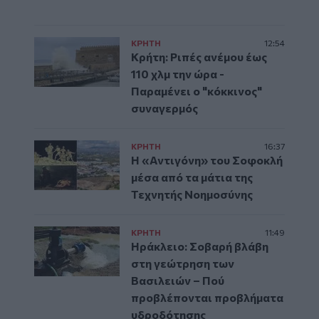
ΚΡΗΤΗ
12:54
Κρήτη: Ριπές ανέμου έως
110 χλμ την ώρα -
Παραμένει ο "κόκκινος"
συναγερμός
ΚΡΗΤΗ
16:37
Η «Αντιγόνη» του Σοφοκλή
μέσα από τα μάτια της
Τεχνητής Νοημοσύνης
ΚΡΗΤΗ
11:49
Ηράκλειο: Σοβαρή βλάβη
στη γεώτρηση των
Βασιλειών – Πού
προβλέπονται προβλήματα
υδροδότησης