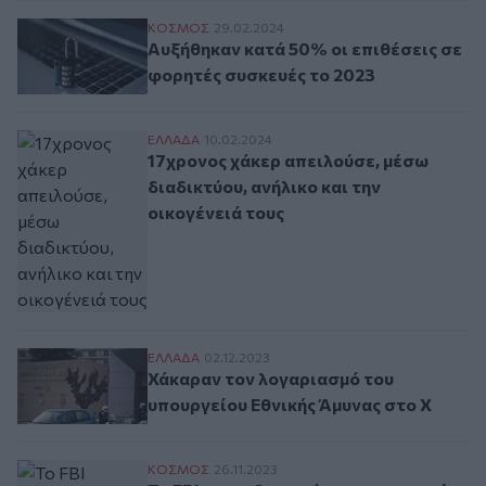
Αυξήθηκαν κατά 50% οι επιθέσεις σε φορ
ΚΟΣΜΟΣ
29.02.2024
Αυξήθηκαν κατά 50% οι επιθέσεις σε
φορητές συσκευές το 2023
17χρονος χάκερ απειλούσε, μέσω διαδικτύ
ΕΛΛAΔΑ
10.02.2024
17χρονος χάκερ απειλούσε, μέσω
διαδικτύου, ανήλικο και την
οικογένειά τους
Χάκαραν τον λογαριασμό του υπουργείου 
ΕΛΛAΔΑ
02.12.2023
Χάκαραν τον λογαριασμό του
υπουργείου Εθνικής Άμυνας στο Χ
Το FBI προειδοποιεί για τις τακτικές της
ΚΟΣΜΟΣ
26.11.2023