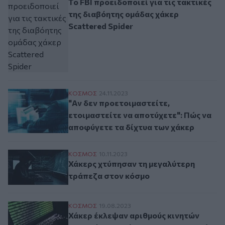
Το FBI προειδοποιεί για τις τακτικές
της διαβόητης ομάδας χάκερ
Scattered Spider
"Αν δεν προετοιμαστείτε, ετοιμαστείτε ν
ΚΟΣΜΟΣ
24.11.2023
"Αν δεν προετοιμαστείτε,
ετοιμαστείτε να αποτύχετε": Πώς να
αποφύγετε τα δίχτυα των χάκερ
Χάκερς χτύπησαν τη μεγαλύτερη τράπεζα
ΚΟΣΜΟΣ
10.11.2023
Χάκερς χτύπησαν τη μεγαλύτερη
τράπεζα στον κόσμο
Χάκερ έκλεψαν αριθμούς κινητών τηλεφώ
ΚΟΣΜΟΣ
19.08.2023
Χάκερ έκλεψαν αριθμούς κινητών