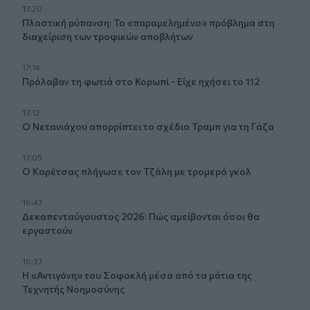
17:20
Πλαστική ρύπανση: Το «παραμελημένο» πρόβλημα στη
διαχείριση των τροφικών αποβλήτων
17:14
Πρόλαβαν τη φωτιά στο Κορωπί - Είχε ηχήσει το 112
17:12
Ο Νετανιάχου απορρίπτει το σχέδιο Τραμπ για τη Γάζα
17:05
Ο Καρέτσας πλήγωσε τον Τζόλη με τρομερό γκολ
16:47
Δεκαπενταύγουστος 2026: Πώς αμείβονται όσοι θα
εργαστούν
16:37
Η «Αντιγόνη» του Σοφοκλή μέσα από τα μάτια της
Τεχνητής Νοημοσύνης