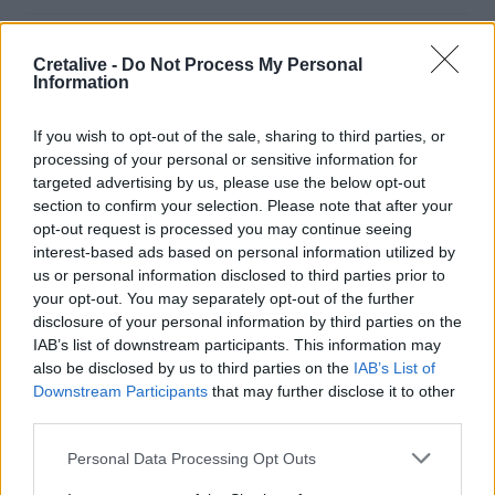
23:31
Βύρωνας: Διαρρήκτες έριξαν οξύ στις κλειδαριές για να
Cretalive -
Do Not Process My Personal
μπουν σε διαμερίσματα
Information
23:19
If you wish to opt-out of the sale, sharing to third parties, or
Γαλλία: Καταδύσεις από μεγάλο ύψος στον Σηκουάνα -
processing of your personal or sensitive information for
Το νέο στοίχημα του Παρισιού για το ποτάμι του
targeted advertising by us, please use the below opt-out
section to confirm your selection. Please note that after your
23:11
opt-out request is processed you may continue seeing
Φωτιά στο Μουζάκι Ηλείας: Σε ύφεση το μέτωπο - Μάχη
interest-based ads based on personal information utilized by
με τις διάσπαρτες εστίες
us or personal information disclosed to third parties prior to
your opt-out. You may separately opt-out of the further
23:02
disclosure of your personal information by third parties on the
Ντόναλντ Τραμπ: Κρατάμε χαμηλούς τόνους με το Ιράν
IAB’s list of downstream participants. This information may
also be disclosed by us to third parties on the
IAB’s List of
Downstream Participants
that may further disclose it to other
22:49
Γλέντι στον Μοχό τη βραδιά του Δεκαπενταύγουστου!
third parties.
Personal Data Processing Opt Outs
22:34
ΣΥΡΙΖΑ-ΠΣ για Νίκο Καλογερόπουλο: Υπηρέτησε την