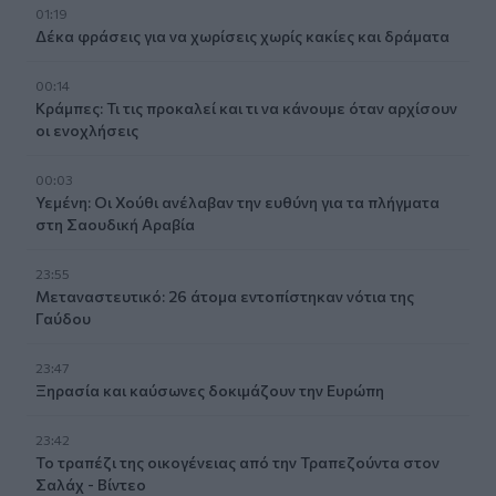
01:19
Δέκα φράσεις για να χωρίσεις χωρίς κακίες και δράματα
00:14
Κράμπες: Τι τις προκαλεί και τι να κάνουμε όταν αρχίσουν
οι ενοχλήσεις
00:03
Υεμένη: Οι Χούθι ανέλαβαν την ευθύνη για τα πλήγματα
στη Σαουδική Αραβία
23:55
Μεταναστευτικό: 26 άτομα εντοπίστηκαν νότια της
Γαύδου
23:47
Ξηρασία και καύσωνες δοκιμάζουν την Ευρώπη
23:42
Το τραπέζι της οικογένειας από την Τραπεζούντα στον
Σαλάχ - Βίντεο