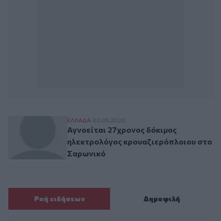
Αγνοείται 27χρονος δόκιμος ηλεκτρολόγ
ΕΛΛAΔΑ
02.05.2020
Αγνοείται 27χρονος δόκιμος
ηλεκτρολόγος κρουαζιερόπλοιου στο
Σαρωνικό
Ροή ειδήσεων
Δημοφιλή