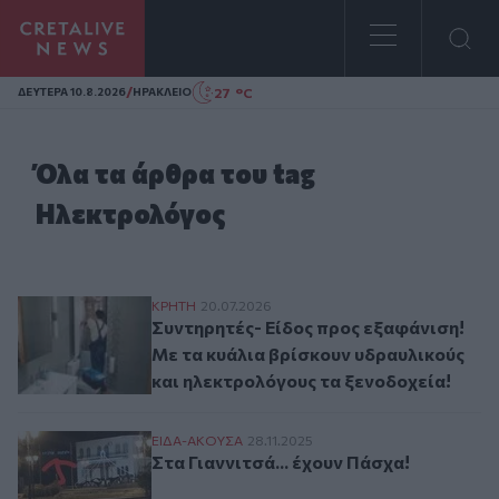
Homepage
/
27 °C
ΔΕΥΤΕΡΑ 10.8.2026
ΗΡΑΚΛΕΙΟ
Όλα τα άρθρα του tag
Ηλεκτρολόγος
Συντηρητές- Είδος προς εξαφάνιση! Με τ
ΚΡΗΤΗ
20.07.2026
Συντηρητές- Είδος προς εξαφάνιση!
Με τα κυάλια βρίσκουν υδραυλικούς
και ηλεκτρολόγους τα ξενοδοχεία!
Στα Γιαννιτσά... έχουν Πάσχα!
ΕΙΔΑ-ΑΚΟΥΣΑ
28.11.2025
Στα Γιαννιτσά... έχουν Πάσχα!