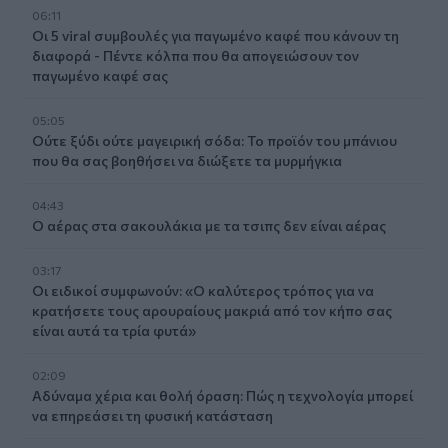
06:11
Οι 5 viral συμβουλές για παγωμένο καφέ που κάνουν τη
διαφορά - Πέντε κόλπα που θα απογειώσουν τον
παγωμένο καφέ σας
05:05
Ούτε ξύδι ούτε μαγειρική σόδα: Το προϊόν του μπάνιου
που θα σας βοηθήσει να διώξετε τα μυρμήγκια
04:43
Ο αέρας στα σακουλάκια με τα τσιπς δεν είναι αέρας
03:17
Οι ειδικοί συμφωνούν: «Ο καλύτερος τρόπος για να
κρατήσετε τους αρουραίους μακριά από τον κήπο σας
είναι αυτά τα τρία φυτά»
02:09
Αδύναμα χέρια και θολή όραση: Πώς η τεχνολογία μπορεί
να επηρεάσει τη φυσική κατάσταση