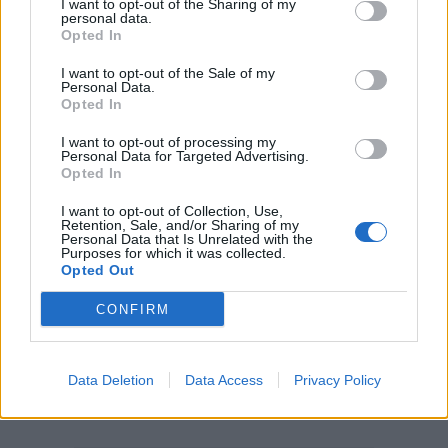
I want to opt-out of the Sharing of my
τέχνη μακριά από συμβάσεις και στερεότυπα
personal data.
Opted In
22:26
I want to opt-out of the Sale of my
Challenge ανηλίκων μέσα σε δάσος στη λεωφόρο
Personal Data.
Πεντέλης - Βάζουν φωτιά και μετά προσπαθούν να τη
Opted In
σβήσουν (Βίντεο)
I want to opt-out of processing my
Personal Data for Targeted Advertising.
22:19
Opted In
Bank of America: Η Gen Z αποταμιεύει λιγότερο από κάθε
άλλη γενιά, αλλά συνεχίζει να ξοδεύει
I want to opt-out of Collection, Use,
Retention, Sale, and/or Sharing of my
Personal Data that Is Unrelated with the
22:15
Purposes for which it was collected.
Τζόκερ: Τα αποτελέσματα της κλήρωσης
Opted Out
CONFIRM
ΠΕΡΙΣΣΟΤΕΡΑ
Data Deletion
Data Access
Privacy Policy