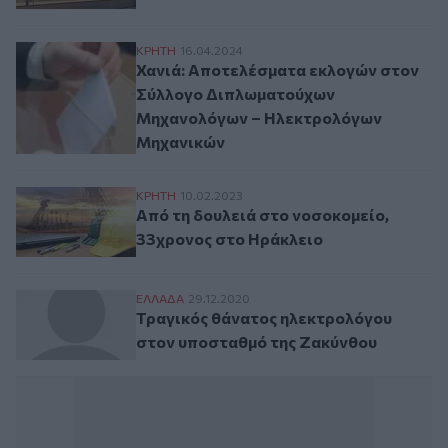
Χανιά: Αποτελέσματα εκλογών στον Σύ
ΚΡΗΤΗ
16.04.2024
Χανιά: Αποτελέσματα εκλογών στον
Σύλλογο Διπλωματούχων
Μηχανολόγων – Ηλεκτρολόγων
Μηχανικών
Από τη δουλειά στο νοσοκομείο, 33χρονο
ΚΡΗΤΗ
10.02.2023
Από τη δουλειά στο νοσοκομείο,
33χρονος στο Ηράκλειο
Τραγικός θάνατος ηλεκτρολόγου στον υπ
ΕΛΛAΔΑ
29.12.2020
Τραγικός θάνατος ηλεκτρολόγου
στον υποσταθμό της Ζακύνθου