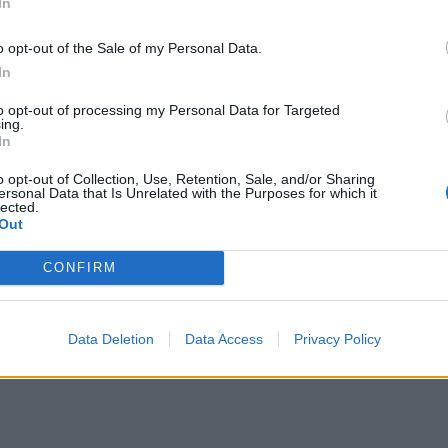
In
o opt-out of the Sale of my Personal Data.
In
to opt-out of processing my Personal Data for Targeted
ing.
βουλία: Ομιλία του Ηρακλή Μπουλουκάκη για το νερό
In
ρωτοβουλία: Ομιλία του Ηρακλή Μπουλουκάκη
o opt-out of Collection, Use, Retention, Sale, and/or Sharing
ersonal Data that Is Unrelated with the Purposes for which it
lected.
Out
CONFIRM
ωτοβουλία αποχαιρετά τον Μανόλη Σωμαράκη
Data Deletion
Data Access
Privacy Policy
 Πρωτοβουλία αποχαιρετά τον Μανόλη Σωμαρ