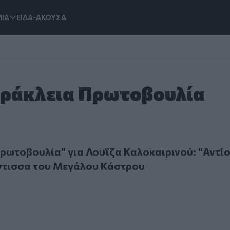
ΙΑ
ΕΙΔΑ-ΑΚΟΥΣΑ
 Ηράκλεια Πρωτοβουλία
οβουλία" για Λουΐζα Καλοκαιρινού: "Αντίο" σε μια αρχόντ
ρωτοβουλία" για Λουΐζα Καλοκαιρινού: "Αντίο
όντισσα του Μεγάλου Κάστρου