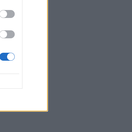
- Εγκαίνια Ομαδικής Έκθεσης
Ζωγραφικής & Φωτογραφίας
17:37
Πυρκαγιά σε έκταση με χαμηλή
βλάστηση στο Μαρκόπουλο Αττικής
17:32
Ελληνικός Ερυθρός Σταυρός: Τι πρέπει
να περιέχει ένα φαρμακείο διακοπών
17:24
Aποκαλύψεις σοκ για απειλές θανάτου
στο Μουντιάλ: «Θα ανατινάξω τον Μέσι
με τέσσερις βόμβες!»
άκη
17:22
Δήμος Πλατανιά: Συνεχίζονται οι
καλοκαιρινές εκδηλώσεις “Πολιτιστικό
Καλοκαίρι 2026, 16ο Φεστιβάλ Γη -
Πολιτισμός- Τουρισμός”