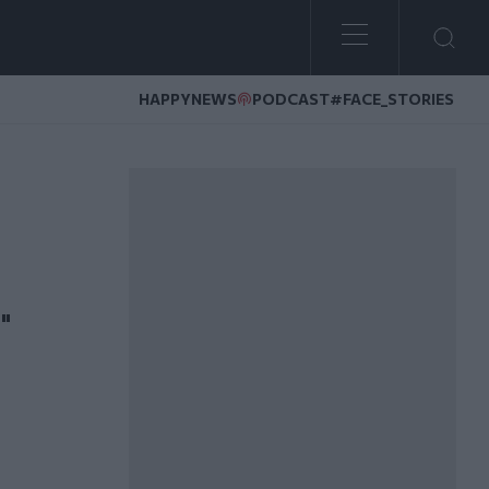
HAPPYNEWS
PODCAST
#FACE_STORIES
ισσα του Μεγάλου Κάστρου
"