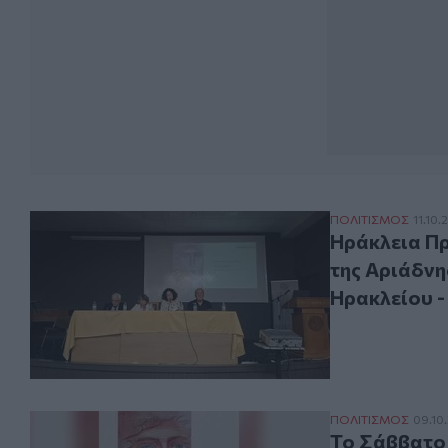
Ηράκλεια Πρωτο
ΠΟΛΙΤΙΣΜΟΣ
11.10.
Ηράκλεια Πρ
της Αριάδνη
Ηρακλείου -
Το Σάββατο η πα
ΠΟΛΙΤΙΣΜΟΣ
09.10
Το Σάββατο 