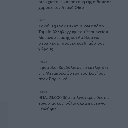
συνεχιστεί η κατασκευή της αίθουσας
χορού στον Λευκό Οίκο
19:11
Χανιά: Σχεδόν 1 εκατ. ευρώ από το
Ταμείο Αλληλεγγύης του Υπουργείου
Μετανάστευσης και Ασύλου για
σχολικές υποδομές και δημόσιους
χώρους
19:03
Ιερόσυλοι βανδάλισαν το εκκλησάκι
της Μεταμορφώσεως του Σωτήρος
στον Σαρωνικό
18:59
ΗΠΑ: 23.000 θέσεις λιγότερες θέσεις
εργασίας τον Ιούλιο αλλά η ανεργία
μειώθηκε
18:45
Άκης Σκέρτσος: «Το ΠΑΣΟΚ