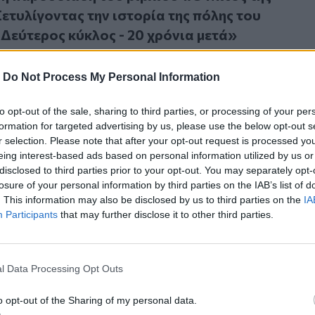
Ξετυλίγοντας την ιστορία της πόλης του
 Δεύτερος κύκλος - 20 χρόνια μετά»
-
Do Not Process My Personal Information
to opt-out of the sale, sharing to third parties, or processing of your per
ρακλείου μέσα από τις σελίδες ενός ξεχωριστού βιβλίου
.2025
formation for targeted advertising by us, please use the below opt-out s
ου Ηρακλείου μέσα από τις σελίδες ενός
r selection. Please note that after your opt-out request is processed y
βιβλίου
eing interest-based ads based on personal information utilized by us or
disclosed to third parties prior to your opt-out. You may separately opt-
losure of your personal information by third parties on the IAB’s list of
. This information may also be disclosed by us to third parties on the
IA
Participants
that may further disclose it to other third parties.
ιάδνης» ξετυλίγεται στο Ηράκλειο
.2025
l Data Processing Opt Outs
 Αριάδνης» ξετυλίγεται στο Ηράκλειο
o opt-out of the Sharing of my personal data.