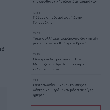
της εφοδιαστικής αλυσίδας φαρμάκων
13:34
Πέθανε ο πεζογράφος Γιάννης
Γρηγοράκης
13:33
Τρεις συλλήψεις φερόμενων διακινητών
μεταναστών σε Κρήτη και Χρυσή
για τη διπλή δολοφονία στο Αίγιο
πό
13:16
Θλίψη και δάκρυα για τον Πάνο
Μαματζάκη - Την Παρασκευή το
τελευταίο αντίο
13:15
Θεσσαλονίκη: Έκαναν τρύπες σε
δέντρα και ξεράθηκαν μέσα σε λίγες
ημέρες
13:05