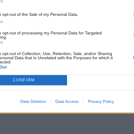
In
o opt-out of the Sale of my Personal Data.
In
to opt-out of processing my Personal Data for Targeted
ing.
ια στον 39χρονο που βίασε και σκότωσε την 11χρονη Βασιλικ
In
ισόβια στον 39χρονο που βίασε και σκότωσε την
ιλική
o opt-out of Collection, Use, Retention, Sale, and/or Sharing
ersonal Data that Is Unrelated with the Purposes for which it
lected.
Out
CONFIRM
 ισόβια ο σμήναρχος- κατάσκοπος της Κίνας
Data Deletion
Data Access
Privacy Policy
 με ισόβια ο σμήναρχος- κατάσκοπος της Κίνα