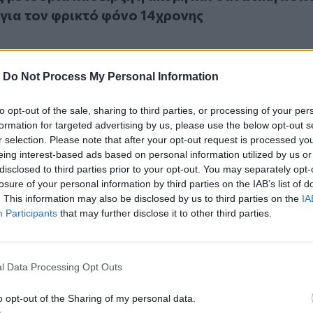
για τον φρικτό φόνο 14χρονης
-
Do Not Process My Personal Information
to opt-out of the sale, sharing to third parties, or processing of your per
υλής: Τέσσερις φορές ισόβια για κακοποίηση των παιδιών τ
formation for targeted advertising by us, please use the below opt-out s
 Βουλής: Τέσσερις φορές ισόβια για κακοποίη
r selection. Please note that after your opt-out request is processed y
 του
eing interest-based ads based on personal information utilized by us or
disclosed to third parties prior to your opt-out. You may separately opt-
losure of your personal information by third parties on the IAB’s list of
. This information may also be disclosed by us to third parties on the
IA
Participants
that may further disclose it to other third parties.
α στον δολοφόνο της Δώρας Ναστούλη, μητέρας 3 παιδιών
l Data Processing Opt Outs
όβια στον δολοφόνο της Δώρας Ναστούλη,
αιδιών
o opt-out of the Sharing of my personal data.