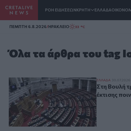
ΡΟΗ ΕΙΔΗΣΕΩΝ
ΚΡΗΤΗ
ΕΛΛΑΔΑ
ΟΙΚΟΝΟΜ
Homepage
ΠΕΜΠΤΗ 6.8.2026
/
ΗΡΑΚΛΕΙΟ
33 °C
Όλα τα άρθρα του tag Ι
Στη Βουλή τροπ
ΕΛΛAΔΑ
30.07.2026
Στη Βουλή τ
έκτισης ποι