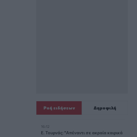
Ροή ειδήσεων
Δημοφιλή
16:12
υνας
Ε. Τουρνάς: "Απέναντι σε ακραία καιρικά