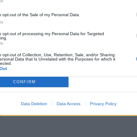
In
o opt-out of the Sale of my Personal Data.
In
to opt-out of processing my Personal Data for Targeted
ing.
όσα χωρίζουν τους διεκδικητές της καγκελαρίας
1
In
λα όσα χωρίζουν τους διεκδικητές της
ς
o opt-out of Collection, Use, Retention, Sale, and/or Sharing
ersonal Data that Is Unrelated with the Purposes for which it
lected.
Out
CONFIRM
ελ αποχωρεί από την καγκελαρία και γίνεται… αμυγδαλωτό
1
Data Deletion
Data Access
Privacy Policy
έρκελ αποχωρεί από την καγκελαρία και γίνετ
ό