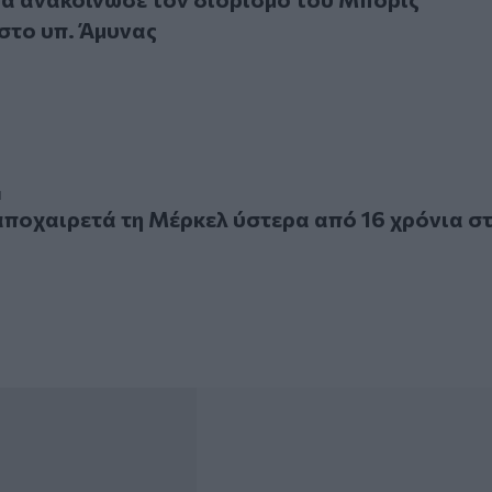
στο υπ. Άμυνας
χαιρετά τη Μέρκελ ύστερα από 16 χρόνια στην καγκελαρία
1
αποχαιρετά τη Μέρκελ ύστερα από 16 χρόνια σ