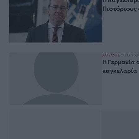
Πιστόριους 
Η Γερμανία απο
ΚΟΣΜΟΣ
02.12.202
Η Γερμανία 
καγκελαρία