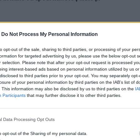
-
Do Not Process My Personal Information
to opt-out of the sale, sharing to third parties, or processing of your per
α στην καγκελαρία, σε υπουργεία και στα κεντρικά του Λαϊ
1
formation for targeted advertising by us, please use the below opt-out s
ευνα στην καγκελαρία, σε υπουργεία και στα
r selection. Please note that after your opt-out request is processed y
υ Λαϊκού Κόμματος
eing interest-based ads based on personal information utilized by us or
disclosed to third parties prior to your opt-out. You may separately opt-
losure of your personal information by third parties on the IAB’s list of
. This information may also be disclosed by us to third parties on the
IA
Participants
that may further disclose it to other third parties.
α λείψει στους Γερμανούς
1
l Data Processing Opt Outs
ν θα λείψει στους Γερμανούς
o opt-out of the Sharing of my personal data.