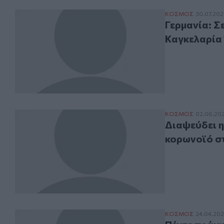
Γερμανία: Σε νέ
ΚΟΣΜΟΣ
30.07.202
Γερμανία: Σ
Καγκελαρία 
Διαψεύδει η κα
ΚΟΣΜΟΣ
02.06.20
Διαψεύδει η
κορωνοϊό σ
Πέντε πράγματα
ΚΟΣΜΟΣ
24.04.202