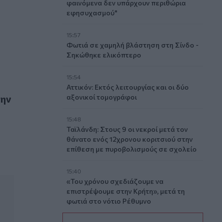
φαινόμενα δεν υπάρχουν περιθώρια
εφησυχασμού"
15:57
Φωτιά σε χαμηλή βλάστηση στη Σίνδο -
Σηκώθηκε ελικόπτερο
15:54
Αττικόν: Εκτός λειτουργίας και οι δύο
την
αξονικοί τομογράφοι
15:48
Ταϊλάνδη: Στους 9 οι νεκροί μετά τον
θάνατο ενός 12χρονου κοριτσιού στην
επίθεση με πυροβολισμούς σε σχολείο
15:40
«Του χρόνου σχεδιάζουμε να
επιστρέψουμε στην Κρήτη», μετά τη
φωτιά στο νότιο Ρέθυμνο