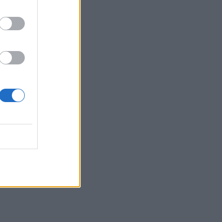
14:37
ΟΦΗ: Η τρίτη φανέλα για τη νέα σεζόν -
«Το πορτοκαλί που κουβαλά την
ιστορία μας»
14:34
Χαμός με τον Μπρούκλιν Μπέκαμ που
έβρασε ζυμαρικά με θαλασσινό νερό
(video)
14:26
Καλοκαίρι και αλλεργίες: Πότε
απαιτείται προσοχή και ποια
συμπτώματα δεν πρέπει να αγνοούμε
αι…
14:23
ΟΦΗ: Φουλάρει για sold out στο
Σούπερ Καπ με την ΑΕΚ!
14:12