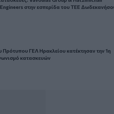
+ Engineers στην εσπερίδα του ΤΕΕ Δωδεκανήσο
ότυπου ΓΕΛ Ηρακλείου κατέκτησαν την 1η θέση σε διαγων
 Πρότυπου ΓΕΛ Ηρακλείου κατέκτησαν την 1η
αγωνισμό κατασκευών