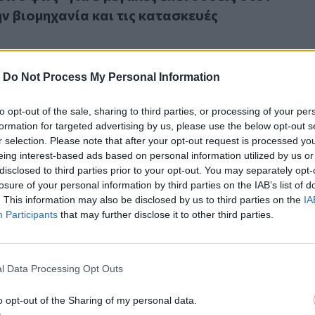
ην βιομηχανία και τις κατασκευές
-
Do Not Process My Personal Information
to opt-out of the sale, sharing to third parties, or processing of your per
ων και εγκαταστάσεων": Σεμινάριο από τα ΚΕΚ Τεχνικές Σχο
formation for targeted advertising by us, please use the below opt-out s
τιρίων και εγκαταστάσεων": Σεμινάριο από τα 
r selection. Please note that after your opt-out request is processed y
ολές του Επιμελητηρίου
eing interest-based ads based on personal information utilized by us or
disclosed to third parties prior to your opt-out. You may separately opt-
losure of your personal information by third parties on the IAB’s list of
. This information may also be disclosed by us to third parties on the
IA
Participants
that may further disclose it to other third parties.
: Νομιμοποίηση των λειτουργικών κατασκευών σε αιγιαλούς
24
l Data Processing Opt Outs
κης: Νομιμοποίηση των λειτουργικών
σε αιγιαλούς και παραλίες
o opt-out of the Sharing of my personal data.