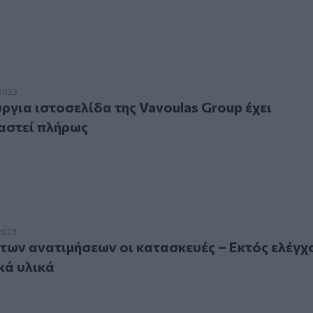
α ιστοσελίδα της Vavoulas Group έχει επανασχεδιαστεί πλή
2023
ργια ιστοσελίδα της Vavoulas Group έχει
αστεί πλήρως
ν ανατιμήσεων οι κατασκευές – Εκτός ελέγχου τα οικοδομικά
2023
 των ανατιμήσεων οι κατασκευές – Εκτός ελέγχ
κά υλικά