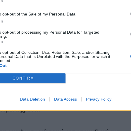
In
o opt-out of the Sale of my Personal Data.
In
to opt-out of processing my Personal Data for Targeted
ing.
ικό πυρετό μέχρι το 2030 η Ελλάδα - Τα έργα που "τρέχουν"
2023
In
αστικό πυρετό μέχρι το 2030 η Ελλάδα - Τα έρ
ν" στην Κρήτη
o opt-out of Collection, Use, Retention, Sale, and/or Sharing
ersonal Data that Is Unrelated with the Purposes for which it
lected.
Out
CONFIRM
επαγγέλματα του μέλλοντος - Θα γνωρίζουν άνθηση τα επόμε
2023
Data Deletion
Data Access
Privacy Policy
τα επαγγέλματα του μέλλοντος - Θα γνωρίζουν
πόμενα χρόνια
ους λιγοστούς εργάτες σε οικοδομές κι εργοτάξια