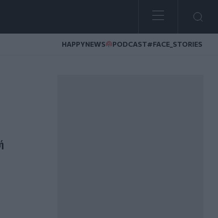
HAPPYNEWS
PODCAST
#FACE_STORIES
τικά έργα στα Χανιά
ή