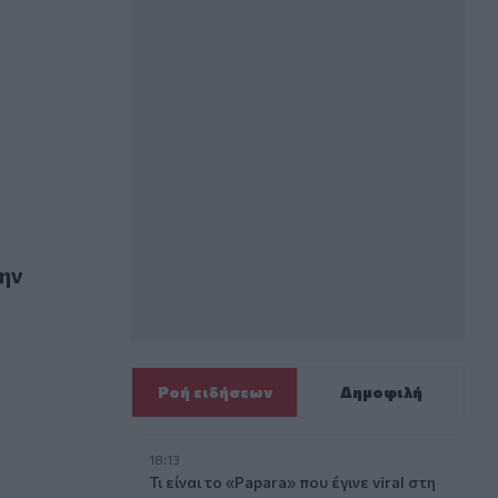
την
Ροή ειδήσεων
Δημοφιλή
18:13
rs στην εσπερίδα του ΤΕΕ Δωδεκανήσου
Τι είναι το «Papara» που έγινε viral στη