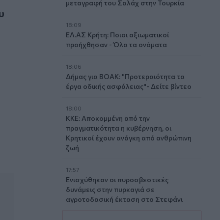
μεταγραφή του Σαλάχ στην Τουρκία
υ
18:09
ΕΛ.ΑΣ Κρήτη: Ποιοι αξιωματικοί
προήχθησαν - Όλα τα ονόματα
18:06
Δήμας για ΒΟΑΚ: "Προτεραιότητα τα
έργα οδικής ασφάλειας"- Δείτε βίντεο
ισμό κατασκευών
18:00
ΚΚΕ: Αποκομμένη από την
πραγματικότητα η κυβέρνηση, οι
Κρητικοί έχουν ανάγκη από ανθρώπινη
ζωή
17:57
Ενισχύθηκαν οι πυροσβεστικές
δυνάμεις στην πυρκαγιά σε
αγροτοδασική έκταση στο Στεφάνι
Κορίνθου