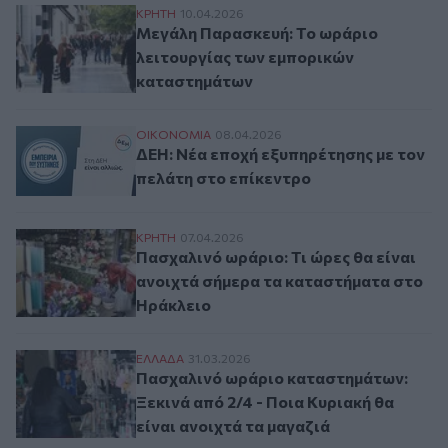
Μεγάλη Παρασκευή: Το ωράριο λειτουργ
ΚΡΗΤΗ
10.04.2026
Μεγάλη Παρασκευή: Το ωράριο
λειτουργίας των εμπορικών
καταστημάτων
ΔΕΗ: Νέα εποχή εξυπηρέτησης με τον πελ
ΟΙΚΟΝΟΜΙΑ
08.04.2026
ΔΕΗ: Νέα εποχή εξυπηρέτησης με τον
πελάτη στο επίκεντρο
Πασχαλινό ωράριο: Τι ώρες θα είναι ανο
ΚΡΗΤΗ
07.04.2026
Πασχαλινό ωράριο: Τι ώρες θα είναι
ανοιχτά σήμερα τα καταστήματα στο
Ηράκλειο
Πασχαλινό ωράριο καταστημάτων: Ξεκινά α
ΕΛΛAΔΑ
31.03.2026
Πασχαλινό ωράριο καταστημάτων:
Ξεκινά από 2/4 - Ποια Κυριακή θα
είναι ανοιχτά τα μαγαζιά