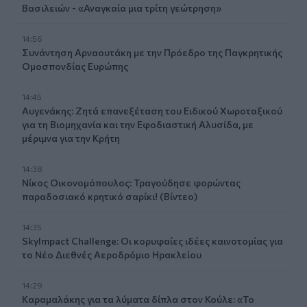
Βασιλειών - «Αναγκαία μια τρίτη γεώτρηση»
14:56
Συνάντηση Αρναουτάκη με την Πρόεδρο της Παγκρητικής
Ομοσπονδίας Ευρώπης
14:45
Αυγενάκης: Ζητά επανεξέταση του Ειδικού Χωροταξικού
για τη Βιομηχανία και την Εφοδιαστική Αλυσίδα, με
μέριμνα για την Κρήτη
14:38
Νίκος Οικονομόπουλος: Τραγούδησε φορώντας
παραδοσιακό κρητικό σαρίκι! (Βίντεο)
14:35
SkyImpact Challenge: Οι κορυφαίες ιδέες καινοτομίας για
το Νέο Διεθνές Αεροδρόμιο Ηρακλείου
14:29
Καραμαλάκης για τα λύματα δίπλα στον Κούλε: «Το