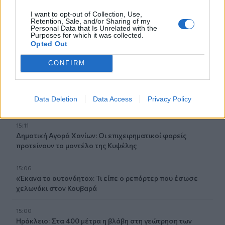
Σταβιών
I want to opt-out of Collection, Use,
Retention, Sale, and/or Sharing of my
Personal Data that Is Unrelated with the
15:23
Purposes for which it was collected.
Μίλτος Τεντόγλου: “Πέταξε'” για τον μεγάλο τελικό του
Opted Out
Ευρωπαϊκού Πρωταθλήματος Ανοιχτού Στίβου
CONFIRM
15:15
Ντόναλντ Τραμπ: «Παρτίδα σκάκι» οι συνομιλίες με το
Ιράν – «Είμαστε επαγγελματίες παίκτες», απαντά η
Data Deletion
Data Access
Privacy Policy
Τεχεράνη
15:11
Δημοτική Αγορά Χανίων: Οι επιχειρηματικοί φορείς
προτείνουν το μοντέλο της Κυψέλης
15:06
«Έκανα το αυτονόητο»: Τι είπε ο ρεπόρτερ που έσωσε
χελωνάκι στον Κουβαρά
15:00
Ηράκλειο: Στα 400 μέτρα η βλάβη στη γεώτρηση των