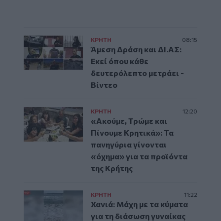
ΚΡΗΤΗ
08:15
Άμεση Δράση και ΔΙ.ΑΣ:
Εκεί όπου κάθε
δευτερόλεπτο μετράει -
Βίντεο
ΚΡΗΤΗ
12:20
«Ακούμε, Τρώμε και
Πίνουμε Κρητικά»: Τα
πανηγύρια γίνονται
«όχημα» για τα προϊόντα
της Κρήτης
ΚΡΗΤΗ
11:22
Χανιά: Μάχη με τα κύματα
για τη διάσωση γυναίκας