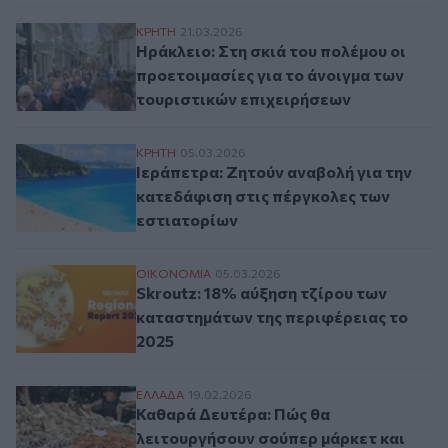
Ηράκλειο: Στη σκιά του πολέμου οι προετ
ΚΡΗΤΗ
21.03.2026
Ηράκλειο: Στη σκιά του πολέμου οι
προετοιμασίες για το άνοιγμα των
τουριστικών επιχειρήσεων
Ιεράπετρα: Ζητούν αναβολή για την κατε
ΚΡΗΤΗ
05.03.2026
Ιεράπετρα: Ζητούν αναβολή για την
κατεδάφιση στις πέργκολες των
εστιατορίων
Skroutz: 18% αύξηση τζίρου των καταστη
ΟΙΚΟΝΟΜΙΑ
05.03.2026
Skroutz: 18% αύξηση τζίρου των
καταστημάτων της περιφέρειας το
2025
Καθαρά Δευτέρα: Πώς θα λειτουργήσουν 
ΕΛΛAΔΑ
19.02.2026
Καθαρά Δευτέρα: Πώς θα
λειτουργήσουν σούπερ μάρκετ και