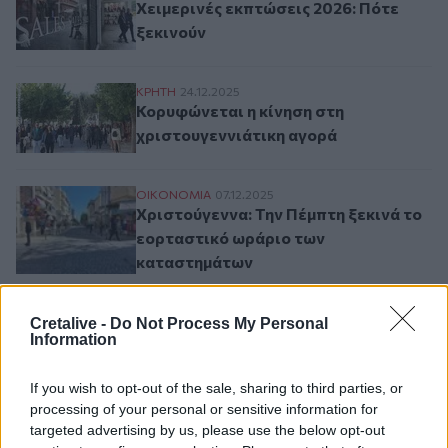
Χειμερινές εκπτώσεις 2026: Πότε
ξεκινούν
Κορυφώνεται η κίνηση στη χριστουγεννιά
ΚΡΗΤΗ
24.12.2025
Κορυφώνεται η κίνηση στη
χριστουγεννιάτικη αγορά
Χριστούγεννα: Την Πέμπτη ξεκινά το εορ
ΟΙΚΟΝΟΜΙΑ
07.12.2025
Χριστούγεννα: Την Πέμπτη ξεκινά το
εορταστικό ωράριο των
καταστημάτων
Cretalive -
Do Not Process My Personal
Information
Σελιδοποίηση
Current page
1
Προηγούμενη σελίδα
Next page
If you wish to opt-out of the sale, sharing to third parties, or
processing of your personal or sensitive information for
targeted advertising by us, please use the below opt-out