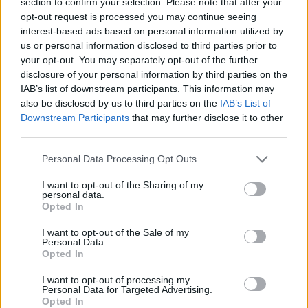
section to confirm your selection. Please note that after your
Ροή ειδήσεων
Δημοφιλή
opt-out request is processed you may continue seeing
interest-based ads based on personal information utilized by
us or personal information disclosed to third parties prior to
16:00
your opt-out. You may separately opt-out of the further
Ρέθυμνο: Αλλαγές στο πρόγραμμα εκδηλώσεων
disclosure of your personal information by third parties on the
«Αποσπερίδες»
IAB’s list of downstream participants. This information may
also be disclosed by us to third parties on the
IAB’s List of
15:59
Downstream Participants
that may further disclose it to other
Οι υψηλές θερμοκρασίες εξουθενώνουν τους γύπες-
third parties.
στην ΑΝΙΜΑ 20 όρνια της Κρήτης
Personal Data Processing Opt Outs
15:49
I want to opt-out of the Sharing of my
Τελικός Super Cup: Η γιορτή Κρήτης - Μικράς Ασίας πριν
personal data.
τη σέντρα και ο αποκλεισμός του Συλλόγου
Opted In
Αλατσατιανών!
I want to opt-out of the Sale of my
Personal Data.
15:36
Opted In
Συνεδριάζει η Δημοτική Επιτροπή Αγίου Νικολάου
I want to opt-out of processing my
Personal Data for Targeted Advertising.
15:32
Opted In
Ζητούν άμεση τοποθέτηση κάδου στο νεκροταφείο των