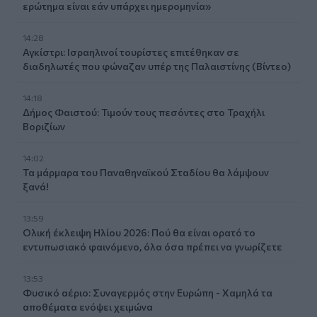
ερώτημα είναι εάν υπάρχει ημερομηνία»
14:28
Αγκίστρι: Ισραηλινοί τουρίστες επιτέθηκαν σε
διαδηλωτές που φώναζαν υπέρ της Παλαιστίνης (Βίντεο)
14:18
Δήμος Φαιστού: Τιμούν τους πεσόντες στο Τραχήλι
Βοριζίων
14:02
Τα μάρμαρα του Παναθηναϊκού Σταδίου θα λάμψουν
ξανά!
13:59
Ολική έκλειψη Ηλίου 2026: Πού θα είναι ορατό το
εντυπωσιακό φαινόμενο, όλα όσα πρέπει να γνωρίζετε
13:53
Φυσικό αέριο: Συναγερμός στην Ευρώπη - Χαμηλά τα
αποθέματα ενόψει χειμώνα