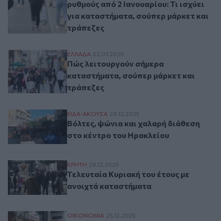
ρυθμούς από 2 Ιανουαρίου: Τι ισχύει
για καταστήματα, σούπερ μάρκετ και
τράπεζες
Πώς λειτουργούν σήμερα καταστήματα, σ
ΕΛΛAΔΑ
02.01.2026
Πώς λειτουργούν σήμερα
καταστήματα, σούπερ μάρκετ και
τράπεζες
Βόλτες, ψώνια και χαλαρή διάθεση στο κ
ΕΙΔΑ-ΑΚΟΥΣΑ
28.12.2025
Βόλτες, ψώνια και χαλαρή διάθεση
στο κέντρο του Ηρακλείου
Τελευταία Κυριακή του έτους με ανοιχτά
ΚΡΗΤΗ
28.12.2025
Τελευταία Κυριακή του έτους με
ανοιχτά καταστήματα
Χειμερινές εκπτώσεις 2026: Πότε ξεκινού
ΟΙΚΟΝΟΜΙΑ
25.12.2025