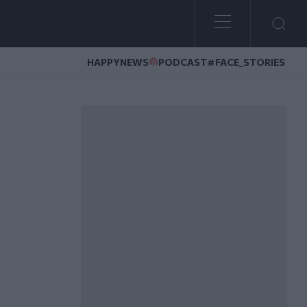
HAPPYNEWS
PODCAST
#FACE_STORIES
 τους γιατρούς του Κέντρου Υγείας