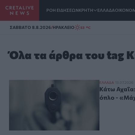
ΡΟΗ ΕΙΔΗΣΕΩΝ
ΚΡΗΤΗ
ΕΛΛΑΔΑ
ΟΙΚΟΝΟΜ
Homepage
ΣAΒΒΑΤΟ 8.8.2026
/
ΗΡΑΚΛΕΙΟ
33 °C
Όλα τα άρθρα του tag 
Κάτω Αχαΐα: Πυ
ΕΛΛAΔΑ
13.07.2026
Κάτω Αχαΐα:
όπλο - «Μάχ