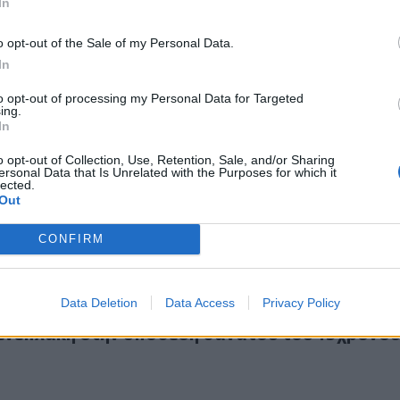
In
o opt-out of the Sale of my Personal Data.
In
to opt-out of processing my Personal Data for Targeted
ing.
οτήρια στο κεφάλι και έκανε Ρεκόρ Γκίνες
25
In
69 ποτήρια στο κεφάλι και έκανε Ρεκόρ Γκίνες
o opt-out of Collection, Use, Retention, Sale, and/or Sharing
ersonal Data that Is Unrelated with the Purposes for which it
lected.
Out
CONFIRM
τική δυσφήμιση καταγγέλλει νυχτερινό κέντρο που ενεπλάκ
Data Deletion
Data Access
Privacy Policy
φαντική δυσφήμιση καταγγέλλει νυχτερινό
ενεπλάκη στην υπόθεση θανάτου του 19χρονο