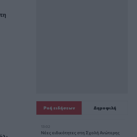
τη
μεγάλη αιμορραγία
Ροή ειδήσεων
Δημοφιλή
13:02
Νέες ειδικότητες στη Σχολή Ανώτερης
άλι