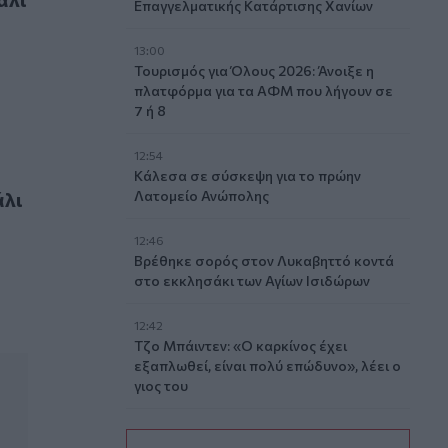
Επαγγελματικής Κατάρτισης Χανίων
13:00
Τουρισμός για Όλους 2026: Άνοιξε η
πλατφόρμα για τα ΑΦΜ που λήγουν σε
7 ή 8
12:54
Κάλεσα σε σύσκεψη για το πρώην
άλι
Λατομείο Ανώπολης
12:46
Βρέθηκε σορός στον Λυκαβηττό κοντά
στο εκκλησάκι των Αγίων Ισιδώρων
12:42
Τζο Μπάιντεν: «Ο καρκίνος έχει
εξαπλωθεί, είναι πολύ επώδυνο», λέει ο
γιος του
12:38