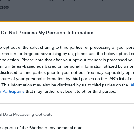
εκο
-
Do Not Process My Personal Information
to opt-out of the sale, sharing to third parties, or processing of your per
3χρονη πήγε στο νοσοκομείο με ένα μαχαίρι καρφωμένο στο κ
25
formation for targeted advertising by us, please use the below opt-out s
να: 3χρονη πήγε στο νοσοκομείο με ένα μαχαίρι
r selection. Please note that after your opt-out request is processed y
το κεφάλι - Δείτε βίντεο
eing interest-based ads based on personal information utilized by us or
disclosed to third parties prior to your opt-out. You may separately opt-
losure of your personal information by third parties on the IAB’s list of
. This information may also be disclosed by us to third parties on the
IA
Participants
that may further disclose it to other third parties.
 «Είχα έναν όγκο στο κεφάλι, πέρασε και αυτό»
l Data Processing Opt Outs
ός: «Είχα έναν όγκο στο κεφάλι, πέρασε και
o opt-out of the Sharing of my personal data.