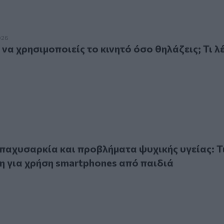
ρησιμοποιείς το κινητό όσο θηλάζεις; Τι λένε οι ειδικοί
026
να χρησιμοποιείς το κινητό όσο θηλάζεις; Τι λ
σαρκία και προβλήματα ψυχικής υγείας: Τι έδειξε μελέτη γ
παχυσαρκία και προβλήματα ψυχικής υγείας: Τ
τη για χρήση smartphones από παιδιά