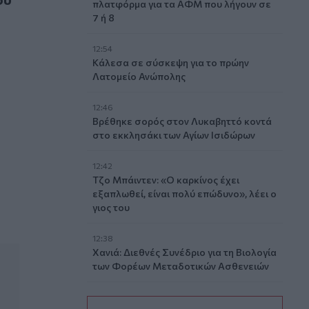
πλατφόρμα για τα ΑΦΜ που λήγουν σε
7 ή 8
12:54
Κάλεσα σε σύσκεψη για το πρώην
Λατομείο Ανώπολης
12:46
Βρέθηκε σορός στον Λυκαβηττό κοντά
στο εκκλησάκι των Αγίων Ισιδώρων
12:42
Τζο Μπάιντεν: «Ο καρκίνος έχει
εξαπλωθεί, είναι πολύ επώδυνο», λέει ο
γιος του
12:38
Χανιά: Διεθνές Συνέδριο για τη Βιολογία
των Φορέων Μεταδοτικών Ασθενειών
12:33