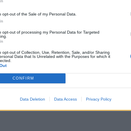
In
o opt-out of the Sale of my Personal Data.
In
to opt-out of processing my Personal Data for Targeted
ing.
δα “πολύ κοντά” στην απαγόρευση social media για τους κάτ
In
Ελλάδα “πολύ κοντά” στην απαγόρευση social
ους κάτω των 15
o opt-out of Collection, Use, Retention, Sale, and/or Sharing
ersonal Data that Is Unrelated with the Purposes for which it
lected.
Out
CONFIRM
κλικ: 7 στα 10 εκταμιεύονται πλέον ψηφιακά
Data Deletion
Data Access
Privacy Policy
ίγα κλικ: 7 στα 10 εκταμιεύονται πλέον ψηφιακά