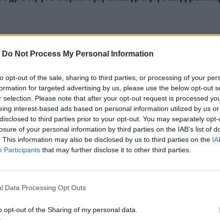
-
Do Not Process My Personal Information
to opt-out of the sale, sharing to third parties, or processing of your per
ησαν με μεταλλικό σωλήνα και του άρπαξαν το κινητό
formation for targeted advertising by us, please use the below opt-out s
χτύπησαν με μεταλλικό σωλήνα και του άρπαξα
r selection. Please note that after your opt-out request is processed y
eing interest-based ads based on personal information utilized by us or
disclosed to third parties prior to your opt-out. You may separately opt-
losure of your personal information by third parties on the IAB’s list of
. This information may also be disclosed by us to third parties on the
IA
Participants
that may further disclose it to other third parties.
χρονη στη Θεσσαλονίκη: Της έκλεισε το στόμα και της άρπαξ
l Data Processing Opt Outs
α 22χρονη στη Θεσσαλονίκη: Της έκλεισε το στ
ξε το κινητό
o opt-out of the Sharing of my personal data.