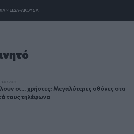
ΙΑ
ΕΙΔΑ-ΑΚΟΥΣΑ
Κινητό
ν οι… χρήστες: Μεγαλύτερες οθόνες στα έξυπνα κινητά του
28.07.2026
λουν οι… χρήστες: Μεγαλύτερες οθόνες στα
τά τους τηλέφωνα