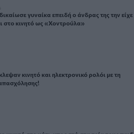
αίωσε γυναίκα επειδή ο άνδρας της την είχε αποθηκεύσει στ
5
δικαίωσε γυναίκα επειδή ο άνδρας της την είχε
ι στο κινητό ως «Χοντρούλα»
ψαν κινητό και ηλεκτρονικό ρολόι με τη μέθοδο της απασχό
κλεψαν κινητό και ηλεκτρονικό ρολόι με τη
 απασχόλησης!
ινητό στο μάτι, μπροστά στα τρία τους παιδιά!