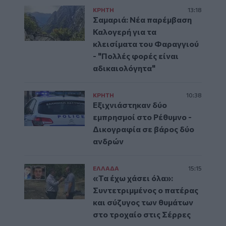
ΚΡΗΤΗ
13:18
Σαμαριά: Νέα παρέμβαση
Καλογερή για τα
κλεισίματα του Φαραγγιού
- "Πολλές φορές είναι
αδικαιολόγητα"
ΚΡΗΤΗ
10:38
Εξιχνιάστηκαν δύο
εμπρησμοί στο Ρέθυμνο -
Δικογραφία σε βάρος δύο
ανδρών
ΕΛΛAΔΑ
15:15
«Τα έχω χάσει όλα»:
Συντετριμμένος ο πατέρας
και σύζυγος των θυμάτων
στο τροχαίο στις Σέρρες