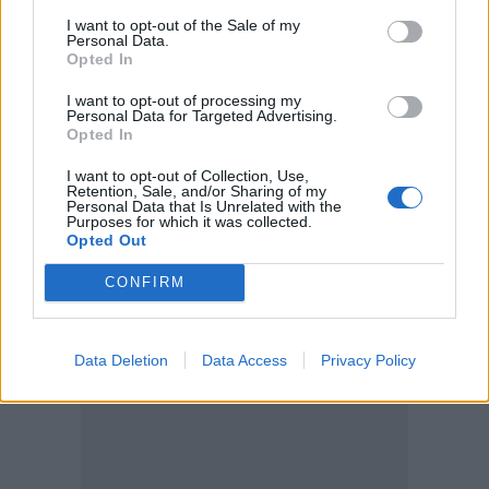
ΕΛΜΕΠΑ: Και σε ηλεκτρονική έκδοση τα πρακτικά του
I want to opt-out of the Sale of my
Personal Data.
συνεδρίου για τη Ρένα Κυριακού
Opted In
14:39
I want to opt-out of processing my
Ομάδα μεταναστών εντοπίστηκαν στον Άγιο Ιωάννη, στα
Personal Data for Targeted Advertising.
Opted In
Καπετανιανά
I want to opt-out of Collection, Use,
14:36
Retention, Sale, and/or Sharing of my
Θέουτα: Ταυτοποιούν τα θύματα της μαζικής εισροής
Personal Data that Is Unrelated with the
Purposes for which it was collected.
Opted Out
ΠΕΡΙΣΣΟΤΕΡΑ
CONFIRM
Data Deletion
Data Access
Privacy Policy