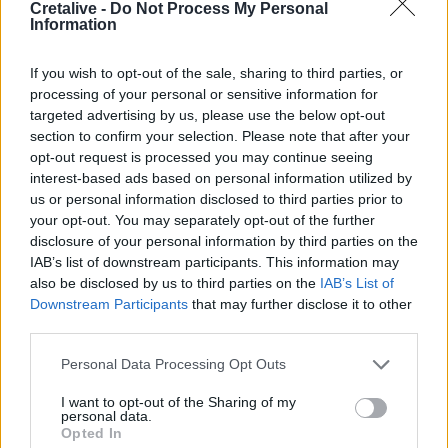
Cretalive -
Do Not Process My Personal
15:15
Information
«Τα έχω χάσει όλα»: Συντετριμμένος ο πατέρας και
σύζυγος των θυμάτων στο τροχαίο στις Σέρρες
If you wish to opt-out of the sale, sharing to third parties, or
processing of your personal or sensitive information for
15:11
targeted advertising by us, please use the below opt-out
Επίσκεψη του Δημάρχου του Δήμου Σαρωνικού στο
section to confirm your selection. Please note that after your
ΕΛ.ΚΕ.Θ.Ε. στην Ανάβυσσο
opt-out request is processed you may continue seeing
interest-based ads based on personal information utilized by
15:08
us or personal information disclosed to third parties prior to
Φεστιβάλ Κινηματογράφου Χανίων: Δύο εκθέσεις με
your opt-out. You may separately opt-out of the further
ελεύθερη είσοδο στο Μεγάλο Αρσενάλι
disclosure of your personal information by third parties on the
IAB’s list of downstream participants. This information may
15:05
also be disclosed by us to third parties on the
IAB’s List of
Με τη MINOAN LINES, το ταξίδι έχει γεύση — και τιμές
Downstream Participants
that may further disclose it to other
που εκπλήσσουν
third parties.
14:59
Personal Data Processing Opt Outs
Ρωσία: Ο Πούτιν εγκρίνει πώληση 30% στο αεροδρόμιο
της Μόσχας
I want to opt-out of the Sharing of my
personal data.
Opted In
14:50