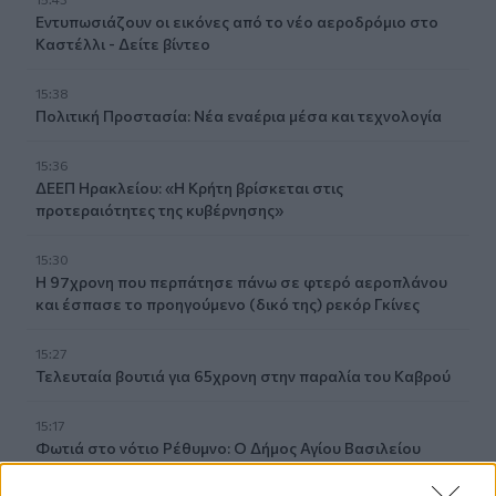
Εντυπωσιάζουν οι εικόνες από το νέο αεροδρόμιο στο
Καστέλλι - Δείτε βίντεο
15:38
Πολιτική Προστασία: Νέα εναέρια μέσα και τεχνολογία
15:36
ΔΕΕΠ Ηρακλείου: «Η Κρήτη βρίσκεται στις
προτεραιότητες της κυβέρνησης»
15:30
Η 97χρονη που περπάτησε πάνω σε φτερό αεροπλάνου
και έσπασε το προηγούμενο (δικό της) ρεκόρ Γκίνες
15:27
Τελευταία βουτιά για 65χρονη στην παραλία του Καβρού
15:17
Φωτιά στο νότιο Ρέθυμνο: Ο Δήμος Αγίου Βασιλείου
ευχαριστεί για το "κύμα αλληλεγγύης"