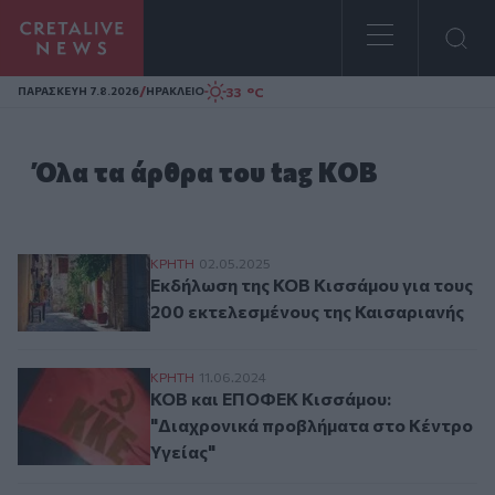
Homepage
/
33 °C
ΠΑΡΑΣΚΕΥΗ 7.8.2026
ΗΡΑΚΛΕΙΟ
Όλα τα άρθρα του tag ΚΟΒ
Εκδήλωση της ΚΟΒ Κισσάμου για τους 200
ΚΡΗΤΗ
02.05.2025
Εκδήλωση της ΚΟΒ Κισσάμου για τους
200 εκτελεσμένους της Καισαριανής
ΚΟΒ και ΕΠΟΦΕΚ Κισσάμου: "Διαχρονικά 
ΚΡΗΤΗ
11.06.2024
ΚΟΒ και ΕΠΟΦΕΚ Κισσάμου:
"Διαχρονικά προβλήματα στο Κέντρο
Υγείας"