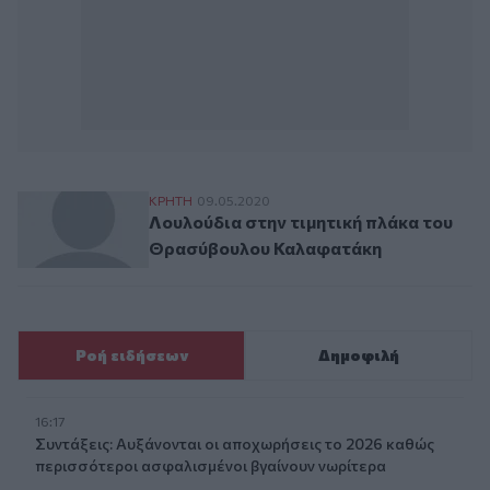
Λουλούδια στην τιμητική πλάκα του Θρ
ΚΡΗΤΗ
09.05.2020
Λουλούδια στην τιμητική πλάκα του
Θρασύβουλου Καλαφατάκη
Ροή ειδήσεων
Δημοφιλή
16:17
Συντάξεις: Αυξάνονται οι αποχωρήσεις το 2026 καθώς
περισσότεροι ασφαλισμένοι βγαίνουν νωρίτερα