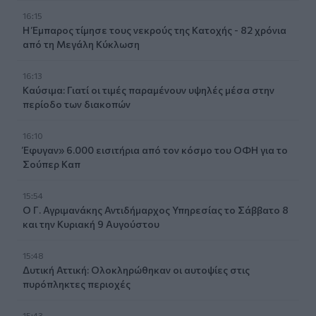
16:15
Η Έμπαρος τίμησε τους νεκρούς της Κατοχής - 82 χρόνια
από τη Μεγάλη Κύκλωση
16:13
Καύσιμα: Γιατί οι τιμές παραμένουν υψηλές μέσα στην
περίοδο των διακοπών
16:10
Έφυγαν» 6.000 εισιτήρια από τον κόσμο του ΟΦΗ για το
Σούπερ Καπ
15:54
Ο Γ. Αγριμανάκης Αντιδήμαρχος Υπηρεσίας το Σάββατο 8
και την Κυριακή 9 Αυγούστου
15:48
Δυτική Αττική: Ολοκληρώθηκαν οι αυτοψίες στις
πυρόπληκτες περιοχές
15:43