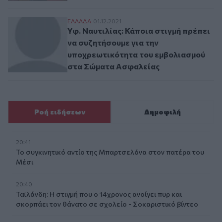
Υφ. Ναυτιλίας: Κάποια στιγμή πρέπει να
ΕΛΛAΔΑ
01.12.2021
Υφ. Ναυτιλίας: Κάποια στιγμή πρέπει
να συζητήσουμε για την
υποχρεωτικότητα του εμβολιασμού
στα Σώματα Ασφαλείας
Ροή ειδήσεων
Δημοφιλή
20:41
Το συγκινητικό αντίο της Μπαρτσελόνα στον πατέρα του
Μέσι
20:40
Ταϊλάνδη: Η στιγμή που ο 14χρονος ανοίγει πυρ και
σκορπάει τον θάνατο σε σχολείο - Σοκαριστικό βίντεο