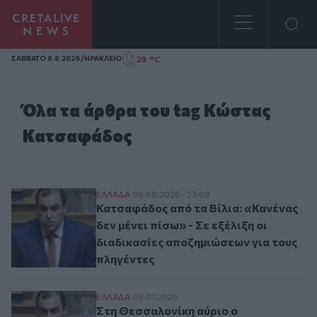
Homepage
/
29 °C
ΣAΒΒΑΤΟ 8.8.2026
ΗΡΑΚΛΕΙΟ
Όλα τα άρθρα του tag Κώστας
Κατσαφάδος
Κατσαφάδος από τα Βίλια: «Κανένας δεν μέ
ΕΛΛAΔΑ
05.08.2026 - 23:09
Κατσαφάδος από τα Βίλια: «Κανένας
δεν μένει πίσω» - Σε εξέλιξη οι
διαδικασίες αποζημιώσεων για τους
πληγέντες
Στη Θεσσαλονίκη αύριο ο Υφυπουργός Κλ
ΕΛΛAΔΑ
05.07.2026
Στη Θεσσαλονίκη αύριο ο