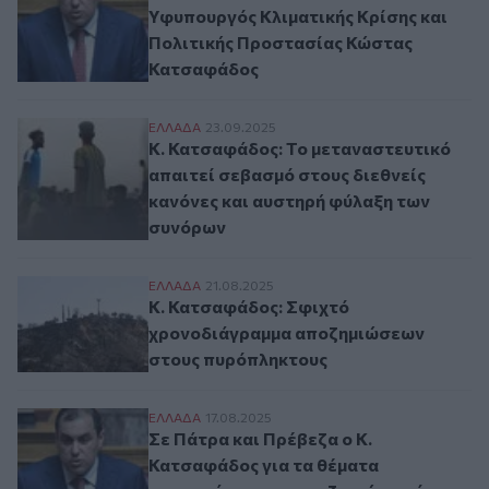
Υφυπουργός Κλιματικής Κρίσης και
Πολιτικής Προστασίας Κώστας
Κατσαφάδος
Κ. Κατσαφάδος: Το μεταναστευτικό απαιτ
ΕΛΛAΔΑ
23.09.2025
Κ. Κατσαφάδος: Το μεταναστευτικό
απαιτεί σεβασμό στους διεθνείς
κανόνες και αυστηρή φύλαξη των
συνόρων
Κ. Κατσαφάδος: Σφιχτό χρονοδιάγραμμα
ΕΛΛAΔΑ
21.08.2025
Κ. Κατσαφάδος: Σφιχτό
χρονοδιάγραμμα αποζημιώσεων
στους πυρόπληκτους
Σε Πάτρα και Πρέβεζα o Κ. Κατσαφάδος γ
ΕΛΛAΔΑ
17.08.2025
Σε Πάτρα και Πρέβεζα o Κ.
Κατσαφάδος για τα θέματα