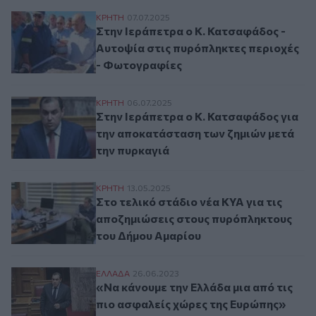
Στην Ιεράπετρα ο Κ. Κατσαφάδος - Αυτοψ
ΚΡΗΤΗ
07.07.2025
Στην Ιεράπετρα ο Κ. Κατσαφάδος -
Αυτοψία στις πυρόπληκτες περιοχές
- Φωτογραφίες
Στην Ιεράπετρα ο Κ. Κατσαφάδος για την
ΚΡΗΤΗ
06.07.2025
Στην Ιεράπετρα ο Κ. Κατσαφάδος για
την αποκατάσταση των ζημιών μετά
την πυρκαγιά
Στο τελικό στάδιο νέα ΚΥΑ για τις αποζ
ΚΡΗΤΗ
13.05.2025
Στο τελικό στάδιο νέα ΚΥΑ για τις
αποζημιώσεις στους πυρόπληκτους
του Δήμου Αμαρίου
«Να κάνουμε την Ελλάδα μια από τις πιο
ΕΛΛAΔΑ
26.06.2023
«Να κάνουμε την Ελλάδα μια από τις
πιο ασφαλείς χώρες της Ευρώπης»