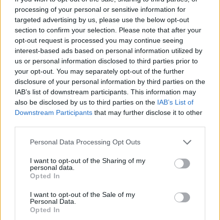
Εξαρθρώθηκε ομάδα που διακινούσε ναρκωτικά στην
processing of your personal or sensitive information for
Αθήνα και στην περιοχή της Πανεπιστημιούπολης
targeted advertising by us, please use the below opt-out
Ζωγράφου
section to confirm your selection. Please note that after your
opt-out request is processed you may continue seeing
19:33
interest-based ads based on personal information utilized by
Στέγνωσαν οι βρύσες σε Μαραθίτη και Βασιλειές
us or personal information disclosed to third parties prior to
your opt-out. You may separately opt-out of the further
19:23
disclosure of your personal information by third parties on the
Τραγωδία στην Πάρο: Πνίγηκε 4χρονος σε πισίνα beach
IAB’s list of downstream participants. This information may
bar
also be disclosed by us to third parties on the
IAB’s List of
Downstream Participants
that may further disclose it to other
19:15
third parties.
Συνελήφθη 49χρονος, βασικό μέλος της εγκληματικής
οργάνωσης του «Έντικ»
Personal Data Processing Opt Outs
19:13
I want to opt-out of the Sharing of my
personal data.
Το Φεστιβάλ Κινηματογράφου Χανίων παρουσιάζει τις
Opted In
καλοκαιρινές του εκθέσεις
I want to opt-out of the Sale of my
Personal Data.
19:04
Opted In
Καύσωνας και καρδιοπαθείς: Οδηγός προστασίας από