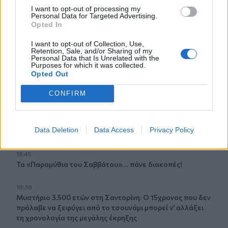
την Ελληνική Καρδιολογική Εταιρεία
I want to opt-out of processing my
Personal Data for Targeted Advertising.
Opted In
18:59
Μαρία Καρυστιανού: Αποχώρησε και ο Νίκος
I want to opt-out of Collection, Use,
Μπρουτζάκης από την «Ελπίδα»
Retention, Sale, and/or Sharing of my
Personal Data that Is Unrelated with the
Purposes for which it was collected.
18:58
Opted Out
Ένας σοβαρά τραυματίας από τροχαίο με γουρούνα στην
Ηλεία
CONFIRM
18:55
Η πρώτη ομάδα που συλλυπήθηκε για τον χαμό του
Data Deletion
Data Access
Privacy Policy
πατέρα του Μέσι
18:45
Τα «Παραμύθια του Σαββάτου»… πάνε διακοπές!
18:38
Μυστήριο 3.500 ετών στη Σαντορίνη: Ο 15χρονος που δεν
πρόλαβε να ξεφύγει από το τσουνάμι μπορεί ν' αλλάξει
τη χρονολογία της μεγάλης έκρηξης