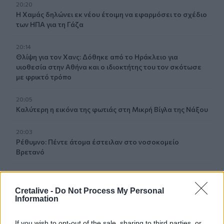
20:20
Η Χαμάς δηλώνει εκ νέου έτοιμη να εφαρμόσει το σχέδιο
των ΗΠΑ για τη Γάζα
20:14
Θλίψη για τον Χανς: Δόθηκε από το Ηράκλειο για
υιοθεσία στην Αθήνα και ο ιδιοκτήτης του τον σκότωσε
με φρικτό τρόπο
20:05
Καλύτερη η εικόνα της φωτιάς στη Μικρή Βίγλα της Νάξου
20:03
Ρέθυμνο: Πέντε άτομα έστειλαν στο νοσοκομείο
Βρετανό
19:59
Ηράκλειο: Δικογραφία για τα λύματα στο λιμάνι, πίσω
Cretalive -
Do Not Process My Personal
από την πλατεία 18 Άγγλων
Information
19:48
If you wish to opt-out of the sale, sharing to third parties, or