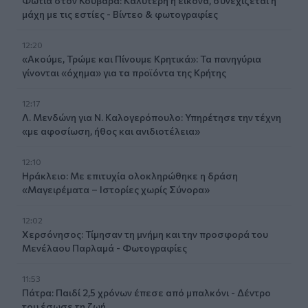
Φωτιά στον Κουβαρά: Καλύτερη η εικόνα, συνεχίζεται η
μάχη με τις εστίες - Βίντεο & φωτογραφίες
12:20
«Ακούμε, Τρώμε και Πίνουμε Κρητικά»: Τα πανηγύρια
γίνονται «όχημα» για τα προϊόντα της Κρήτης
12:17
Λ. Μενδώνη για Ν. Καλογερόπουλο: Υπηρέτησε την τέχνη
«με αφοσίωση, ήθος και ανιδιοτέλεια»
12:10
Ηράκλειο: Με επιτυχία ολοκληρώθηκε η δράση
«Μαγειρέματα – Ιστορίες χωρίς Σύνορα»
12:02
Χερσόνησος: Τίμησαν τη μνήμη και την προσφορά του
Μενέλαου Παρλαμά - Φωτογραφίες
11:53
Πάτρα: Παιδί 2,5 χρόνων έπεσε από μπαλκόνι - Δέντρο
του έσωσε τη ζωή