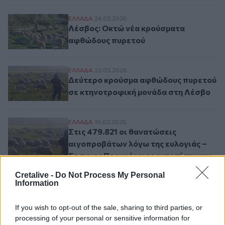
Λέσβος: Οκτώ νέα κρούσματα αφθώδους 
ΕΛΛAΔΑ
24.03.2026
Λέσβος: Οκτώ νέα κρούσματα
αφθώδους πυρετού
Δεύτερο κρούσμα αφθώδους πυρετού σε 
ΕΛΛAΔΑ
22.03.2026
Δεύτερο κρούσμα αφθώδους πυρετού
σε κτηνοτροφική μονάδα στη Λέσβο
Στις 479.821 οι θανατώσεις αιγοπροβάτων
ΕΛΛAΔΑ
19.02.2026
Στις 479.821 οι θανατώσεις
αιγοπροβάτων λόγω της ευλογιάς –
Σε ποιες Περιφέρειες εντοπίστηκαν
νέα κρούσματα
Cretalive -
Do Not Process My Personal
Information
Σελιδοποίηση
If you wish to opt-out of the sale, sharing to third parties, or
Current page
1
Προηγούμενη σελίδα
Next page
processing of your personal or sensitive information for