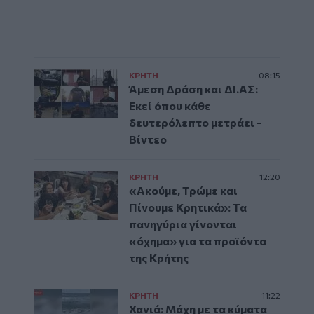
ΚΡΗΤΗ
08:15
Άμεση Δράση και ΔΙ.ΑΣ:
Εκεί όπου κάθε
δευτερόλεπτο μετράει -
Βίντεο
ΚΡΗΤΗ
12:20
«Ακούμε, Τρώμε και
Πίνουμε Κρητικά»: Τα
πανηγύρια γίνονται
«όχημα» για τα προϊόντα
της Κρήτης
ΚΡΗΤΗ
11:22
Χανιά: Μάχη με τα κύματα