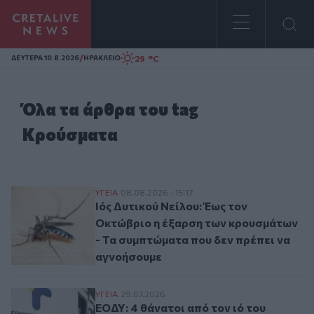
Homepage
/
29 °C
ΔΕΥΤΕΡΑ 10.8.2026
ΗΡΑΚΛΕΙΟ
Όλα τα άρθρα του tag
Κρούσματα
Ιός Δυτικού Νείλου: Έως τον Οκτώβριο η
ΥΓΕΙΑ
08.08.2026 - 15:17
Ιός Δυτικού Νείλου: Έως τον
Οκτώβριο η έξαρση των κρουσμάτων
- Τα συμπτώματα που δεν πρέπει να
αγνοήσουμε
ΕΟΔΥ: 4 θάνατοι από τον ιό του Δυτικού 
ΥΓΕΙΑ
29.07.2026
ΕΟΔΥ: 4 θάνατοι από τον ιό του