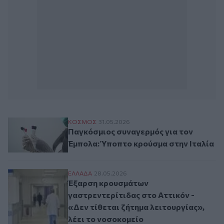
Παγκόσμιος συναγερμός για τον Έμπολα:
ΚΟΣΜΟΣ
31.05.2026
Παγκόσμιος συναγερμός για τον
Έμπολα: Ύποπτο κρούσμα στην Ιταλία
Έξαρση κρουσμάτων γαστρεντερίτιδας στο 
ΕΛΛAΔΑ
28.05.2026
Έξαρση κρουσμάτων
γαστρεντερίτιδας στο Αττικόν -
«Δεν τίθεται ζήτημα λειτουργίας»,
λέει το νοσοκομείο