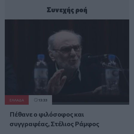
Συνεχής ροή
ΕΛΛAΔΑ
13:33
Πέθανε ο φιλόσοφος και
συγγραφέας, Στέλιος Ράμφος