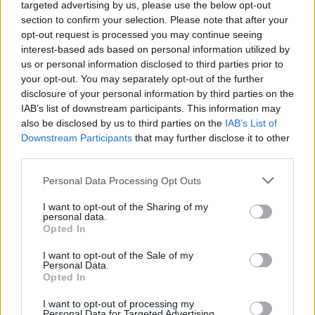
targeted advertising by us, please use the below opt-out
section to confirm your selection. Please note that after your
opt-out request is processed you may continue seeing
interest-based ads based on personal information utilized by
us or personal information disclosed to third parties prior to
Ροή ειδήσεων
Δημοφιλή
your opt-out. You may separately opt-out of the further
disclosure of your personal information by third parties on the
IAB’s list of downstream participants. This information may
13:53
Φυσικό αέριο: Συναγερμός στην Ευρώπη - Χαμηλά τα
also be disclosed by us to third parties on the
IAB’s List of
αποθέματα ενόψει χειμώνα
Downstream Participants
that may further disclose it to other
third parties.
13:49
Personal Data Processing Opt Outs
Βραζιλία: Ποδοσφαιριστής έπεσε στο... κενό
πανηγυρίζοντας γκολ που εν τέλει ακυρώθηκε - Βίντεο
I want to opt-out of the Sharing of my
personal data.
13:48
Opted In
ΓΕΕΘΑ: Υπεγράφη το Κοινό Σχέδιο Δράσης Ελλάδας –
I want to opt-out of the Sale of my
Κύπρου – Ιορδανίας για το 2026
Personal Data.
Opted In
13:38
Συνταγή για γαρίδες tempura με κρούστα καρύδας
I want to opt-out of processing my
Personal Data for Targeted Advertising.