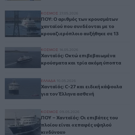
ΠOY: Ο αριθμός των κρουσμάτων χανταϊού
ΚΟΣΜΟΣ
27.05.2026
ΠOY: Ο αριθμός των κρουσμάτων
χανταϊού που συνδέονται με το
κρουαζιερόπλοιο αυξήθηκε σε 13
Χανταϊός: Οκτώ επιβεβαιωμένα κρούσματ
ΚΟΣΜΟΣ
14.05.2026
Χανταϊός: Οκτώ επιβεβαιωμένα
κρούσματα και τρία ακόμη ύποπτα
Χανταϊός: C-27 και ειδική κάψουλα για τ
ΕΛΛAΔΑ
10.05.2026
Χανταϊός: C-27 και ειδική κάψουλα
για τον Έλληνα ασθενή
ΠΟΥ – Χανταϊός: Οι επιβάτες του πλοίου 
ΚΟΣΜΟΣ
09.05.2026
ΠΟΥ – Χανταϊός: Οι επιβάτες του
πλοίου είναι «επαφές υψηλού
κινδύνου»