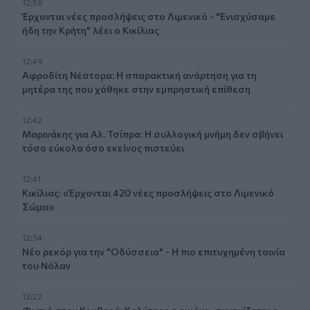
12:56
Έρχονται νέες προσλήψεις στο Λιμενικό - "Ενισχύσαμε
ήδη την Κρήτη" λέει ο Κικίλιας
12:49
Αφροδίτη Νέστορα: Η σπαρακτική ανάρτηση για τη
μητέρα της που χάθηκε στην εμπρηστική επίθεση
12:42
Μαρινάκης για Αλ. Τσίπρα: Η συλλογική μνήμη δεν σβήνει
τόσο εύκολα όσο εκείνος πιστεύει
12:41
Κικίλιας: «Έρχονται 420 νέες προσλήψεις στο Λιμενικό
Σώμα»
12:34
Νέο ρεκόρ για την "Οδύσσεια" - Η πιο επιτυχημένη ταινία
του Νόλαν
12:22