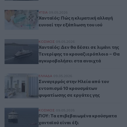
Χανταϊός: Πώς η κλιματική αλλαγή ευνοεί
ΥΓΕΙΑ
09.05.2026
Χανταϊός: Πώς η κλιματική αλλαγή
ευνοεί την εξάπλωση του ιού
Χανταϊός: Δεν θα δέσει σε λιμάνι της Τε
ΚΟΣΜΟΣ
09.05.2026
Χανταϊός: Δεν θα δέσει σε λιμάνι της
Τενερίφης το κρουαζιερόπλοιο – Θα
αγκυροβολήσει στα ανοιχτά
Συναγερμός στην Ηλεία από τον εντοπισμ
ΕΛΛAΔΑ
09.05.2026
Συναγερμός στην Ηλεία από τον
εντοπισμό 10 κρουσμάτων
φυματίωσης σε εργάτες γης
ΠΟΥ: Τα επιβεβαιωμένα κρούσματα χανταϊ
ΚΟΣΜΟΣ
09.05.2026
ΠΟΥ: Τα επιβεβαιωμένα κρούσματα
χανταϊού είναι έξι