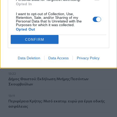
Opted In
13:35
Δήμος Μινώα Πεδιάδας: Συνολικά 285 ζώα έλαβαν
I want to opt-out of Collection, Use,
κτηνιατρική φροντίδα!
Retention, Sale, and/or Sharing of my
Personal Data that Is Unrelated with the
Purposes for which it was collected.
13:33
Opted Out
Πέθανε ο φιλόσοφος και συγγραφέας, Στέλιος Ράμφος
CONFIRM
13:26
Μήλος: Μπαράζ αντιδράσεων και εισαγγελική
παρέμβαση για το ελικόπτερο που προσγειώθηκε στο
Data Deletion
Data Access
Privacy Policy
Σαρακήνικο
13:22
Δήμος Φαιστού: Εκδήλωση Μνήμης Πεσόντων
Σκουρβούλων
13:11
Περιφέρεια Κρήτης: Μισό εκατομ. ευρώ για έργα οδικής
ασφάλειας