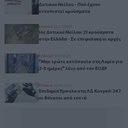
Δυτικού Νείλου - Πού έχουν
εντοπιστεί κρούσματα
Ιός Δυτικού Νείλου: 21 κρούσματα στην Ε
ΕΛΛAΔΑ
23.07.2026
Ιός Δυτικού Νείλου: 21 κρούσματα
στην Ελλάδα - Σε επιφυλακή οι αρχές
"Μην τρώτε κοτόπουλο στη Λαμία για 2-3
ΕΛΛAΔΑ
14.07.2026
"Μην τρώτε κοτόπουλο στη Λαμία για
2-3 ημέρες" λένε από τον ΕΟΔΥ
Επιδημία Έμπολα στη ΛΔ Κονγκό: 247 οι θ
ΕΛΛAΔΑ
21.06.2026
Επιδημία Έμπολα στη ΛΔ Κονγκό: 247
οι θάνατοι από τον ιό