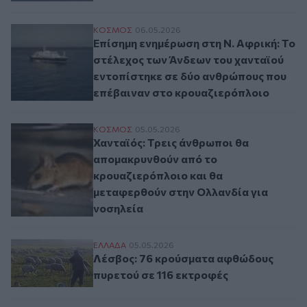
Επίσημη ενημέρωση στη Ν. Αφρική: Το στ
ΚΟΣΜΟΣ
06.05.2026
Επίσημη ενημέρωση στη Ν. Αφρική: Το
στέλεχος των Άνδεων του χανταϊού
εντοπίστηκε σε δύο ανθρώπους που
επέβαιναν στο κρουαζιερόπλοιο
Χανταϊός: Τρεις άνθρωποι θα απομακρυνθ
ΚΟΣΜΟΣ
05.05.2026
Χανταϊός: Τρεις άνθρωποι θα
απομακρυνθούν από το
κρουαζιερόπλοιο και θα
μεταφερθούν στην Ολλανδία για
νοσηλεία
Λέσβος: 76 κρούσματα αφθώδους πυρετού
ΕΛΛAΔΑ
05.05.2026
Λέσβος: 76 κρούσματα αφθώδους
πυρετού σε 116 εκτροφές