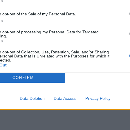
In
o opt-out of the Sale of my Personal Data.
In
to opt-out of processing my Personal Data for Targeted
ing.
κοκαιρίας στην Ευρώπη: Σφοδρός χιονιάς και τσουχτερό κρ
2
In
 κακοκαιρίας στην Ευρώπη: Σφοδρός χιονιάς 
κρύο
o opt-out of Collection, Use, Retention, Sale, and/or Sharing
ersonal Data that Is Unrelated with the Purposes for which it
lected.
Out
CONFIRM
ομακτικό κύμα χτύπησε κρουαζιερόπλοιο - Ένας νεκρός
2
Data Deletion
Data Access
Privacy Policy
 Τρομακτικό κύμα χτύπησε κρουαζιερόπλοιο -
ς