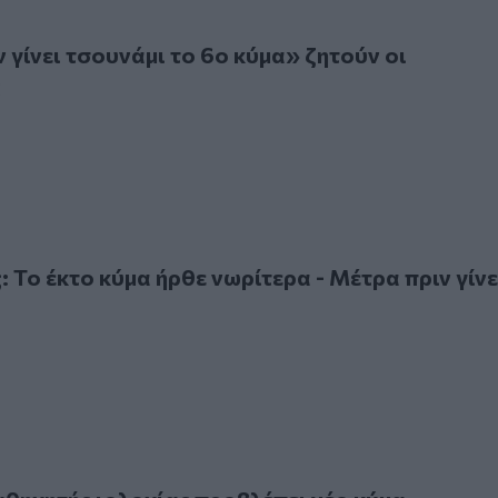
ει τσουνάμι το 6ο κύμα» ζητούν οι επιστήμονες
 γίνει τσουνάμι το 6ο κύμα» ζητούν οι
ς
έκτο κύμα ήρθε νωρίτερα - Μέτρα πριν γίνει τσουνάμι
 Το έκτο κύμα ήρθε νωρίτερα - Μέτρα πριν γίνε
γητής ιολογίας προβλέπει νέο κύμα κορωνοϊού μετά τις δια