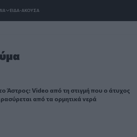
ΙΑ
ΕΙΔΑ-ΑΚΟΥΣΑ
Κύμα
στρος: Video από τη στιγμή που ο άτυχος λιμενικός παρασύρ
ο Άστρος: Video από τη στιγμή που ο άτυχος
αρασύρεται από τα ορμητικά νερά