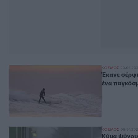
Έκανε σέρφινγκ 
ΚΟΣΜΟΣ
20.04.20
Έκανε σέρφι
ένα παγκόσμ
Κύμα ψύχους πλ
ΚΟΣΜΟΣ
09.01.20
Κύμα ψύχους