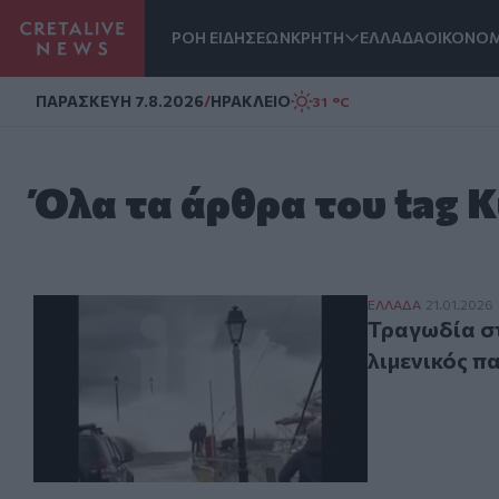
ΡΟΗ ΕΙΔΗΣΕΩΝ
ΚΡΗΤΗ
ΕΛΛΑΔΑ
ΟΙΚΟΝΟΜ
Homepage
ΠΑΡΑΣΚΕΥΗ 7.8.2026
/
ΗΡΑΚΛΕΙΟ
31 °C
Όλα τα άρθρα του tag 
Τραγωδία στο Ά
ΕΛΛAΔΑ
21.01.2026
Τραγωδία στ
λιμενικός π