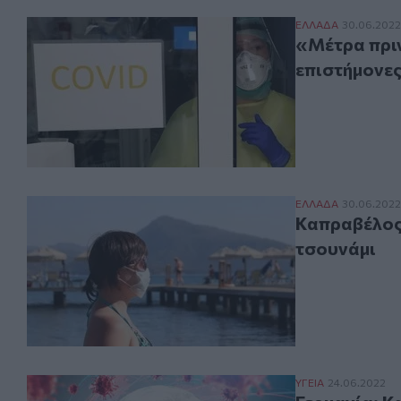
«Μέτρα πριν γίν
ΕΛΛAΔΑ
30.06.2022
«Μέτρα πριν
επιστήμονε
Καπραβέλος: Το 
ΕΛΛAΔΑ
30.06.2022
Καπραβέλος:
τσουνάμι
Γερμανία: Καθη
ΥΓΕΙΑ
24.06.2022