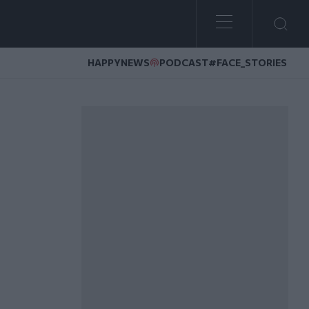
HAPPYNEWS
PODCAST
#FACE_STORIES
εται από τα ορμητικά νερά