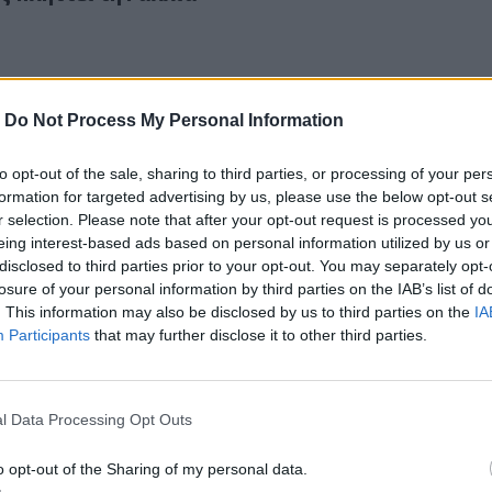
-
Do Not Process My Personal Information
to opt-out of the sale, sharing to third parties, or processing of your per
γάντιο κύμα παρασέρνει ανθρώπους και αυτοκίνητα
3
formation for targeted advertising by us, please use the below opt-out s
 Γιγάντιο κύμα παρασέρνει ανθρώπους και
r selection. Please note that after your opt-out request is processed y
eing interest-based ads based on personal information utilized by us or
disclosed to third parties prior to your opt-out. You may separately opt-
losure of your personal information by third parties on the IAB’s list of
. This information may also be disclosed by us to third parties on the
IA
Participants
that may further disclose it to other third parties.
ε πλούσια καλοκαιρινά δώρα!
l Data Processing Opt Outs
α με πλούσια καλοκαιρινά δώρα!
o opt-out of the Sharing of my personal data.