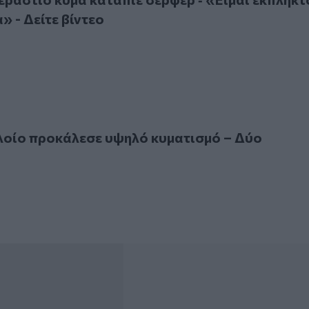
» - Δείτε βίντεο
 προκάλεσε υψηλό κυματισμό – Δύο τραυματίες
λοίο προκάλεσε υψηλό κυματισμό – Δύο