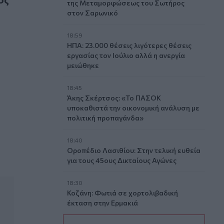
της Μεταμορφώσεως του Σωτήρος
στον Σαρωνικό
18:59
ΗΠΑ: 23.000 θέσεις λιγότερες θέσεις
εργασίας τον Ιούλιο αλλά η ανεργία
μειώθηκε
18:45
Άκης Σκέρτσος: «Το ΠΑΣΟΚ
υποκαθιστά την οικονομική ανάλυση με
πολιτική προπαγάνδα»
18:40
Οροπέδιο Λασιθίου: Στην τελική ευθεία
για τους 45ους Δικταίους Αγώνες
18:30
Κοζάνη: Φωτιά σε χορτολιβαδική
έκταση στην Ερμακιά