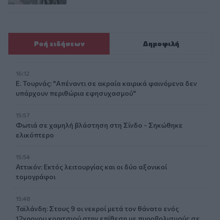
Ροή ειδήσεων
Δημοφιλή
16:12
Ε. Τουρνάς: "Απέναντι σε ακραία καιρικά φαινόμενα δεν
υπάρχουν περιθώρια εφησυχασμού"
15:57
Φωτιά σε χαμηλή βλάστηση στη Σίνδο - Σηκώθηκε
ελικόπτερο
15:54
Αττικόν: Εκτός λειτουργίας και οι δύο αξονικοί
τομογράφοι
15:48
Ταϊλάνδη: Στους 9 οι νεκροί μετά τον θάνατο ενός
12χρονου κοριτσιού στην επίθεση με πυροβολισμούς σε