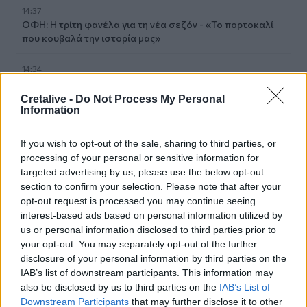
14:37
ΟΦΗ: Η τρίτη φανέλα για τη νέα σεζόν - «Το πορτοκαλί
που κουβαλά την ιστορία μας»
14:34
Χαμός με τον Μπρούκλιν Μπέκαμ που έβρασε ζυμαρικά
με θαλασσινό νερό (video)
Cretalive -
Do Not Process My Personal
Information
14:26
Καλοκαίρι και αλλεργίες: Πότε απαιτείται προσοχή και
If you wish to opt-out of the sale, sharing to third parties, or
ποια συμπτώματα δεν πρέπει να αγνοούμε
processing of your personal or sensitive information for
targeted advertising by us, please use the below opt-out
14:23
section to confirm your selection. Please note that after your
ΟΦΗ: Φουλάρει για sold out στο Σούπερ Καπ με την ΑΕΚ!
opt-out request is processed you may continue seeing
interest-based ads based on personal information utilized by
us or personal information disclosed to third parties prior to
14:12
Φρουροί της Επανάστασης: Το άνοιγμα των Στενών του
your opt-out. You may separately opt-out of the further
Ορμούζ δεν σχετίζεται με τις διαπραγματεύσεις
disclosure of your personal information by third parties on the
Τεχεράνης - Ομάν
IAB’s list of downstream participants. This information may
also be disclosed by us to third parties on the
IAB’s List of
Downstream Participants
that may further disclose it to other
14:04