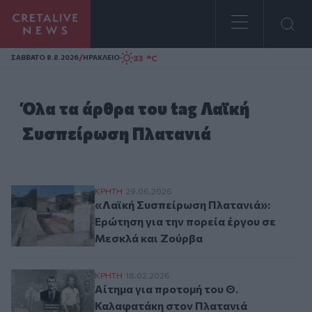
Homepage
/
33 °C
ΣAΒΒΑΤΟ 8.8.2026
ΗΡΑΚΛΕΙΟ
Όλα τα άρθρα του tag Λαϊκή
Συσπείρωση Πλατανιά
«Λαϊκή Συσπείρωση Πλατανιά»: Ερώτηση 
ΚΡΗΤΗ
29.06.2026
«Λαϊκή Συσπείρωση Πλατανιά»:
Ερώτηση για την πορεία έργου σε
Μεσκλά και Ζούρβα
Αίτημα για προτομή του Θ. Καλαφατάκη 
ΚΡΗΤΗ
18.02.2026
Αίτημα για προτομή του Θ.
Καλαφατάκη στον Πλατανιά