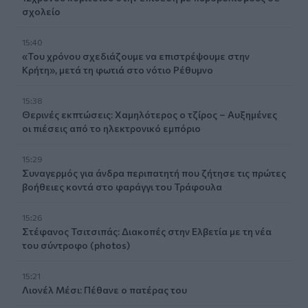
σχολείο
15:40
«Του χρόνου σχεδιάζουμε να επιστρέψουμε στην
Κρήτη», μετά τη φωτιά στο νότιο Ρέθυμνο
15:38
Θερινές εκπτώσεις: Χαμηλότερος ο τζίρος – Αυξημένες
οι πιέσεις από το ηλεκτρονικό εμπόριο
15:29
Συναγερμός για άνδρα περιπατητή που ζήτησε τις πρώτες
βοήθειες κοντά στο φαράγγι του Τράφουλα
15:26
Στέφανος Τσιτσιπάς: Διακοπές στην Ελβετία με τη νέα
του σύντροφο (photos)
15:21
Λιονέλ Μέσι: Πέθανε ο πατέρας του