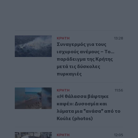
ΚΡΗΤΗ
13:28
Συναγερμός για τους
ισχυρούς ανέμους – Το...
παράδειγμα της Κρήτης
μετά τις δύσκολες
πυρκαγιές
ΚΡΗΤΗ
11:56
«Η θάλασσα βάφτηκε
καφέ»: Δυσοσμία και
λύματα μια "ανάσα" από το
Κούλε (photos)
ΚΡΗΤΗ
12:05