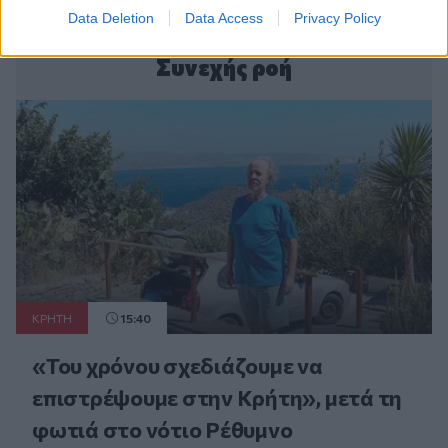
Data Deletion
Data Access
Privacy Policy
Συνεχής ροή
ΚΡΗΤΗ
15:40
«Του χρόνου σχεδιάζουμε να
επιστρέψουμε στην Κρήτη», μετά τη
φωτιά στο νότιο Ρέθυμνο