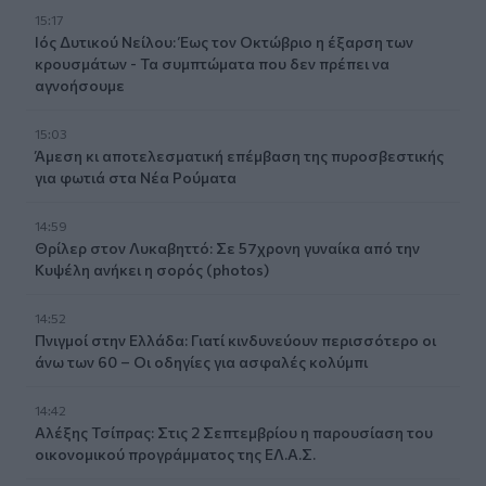
15:17
Ιός Δυτικού Νείλου: Έως τον Οκτώβριο η έξαρση των
κρουσμάτων - Τα συμπτώματα που δεν πρέπει να
αγνοήσουμε
15:03
Άμεση κι αποτελεσματική επέμβαση της πυροσβεστικής
για φωτιά στα Νέα Ρούματα
14:59
Θρίλερ στον Λυκαβηττό: Σε 57χρονη γυναίκα από την
Κυψέλη ανήκει η σορός (photos)
14:52
Πνιγμοί στην Ελλάδα: Γιατί κινδυνεύουν περισσότερο οι
άνω των 60 – Οι οδηγίες για ασφαλές κολύμπι
14:42
Αλέξης Τσίπρας: Στις 2 Σεπτεμβρίου η παρουσίαση του
οικονομικού προγράμματος της ΕΛ.Α.Σ.