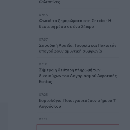
Φιλιππίνες
07:45
Φωτιά τα ξημερώματα στη Σητεία - Η
δεύτερη μέσα σε ένα 24ωρο
07:37
Σαουδική Αραβία, Τουρκία και Πακιστάν
υπογράφουν αμυντική συμφωνία
έργειας
07:31
Σήμερα η δεύτερη πληρωμή των
δικαιούχων του Λογαριασμού Αγροτικής
Εστίας
07:25
Εορτολόγιο: Ποιοι γιορτάζουν σήμερα 7
Αυγούστου
07:17
Νέο Διεθνές Αεροδρόμιο Ηρακλείου: