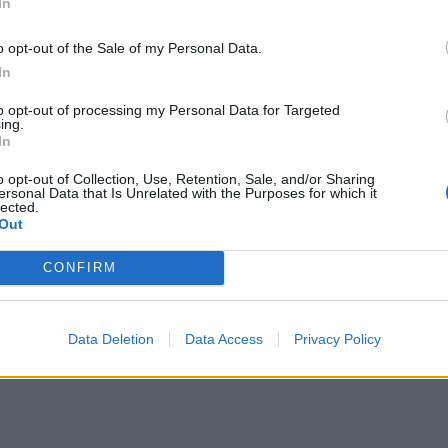
In
o opt-out of the Sale of my Personal Data.
In
to opt-out of processing my Personal Data for Targeted
ing.
ών: Η συμβολή του λίπους στην εξάπλωσή του
In
θηκών: Η συμβολή του λίπους στην εξάπλωσή 
o opt-out of Collection, Use, Retention, Sale, and/or Sharing
ersonal Data that Is Unrelated with the Purposes for which it
lected.
Out
CONFIRM
: Ο αυξημένος λιπώδης ιστός μπορεί να την επιδεινώσει
Data Deletion
Data Access
Privacy Policy
rohn: Ο αυξημένος λιπώδης ιστός μπορεί να τη