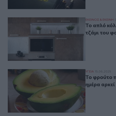
Το απλό κόλπο γ
ΕΚΕΙΝΟΣ & ΕΚΕΙΝΗ
Το απλό κόλ
τζάμι του 
Το φρούτο που δ
ΥΓΕΙΑ
15.06.2025
Το φρούτο π
ημέρα αρκεί