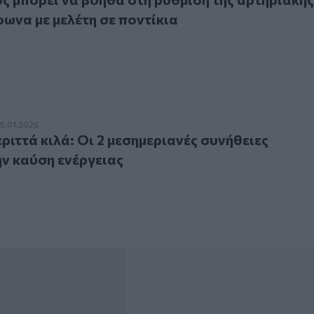
φωνα με μελέτη σε ποντίκια
τά κιλά: Οι 2 μεσημεριανές συνήθειες αυξάνουν την καύση εν
15.01.2026
ριττά κιλά: Οι 2 μεσημεριανές συνήθειες
ν καύση ενέργειας