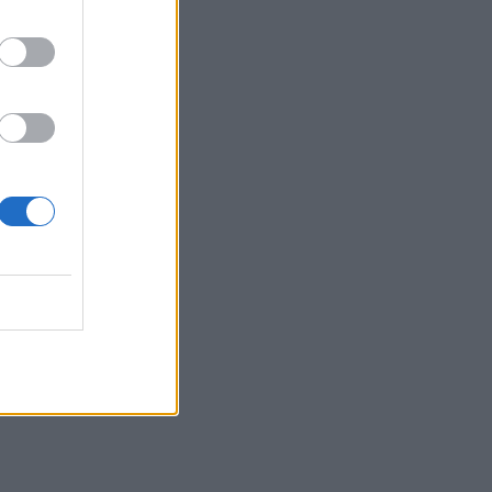
Ανατριχιαστικό βίντεο από τον σεισμό
στην Ιαπωνία: Γιατροί προστατεύουν με
τα σώματά τους ασθενή την ώρα του
χειρουργείου
23:54
του
Τραμπ: Ο πόλεμος με το Ιράν "θα
τελειώσει σύντομα"
23:43
30χρονη έπεσε στη θάλασσα από την
γέφυρα της Χαλκίδας
23:32
Οι «μαύρες χήρες» της Ρωσίας:
Παντρεύονται νεοσύλλεκτους πριν
ν
μεταβούν στο μέτωπο για να
εισπράξουν τις «παχυλές»
αποζημιώσεις
23:25