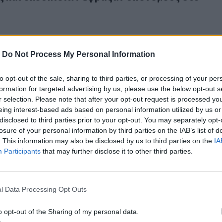
-
Do Not Process My Personal Information
to opt-out of the sale, sharing to third parties, or processing of your per
ασκήσεις που διαλύουν το λίπος στην κοιλιά – Ιδανικές για
22.12.2025
formation for targeted advertising by us, please use the below opt-out s
κές ασκήσεις που διαλύουν το λίπος στην κοιλι
r selection. Please note that after your opt-out request is processed y
α 50χρονους
eing interest-based ads based on personal information utilized by us or
disclosed to third parties prior to your opt-out. You may separately opt-
losure of your personal information by third parties on the IAB’s list of
. This information may also be disclosed by us to third parties on the
IA
Participants
that may further disclose it to other third parties.
καίνε» λίπος αθόρυβα
26.10.2025
l Data Processing Opt Outs
υ «καίνε» λίπος αθόρυβα
o opt-out of the Sharing of my personal data.