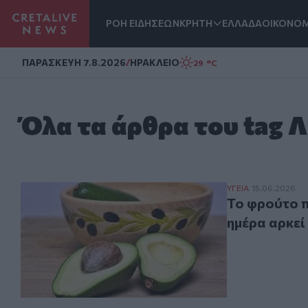
ΡΟΗ ΕΙΔΗΣΕΩΝ
ΚΡΗΤΗ
ΕΛΛΑΔΑ
ΟΙΚΟΝΟΜ
Homepage
ΠΑΡΑΣΚΕΥΗ 7.8.2026
/
ΗΡΑΚΛΕΙΟ
29 °C
Όλα τα άρθρα του tag 
Το φρούτο που δ
ΥΓΕΙΑ
15.06.2026
Το φρούτο π
ημέρα αρκεί