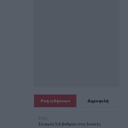
Ροή ειδήσεων
Δημοφιλή
07:52
 με μελέτη σε ποντίκια
Σεισμός 5,8 βαθμών στις δυτικές