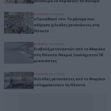
απόπειρα να περάσουν τα σύνορα
«Προώθησέ το»: Το μήνυμα που οδήγησε χ
ΚΟΣΜΟΣ
31.07.2026
«Προώθησέ το»: Το μήνυμα που
οδήγησε χιλιάδες μετανάστες στη
Θέουτα
Εισβολή μεταναστών από το Μαρόκο στη 
ΚΟΣΜΟΣ
31.07.2026
Εισβολή μεταναστών από το Μαρόκο
στη Θέουτα: Νεκροί τουλάχιστον 18
μετανάστες
Χιλιάδες μετανάστες από το Μαρόκο «πλ
ΚΟΣΜΟΣ
30.07.2026
Χιλιάδες μετανάστες από το Μαρόκο
«πλημμύρισαν» τη Θέουτα