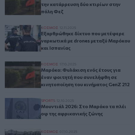
την κατάρρευση δύο κτιρίων στην
πόλη Φεζ
Εξαρθρώθηκε δίκτυο που μετέφερε ναρκωτ
ΚΟΣΜΟΣ
12.11.2025
Εξαρθρώθηκε δίκτυο που μετέφερε
ναρκωτικά με drones μεταξύ Μαρόκου
και Ισπανίας
Μαρόκο: Φυλάκιση ενός έτους για έναν φο
ΚΟΣΜΟΣ
17.10.2025
Μαρόκο: Φυλάκιση ενός έτους για
έναν φοιτητή που συνελήφθη σε
κινητοποίηση του κινήματος GenZ 212
Μουντιάλ 2026: Στο Μαρόκο τα πλέι οφ τ
SPORTS
12.10.2025
Μουντιάλ 2026: Στο Μαρόκο τα πλέι
οφ της αφρικανικής ζώνης
«#Ζήτω η Νεολαία»: 10η συνεχόμενη νύχ
ΚΟΣΜΟΣ
07.10.2025