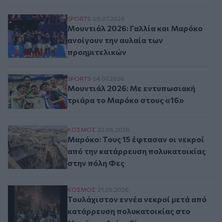
Μουντιάλ 2026: Γαλλία και Μαρόκο ανοίγ
SPORTS
09.07.2026
Μουντιάλ 2026: Γαλλία και Μαρόκο
ανοίγουν την αυλαία των
προημιτελικών
Μουντιάλ 2026: Με εντυπωσιακή τριάρα 
SPORTS
04.07.2026
Μουντιάλ 2026: Με εντυπωσιακή
τριάρα το Μαρόκο στους «16»
Μαρόκο: Τους 15 έφτασαν οι νεκροί από 
ΚΟΣΜΟΣ
22.05.2026
Μαρόκο: Τους 15 έφτασαν οι νεκροί
από την κατάρρευση πολυκατοικίας
στην πόλη Φες
Τουλάχιστον εννέα νεκροί μετά από κατά
ΚΟΣΜΟΣ
21.05.2026
Τουλάχιστον εννέα νεκροί μετά από
κατάρρευση πολυκατοικίας στο