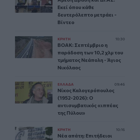
Εκεί όπου κάθε
δευτερόλεπτο μετράει -
Βίντεο
ΚΡΗΤΗ
10:30
ΒΟΑΚ: Σεπτέμβριο η
παράδοση των 10,2 χλμ του
τμήματος Νεάπολη - Άγιος
Νικόλαος
ΕΛΛAΔΑ
09:46
Νίκος Καλογερόπουλος
(1952-2026): O
αντισυμβατικός «ιππέας
της Πύλου»
ΚΡΗΤΗ
10:16
Νέα απάτη: Επιτήδειοι