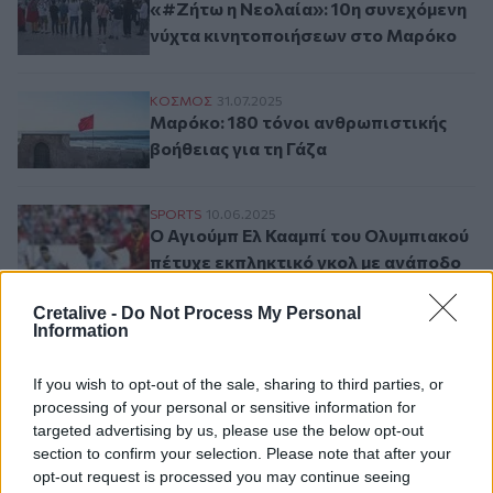
«#Ζήτω η Νεολαία»: 10η συνεχόμενη
νύχτα κινητοποιήσεων στο Μαρόκο
Μαρόκο: 180 τόνοι ανθρωπιστικής βοήθεια
ΚΟΣΜΟΣ
31.07.2025
Μαρόκο: 180 τόνοι ανθρωπιστικής
βοήθειας για τη Γάζα
Ο Αγιούμπ Ελ Κααμπί του Ολυμπιακού πέτ
SPORTS
10.06.2025
Ο Αγιούμπ Ελ Κααμπί του Ολυμπιακού
πέτυχε εκπληκτικό γκολ με ανάποδο
«ψαλίδι» και έδωσε τη νίκη στο
Μαρόκο
Cretalive -
Do Not Process My Personal
Information
If you wish to opt-out of the sale, sharing to third parties, or
Σελιδοποίηση
Current page
processing of your personal or sensitive information for
1
Προηγούμενη σελίδα
Next page
targeted advertising by us, please use the below opt-out
section to confirm your selection. Please note that after your
opt-out request is processed you may continue seeing