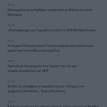
10:40
Ηλικιωμένη ανασύρθηκε νεκρή από τη θάλασσα στην
Κατερίνη
10:33
«Σαλπάρουμε για Γυμνάσιο!» από το ΚΕΣΑΝ Ηρακλείου
10:32
Κατερίνα Παπουτσάκη: Η καλοκαιρινή «πασαρέλα» με
μαγιό και τα αποθεωτικά σχόλια
10:31
Ηράκλειο: Κατήγγειλε τον πρώην της ότι την
παρακολουθούσε με GPS
10:30
ΒΟΑΚ: Σεπτέμβριο η παράδοση των 10,2 χλμ του
τμήματος Νεάπολη - Άγιος Νικόλαος
10:23
Καρυστιανού για τις αποχωρήσεις: «Δεν μπορώ να δεχθώ