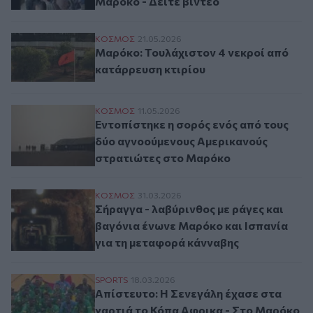
Μαρόκο - Δείτε βίντεο
Μαρόκο: Τουλάχιστον 4 νεκροί από κατά
ΚΟΣΜΟΣ
21.05.2026
Μαρόκο: Τουλάχιστον 4 νεκροί από
κατάρρευση κτιρίου
Εντοπίστηκε η σορός ενός από τους δύο
ΚΟΣΜΟΣ
11.05.2026
Εντοπίστηκε η σορός ενός από τους
δύο αγνοούμενους Αμερικανούς
στρατιώτες στο Μαρόκο
Σήραγγα - λαβύρινθος με ράγες και βαγό
ΚΟΣΜΟΣ
31.03.2026
Σήραγγα - λαβύρινθος με ράγες και
βαγόνια ένωνε Μαρόκο και Ισπανία
για τη μεταφορά κάνναβης
Απίστευτο: Η Σενεγάλη έχασε στα χαρτιά
SPORTS
18.03.2026
Απίστευτο: Η Σενεγάλη έχασε στα
χαρτιά το Κόπα Αφρικα - Στο Μαρόκο