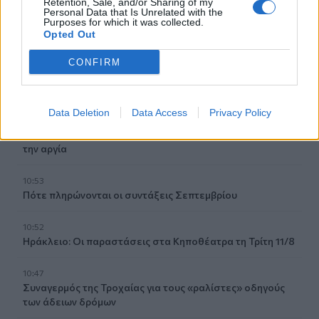
Retention, Sale, and/or Sharing of my
Personal Data that Is Unrelated with the
Φωτιά στο Ρέθυμνο: Ξεκινούν οι αιτήσεις για
Purposes for which it was collected.
αποζημιώσεις στους πυρόπληκτους - Τα ποσά και τα
Opted Out
δικαιολογητικά
CONFIRM
10:59
Σπυριδάκη: "Τουρισμός για Όλους" από τον Αύγουστο
Data Deletion
Data Access
Privacy Policy
10:58
Δεκαπενταύγουστος: Πώς αμείβονται οι εργαζόμενοι για
την αργία
10:53
Πότε πληρώνονται οι συντάξεις Σεπτεμβρίου
10:52
Ηράκλειο: Οι παραστάσεις στα Κηποθέατρα τη Τρίτη 11/8
10:47
Συναγερμός της Τροχαίας για τους «ραλίστες» οδηγούς
των άδειων δρόμων