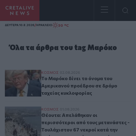
Homepage
/
30 °C
ΔΕΥΤΕΡΑ 10.8.2026
ΗΡΑΚΛΕΙΟ
Όλα τα άρθρα του tag Μαρόκο
Το Μαρόκο δίνει το όνομα του Αμερικαν
ΚΟΣΜΟΣ
02.08.2026
Το Μαρόκο δίνει το όνομα του
Αμερικανού προέδρου σε δρόμο
ταχείας κυκλοφορίας
Θέουτα: Απελάθηκαν οι περισσότεροι από
ΚΟΣΜΟΣ
01.08.2026
Θέουτα: Απελάθηκαν οι
περισσότεροι από τους μετανάστες -
Τουλάχιστον 67 νεκροί κατά την