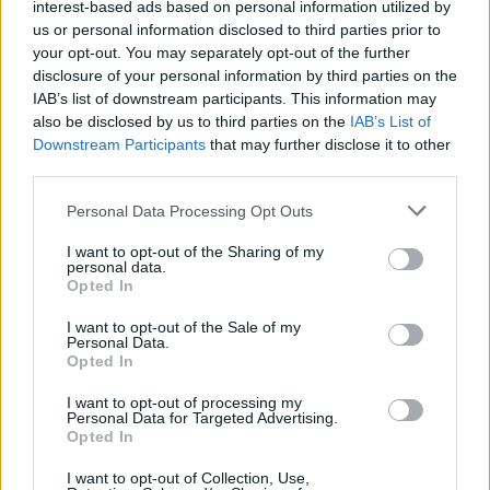
interest-based ads based on personal information utilized by
us or personal information disclosed to third parties prior to
Ροή ειδήσεων
Δημοφιλή
your opt-out. You may separately opt-out of the further
disclosure of your personal information by third parties on the
IAB’s list of downstream participants. This information may
11:28
also be disclosed by us to third parties on the
IAB’s List of
«Η δίκη του Μάνου Χατζιδάκι» στα Χανιά
Downstream Participants
that may further disclose it to other
third parties.
11:22
Χανιά: Μάχη με τα κύματα για τη διάσωση γυναίκας στον
Personal Data Processing Opt Outs
Καβρό - Συγκλονιστικό βίντεο
I want to opt-out of the Sharing of my
personal data.
11:19
Opted In
Το μεγάλο στοίχημα του ΠΑΣΟΚ στην Κρήτη με την
εκδήλωση για την 3η του Σεπτέμβρη!
I want to opt-out of the Sale of my
Personal Data.
Opted In
11:13
Φωτιά στον Κουβαρά Αττικής: Κάηκε εργοστάσιο -
I want to opt-out of processing my
Μήνυμα του 112 για εκκένωση του Αγίου Στυλιανού
Personal Data for Targeted Advertising.
Opted In
(vid+photos)
I want to opt-out of Collection, Use,
11:03