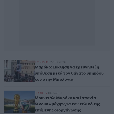
Μαρόκο: Εκκληση να ερευνηθεί η υπόθεση
ΚΟΣΜΟΣ
22.07.2026
Μαρόκο: Εκκληση να ερευνηθεί η
υπόθεση μετά τον θάνατο υπηκόου
του στην Μπολόνια
Μουντιάλ: Μαρόκο και Ισπανία δίνουν «μά
SPORTS
18.07.2026
Μουντιάλ: Μαρόκο και Ισπανία
δίνουν «μάχη» για τον τελικό της
επόμενης διοργάνωσης