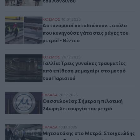
του Λονδίνου
Αστυνομικοί καταδιώκουν... σκύλο που κυ
ΚΟΣΜΟΣ
10.01.2026
Αστυνομικοί καταδιώκουν... σκύλο
που κυνηγούσε γάτα στις ράγες του
μετρό! - Βίντεο
Γαλλία: Τρεις γυναίκες τραυματίες από επ
ΚΟΣΜΟΣ
26.12.2025
Γαλλία: Τρεις γυναίκες τραυματίες
από επίθεση με μαχαίρι στο μετρό
του Παρισιού
Θεσσαλονίκη: Σήμερα η πιλοτική 24ωρη λ
ΕΛΛAΔΑ
20.12.2025
Θεσσαλονίκη: Σήμερα η πιλοτική
24ωρη λειτουργία του μετρό
Μητσοτάκης στο Μετρό: Στοιχειώδης κίνη
ΕΛΛAΔΑ
10.12.2025
Μητσοτάκης στο Μετρό: Στοιχειώδης