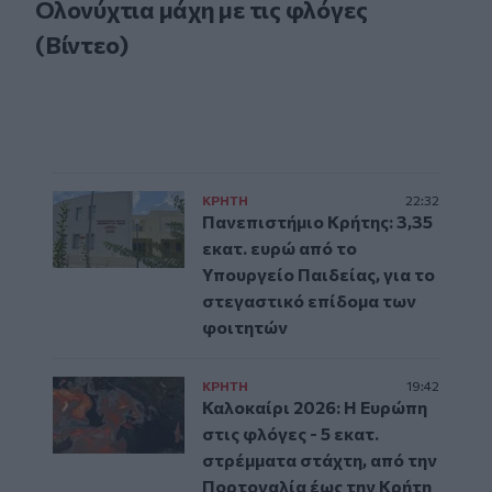
Ολονύχτια μάχη με τις φλόγες
(Βίντεο)
ΚΡΗΤΗ
22:32
Πανεπιστήμιο Κρήτης: 3,35
εκατ. ευρώ από το
Υπουργείο Παιδείας, για το
στεγαστικό επίδομα των
φοιτητών
ΚΡΗΤΗ
19:42
Καλοκαίρι 2026: Η Ευρώπη
στις φλόγες - 5 εκατ.
στρέμματα στάχτη, από την
Πορτογαλία έως την Κρήτη