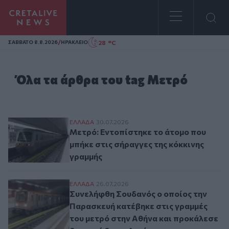
Homepage
/
28 °C
ΣAΒΒΑΤΟ 8.8.2026
ΗΡΑΚΛΕΙΟ
Όλα τα άρθρα του tag Μετρό
Μετρό: Εντοπίστηκε το άτομο που μπήκε 
ΕΛΛAΔΑ
30.07.2026
Μετρό: Εντοπίστηκε το άτομο που
μπήκε στις σήραγγες της κόκκινης
γραμμής
Συνελήφθη Σουδανός ο οποίος την Παρασ
ΕΛΛAΔΑ
26.07.2026
Συνελήφθη Σουδανός ο οποίος την
Παρασκευή κατέβηκε στις γραμμές
του μετρό στην Αθήνα και προκάλεσε