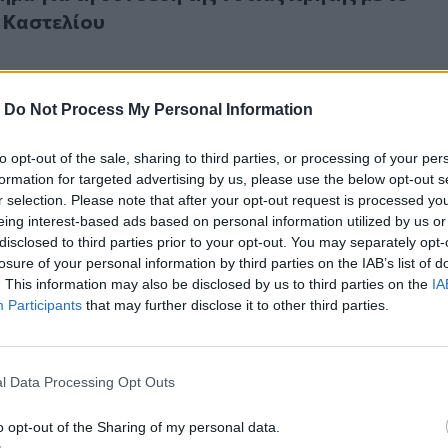
 Καστελίου
-
Do Not Process My Personal Information
to opt-out of the sale, sharing to third parties, or processing of your per
ο Νότιος Οδικός Άξονας
formation for targeted advertising by us, please use the below opt-out s
ι" ο Νότιος Οδικός Άξονας
r selection. Please note that after your opt-out request is processed y
eing interest-based ads based on personal information utilized by us or
disclosed to third parties prior to your opt-out. You may separately opt-
losure of your personal information by third parties on the IAB’s list of
. This information may also be disclosed by us to third parties on the
IA
Participants
that may further disclose it to other third parties.
κοινωνία Κουράκη - Κεφαλογιάννη για τον Νότιο Άξονα
l Data Processing Opt Outs
επικοινωνία Κουράκη - Κεφαλογιάννη για τον
α
o opt-out of the Sharing of my personal data.