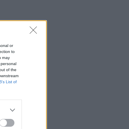
23:07
Χανιά: ΕΔΕ για την υπόθεση της
75χρονης που βρέθηκε νεκρή σε
χωράφι
23:00
sonal or
Ιταλία: Στη Νάπολη καταγράφηκε
ection to
θερμοκρασία-ρεκόρ 48 βαθμών
ou may
 personal
22:32
out of the
Υπόθεση Marfin: Έφθασε στην Ελλάδα
 downstream
η 46χρονη κατηγορούμενη για
B’s List of
εμπρησμό
22:30
Αυτές είναι οι πιο επικίνδυνες
εβδομάδες για μεγάλες πυρκαγιές
22:21
Χρήστος Δάντης: «Δεν περίμενα την