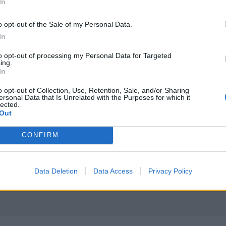
In
o opt-out of the Sale of my Personal Data.
In
to opt-out of processing my Personal Data for Targeted
ing.
τις εκκρεμείς αποζημιώσεις του Νότιου Οδικού Άξονα
In
ια τις εκκρεμείς αποζημιώσεις του Νότιου
να
o opt-out of Collection, Use, Retention, Sale, and/or Sharing
ersonal Data that Is Unrelated with the Purposes for which it
lected.
Out
CONFIRM
Data Deletion
Data Access
Privacy Policy