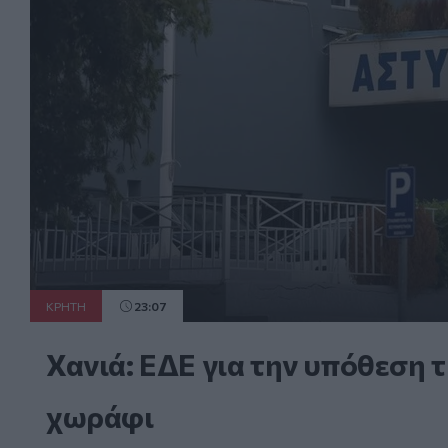
ΚΡΗΤΗ
23:07
Χανιά: ΕΔΕ για την υπόθεση 
χωράφι