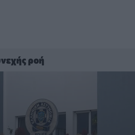
νεχής ροή