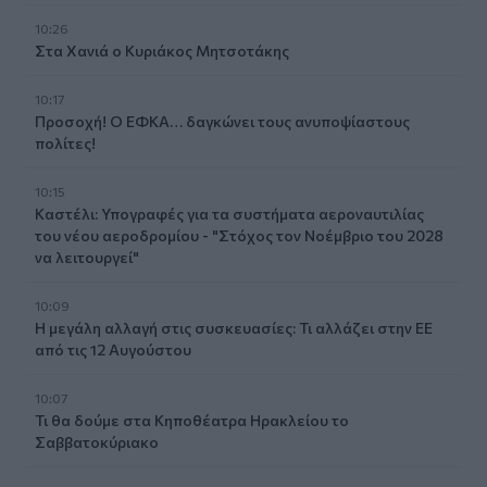
10:26
Στα Χανιά ο Κυριάκος Μητσοτάκης
10:17
Προσοχή! Ο ΕΦΚΑ… δαγκώνει τους ανυποψίαστους
πολίτες!
10:15
Καστέλι: Υπογραφές για τα συστήματα αεροναυτιλίας
του νέου αεροδρομίου - "Στόχος τον Νοέμβριο του 2028
να λειτουργεί"
10:09
Η μεγάλη αλλαγή στις συσκευασίες: Τι αλλάζει στην ΕΕ
από τις 12 Αυγούστου
10:07
Τι θα δούμε στα Κηποθέατρα Ηρακλείου το
Σαββατοκύριακο