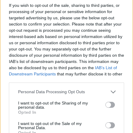
If you wish to opt-out of the sale, sharing to third parties, or
processing of your personal or sensitive information for
targeted advertising by us, please use the below opt-out
Σελιδοποίηση
Current page
1
section to confirm your selection. Please note that after your
Προηγούμενη σελίδα
Next page
opt-out request is processed you may continue seeing
interest-based ads based on personal information utilized by
us or personal information disclosed to third parties prior to
your opt-out. You may separately opt-out of the further
disclosure of your personal information by third parties on the
Ροή ειδήσεων
Δημοφιλή
IAB’s list of downstream participants. This information may
also be disclosed by us to third parties on the
IAB’s List of
Downstream Participants
that may further disclose it to other
11:25
third parties.
Στην κορυφή της Δίκτης για τον Αφέντη Χριστό - Εκεί
όπου η πίστη συναντά την παράδοση - Φωτογραφίες
Personal Data Processing Opt Outs
I want to opt-out of the Sharing of my
11:20
personal data.
Στην Εισαγγελία η 46χρονη για την υπόθεση της Marfin
Opted In
μετά την έκδοσή της από τη Βρετανία
I want to opt-out of the Sale of my
Personal Data.
11:11
Opted In