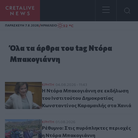
Homepage
/
32 °C
ΠΑΡΑΣΚΕΥΗ 7.8.2026
ΗΡΑΚΛΕΙΟ
Όλα τα άρθρα του tag Ντόρα
Μπακογιάννη
Η Ντόρα Μπακογιάννη σε εκδήλωση του Ι
ΚΡΗΤΗ
04.08.2026 - 11:43
Η Ντόρα Μπακογιάννη σε εκδήλωση
του Ινστιτούτου Δημοκρατίας
Κωνσταντίνος Καραμανλής στα Χανιά
Ρέθυμνο: Στις πυρόπληκτες περιοχές η 
ΚΡΗΤΗ
01.08.2026
Ρέθυμνο: Στις πυρόπληκτες περιοχές
η Ντόρα Μπακογιάννη