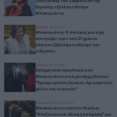
Συνέλευσης του Συμβουλίου της
Ευρώπης εξελέγη η Ντόρα
Μπακογιάννη
Μπακογιάννη: Ο πατέρας μου είχε παντρέ
ΕΛΛAΔΑ
29.11.2025
Μπακογιάννη: Ο πατέρας μου είχε
παντρέψει πριν από 21 χρόνια
κάποιον ξάδελφο ή αδελφό του
«Φραπέ»
Σκληρή απάντηση Κικίλια σε Μπακογιάννη 
ΕΛΛAΔΑ
30.10.2025
Σκληρή απάντηση Κικίλια σε
Μπακογιάννη για λιμενάρχη Χανίων:
"Έχουμε κράτος δικαίου, όχι καφενείο
φίλων και γνωστών"
Μπακογιάννη εναντίον Κικίλια: "Αλαζονεί
ΕΙΔΑ-ΑΚΟΥΣΑ
30.10.2025
Μπακογιάννη εναντίον Κικίλια:
"Αλαζονεία και άδικη η απόφαση" για