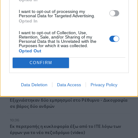
Έλεγχοι με drones και MyCoast σε πάνω από 300
παραλίες
I want to opt-out of processing my
Personal Data for Targeted Advertising.
Opted In
10:57
Τροχαίο στις Σέρρες: «Διαλύθηκαν» τα αυτοκίνητα από
I want to opt-out of Collection, Use,
τη μετωπική σύγκρουση
Retention, Sale, and/or Sharing of my
Personal Data that Is Unrelated with the
Purposes for which it was collected.
10:46
Opted Out
Ξεπέρασαν τις 4.000 τα κρούσματα Εμπολα στο Κονγκό
CONFIRM
10:39
Ευτύχιος Σαρτζετάκης: Οι πυρκαγιές έχουν τεράστιο
οικονομικό κόστος
Data Deletion
Data Access
Privacy Policy
10:38
Εξιχνιάστηκαν δύο εμπρησμοί στο Ρέθυμνο - Δικογραφία
σε βάρος δύο ανδρών
10:36
Εκ περιτροπής η κυκλοφορία έξω από το ΙΤΕ λόγω των
έργων για το νέο πεζοδρόμιο (video)