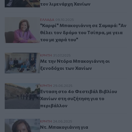
τον λιμενάρχη Χανίων
"Καρφί" Μπακογιάννη σε Σαμαρά: "Αν θέλει
ΕΛΛAΔΑ
09.10.2025
"Καρφί" Μπακογιάννη σε Σαμαρά: "Αν
θέλει τον δρόμο του Τσίπρα, με γεια
του με χαρά του"
Με την Ντόρα Μπακογιάννη οι ξενοδόχοι
ΚΡΗΤΗ
31.07.2025
Με την Ντόρα Μπακογιάννη οι
ξενοδόχοι των Χανίων
Ένταση στο 4ο Φεστιβάλ Βιβλίου Χανίων 
ΚΡΗΤΗ
29.06.2025
Ένταση στο 4ο Φεστιβάλ Βιβλίου
Χανίων στη συζήτηση για το
περιβάλλον
Nτ. Μπακογιάννη για μεταναστευτικό: «Η
ΚΡΗΤΗ
24.06.2025
Nτ. Μπακογιάννη για