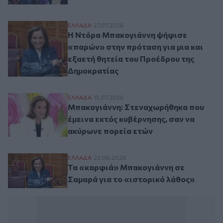
Η Ντόρα Μπακογιάννη ψήφισε «παρών» στη
ΕΛΛAΔΑ
27.07.2026
Η Ντόρα Μπακογιάννη ψήφισε
«παρών» στην πρόταση για μια και
εξαετή θητεία του Προέδρου της
Δημοκρατίας
Μπακογιάννη: Στεναχωρήθηκα που έμεινα 
ΕΛΛAΔΑ
15.07.2026
Μπακογιάννη: Στεναχωρήθηκα που
έμεινα εκτός κυβέρνησης, σαν να
ακύρωνε πορεία ετών
Τα «καρφιά» Μπακογιάννη σε Σαμαρά για 
ΕΛΛAΔΑ
23.06.2026
Τα «καρφιά» Μπακογιάννη σε
Σαμαρά για το «ιστορικό λάθος»