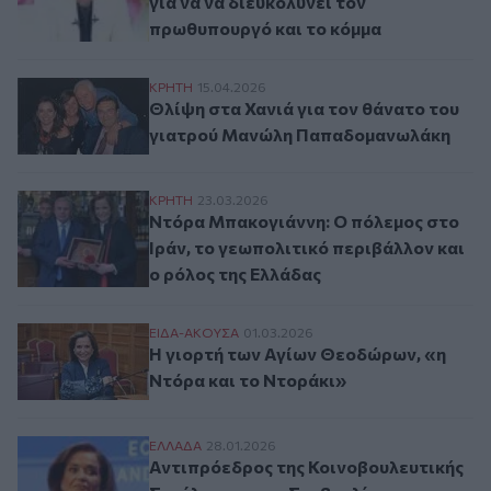
για να να διευκολύνει τον
πρωθυπουργό και το κόμμα
Θλίψη στα Χανιά για τον θάνατο του γι
ΚΡΗΤΗ
15.04.2026
Θλίψη στα Χανιά για τον θάνατο του
γιατρού Μανώλη Παπαδομανωλάκη
Ντόρα Μπακογιάννη: Ο πόλεμος στο Ιράν,
ΚΡΗΤΗ
23.03.2026
Ντόρα Μπακογιάννη: Ο πόλεμος στο
Ιράν, το γεωπολιτικό περιβάλλον και
ο ρόλος της Ελλάδας
Η γιορτή των Αγίων Θεοδώρων, «η Ντόρα 
ΕΙΔΑ-ΑΚΟΥΣΑ
01.03.2026
Η γιορτή των Αγίων Θεοδώρων, «η
Ντόρα και το Ντοράκι»
Αντιπρόεδρος της Κοινοβουλευτικής Συν
ΕΛΛAΔΑ
28.01.2026
Αντιπρόεδρος της Κοινοβουλευτικής