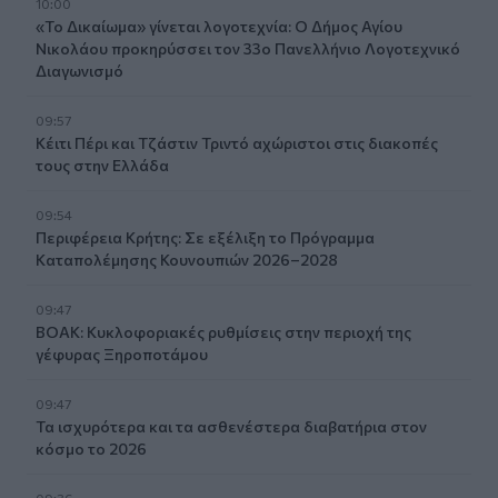
10:00
«Το Δικαίωμα» γίνεται λογοτεχνία: Ο Δήμος Αγίου
Νικολάου προκηρύσσει τον 33ο Πανελλήνιο Λογοτεχνικό
Διαγωνισμό
09:57
Κέιτι Πέρι και Τζάστιν Τριντό αχώριστοι στις διακοπές
τους στην Ελλάδα
09:54
Περιφέρεια Κρήτης: Σε εξέλιξη το Πρόγραμμα
Καταπολέμησης Κουνουπιών 2026–2028
09:47
ΒΟΑΚ: Κυκλοφοριακές ρυθμίσεις στην περιοχή της
γέφυρας Ξηροποτάμου
09:47
Τα ισχυρότερα και τα ασθενέστερα διαβατήρια στον
κόσμο το 2026
09:36